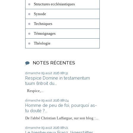
Structures ecclésiastiques
Synode
Techniques
Témoignages
Théologie
NOTES RÉCENTES
dimanche 09
août 2026
08h31
Respice Domine in testamentum
tuum (Introit du...
Respice,...
dimanche 09
août 2026
08h24
Homme de peu de foi, pourquoi as-
tu douté ?...
De l'abbé Christian Laffargue, sur son blog :...
dimanche 09
août 2026
08h21
Le bienheureux Franz Jägerstätter