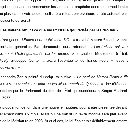
rojet de loi sans en réexaminer les articles et empêche donc toute modificatio
ui plus est, le vote secret, sollicité par les conservateurs, a été autorisé par 
résidente du Sénat.
 Les Italiens ont vu ce que serait l’Italie gouvernée par les droites »
 L’arrogance d’Enrico Letta a été mise KO ! »
a exulté Matteo Salvini, visant 
ecrétaire général du Parti démocrate, qui a rétorqué :
« Les Italiens ont vu 
ue serait l’Italie gouvernée par les droites. »
Le chef du Mouvement 5 Étoil
M5S), Giuseppe Conte, a exclu l’éventualité de francs-tireurs
« issus 
ouvement ».
lessandro Zan a pointé du doigt Italia Viva.
« Le parti de Matteo Renzi a flir
vec les souverainistes pour un jeu lié au match du Quirinal. »
Une référence
’élection par le Parlement du chef de l’État qui succédera à Sergio Mattarell
n 2022.
a proposition de loi, dans une nouvelle mouture, pourra être présentée devant 
arlement dans six mois. Mais nul ne sait si un texte modifié sera prêt avant 
in de la législature en 2023. Auquel cas, la loi Zan serait définitivement enterré