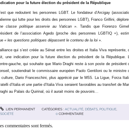
ndication pour la future élection du président de la République
’est que redoutent les personnes LGBT. Le fondateur d’Arcigay (associati
talienne qui lutte pour les droits des personnes LGBT), Franco Grillini, déplor
ne classe politique asservie au Vatican »
. Tandis que Fiorenzo Gimell
résident de l’association Agedo (proche des personnes LGBTIQ +), esti
ue
« les questions politiques dépassent le contenu de la loi
».
’alliance qui s’est créée au Sénat entre les droites et Italia Viva représente, 
ait, une indication pour la future élection du président de la République. 
entre-gauche, qui souhaite que Mario Draghi reste à son poste de président 
onseil, soutiendrait le commissaire européen Paolo Gentiloni ou le ministre 
a culture, Dario Franceschini, plus apprécié par le M5S. La Ligue, Forza Itali
ratelli d’Italia et une partie d’Italia Viva seraient favorables au transfert de Mar
raghi au Palais du Quirinal, où il aurait moins de pouvoirs…
LIEN PERMANENT
CATÉGORIES :
ACTUALITÉ
,
DÉBATS
,
POLITIQUE
,
SOCIÉTÉ
0
COMMENTAIRE
es commentaires sont fermés.