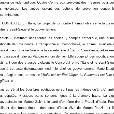
ombler ce vide juridique. Quatre d’entre eux prévoient des mesures pour pun
es violences. Les autres ciblent des actions de prévention contre l
iscriminations.
 CONTEXTE.
En Italie, un projet de loi contre l’homophobie sème la zizan
ntre le Saint-Siège et le gouvernement
’article 7, instituant dans toutes les écoles, y compris catholique, une journ
ationale de lutte contre la transphobie et l’homophobie, le 17 mai, avait été 
œur d’une
« note verbale »
de la secrétairerie d’État du Saint-Siège, adressée
’ambassade d’Italie au Vatican en juin dernier. Elle suggérait des modification
stimant que des clauses violaient le Concordat entre l’Italie et le Saint-Sièg
ace à cet acte diplomatique inédit, le chef du gouvernement, Mario Dragh
vait réagi en ces termes :
« L’Italie est un État laïque. Le Parlement est libre 
giférer. »
ais au Sénat les équilibres politiques ne sont pas les mêmes qu’à la Chamb
es députés. Plusieurs partis se sont ligués à la chambre haute. La Lig
ouverainiste de Matteo Salvini, le parti d’extrême droite Fratelli d’Italia, For
talia et des francs-tireurs, dont ceux d’Italia Viva de Matteo Renzi, ont fa
asser ce que l’on appelle la « tagliola ». Ce système permet de bloquer 