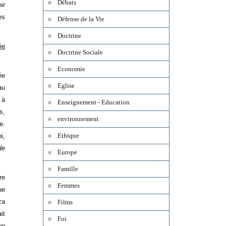
Débats
ir
es
Défense de la Vie
Doctrine
ie
Doctrine Sociale
Economie
ée
Eglise
au
 à
Enseignement - Education
s,
environnement
e.
Ethique
i,
de
Europe
Famille
re
Femmes
ue
za
Films
it
Foi
un