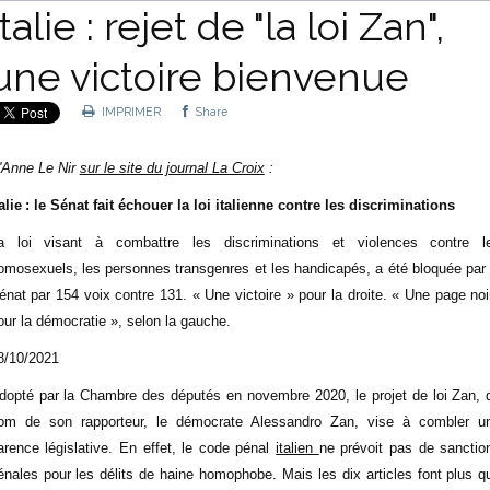
Italie : rejet de "la loi Zan",
une victoire bienvenue
IMPRIMER
Share
'Anne Le Nir
sur le site du journal La Croix
:
talie : le Sénat fait échouer la loi italienne contre les discriminations
a loi visant à combattre les discriminations et violences contre l
omosexuels, les personnes transgenres et les handicapés, a été bloquée par 
énat par 154 voix contre 131. « Une victoire » pour la droite. « Une page noi
our la démocratie », selon la gauche.
8/10/2021
dopté par la Chambre des députés en novembre 2020, le projet de loi Zan, 
om de son rapporteur, le démocrate Alessandro Zan, vise à combler u
arence législative. En effet, le code pénal
italien
ne prévoit pas de sanctio
énales pour les délits de haine homophobe. Mais les dix articles font plus q