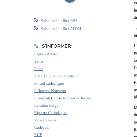
c
l
d
S'abonner au flux RSS
→
S'abonner au flux ATOM
e
S'INFORMER
L
n
Eglises d'Asie
c
Zenit
l
Fides
e
KTO Télévision catholique
F
Portail catholique
a
L'Homme Nouveau
lé
European Centre for Law & Justice
Le salon beige
M
Riposte Catholique
d
Vatican News
s
Cathobel
I
RCF
p