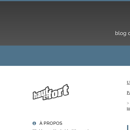
blog 
U
P
t
À PROPOS