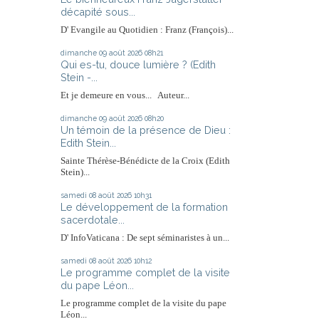
décapité sous...
D' Evangile au Quotidien : Franz (François)...
dimanche 09
août 2026
08h21
Qui es-tu, douce lumière ? (Edith
Stein -...
Et je demeure en vous... Auteur...
dimanche 09
août 2026
08h20
Un témoin de la présence de Dieu :
Edith Stein...
Sainte Thérèse-Bénédicte de la Croix (Edith
Stein)...
samedi 08
août 2026
10h31
Le développement de la formation
sacerdotale...
D' InfoVaticana : De sept séminaristes à un...
samedi 08
août 2026
10h12
Le programme complet de la visite
du pape Léon...
Le programme complet de la visite du pape
Léon...