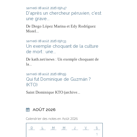
samedi 08
août 2026
09h47
D'après un chercheur péruvien, c'est
une grave...
De Diego López Marina et Edy Rodríguez
Morel...
samedi 08
août 2026
09h33
Un exemple choquant de la culture
de mort : une...
De kath.net/news : Un exemple choquant de
la...
samedi 08
août 2026
08h59
Qui fut Dominique de Guzmán ?
(KTO)
Saint Dominique KTO (archive...
AOÛT 2026
Calendrier des notes en Août 2026
D
L
M
M
J
V
S
1