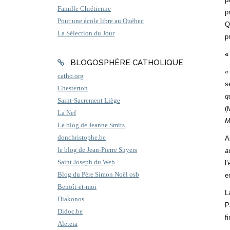
Famille Chrétienne
p
Pour une école libre au Québec
Q
La Sélection du Jour
p
«
BLOGOSPHÈRE CATHOLIQUE
«
catho.org
s
Chesterton
q
Saint-Sacrement Liège
(
La Nef
M
Le blog de Jeanne Smits
donchristophe.be
A
le blog de Jean-Pierre Snyers
a
Saint Joseph du Web
l
Blog du Père Simon Noël osb
e
Benoît-et-moi
L
Diakonos
P
Didoc.be
f
Aleteia