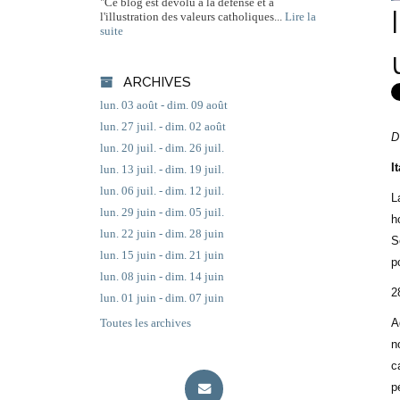
"Ce blog est dévolu à la défense et à
l'illustration des valeurs catholiques...
Lire la
suite
ARCHIVES
lun. 03 août - dim. 09 août
lun. 27 juil. - dim. 02 août
D
lun. 20 juil. - dim. 26 juil.
I
lun. 13 juil. - dim. 19 juil.
lun. 06 juil. - dim. 12 juil.
L
lun. 29 juin - dim. 05 juil.
h
lun. 22 juin - dim. 28 juin
S
lun. 15 juin - dim. 21 juin
p
lun. 08 juin - dim. 14 juin
2
lun. 01 juin - dim. 07 juin
A
Toutes les archives
n
c
p