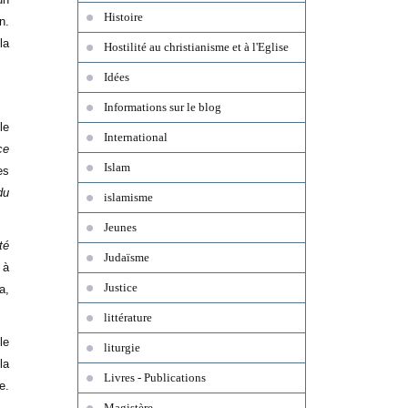
Histoire
n.
la
Hostilité au christianisme et à l'Eglise
Idées
Informations sur le blog
le
International
ce
Islam
es
du
islamisme
Jeunes
té
Judaïsme
 à
Justice
a,
littérature
le
liturgie
la
Livres - Publications
e.
Magistère