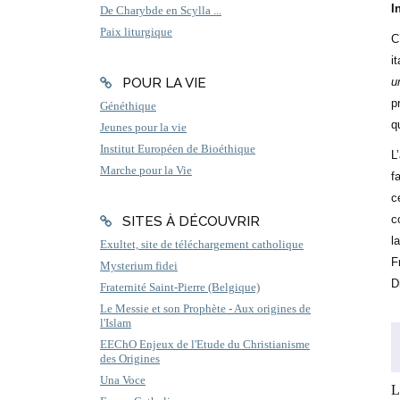
I
De Charybde en Scylla ...
Paix liturgique
C
i
POUR LA VIE
u
p
Généthique
q
Jeunes pour la vie
Institut Européen de Bioéthique
L
Marche pour la Vie
f
c
c
SITES À DÉCOUVRIR
l
Exultet, site de téléchargement catholique
F
Mysterium fidei
D
Fraternité Saint-Pierre (Belgique)
Le Messie et son Prophète - Aux origines de
l'Islam
EEChO Enjeux de l'Etude du Christianisme
des Origines
Una Voce
L