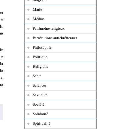
Marie
on
Médias
e
«
i,
Patrimoine religieux
me
Persécutions antichrétiennes
Philosophie
de
Le
Politique
du
Religions
de
Santé
a,
io
Sciences
Sexualité
Société
Solidarité
Spiritualité