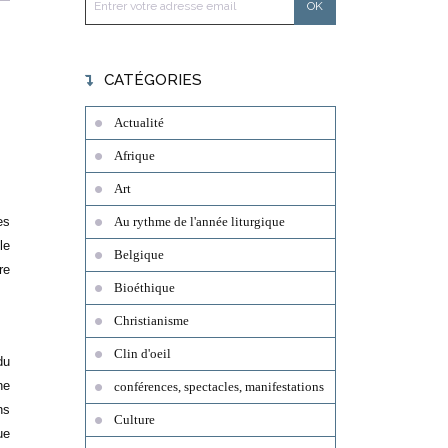
CATÉGORIES
Actualité
Afrique
Art
es
Au rythme de l'année liturgique
le
Belgique
re
Bioéthique
Christianisme
Clin d'oeil
du
ne
conférences, spectacles, manifestations
ns
Culture
ue