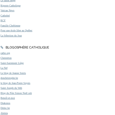
Le salon beige
Riposte Catholique
Vatican News
Cathobel
RCF
Famille Chrétienne
Pour une école libre au Québec
La Sélection du Jour
BLOGOSPHÈRE CATHOLIQUE
catho.org
Chesterton
Saint-Sacrement Liège
La Nef
Le blog de Jeanne Smits
donchristophe.be
le blog de Jean-Pierre Snyers
Saint Joseph du Web
Blog du Père Simon Noël osb
Benoît-et-moi
Diakonos
Didoc.be
Aleteia