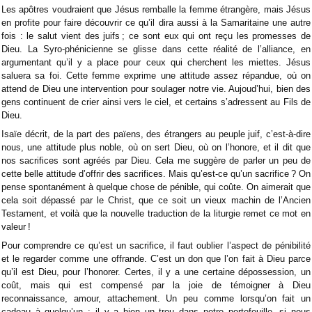
Les apôtres voudraient que Jésus remballe la femme étrangère, mais Jésus
en profite pour faire découvrir ce qu’il dira aussi à la Samaritaine une autre
fois : le salut vient des juifs ; ce sont eux qui ont reçu les promesses de
Dieu. La Syro-phénicienne se glisse dans cette réalité de l’alliance, en
argumentant qu’il y a place pour ceux qui cherchent les miettes. Jésus
saluera sa foi. Cette femme exprime une attitude assez répandue, où on
attend de Dieu une intervention pour soulager notre vie. Aujoud’hui, bien des
gens continuent de crier ainsi vers le ciel, et certains s’adressent au Fils de
Dieu.
Isaïe décrit, de la part des païens, des étrangers au peuple juif, c’est-à-dire
nous, une attitude plus noble, où on sert Dieu, où on l’honore, et il dit que
nos sacrifices sont agréés par Dieu. Cela me suggère de parler un peu de
cette belle attitude d’offrir des sacrifices. Mais qu’est-ce qu’un sacrifice ? On
pense spontanément à quelque chose de pénible, qui coûte. On aimerait que
cela soit dépassé par le Christ, que ce soit un vieux machin de l’Ancien
Testament, et voilà que la nouvelle traduction de la liturgie remet ce mot en
valeur !
Pour comprendre ce qu’est un sacrifice, il faut oublier l’aspect de pénibilité
et le regarder comme une offrande. C’est un don que l’on fait à Dieu parce
qu’il est Dieu, pour l’honorer. Certes, il y a une certaine dépossession, un
coût, mais qui est compensé par la joie de témoigner à Dieu
reconnaissance, amour, attachement. Un peu comme lorsqu’on fait un
cadeau à quelqu’un : il y a bien un trou dans notre portefeuille, si nous