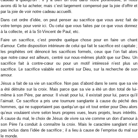
avons dû le lui acheter, mais c’est largement compensé par la joie d’offrir et
par la joie de voir notre cadeau accueilli.
Dans cet ordre d’idée, on peut penser au sacrifice que vous avez fait de
votre temps pour venir ici. Ou celui que vous faites par ce que vous donnez
à la collecte, et à la St-Vincent de Paul, etc.
Faire un sacrifice, c’est prendre quelque chose pour en faire un chant
d’amour. Cette disposition intérieure de celui qui fait le sacrifice est capitale ;
les prophètes ont dénoncé les sacrifices formels, ceux que l’on fait alors
que notre cœur est ailleurs, centré sur nous-mêmes plutôt que sur Dieu. Un
sacrifice fait à contre-cœur ou pour un motif intéressé n’est plus un
sacrifice. Le sacrifice valable est centré sur Dieu, sur la recherche de son
amour.
Jésus a fait de sa vie un sacrifice. Non pas d’abord dans le sens que sa vie
a été détruite sur la croix. Mais parce que sa vie a été un don total de lui-
même à son Père, par amour. Il vivait pour lui, il existait pour lui, parce qu’il
l’aimait. Ce sacrifice a pris une tournure sanglante à cause du péché des
hommes, qui ne supportaient pas quelqu’un qui vit tout entier pour Dieu alors
qu’eux voulaient vivre selon leurs propres vues, leurs projets, leurs intérêts.
À cause du mal, le choix de Jésus de vivre sa vie comme un don d’amour à
son Père l’a conduit à connaître la croix. Mais le caractère sanglant n’est
pas inclus dans l’idée de sacrifice ; il a lieu à cause de l’emprise du mal sur
le monde.