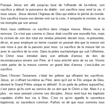
Puisque Jésus est allé jusqu’au bout de l’offrande de lui-même, son
sacrifice a détruit la puissance du diable ; son sacrifice nous rend la vie, il
nous sauve. Jésus devient l’Agneau de Dieu qui enlève le péché du monde.
Son sacrifice trouve son dernier mot sur la croix, il remporte la victoire, et sa
vie triomphe par son amour.
Alors nous célébrons ce sacrifice dans chaque messe. Mieux, nous le
revivons. Ce n’est pas comme si Jésus était crucifié une nouvelle fois, mais
la victoire de son don total est rendue présente devant nous, re-présentée,
dit-on, et pour employer un terme courant on pourrait dire que la messe est
une mise à jour de la passion pour nous. Le sacrifice de la messe fait un
avec le sacrifice de la croix. Dans la prière eucharistique qui suit l’offertoire,
le Christ nous introduit dans son attitude d’amour, de don, de
reconnaissance envers son Père, et il nous enrichit ainsi de sa vie. Vivons
cette partie de la messe comme un grand élan d’amour, c’est-à-dire un
sacrifice.
Dans l’Ancien Testament, c’était les prêtres qui offraient les sacrifices.
Jésus, en s’offrant lui-même au Père, alors qu’il est le Fils unique de Dieu,
devient le Grand Prêtre unique et définitif. Si on parle de prêtres aujourd’hui,
c’est parce qu’ils sont au service de ce don que le Christ a fait. Mais il y a
plus : en nous prenant comme ses disciples, Jésus rend tous les baptisés
capables d’offrir leur vie à Dieu. C’est ce qu’on appelle le sacerdoce
baptismal, ou sacerdoce commun. Parfois on dit que nous sommes tous