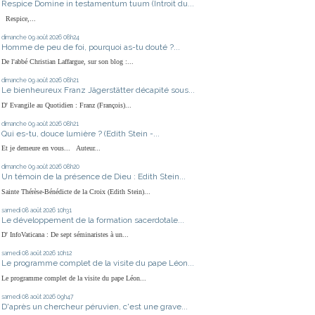
Respice Domine in testamentum tuum (Introit du...
Respice,...
dimanche 09
août 2026
08h24
Homme de peu de foi, pourquoi as-tu douté ?...
De l'abbé Christian Laffargue, sur son blog :...
dimanche 09
août 2026
08h21
Le bienheureux Franz Jägerstätter décapité sous...
D' Evangile au Quotidien : Franz (François)...
dimanche 09
août 2026
08h21
Qui es-tu, douce lumière ? (Edith Stein -...
Et je demeure en vous... Auteur...
dimanche 09
août 2026
08h20
Un témoin de la présence de Dieu : Edith Stein...
Sainte Thérèse-Bénédicte de la Croix (Edith Stein)...
samedi 08
août 2026
10h31
Le développement de la formation sacerdotale...
D' InfoVaticana : De sept séminaristes à un...
samedi 08
août 2026
10h12
Le programme complet de la visite du pape Léon...
Le programme complet de la visite du pape Léon...
samedi 08
août 2026
09h47
D'après un chercheur péruvien, c'est une grave...