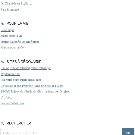
De Charybde en Scylla ...
Paix liturgique
POUR LA VIE
Généthique
Jeunes pour la vie
Institut Européen de Bioéthique
Marche pour la Vie
SITES À DÉCOUVRIR
Exultet, site de téléchargement catholique
Mysterium fidei
Fraternité Saint-Pierre (Belgique)
Le Messie et son Prophète - Aux origines de l'Islam
EEChO Enjeux de l'Etude du Christianisme des Origines
Una Voce
Forum Catholicum
RECHERCHER