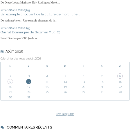
De Diego López Marina et Edy Rodríguez Morel...
samedi 08
août 2026
09h33
Un exemple choquant de la culture de mort : une...
De kath.net/news : Un exemple choquant de la...
samedi 08
août 2026
08h59
Qui fut Dominique de Guzmán ? (KTO)
Saint Dominique KTO (archive...
AOÛT 2026
Calendrier des notes en Août 2026
D
L
M
M
J
V
S
1
2
3
4
5
6
7
8
9
10
11
12
13
14
15
16
17
18
19
20
21
22
23
24
25
26
27
28
29
30
31
Live Blog Stats
COMMENTAIRES RÉCENTS