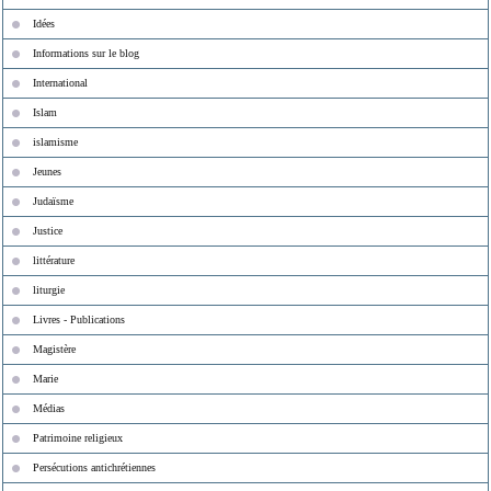
Idées
Informations sur le blog
International
Islam
islamisme
Jeunes
Judaïsme
Justice
littérature
liturgie
Livres - Publications
Magistère
Marie
Médias
Patrimoine religieux
Persécutions antichrétiennes