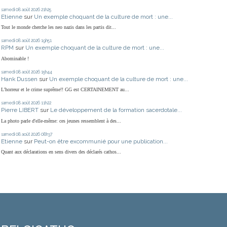
samedi 08
août 2026
21h25
Etienne
sur
Un exemple choquant de la culture de mort : une...
Tout le monde cherche les neo nazis dans les partis dit...
samedi 08
août 2026
19h51
RPM
sur
Un exemple choquant de la culture de mort : une...
Abominable !
samedi 08
août 2026
15h44
Hank Dussen
sur
Un exemple choquant de la culture de mort : une...
L'horreur et le crime suprême!! GG est CERTAINEMENT au...
samedi 08
août 2026
11h22
Pierre LIBERT
sur
Le développement de la formation sacerdotale...
La photo parle d'elle-même: ces jeunes ressemblent à des...
samedi 08
août 2026
08h37
Etienne
sur
Peut-on être excommunié pour une publication...
Quant aux déclarations en sens divers des déclarés cathos...