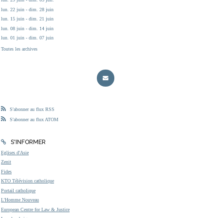
lun. 22 juin - dim. 28 juin
lun. 15 juin - dim. 21 juin
lun. 08 juin - dim. 14 juin
lun. 01 juin - dim. 07 juin
Toutes les archives
S'abonner au flux RSS
S'abonner au flux ATOM
S'INFORMER
Eglises d'Asie
Zenit
Fides
KTO Télévision catholique
Portail catholique
L'Homme Nouveau
European Centre for Law & Justice