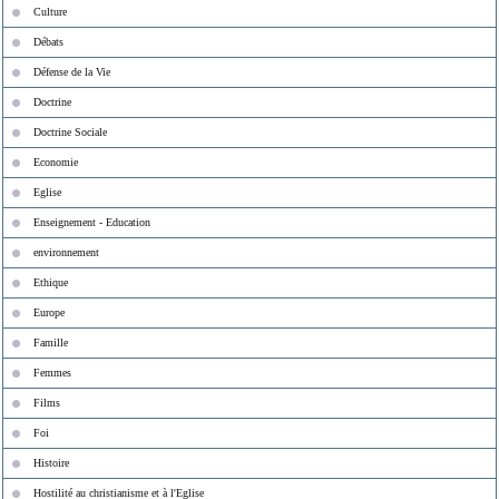
Culture
Débats
Défense de la Vie
Doctrine
Doctrine Sociale
Economie
Eglise
Enseignement - Education
environnement
Ethique
Europe
Famille
Femmes
Films
Foi
Histoire
Hostilité au christianisme et à l'Eglise