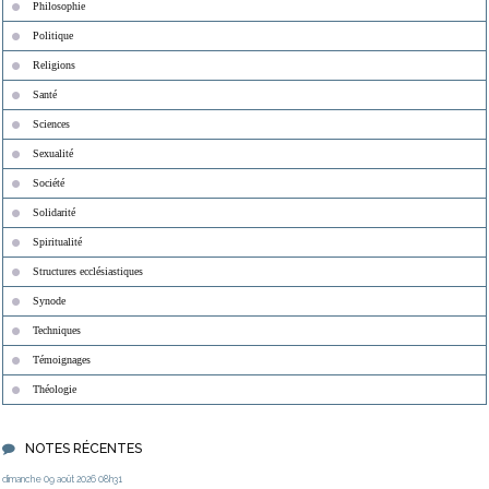
Philosophie
Politique
Religions
Santé
Sciences
Sexualité
Société
Solidarité
Spiritualité
Structures ecclésiastiques
Synode
Techniques
Témoignages
Théologie
NOTES RÉCENTES
dimanche 09
août 2026
08h31