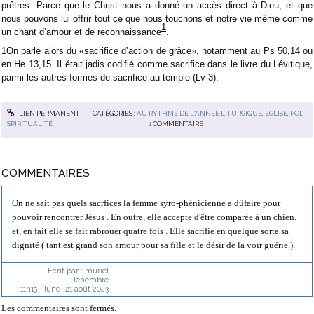
prêtres. Parce que le Christ nous a donné un accès direct à Dieu, et que
nous pouvons lui offrir tout ce que nous touchons et notre vie même comme
1
un chant d’amour et de reconnaissance
.
1
On parle alors du «sacrifice d’action de grâce», notamment au Ps 50,14 ou
en He 13,15. Il était jadis codifié comme sacrifice dans le livre du Lévitique,
parmi les autres formes de sacrifice au temple (Lv 3).
LIEN PERMANENT
CATÉGORIES :
AU RYTHME DE L'ANNÉE LITURGIQUE
,
EGLISE
,
FOI
,
SPIRITUALITÉ
1
COMMENTAIRE
COMMENTAIRES
On ne sait pas quels sacrfices la femme syro-phénicienne a dûfaire pour
pouvoir rencontrer Jésus . En outre, elle accepte d'être comparée à un chien.
et, en fait elle se fait rabrouer quatre fois . Elle sacrifie en quelque sorte sa
dignité ( tant est grand son amour pour sa fille et le désir de la voir guérie.).
Écrit par :
muriel
lehembre
11h15
-
lundi 21
août 2023
Les commentaires sont fermés.