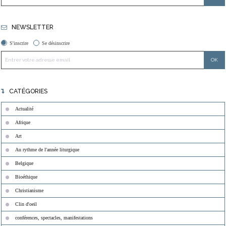
NEWSLETTER
S'inscrire
Se désinscrire
CATÉGORIES
Actualité
Afrique
Art
Au rythme de l'année liturgique
Belgique
Bioéthique
Christianisme
Clin d'oeil
conférences, spectacles, manifestations