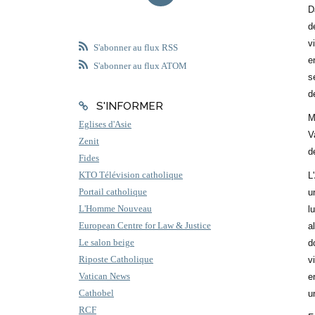
D
d
v
S'abonner au flux RSS
e
S'abonner au flux ATOM
s
d
S'INFORMER
M
Eglises d'Asie
V
Zenit
d
Fides
KTO Télévision catholique
L
Portail catholique
u
L'Homme Nouveau
l
European Centre for Law & Justice
a
Le salon beige
d
Riposte Catholique
v
Vatican News
e
Cathobel
u
RCF