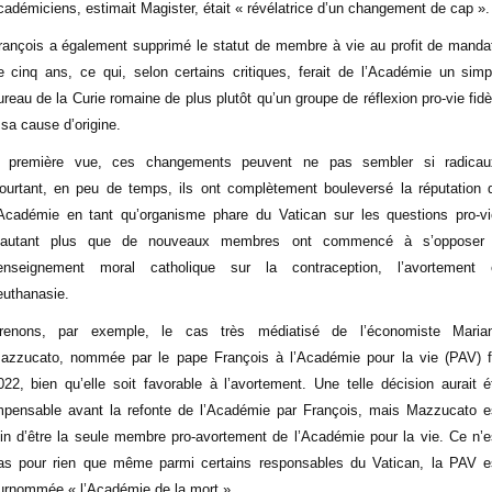
cadémiciens, estimait Magister, était « révélatrice d’un changement de cap »
rançois a également supprimé le statut de membre à vie au profit de manda
e cinq ans, ce qui, selon certains critiques, ferait de l’Académie un simp
ureau de la Curie romaine de plus plutôt qu’un groupe de réflexion pro-vie fidè
 sa cause d’origine.
 première vue, ces changements peuvent ne pas sembler si radicau
ourtant, en peu de temps, ils ont complètement bouleversé la réputation 
’Académie en tant qu’organisme phare du Vatican sur les questions pro-vi
’autant plus que de nouveaux membres ont commencé à s’opposer
’enseignement moral catholique sur la contraception, l’avortement 
’euthanasie.
renons, par exemple, le cas très médiatisé de l’économiste Maria
azzucato, nommée par le pape François à l’Académie pour la vie (PAV) f
022, bien qu’elle soit favorable à l’avortement. Une telle décision aurait é
mpensable avant la refonte de l’Académie par François, mais Mazzucato e
oin d’être la seule membre pro-avortement de l’Académie pour la vie. Ce n’e
as pour rien que même parmi certains responsables du Vatican, la PAV e
urnommée « l’Académie de la mort ».