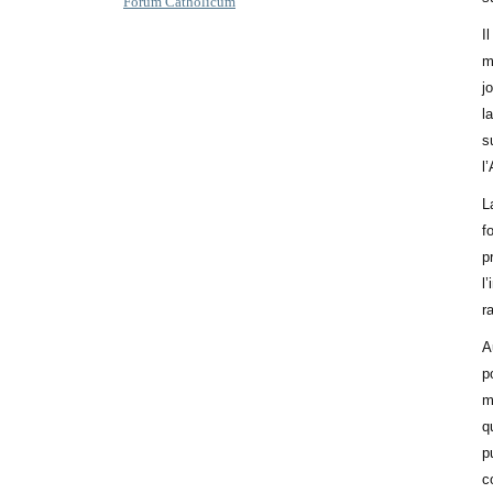
Forum Catholicum
I
m
j
l
s
l
L
f
p
l
r
A
p
m
q
p
c