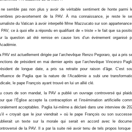
l ne semble pas non plus y avoir de véritable sentiment de honte parmi l
embres pro-avortement de la PAV. À ma connaissance, je reste le se
ournaliste du Vatican à avoir interpellé Mme Mazzucato sur son appartenance
a PAV, ce à quoi elle a répondu en qualifiant de « triste » le fait que sa positi
ur la question ait été remise en cause lors d’un événement organisé p
’Académie.
a PAV est actuellement dirigée par l’archevêque Renzo Pegoraro, qui a pris s
onctions de président en mai dernier après que l’archevêque Vincenzo Pagli
résident de longue date, a pris sa retraite pour raison d’âge. C’est so
’influence de Paglia que la nature de l’Académie a subi une transformati
adicale, le pape François ayant trouvé en lui un allié clé.
u cours de son mandat, la PAV a publié un ouvrage controversé qui plaida
our que l’Église accepte la contraception et l’insémination artificielle com
oralement acceptables. Paglia lui-même a déclaré dans une interview de 20
u’il « croyait que le jour viendrait » où le pape François ou son successe
ublierait un texte sur la morale qui serait en accord avec le docume
ontroversé de la PAV. Il a par la suite nié avoir tenu de tels propos lorsque 