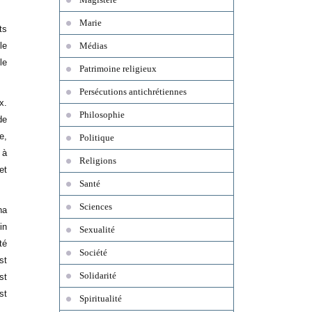
.
Marie
ts
le
Médias
le
Patrimoine religieux
Persécutions antichrétiennes
x.
Philosophie
de
e,
Politique
 à
Religions
et
Santé
Sciences
na
in
Sexualité
té
Société
st
Solidarité
st
st
Spiritualité