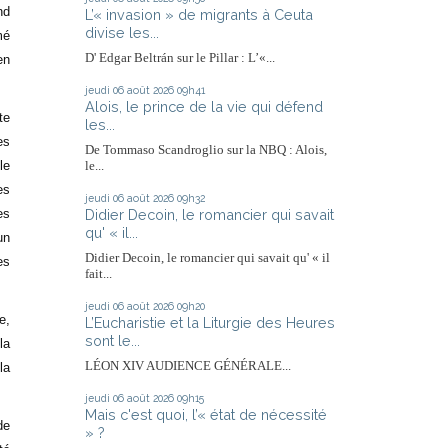
nd
L’« invasion » de migrants à Ceuta
divise les...
mé
D' Edgar Beltrán sur le Pillar : L’«...
en
jeudi 06
août 2026
09h41
Alois, le prince de la vie qui défend
te
les...
es
De Tommaso Scandroglio sur la NBQ : Alois,
le
le...
es
jeudi 06
août 2026
09h32
Didier Decoin, le romancier qui savait
es
qu' « il...
un
Didier Decoin, le romancier qui savait qu' « il
es
fait...
jeudi 06
août 2026
09h20
e,
L’Eucharistie et la Liturgie des Heures
sont le...
la
LÉON XIV AUDIENCE GÉNÉRALE...
la
jeudi 06
août 2026
09h15
Mais c'est quoi, l’« état de nécessité
de
» ?