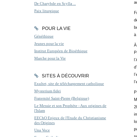
a
De Charybde en Scylla ...
Paix liturgique
F
d
b
POUR LA VIE
à
Généthique
Jeunes pour la vie
À
Institut Européen de Bioéthique
P
Marche pour la Vie
l
d
l
SITES À DÉCOUVRIR
l
Exultet, site de téléchargement catholique
Mysterium fidei
P
Fraternité Saint-Pierre (Belgique)
M
Le Messie et son Prophète - Aux origines de
2
l'Islam
i
EEChO Enjeux de l'Etude du Christianisme
l
des Origines
p
Una Voce
s