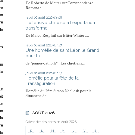
té
De Roberto de Mattei sur Corrispondenza
ré
Romana :...
on
jeudi 06
août 2026
09h08
L'offensive chinoise à l'exportation
re
transforme...
le
De Marco Respinti sur Bitter Winter :...
jeudi 06
août 2026
08h47
rs
Une homélie de saint Léon le Grand
pour la...
de "jeunes-catho.fr" : Les chrétiens...
un
té
jeudi 06
août 2026
08h47
Homélie pour la fête de la
Transfiguration
ur
Homélie du Père Simon Noël osb pour le
dimanche de...
it
er
on
AOÛT 2026
la
Calendrier des notes en Août 2026
re
D
L
M
M
J
V
S
de