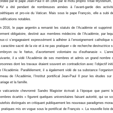
ondée par le pape Jean-Paul II en 1994 par le motu proprio Vitae Mysterium, 
AV a été pendant de nombreuses années à l’avant-garde des activit
ioéthiques et pro-vie du Vatican. Mais sous le pape François, elle a subi d
odifications notables.
n 2016, le pape argentin a remanié les statuts de l’Académie et supprimé 
erment obligatoire, destiné aux membres médecins de l’Académie, par lequ
eux-ci s’engageaient expressément à adhérer à l’enseignement catholique s
e caractère sacré de la vie et à ne pas pratiquer « de recherche destructrice s
’embryon ou le fœtus, d’avortement volontaire ou d’euthanasie ». L’ann
uivante, il a vidé l’Académie de ses membres et admis un grand nombre 
ersonnes dont les travaux étaient souvent en contradiction avec l’objectif initi
e l’Académie. Parallèlement, il a également vidé de sa substance l’organis
umeau de l’Académie, l’Institut pontifical Jean-Paul II pour les études sur 
ariage et la famille.
e vaticaniste chevronné Sandro Magister écrivait à l’époque que parmi l
embres écartés « figurent quelques universitaires faisant autorité, qui se so
outefois distingués en critiquant publiquement les nouveaux paradigmes mora
t pratiques mis en vogue sous le pontificat de François ». La nouvelle liste d