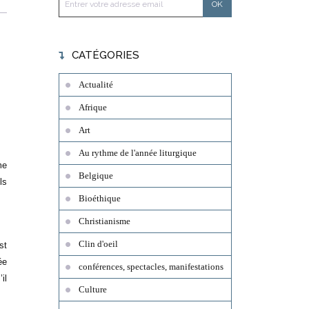
CATÉGORIES
Actualité
Afrique
Art
Au rythme de l'année liturgique
me
Belgique
ls
Bioéthique
Christianisme
Clin d'oeil
st
ée
conférences, spectacles, manifestations
il
Culture