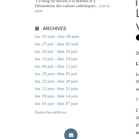
"Ce blog est dévolu à la défense et à
l'illustration des valeurs catholiques...
Lire la
suite
ARCHIVES
lun. 03 août - dim. 09 août
lun. 27 juil. - dim. 02 août
lun. 20 juil. - dim. 26 juil.
D
lun. 13 juil. - dim. 19 juil.
L
lun. 06 juil. - dim. 12 juil.
lun. 29 juin - dim. 05 juil.
L
lun. 22 juin - dim. 28 juin
l
lun. 15 juin - dim. 21 juin
s
lun. 08 juin - dim. 14 juin
7
lun. 01 juin - dim. 07 juin
L
Toutes les archives
c
d
e