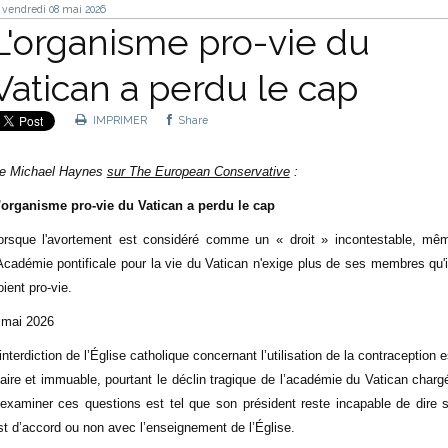
vendredi 08
mai 2026
L'organisme pro-vie du
Vatican a perdu le cap
IMPRIMER
Share
e Michael Haynes
sur The European Conservative
:
'organisme pro-vie du Vatican a perdu le cap
orsque l'avortement est considéré comme un « droit » incontestable, mê
'Académie pontificale pour la vie du Vatican n'exige plus de ses membres qu'i
oient pro-vie.
 mai 2026
’interdiction de l’Église catholique concernant l’utilisation de la contraception e
laire et immuable, pourtant le déclin tragique de l’académie du Vatican charg
’examiner ces questions est tel que son président reste incapable de dire s’
st d’accord ou non avec l’enseignement de l’Église.