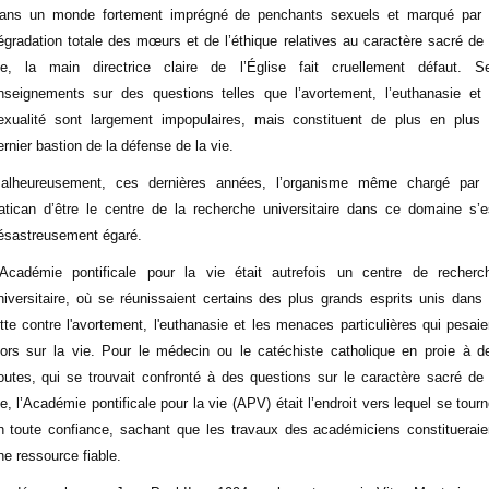
ans un monde fortement imprégné de penchants sexuels et marqué par 
égradation totale des mœurs et de l’éthique relatives au caractère sacré de 
ie, la main directrice claire de l’Église fait cruellement défaut. S
nseignements sur des questions telles que l’avortement, l’euthanasie et 
exualité sont largement impopulaires, mais constituent de plus en plus 
ernier bastion de la défense de la vie.
alheureusement, ces dernières années, l’organisme même chargé par 
atican d’être le centre de la recherche universitaire dans ce domaine s’e
ésastreusement égaré.
'Académie pontificale pour la vie était autrefois un centre de recherc
niversitaire, où se réunissaient certains des plus grands esprits unis dans 
utte contre l'avortement, l'euthanasie et les menaces particulières qui pesaie
lors sur la vie. Pour le médecin ou le catéchiste catholique en proie à d
outes, qui se trouvait confronté à des questions sur le caractère sacré de 
ie, l’Académie pontificale pour la vie (APV) était l’endroit vers lequel se tourn
n toute confiance, sachant que les travaux des académiciens constitueraie
ne ressource fiable.