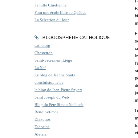
F
Famille Chrétienne
P
Pour une école libre au Québec
b
La Sélection du Jour
m
E
BLOGOSPHÈRE CATHOLIQUE
s
catho.org
c
Chesterton
l
Saint-Sacrement Liège
l
La Nef
s
Le blog de Jeanne Smits
p
donchristophe.be
d
le blog de Jean-Pierre Snyers
j
Saint Joseph du Web
m
Blog du Père Simon Noël osb
L
Benoît-et-moi
m
Diakonos
t
Didoc.be
e
Aleteia