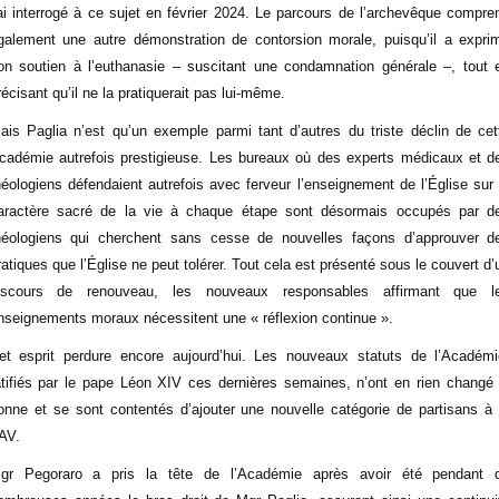
’ai interrogé à ce sujet en février 2024. Le parcours de l’archevêque compre
galement une autre démonstration de contorsion morale, puisqu’il a expri
on soutien à l’euthanasie – suscitant une condamnation générale –, tout 
récisant qu’il ne la pratiquerait pas lui-même.
ais Paglia n’est qu’un exemple parmi tant d’autres du triste déclin de cet
cadémie autrefois prestigieuse. Les bureaux où des experts médicaux et d
héologiens défendaient autrefois avec ferveur l’enseignement de l’Église sur 
aractère sacré de la vie à chaque étape sont désormais occupés par d
héologiens qui cherchent sans cesse de nouvelles façons d’approuver d
ratiques que l’Église ne peut tolérer. Tout cela est présenté sous le couvert d’
iscours de renouveau, les nouveaux responsables affirmant que l
nseignements moraux nécessitent une « réflexion continue ».
et esprit perdure encore aujourd’hui. Les nouveaux statuts de l’Académi
atifiés par le pape Léon XIV ces dernières semaines, n’ont en rien changé 
onne et se sont contentés d’ajouter une nouvelle catégorie de partisans à 
AV.
gr Pegoraro a pris la tête de l’Académie après avoir été pendant 