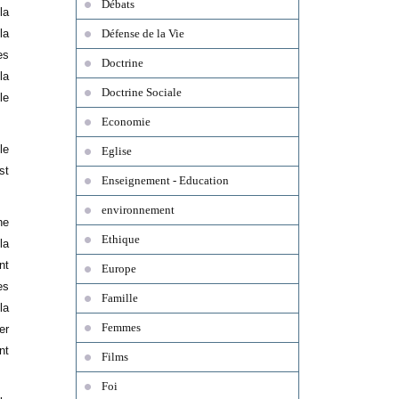
Débats
la
la
Défense de la Vie
es
Doctrine
la
Doctrine Sociale
le
Economie
le
Eglise
st
Enseignement - Education
environnement
he
Ethique
la
nt
Europe
es
Famille
la
Femmes
er
nt
Films
Foi