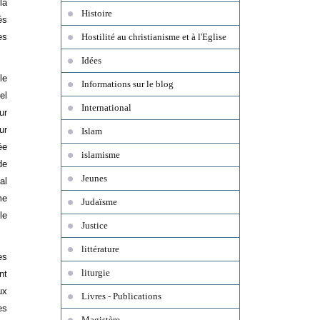
la
Histoire
és
es
Hostilité au christianisme et à l'Eglise
Idées
le
Informations sur le blog
el
International
ur
ur
Islam
ée
islamisme
de
Jeunes
al
me
Judaïsme
le
Justice
littérature
es
liturgie
nt
ux
Livres - Publications
es
Magistère