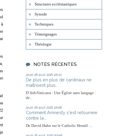
Structures ecclésiastiques
es
Synode
ul
 à
Techniques
on
Témoignages
ar
Théologie
es
a,
NOTES RÉCENTES
us
jeudi 06
août 2026
10h22
on
De plus en plus de cardinaux ne
maîtrisent plus...
D' InfoVaticana : Une Église sans langage :
it
de...
me
jeudi 06
août 2026
10h08
22
Comment Amnesty s'est retournée
contre la...
ur
nt
De David Hahn sur le Catholic Herald :...
je
jeudi 06
août 2026
09h58