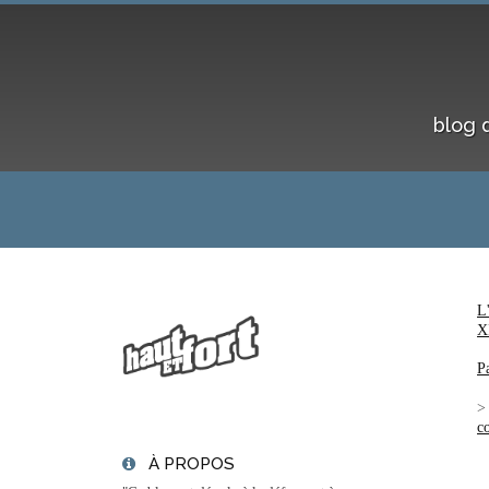
blog 
L
X
P
c
À PROPOS