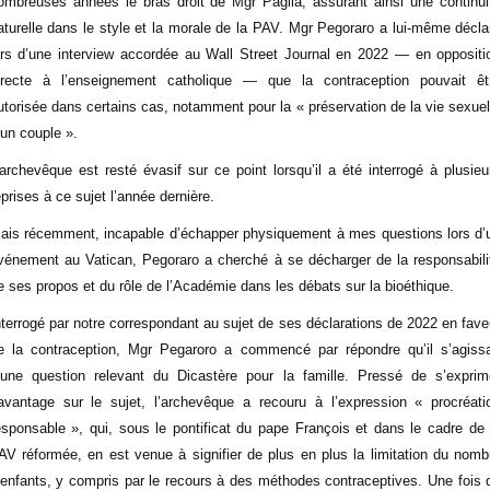
ombreuses années le bras droit de Mgr Paglia, assurant ainsi une continui
aturelle dans le style et la morale de la PAV. Mgr Pegoraro a lui-même décla
ors d’une interview accordée au Wall Street Journal en 2022 — en oppositi
irecte à l’enseignement catholique — que la contraception pouvait êt
utorisée dans certains cas, notamment pour la « préservation de la vie sexuel
’un couple ».
’archevêque est resté évasif sur ce point lorsqu’il a été interrogé à plusieu
eprises à ce sujet l’année dernière.
ais récemment, incapable d’échapper physiquement à mes questions lors d’
vénement au Vatican, Pegoraro a cherché à se décharger de la responsabili
e ses propos et du rôle de l’Académie dans les débats sur la bioéthique.
nterrogé par notre correspondant au sujet de ses déclarations de 2022 en fave
e la contraception, Mgr Pegaroro a commencé par répondre qu’il s’agissa
’une question relevant du Dicastère pour la famille. Pressé de s’exprim
avantage sur le sujet, l’archevêque a recouru à l’expression « procréati
esponsable », qui, sous le pontificat du pape François et dans le cadre de 
AV réformée, en est venue à signifier de plus en plus la limitation du nomb
’enfants, y compris par le recours à des méthodes contraceptives. Une fois 