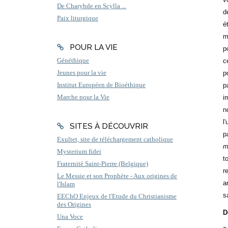
De Charybde en Scylla ...
d
Paix liturgique
é
m
POUR LA VIE
p
Généthique
c
Jeunes pour la vie
p
Institut Européen de Bioéthique
p
Marche pour la Vie
i
n
l
SITES À DÉCOUVRIR
p
Exultet, site de téléchargement catholique
m
Mysterium fidei
t
Fraternité Saint-Pierre (Belgique)
r
Le Messie et son Prophète - Aux origines de
a
l'Islam
s
EEChO Enjeux de l'Etude du Christianisme
des Origines
D
Una Voce