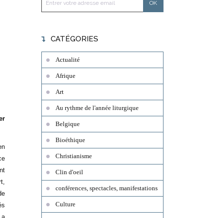
CATÉGORIES
Actualité
Afrique
Art
Au rythme de l'année liturgique
er
Belgique
Bioéthique
en
Christianisme
ce
nt
Clin d'oeil
t,
conférences, spectacles, manifestations
de
Culture
és
 a