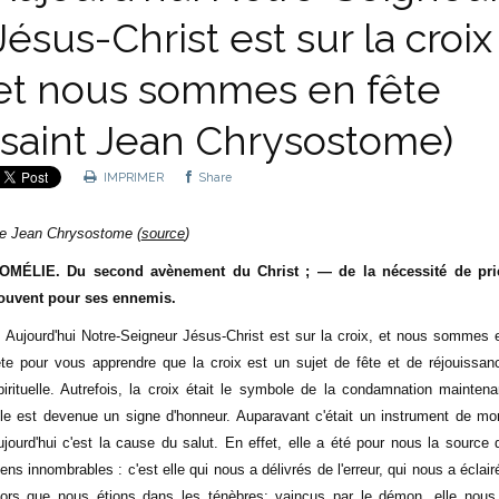
Jésus-Christ est sur la croix
et nous sommes en fête
(saint Jean Chrysostome)
IMPRIMER
Share
e Jean Chrysostome (
source
)
OMÉLIE. Du second avènement du Christ ; — de la nécessité de pri
ouvent pour ses ennemis.
. Aujourd'hui Notre-Seigneur Jésus-Christ est sur la croix, et nous sommes 
ête pour vous apprendre que la croix est un sujet de fête et de réjouissan
pirituelle. Autrefois, la croix était le symbole de la condamnation maintena
lle est devenue un signe d'honneur. Auparavant c'était un instrument de mor
ujourd'hui c'est la cause du salut. En effet, elle a été pour nous la source 
iens innombrables : c'est elle qui nous a délivrés de l'erreur, qui nous a éclair
lors que nous étions dans les ténèbres; vaincus par le démon, elle nous