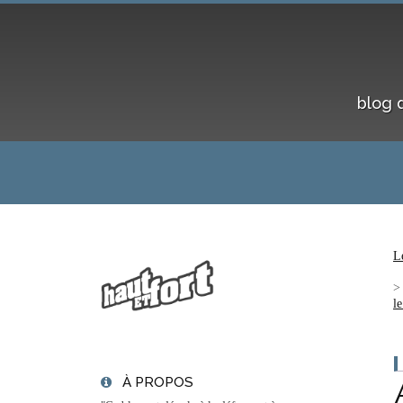
blog 
L
l
À PROPOS