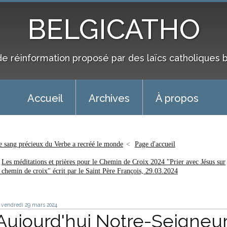
BELGICATHO
de réinformation proposé par des laïcs catholiques 
Accueil
Archives
À propos
e sang précieux du Verbe a recréé le monde
Page d'accueil
Les méditations et prières pour le Chemin de Croix 2024 "Prier avec Jésus sur
e chemin de croix" écrit par le Saint Père François, 29.03.2024
vendredi 29
mars 2024
Aujourd'hui Notre-Seigneu