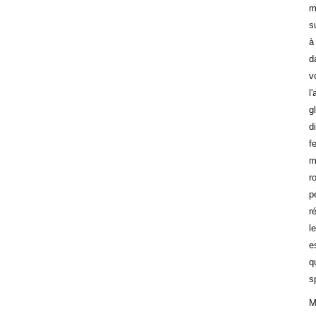
m
s
à
d
v
l
g
d
f
m
r
p
r
l
e
q
s
M