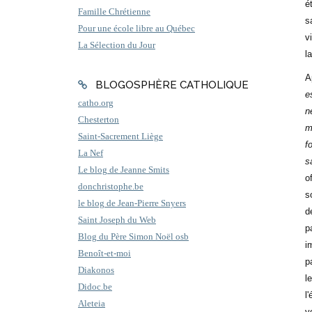
é
Famille Chrétienne
s
Pour une école libre au Québec
vi
La Sélection du Jour
la
A
BLOGOSPHÈRE CATHOLIQUE
e
catho.org
n
Chesterton
m
Saint-Sacrement Liège
f
La Nef
s
Le blog de Jeanne Smits
o
donchristophe.be
s
le blog de Jean-Pierre Snyers
d
Saint Joseph du Web
p
Blog du Père Simon Noël osb
i
Benoît-et-moi
p
Diakonos
l
Didoc.be
l
Aleteia
v