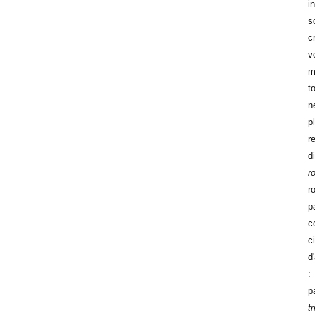
i
s
c
v
m
t
n
p
r
d
r
r
p
c
c
d
:
p
t