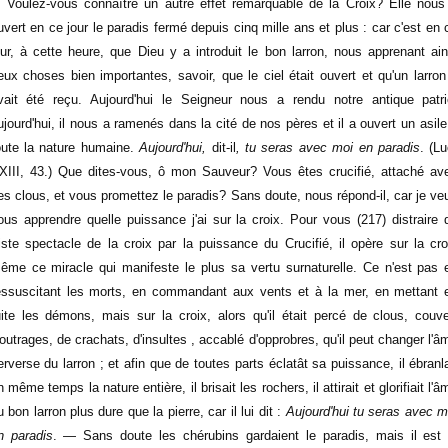
. Voulez-vous connaître un autre effet remarquable de la Croix? Elle nous
uvert en ce jour le paradis fermé depuis cinq mille ans et plus : car c'est en 
our, à cette heure, que Dieu y a introduit le bon larron, nous apprenant ain
eux choses bien importantes, savoir, que le ciel était ouvert et qu'un larron
vait été reçu. Aujourd'hui le Seigneur nous a rendu notre antique patri
ujourd'hui, il nous a ramenés dans la cité de nos pères et il a ouvert un asile
oute la nature humaine.
Aujourd'hui,
dit-il
, tu seras avec moi en paradis
. (Lu
XIII, 43.) Que dites-vous, ô mon Sauveur? Vous êtes crucifié, attaché av
es clous, et vous promettez le paradis? Sans doute, nous répond-il, car je ve
ous apprendre quelle puissance j'ai sur la croix. Pour vous (217) distraire 
riste spectacle de la croix par la puissance du Crucifié, il opère sur la cro
ême ce miracle qui manifeste le plus sa vertu surnaturelle. Ce n'est pas 
essuscitant les morts, en commandant aux vents et à la mer, en mettant 
uite les démons, mais sur la croix, alors qu'il était percé de clous, couve
'outrages, de crachats, d'insultes , accablé d'opprobres, qu'il peut changer l'â
erverse du larron ; et afin que de toutes parts éclatât sa puissance, il ébranla
n même temps la nature entière, il brisait les rochers, il attirait et glorifiait l'â
u bon larron plus dure que la pierre, car il lui dit :
Aujourd'hui tu seras avec m
n paradis
. — Sans doute les chérubins gardaient le paradis, mais il est 