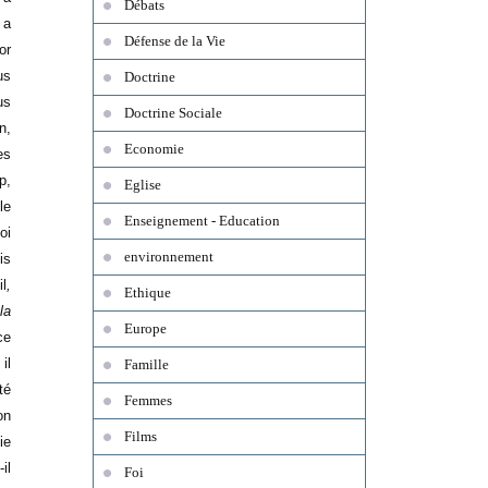
Débats
 a
Défense de la Vie
or
us
Doctrine
us
Doctrine Sociale
n,
Economie
es
p,
Eglise
lle
Enseignement - Education
oi
environnement
is
il
,
Ethique
la
Europe
ce
il
Famille
té
Femmes
on
Films
ie
il
Foi