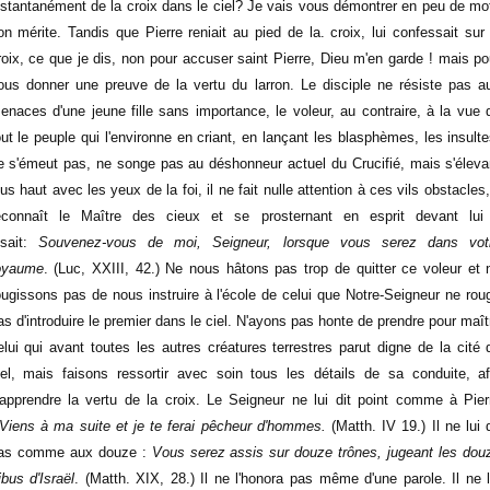
nstantanément de la croix dans le ciel? Je vais vous démontrer en peu de mo
on mérite. Tandis que Pierre reniait au pied de la. croix, lui confessait sur 
roix, ce que je dis, non pour accuser saint Pierre, Dieu m'en garde ! mais po
ous donner une preuve de la vertu du larron. Le disciple ne résiste pas a
enaces d'une jeune fille sans importance, le voleur, au contraire, à la vue 
out le peuple qui l'environne en criant, en lançant les blasphèmes, les insulte
e s'émeut pas, ne songe pas au déshonneur actuel du Crucifié, mais s'éleva
lus haut avec les yeux de la foi, il ne fait nulle attention à ces vils obstacles, 
econnaît le Maître des cieux et se prosternant en esprit devant lui 
isait:
Souvenez-vous de moi, Seigneur, lorsque vous serez dans vot
oyaume
. (Luc, XXIII, 42.) Ne nous hâtons pas trop de quitter ce voleur et 
ougissons pas de nous instruire à l'école de celui que Notre-Seigneur ne roug
as d'introduire le premier dans le ciel. N'ayons pas honte de prendre pour maît
elui qui avant toutes les autres créatures terrestres parut digne de la cité 
iel, mais faisons ressortir avec soin tous les détails de sa conduite, af
'apprendre la vertu de la croix. Le Seigneur ne lui dit point comme à Pier
Viens à ma suite et je te ferai pêcheur d'hommes.
(Matth. IV 19.) Il ne lui d
as comme aux douze :
Vous serez assis sur douze trônes, jugeant les dou
ribus d'Israël
. (Matth. XIX, 28.) Il ne l'honora pas même d'une parole. Il ne l