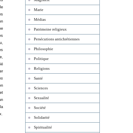
le
Marie
es
Médias
on
me
Patrimoine religieux
es
Persécutions antichrétiennes
u,
Philosophie
es
e,
Politique
ié
Religions
er
es
Santé
en
Sciences
et
Sexualité
un
la
Société
x.
Solidarité
Spiritualité