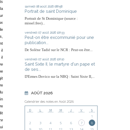
ts
samedi 08
août 2026
08h58
la
Portrait de saint Dominique
ur
Portrait de St Dominique (source :
ux
missel.free)...
de
vendredi 07
août 2026
10h33
s,
Peut-on être excommunié pour une
publication...
nt
De Solène Tadié sur le NCR : Peut-on être...
il
il
vendredi 07
août 2026
10h10
Saint Sixte II, le martyre d'un pape et
re
de ses...
ne
D'Ermes Dovico sur la NBQ : Saint Sixte II,...
it
re
du
AOÛT 2026
in
Calendrier des notes en Août 2026
re
D
L
M
M
J
V
S
it
1
ze
2
3
4
5
6
7
8
ui
9
10
11
12
13
14
15