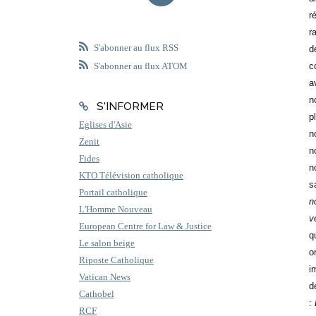
r
r
S'abonner au flux RSS
d
c
S'abonner au flux ATOM
a
n
S'INFORMER
p
Eglises d'Asie
n
Zenit
n
Fides
n
KTO Télévision catholique
s
Portail catholique
n
L'Homme Nouveau
v
European Centre for Law & Justice
q
Le salon beige
o
Riposte Catholique
i
Vatican News
d
Cathobel
:
RCF