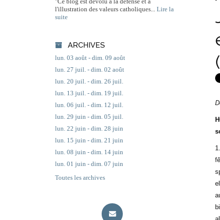
"Ce blog est dévolu à la défense et à
l'illustration des valeurs catholiques...
Lire la
suite
ARCHIVES
lun. 03 août - dim. 09 août
lun. 27 juil. - dim. 02 août
lun. 20 juil. - dim. 26 juil.
lun. 13 juil. - dim. 19 juil.
D
lun. 06 juil. - dim. 12 juil.
lun. 29 juin - dim. 05 juil.
H
lun. 22 juin - dim. 28 juin
s
lun. 15 juin - dim. 21 juin
1
lun. 08 juin - dim. 14 juin
f
lun. 01 juin - dim. 07 juin
s
Toutes les archives
e
a
b
a