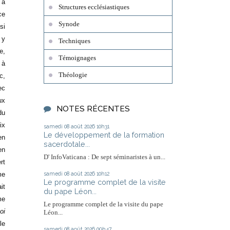
 a
Structures ecclésiastiques
ce
Synode
si
 y
Techniques
e,
Témoignages
 à
Théologie
c,
ec
ux
NOTES RÉCENTES
du
ix
samedi 08
août 2026
10h31
Le développement de la formation
en
sacerdotale...
en
D' InfoVaticana : De sept séminaristes à un...
rt
samedi 08
août 2026
10h12
me
Le programme complet de la visite
it
du pape Léon...
me
Le programme complet de la visite du pape
oi
Léon...
le
samedi 08
août 2026
09h47