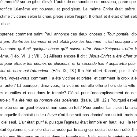
té immolé? sur un gibet élevé. L'autel de ce sacrifice est nouveau, parce que 
acrifice lui-même est nouveau et prodigieux. Le même Christ était prêtre 
ctime : victime selon la chair, prêtre selon l'esprit. Il offrait et il était offert se
 chair.
pprenez comment saint Paul annonce ces deux choses :
Tout pontife,
dit-
st pris d'entre les hommes et est établi pour les hommes ; c'est pourquoi il e
écessaire qu'il ait quelque chose qu'il puisse offrir. Notre-Seigneur s'offre lu
ême
. (Héb. VI, 1 ; VIII, 3.) Ailleurs encore il dit :
Jésus-Christ a été offert u
ois pour effacer les péchés de plusieurs, et la seconde fois il apparaîtra pour 
alut de ceux qui l'attendent
. (Héb. IX, 28.) Il a été offert d'abord, puis il s'e
ffert. Voyez-vous comment il a été victime et prêtre, et comment la croix a é
on autel? Et pourquoi, direz-vous, la victime est-elle offerte hors de la ville 
es murailles et non dans le temple? C'était pour l'accomplissement de cet
arole :
Il a été mis au nombre des scélérats
. (Isaïe, LIII, 12.) Pourquoi est-el
mmolée sur un gibet élevé et non sous un toit? Pour purifier l'air : c'est la rais
ar laquelle il choisit un lieu élevé d'où il ne soit pas dominé par un toit, mais p
e ciel seul. L'air était purifié, puisque l'agneau était immolé en haut lieu , la ter
'était également, car elle était arrosée par le sang qui coulait de son côté. Il 
oulut pas être sous un toit ni dans le temple des Juifs, dans la crainte que c