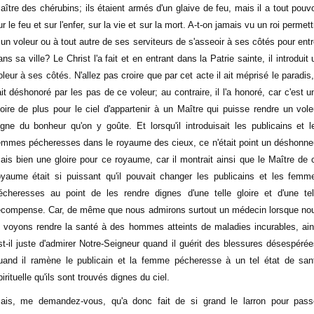
aître des chérubins; ils étaient armés d'un glaive de feu, mais il a tout pouvo
ur le feu et sur l'enfer, sur la vie et sur la mort. A-t-on jamais vu un roi permett
 un voleur ou à tout autre de ses serviteurs de s'asseoir à ses côtés pour entr
ans sa ville? Le Christ l'a fait et en entrant dans la Patrie sainte, il introduit 
oleur à ses côtés. N'allez pas croire que par cet acte il ait méprisé le paradis, 
'ait déshonoré par les pas de ce voleur; au contraire, il l'a honoré, car c'est u
loire de plus pour le ciel d'appartenir à un Maître qui puisse rendre un vole
igne du bonheur qu'on y goûte. Et lorsqu'il introduisait les publicains et l
emmes pécheresses dans le royaume des cieux, ce n'était point un déshonne
ais bien une gloire pour ce royaume, car il montrait ainsi que le Maître de 
oyaume était si puissant qu'il pouvait changer les publicains et les femm
écheresses au point de les rendre dignes d'une telle gloire et d'une tel
écompense. Car, de même que nous admirons surtout un médecin lorsque no
e voyons rendre la santé à des hommes atteints de maladies incurables, ain
st-il juste d'admirer Notre-Seigneur quand il guérit des blessures désespérée
uand il ramène le publicain et la femme pécheresse à un tel état de san
pirituelle qu'ils sont trouvés dignes du ciel.
ais, me demandez-vous, qu'a donc fait de si grand le larron pour pass