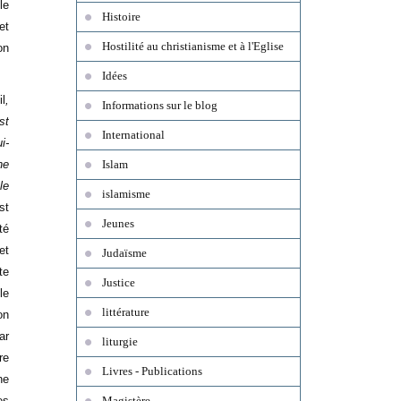
le
Histoire
et
Hostilité au christianisme et à l'Eglise
lon
Idées
il
,
Informations sur le blog
st
International
i-
ne
Islam
le
islamisme
st
Jeunes
té
et
Judaïsme
te
Justice
le
littérature
on
ar
liturgie
re
Livres - Publications
ne
es
Magistère