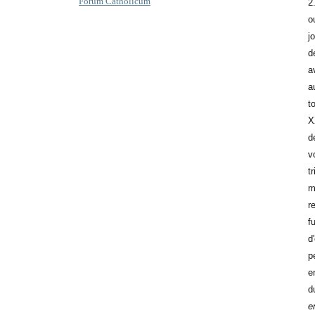
Forum Catholicum
2
o
j
d
a
a
t
X
d
v
t
m
r
f
d
p
e
d
e