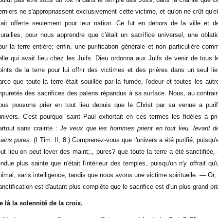
erniers ne s'appropriassent exclusivement cette victime, et qu'on ne crût qu'el
tait offerte seulement pour leur nation. Ce fut en dehors de la ville et d
urailles, pour nous apprendre que c'était un sacrifice universel, une oblati
our la terre entière; enfin, une purification générale et non particulière com
elle qui avait lieu chez les Juifs. Dieu ordonna aux Juifs de venir de tous l
oints de la terre pour lui offrir des victimes et des prières dans un seul lie
arce que toute la terre était souillée par la fumée, l'odeur et toutes les autr
mpuretés des sacrifices des païens répandus à sa surface. Nous, au contrair
ous pouvons prier en tout lieu depuis que le Christ par sa venue a purif
'univers. C'est pourquoi saint Paul exhortait en ces termes les fidèles à pri
artout sans crainte :
Je veux que les hommes prient en tout lieu, levant d
ains pures.
(I Tim. II, 8.) Comprenez-vous que l'univers a été purifié, puisqu'
out lieu on peut lever des maint;., pures? que toute la terre a été sanctifiée, 
endue plus sainte que n'était l'intérieur des temples, puisqu'on n'y offrait qu'
nimal, saris intelligence, tandis que nous avons une victime spirituelle. — Or, 
anctification est d'autant plus complète que le sacrifice est d'un plus grand pri
e là la solennité de la croix.