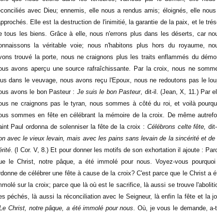
éconciliés avec Dieu; ennemis, elle nous a rendus amis; éloignés, elle nous
approchés. Elle est la destruction de l'inimitié, la garantie de la paix, et le trés
e tous les biens. Grâce à elle, nous n'errons plus dans les déserts, car no
onnaissons la véritable voie; nous n'habitons plus hors du royaume, no
vons trouvé la porte, nous ne craignons plus les traits enflammés du démo
ous avons aperçu une source rafraîchissante. Par la croix, nous ne somm
lus dans le veuvage, nous avons reçu l'Epoux, nous ne redoutons pas le lou
ous avons le bon Pasteur :
Je suis le bon Pasteur
, dit-il. (Jean, X, 11.) Par e
ous ne craignons pas le tyran, nous sommes à côté du roi, et voilà pourqu
ous sommes en fête en célébrant la mémoire de la croix. De même autrefo
aint Paul ordonna de solenniser la fête de la croix :
Célébrons celte fête,
dit-
on avec le vieux levain, mais avec les pains sans levain de la sincérité et de 
érité
. (I Cor. V, 8.) Et pour donner les motifs de son exhortation il ajoute : Par
ue le Christ, notre pâque, a été immolé pour nous. Voyez-vous pourquoi 
rdonne de célébrer une fête à cause de la croix? C'est parce que le Christ a é
mmolé sur la croix; parce que là où est le sacrifice, là aussi se trouve l'aboliti
es péchés, là aussi la réconciliation avec le Seigneur, là enfin la fête et la jo
Le Christ, notre pâque, a été immolé pour nous
. Où, je vous le demande, a-t-