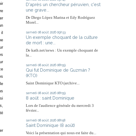
ir
D'après un chercheur péruvien, c'est
une grave...
re
De Diego López Marina et Edy Rodríguez
er
Morel...
un
samedi 08
août 2026
09h33
il
Un exemple choquant de la culture
ne
de mort : une...
ur
De kath.net/news : Un exemple choquant de
es
la...
ur
samedi 08
août 2026
08h59
ce
Qui fut Dominique de Guzmán ?
(KTO)
es
Saint Dominique KTO (archive...
le
us
samedi 08
août 2026
08h59
8 août : saint Dominique
si
s,
Lors de l'audience générale du mercredi 3
février...
té
samedi 08
août 2026
08h58
Saint Dominique (8 août)
er
Voici la présentation qui nous est faite du...