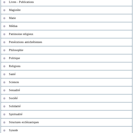
Livres - Publications
Magistère
Marie
Médias
Patrimoine religieux
Persécutions antichrétiennes
Philosophie
Politique
Religions
Santé
Sciences
Sexualité
Société
Solidarité
Spiritualité
Structures ecclésiastiques
Synode