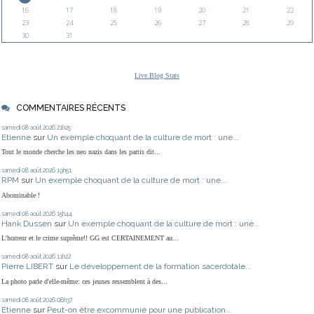
16
17
18
19
20
21
22
23
24
25
26
27
28
29
30
31
Live Blog Stats
COMMENTAIRES RÉCENTS
samedi 08
août 2026
21h25
Etienne
sur
Un exemple choquant de la culture de mort : une...
Tout le monde cherche les neo nazis dans les partis dit...
samedi 08
août 2026
19h51
RPM
sur
Un exemple choquant de la culture de mort : une...
Abominable !
samedi 08
août 2026
15h44
Hank Dussen
sur
Un exemple choquant de la culture de mort : une...
L'horreur et le crime suprême!! GG est CERTAINEMENT au...
samedi 08
août 2026
11h22
Pierre LIBERT
sur
Le développement de la formation sacerdotale...
La photo parle d'elle-même: ces jeunes ressemblent à des...
samedi 08
août 2026
08h37
Etienne
sur
Peut-on être excommunié pour une publication...