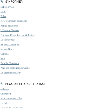
S'INFORMER
Eglises d'Asie
Zenit
Fides
KTO Télévision catholique
Portail catholique
L'Homme Nouveau
European Centre for Law & Justice
Le salon beige
Riposte Catholique
Vatican News
Cathobel
RCF
Famille Chrétienne
Pour une école libre au Québec
La Sélection du Jour
BLOGOSPHÈRE CATHOLIQUE
catho.org
Chesterton
Saint-Sacrement Liège
La Nef
Le blog de Jeanne Smits