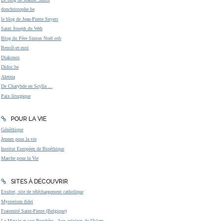
donchristophe.be
le blog de Jean-Pierre Snyers
Saint Joseph du Web
Blog du Père Simon Noël osb
Benoît-et-moi
Diakonos
Didoc.be
Aleteia
De Charybde en Scylla ...
Paix liturgique
POUR LA VIE
Généthique
Jeunes pour la vie
Institut Européen de Bioéthique
Marche pour la Vie
SITES À DÉCOUVRIR
Exultet, site de téléchargement catholique
Mysterium fidei
Fraternité Saint-Pierre (Belgique)
Le Messie et son Prophète - Aux origines de l'Islam