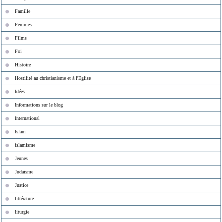
Famille
Femmes
Films
Foi
Histoire
Hostilité au christianisme et à l'Eglise
Idées
Informations sur le blog
International
Islam
islamisme
Jeunes
Judaïsme
Justice
littérature
liturgie