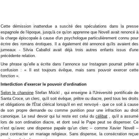
Cette démission inattendue a suscité des spéculations dans la presse
espagnole de l'époque, jusqu'à ce qu'on apprenne que Novell avait renoncé à
la charge épiscopale à cause d'un psychologue particulièrement connu pour
écrire des romans érotiques. Il a également été annoncé qu'ils avaient des
jumeaux - Silvia Caballol avait déjà trois autres enfants issus d'une
précédente relation.
Une phrase qu’elle a écrite dans l’annonce sur Instagram pourrait prêter à
confusion : « Il est toujours évêque, mais sans pouvoir exercer cette
fonction ».
Interdiction d'exercer le pouvoir d'ordination
Selon le chanoine
Stefan Mückl , qui enseigne à l'Université pontificale de
Santa Croce, un clerc, qu'il soit évêque, prêtre ou diacre, perd tous les droits
et obligations de l'État clérical lorsqu'il en est renvoyé - que ce soit à cause
de son propre demande ou comme punition pour une infraction au droit
canonique. Le seul devoir qui lui reste est celui du
célibat
, qu'il a assumé
lors de son ordination diacre, et dont seul le Pape peut se dispenser. Ce
n’est qu’avec une dispense papale qu’un clerc – comme Xavier Novell –
peut contracter un mariage religieux. Sans dispense, la consécration reçue