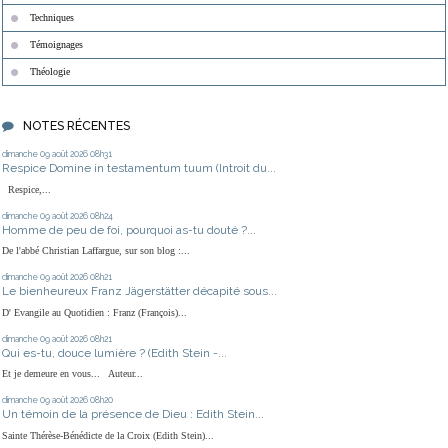
Techniques
Témoignages
Théologie
NOTES RÉCENTES
dimanche 09
août 2026
08h31
Respice Domine in testamentum tuum (Introit du...
Respice,...
dimanche 09
août 2026
08h24
Homme de peu de foi, pourquoi as-tu douté ?...
De l'abbé Christian Laffargue, sur son blog :...
dimanche 09
août 2026
08h21
Le bienheureux Franz Jägerstätter décapité sous...
D' Evangile au Quotidien : Franz (François)...
dimanche 09
août 2026
08h21
Qui es-tu, douce lumière ? (Edith Stein -...
Et je demeure en vous... Auteur...
dimanche 09
août 2026
08h20
Un témoin de la présence de Dieu : Edith Stein...
Sainte Thérèse-Bénédicte de la Croix (Edith Stein)...