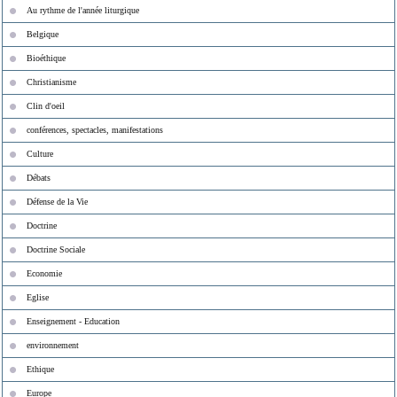
Au rythme de l'année liturgique
Belgique
Bioéthique
Christianisme
Clin d'oeil
conférences, spectacles, manifestations
Culture
Débats
Défense de la Vie
Doctrine
Doctrine Sociale
Economie
Eglise
Enseignement - Education
environnement
Ethique
Europe