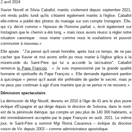
2 avril 2024
Xavier Novell et Silvia Caballol, mariés civilement depuis septembre 2021,
ont rendu public lundi qu'ils s'étaient également mariés à l'église. Caballol
elle-même a publié des photos du mariage sur son compte Instagram. Elle,
qui s'y décrit comme « l'épouse de l'homme parfait », écrit également sur
Instagram que le chemin a été long, « mais nous avons réussi à régler notre
situation canonique : nous marier comme nous le souhaitions et pouvoir
communier à nouveau.»
Elle ajoute : "J'ai pensé qu'il serait honnête, après tout ce temps, de ne pas
cacher que Xavier et moi avons enfin pu nous marier à l'église grâce à la
miséricorde du Saint-Père qui lui a accordé la laïcisation". Caballol
remercie
le Pape François
: « Je suis impressionné par la grande qualité
humaine et spirituelle du Pape François ». Elle demande également pardon
à quiconque « pense qu’il aurait été préférable de garder le secret, mais je
ne peux pas continuer à agir d’une manière que je ne pense ni ne ressens ».
Démission spectaculaire
La démission de Mgr Novell, devenu en 2010 à l'âge de 41 ans le plus jeune
évêque d'Espagne et qui dirige depuis le diocèse de Solsona, dans le nord-
est de la péninsule ibérique, qui compte un peu plus de 140 000 habitants, a
été immédiatement acceptée par le pape François en août. 2021. Le même
jour, le Saint-Père a nommé Mgr Romà Casanova – évêque du diocèse
voisin de Vic depuis 2003 – comme administrateur apostolique.