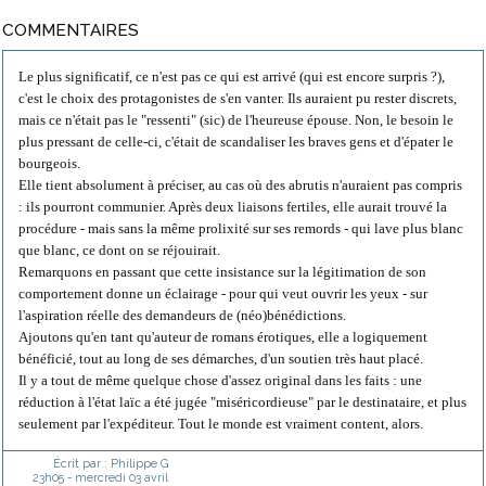
COMMENTAIRES
Le plus significatif, ce n'est pas ce qui est arrivé (qui est encore surpris ?),
c'est le choix des protagonistes de s'en vanter. Ils auraient pu rester discrets,
mais ce n'était pas le "ressenti" (sic) de l'heureuse épouse. Non, le besoin le
plus pressant de celle-ci, c'était de scandaliser les braves gens et d'épater le
bourgeois.
Elle tient absolument à préciser, au cas où des abrutis n'auraient pas compris
: ils pourront communier. Après deux liaisons fertiles, elle aurait trouvé la
procédure - mais sans la même prolixité sur ses remords - qui lave plus blanc
que blanc, ce dont on se réjouirait.
Remarquons en passant que cette insistance sur la légitimation de son
comportement donne un éclairage - pour qui veut ouvrir les yeux - sur
l'aspiration réelle des demandeurs de (néo)bénédictions.
Ajoutons qu'en tant qu'auteur de romans érotiques, elle a logiquement
bénéficié, tout au long de ses démarches, d'un soutien très haut placé.
Il y a tout de même quelque chose d'assez original dans les faits : une
réduction à l'état laïc a été jugée "miséricordieuse" par le destinataire, et plus
seulement par l'expéditeur. Tout le monde est vraiment content, alors.
Écrit par :
Philippe G
23h05
-
mercredi 03
avril