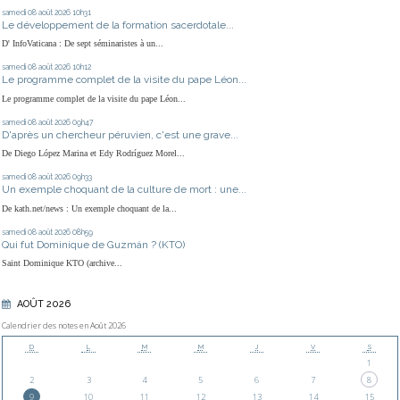
samedi 08
août 2026
10h31
Le développement de la formation sacerdotale...
D' InfoVaticana : De sept séminaristes à un...
samedi 08
août 2026
10h12
Le programme complet de la visite du pape Léon...
Le programme complet de la visite du pape Léon...
samedi 08
août 2026
09h47
D'après un chercheur péruvien, c'est une grave...
De Diego López Marina et Edy Rodríguez Morel...
samedi 08
août 2026
09h33
Un exemple choquant de la culture de mort : une...
De kath.net/news : Un exemple choquant de la...
samedi 08
août 2026
08h59
Qui fut Dominique de Guzmán ? (KTO)
Saint Dominique KTO (archive...
AOÛT 2026
Calendrier des notes en Août 2026
D
L
M
M
J
V
S
1
2
3
4
5
6
7
8
9
10
11
12
13
14
15