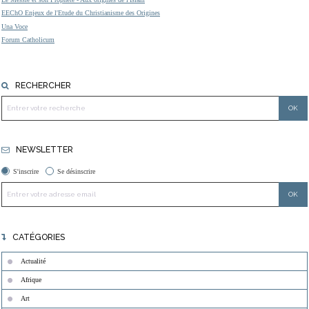
EEChO Enjeux de l'Etude du Christianisme des Origines
Una Voce
Forum Catholicum
RECHERCHER
NEWSLETTER
S'inscrire
Se désinscrire
CATÉGORIES
Actualité
Afrique
Art