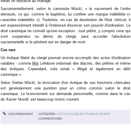
serait un obstacle au mariage.
Sacramentellement, selon le canoniste Mückl, « le sacrement de l'ordre
demeure, ce qui, comme le baptême, lui confère une marque indélébile («
caractère indelebilis »). Toutefois, en cas de destitution de l'état clérical, il
est expressément interdit à l'intéressé d'exercer son pouvoir d'ordination. Le
droit canonique ne connaît qu'une exception : tout prêtre, y compris ceux qui
sont suspendus ou démis du clergé, peut accorder l'absolution
sacramentelle si le pénitent est en danger de mort.
Cas rare
Un évêque libéré du clergé pourrait encore accomplir des actes d'ordination
valables - comme
Mgr
Lefebvre ordonnait des diacres, des prêtres et même
des évêques. Cependant, cela serait « illégal et également un délit
canonique ».
Selon Stefan Mückl, la révocation d'un évêque de ses fonctions cléricales
est généralement une punition pour un crime commis selon le droit
canonique. Le licenciement sur demande personnelle, comme dans le cas
de Xavier Novell, est beaucoup moins courant.
LIEN PERMANENT
CATÉGORIES :
ACTUALITÉ
,
EGLISE
,
ETHIQUE
,
SOCIÉTÉ
2
COMMENTAIRES