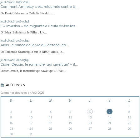
jeudi 06
août 2026
10h08
Comment Amnesty s'est retournée contre la...
De David Hahn sur le Catholic Herald :...
jeudi 06
août 2026
09h58
L’« invasion » de migrants à Ceuta divise les...
D' Edgar Beltrán sur le Pillar : L’«...
jeudi 06
août 2026
09h41
Alois, le prince de la vie qui défend les...
De Tommaso Scandroglio sur la NBQ : Alois, le...
jeudi 06
août 2026
09h32
Didier Decoin, le romancier qui savait qu' « il...
Didier Decoin, le romancier qui savait qu' « il fait...
AOÛT 2026
Calendrier des notes en Août 2026
D
L
M
M
J
V
S
1
2
3
4
5
6
7
8
9
10
11
12
13
14
15
16
17
18
19
20
21
22
23
24
25
26
27
28
29
30
31