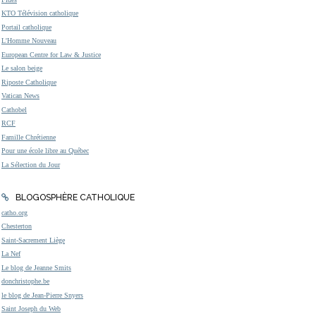
KTO Télévision catholique
Portail catholique
L'Homme Nouveau
European Centre for Law & Justice
Le salon beige
Riposte Catholique
Vatican News
Cathobel
RCF
Famille Chrétienne
Pour une école libre au Québec
La Sélection du Jour
BLOGOSPHÈRE CATHOLIQUE
catho.org
Chesterton
Saint-Sacrement Liège
La Nef
Le blog de Jeanne Smits
donchristophe.be
le blog de Jean-Pierre Snyers
Saint Joseph du Web