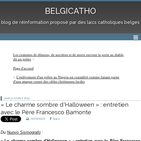
BELGICATHO
blog de réinformation proposé par des laïcs catholiques belges
Les costumes de démons, de sorcières et de morts ouvrent la porte au diable,
dit un prêtre
Page d'accueil
L'enlèvement d'un prêtre au Nigeria est considéré comme faisant partie
d'une attaque contre des cibles chrétiennes faciles
jeudi 31
octobre 2024
« Le charme sombre d'Halloween » : entretien
avec le Père Francesco Bamonte
IMPRIMER
Share
Du
Nuovo Sismografo
:
« Le charme sombre d'Halloween » : entretien avec le Père Francesco