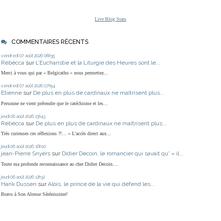
Live Blog Stats
COMMENTAIRES RÉCENTS
vendredi 07
août 2026
08h35
Rébécca
sur
L’Eucharistie et la Liturgie des Heures sont le...
Merci à vous qui par « Belgicatho » nous permettez...
vendredi 07
août 2026
07h54
Etienne
sur
De plus en plus de cardinaux ne maîtrisent plus...
Personne ne vient prétendre que le catéchisme et les...
jeudi 06
août 2026
23h43
Rébécca
sur
De plus en plus de cardinaux ne maîtrisent plus...
Très curieuses ces réflexions ?!… « L'accès direct aux...
jeudi 06
août 2026
16h10
jean-Pierre Snyers
sur
Didier Decoin, le romancier qui savait qu' « il...
Toute ma profonde reconnaissance au cher Didier Decoin....
jeudi 06
août 2026
12h32
Hank Dussen
sur
Alois, le prince de la vie qui défend les...
Bravo à Son Altesse Sérénissime!