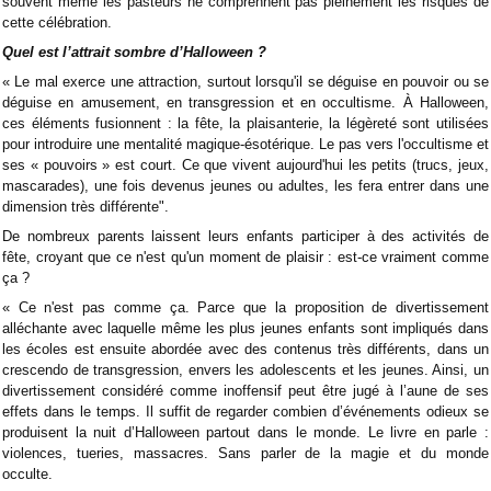
souvent même les pasteurs ne comprennent pas pleinement les risques de
cette célébration.
Quel est l’attrait sombre d’Halloween ?
« Le mal exerce une attraction, surtout lorsqu'il se déguise en pouvoir ou se
déguise en amusement, en transgression et en occultisme. À Halloween,
ces éléments fusionnent : la fête, la plaisanterie, la légèreté sont utilisées
pour introduire une mentalité magique-ésotérique. Le pas vers l'occultisme et
ses « pouvoirs » est court. Ce que vivent aujourd'hui les petits (trucs, jeux,
mascarades), une fois devenus jeunes ou adultes, les fera entrer dans une
dimension très différente".
De nombreux parents laissent leurs enfants participer à des activités de
fête, croyant que ce n'est qu'un moment de plaisir : est-ce vraiment comme
ça ?
« Ce n'est pas comme ça. Parce que la proposition de divertissement
alléchante avec laquelle même les plus jeunes enfants sont impliqués dans
les écoles est ensuite abordée avec des contenus très différents, dans un
crescendo de transgression, envers les adolescents et les jeunes. Ainsi, un
divertissement considéré comme inoffensif peut être jugé à l’aune de ses
effets dans le temps. Il suffit de regarder combien d’événements odieux se
produisent la nuit d’Halloween partout dans le monde. Le livre en parle :
violences, tueries, massacres. Sans parler de la magie et du monde
occulte.