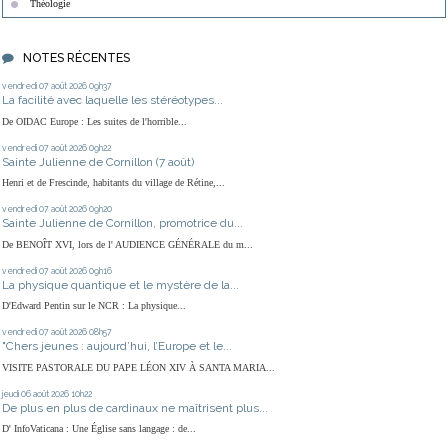
Théologie
NOTES RÉCENTES
vendredi 07
août 2026
09h37
La facilité avec laquelle les stéréotypes...
De OIDAC Europe : Les suites de l'horrible...
vendredi 07
août 2026
09h22
Sainte Julienne de Cornillon (7 août)
Henri et de Frescinde, habitants du village de Rétine,...
vendredi 07
août 2026
09h20
Sainte Julienne de Cornillon, promotrice du...
De BENOÎT XVI, lors de l' AUDIENCE GÉNÉRALE du m...
vendredi 07
août 2026
09h16
La physique quantique et le mystère de la...
D'Edward Pentin sur le NCR : La physique...
vendredi 07
août 2026
08h57
"Chers jeunes : aujourd’hui, l’Europe et le...
VISITE PASTORALE DU PAPE LÉON XIV À SANTA MARIA...
jeudi 06
août 2026
10h22
De plus en plus de cardinaux ne maîtrisent plus...
D' InfoVaticana : Une Église sans langage : de...