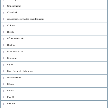
Christianisme
Clin d'oeil
conférences, spectacles, manifestations
Culture
Débats
Défense de la Vie
Doctrine
Doctrine Sociale
Economie
Eglise
Enseignement - Education
environnement
Ethique
Europe
Famille
Femmes