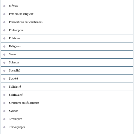
Médias
Patrimoine religieux
Persécutions antichrétiennes
Philosophie
Politique
Religions
Santé
Sciences
Sexualité
Société
Solidarité
Spiritualité
Structures ecclésiastiques
Synode
Techniques
Témoignages