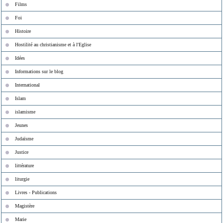
Films
Foi
Histoire
Hostilité au christianisme et à l'Eglise
Idées
Informations sur le blog
International
Islam
islamisme
Jeunes
Judaïsme
Justice
littérature
liturgie
Livres - Publications
Magistère
Marie