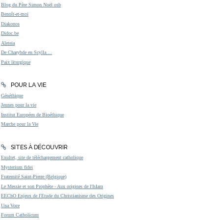
Blog du Père Simon Noël osb
Benoît-et-moi
Diakonos
Didoc.be
Aleteia
De Charybde en Scylla ...
Paix liturgique
POUR LA VIE
Généthique
Jeunes pour la vie
Institut Européen de Bioéthique
Marche pour la Vie
SITES À DÉCOUVRIR
Exultet, site de téléchargement catholique
Mysterium fidei
Fraternité Saint-Pierre (Belgique)
Le Messie et son Prophète - Aux origines de l'Islam
EEChO Enjeux de l'Etude du Christianisme des Origines
Una Voce
Forum Catholicum