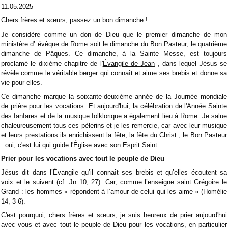
11.05.2025
Chers frères et sœurs, passez un bon dimanche !
Je considère comme un don de Dieu que le premier dimanche de mon
ministère d’
évêque
de Rome soit le dimanche du Bon Pasteur, le quatrième
dimanche de Pâques. Ce dimanche, à la Sainte Messe, est toujours
proclamé le dixième chapitre de l'
Évangile de Jean
, dans lequel Jésus se
révèle comme le véritable berger qui connaît et aime ses brebis et donne sa
vie pour elles.
Ce dimanche marque la soixante-deuxième année de la Journée mondiale
de prière pour les vocations. Et aujourd'hui, la célébration de l'Année Sainte
des fanfares et de la musique folklorique a également lieu à Rome. Je salue
chaleureusement tous ces pèlerins et je les remercie, car avec leur musique
et leurs prestations ils enrichissent la fête, la fête
du Christ
, le Bon Pasteur
: oui, c'est lui qui guide l'Église avec son Esprit Saint.
Prier pour les vocations avec tout le peuple de Dieu
Jésus dit dans l’Évangile qu’il connaît ses brebis et qu’elles écoutent sa
voix et le suivent (cf. Jn 10, 27). Car, comme l’enseigne saint Grégoire le
Grand : les hommes « répondent à l’amour de celui qui les aime » (Homélie
14, 3-6).
C'est pourquoi, chers frères et sœurs, je suis heureux de prier aujourd'hui
avec vous et avec tout le peuple de Dieu pour les vocations, en particulier