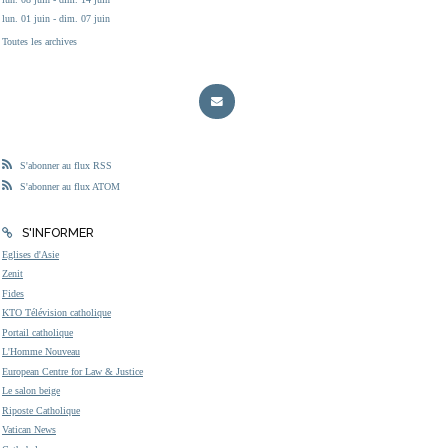
lun. 01 juin - dim. 07 juin
Toutes les archives
S'abonner au flux RSS
S'abonner au flux ATOM
S'INFORMER
Eglises d'Asie
Zenit
Fides
KTO Télévision catholique
Portail catholique
L'Homme Nouveau
European Centre for Law & Justice
Le salon beige
Riposte Catholique
Vatican News