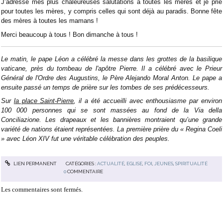
J’adresse mes plus chaleureuses salutations à toutes les mères et je prie
pour toutes les mères, y compris celles qui sont déjà au paradis. Bonne fête
des mères à toutes les mamans !
Merci beaucoup à tous ! Bon dimanche à tous !
Le matin, le pape Léon a célébré la messe dans les grottes de la basilique
vaticane, près du tombeau de l'apôtre Pierre. Il a célébré avec le Prieur
Général de l'Ordre des Augustins, le Père Alejando Moral Anton. Le pape a
ensuite passé un temps de prière sur les tombes de ses prédécesseurs.
Sur
la place Saint-Pierre
, il a été accueilli avec enthousiasme par environ
100 000 personnes qui se sont massées au fond de la Via della
Conciliazione. Les drapeaux et les bannières montraient qu’une grande
variété de nations étaient représentées. La première prière du « Regina Coeli
» avec Léon XIV fut une véritable célébration des peuples.
LIEN PERMANENT
CATÉGORIES :
ACTUALITÉ
,
EGLISE
,
FOI
,
JEUNES
,
SPIRITUALITÉ
0
COMMENTAIRE
Les commentaires sont fermés.