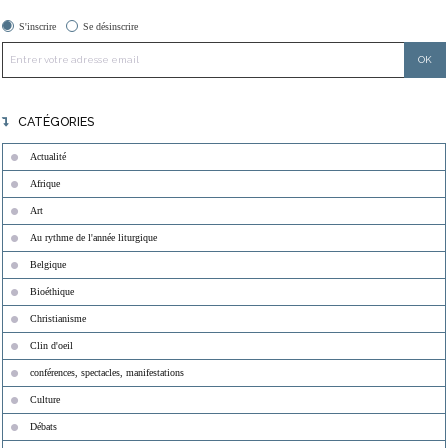
S'inscrire
Se désinscrire
CATÉGORIES
Actualité
Afrique
Art
Au rythme de l'année liturgique
Belgique
Bioéthique
Christianisme
Clin d'oeil
conférences, spectacles, manifestations
Culture
Débats