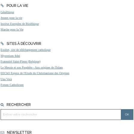
POUR LA VIE
Généthique
Jeunes pour la vie
Institut Européen de Bioéthique
Marche pour la Vie
SITES À DÉCOUVRIR
Exultet, site de téléchargement catholique
Mysterium fidei
Fraternité Saint-Pierre (Belgique)
Le Messie et son Prophète - Aux origines de l'Islam
EEChO Enjeux de l'Etude du Christianisme des Origines
Una Voce
Forum Catholicum
RECHERCHER
NEWSLETTER