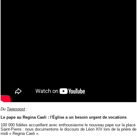
Du
Tagespost
:
Le pape au Regina Caeli : l'Église a un besoin urgent de vocations
100 000 fidèles accueillent avec enthousiasme le nouveau pape sur la place
Saint-Pierre : nous documentons le discours de Léon XIV lors de la prière de
midi « Regina Caeli ».