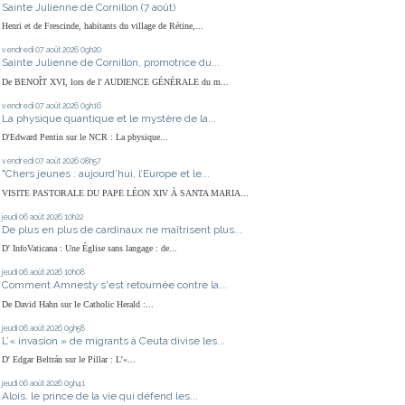
Sainte Julienne de Cornillon (7 août)
Henri et de Frescinde, habitants du village de Rétine,...
vendredi 07
août 2026
09h20
Sainte Julienne de Cornillon, promotrice du...
De BENOÎT XVI, lors de l' AUDIENCE GÉNÉRALE du m...
vendredi 07
août 2026
09h16
La physique quantique et le mystère de la...
D'Edward Pentin sur le NCR : La physique...
vendredi 07
août 2026
08h57
"Chers jeunes : aujourd’hui, l’Europe et le...
VISITE PASTORALE DU PAPE LÉON XIV À SANTA MARIA...
jeudi 06
août 2026
10h22
De plus en plus de cardinaux ne maîtrisent plus...
D' InfoVaticana : Une Église sans langage : de...
jeudi 06
août 2026
10h08
Comment Amnesty s'est retournée contre la...
De David Hahn sur le Catholic Herald :...
jeudi 06
août 2026
09h58
L’« invasion » de migrants à Ceuta divise les...
D' Edgar Beltrán sur le Pillar : L’«...
jeudi 06
août 2026
09h41
Alois, le prince de la vie qui défend les...