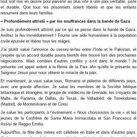
tout soit mis en œuvre pour parvenir au plus vite à une paix véritable, juste
et durable. Que tous les prisonniers soient libérés et que les enfants
retournent dans leurs familles.
« Profondément attristé » par les souffrances dans la bande de Gaza
Je suis profondément attristé par ce qui se passe dans la bande de Gaza.
Arrêtez le feu immédiatement ! Fournir une aide humanitaire à la population
civile épuisée et libérer tous les otages.
J’ai plutôt salué l’annonce du cessez-le-feu entre l’Inde et le Pakistan, et
j’espère qu’un accord durable pourra bientôt être trouvé lors des prochaines
négociations. Mais combien d’autres conflits y a-t-il dans le monde ! Je
présente cet appel ardent à la Reine de la Paix afin qu'elle le présente au
Seigneur Jésus pour nous obtenir le miracle de la paix.
Et maintenant, je vous salue tous, Romains et pèlerins de différents pays,
avec une grande affection. Je salue les membres de la Société biblique
britannique et étrangère, le groupe de médecins de Grenade, les croyants de
Malte, de Panama, de Dallas, du Texas, de Valladolid, de Torrelodones
(Madrid), de Montesilvano et de Cinisi.
Je salue les participants à l’événement « Nous choisissons la vie » et les
jeunes de la Confrérie de Santa Maria Immacolata et San Francesco di
Assisi de Reggio Emilia.
Aujourd'hui, la fête des mères est célébrée en Italie et dans d'autres pays.