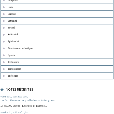
Religions
Santé
Sciences
Sexualité
Société
Solidarité
Spiritualité
Structures ecclésiastiques
Synode
Techniques
Témoignages
Théologie
NOTES RÉCENTES
vendredi 07
août 2026
09h37
La facilité avec laquelle les stéréotypes...
De OIDAC Europe : Les suites de l'horrible...
vendredi 07
août 2026
09h22