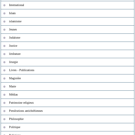
International
Islam
islamisme
Jeunes
Judaïsme
Justice
littérature
liturgie
Livres - Publications
Magistère
Marie
Médias
Patrimoine religieux
Persécutions antichrétiennes
Philosophie
Politique