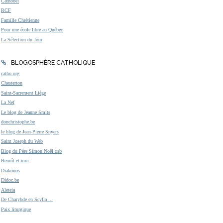
Cathobel
RCF
Famille Chrétienne
Pour une école libre au Québec
La Sélection du Jour
BLOGOSPHÈRE CATHOLIQUE
catho.org
Chesterton
Saint-Sacrement Liège
La Nef
Le blog de Jeanne Smits
donchristophe.be
le blog de Jean-Pierre Snyers
Saint Joseph du Web
Blog du Père Simon Noël osb
Benoît-et-moi
Diakonos
Didoc.be
Aleteia
De Charybde en Scylla ...
Paix liturgique