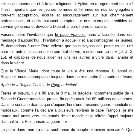
celles au sacerdoce et à la vie religieuse. L’Église en a urgemment besoin !
Il est important que les jeunes hommes et femmes de nos congrégations
trouvent acceptation, écoute et encouragement sur leur cheminement
professionnel, et qu’ils puissent compter sur des exemples crédibles de
service généreux et dévoué à Dieu et à leurs frères et sœurs.
Faisons nôtre l’invitation que
le pape François
nous a laissée dans son
message d’aujourd’hui : l’invitation à accueillir et à accompagner les jeunes.
Et demandons à notre Père céleste que nous soyons des pasteurs les uns
pour les autres, chacun selon son état de vie, « selon son cœur » (cf. Jr 3,
15), et capables de nous aider les uns les autres à vivre dans l’amour et
dans la vérité.
Que la Vierge Marie, dont toute la vie a été une réponse à l’appel du
Seigneur, nous accompagne toujours dans notre marche à la suite de Jésus.
Après le « Regina Caeli », le
Pape
a déclaré :
Frères et sœurs, il y a 80 ans, le 8 mai, la tragédie incommensurable de la
Seconde Guerre mondiale prenait fin après avoir fait 60 millions de victimes.
Dans le scénario dramatique d'aujourd'hui d'une troisième guerre mondiale en
morceaux, comme l'a déclaré à plusieurs reprises le pape François, je me
tourne moi aussi vers les grands de ce monde et je réitère l'appel toujours
d'actualité : « Plus jamais la guerre ! »
Je porte dans mon cœur la souffrance du peuple ukrainien bien-aimé. Que