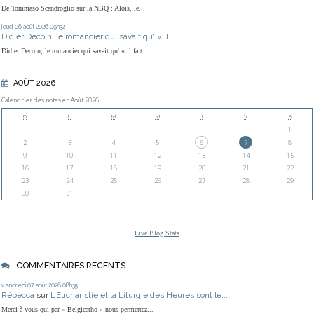
De Tommaso Scandroglio sur la NBQ : Alois, le...
jeudi 06
août 2026
09h32
Didier Decoin, le romancier qui savait qu' « il...
Didier Decoin, le romancier qui savait qu' « il fait...
AOÛT 2026
Calendrier des notes en Août 2026
D
L
M
M
J
V
S
1
2
3
4
5
6
7
8
9
10
11
12
13
14
15
16
17
18
19
20
21
22
23
24
25
26
27
28
29
30
31
Live Blog Stats
COMMENTAIRES RÉCENTS
vendredi 07
août 2026
08h35
Rébécca
sur
L’Eucharistie et la Liturgie des Heures sont le...
Merci à vous qui par « Belgicatho » nous permettez...