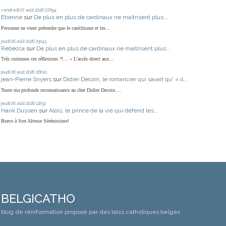
vendredi 07
août 2026
07h54
Etienne
sur
De plus en plus de cardinaux ne maîtrisent plus...
Personne ne vient prétendre que le catéchisme et les...
jeudi 06
août 2026
23h43
Rébécca
sur
De plus en plus de cardinaux ne maîtrisent plus...
Très curieuses ces réflexions ?!… « L'accès direct aux...
jeudi 06
août 2026
16h10
jean-Pierre Snyers
sur
Didier Decoin, le romancier qui savait qu' « il...
Toute ma profonde reconnaissance au cher Didier Decoin....
jeudi 06
août 2026
12h32
Hank Dussen
sur
Alois, le prince de la vie qui défend les...
Bravo à Son Altesse Sérénissime!
BELGICATHO
blog de réinformation proposé par des laïcs catholiques belges