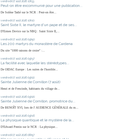
vendredi 07
août 2026
10h33
Peut-on être excommunié pour une publication...
De Solène Tadié sur le NCR : Peut-on être...
vendredi 07
août 2026
10h10
Saint Sixte II, le martyre d'un pape et de ses...
D'Ermes Dovico sur la NBQ : Saint Sixte II,...
vendredi 07
août 2026
09h50
Les 200 martyrs du monastère de Cardena
Du site "1000 raisons de croire" :...
vendredi 07
août 2026
09h37
La facilité avec laquelle les stéréotypes...
De OIDAC Europe : Les suites de l'horrible...
vendredi 07
août 2026
09h22
Sainte Julienne de Cornillon (7 août)
Henri et de Frescinde, habitants du village de...
vendredi 07
août 2026
09h20
Sainte Julienne de Cornillon, promotrice du...
De BENOÎT XVI, lors de l' AUDIENCE GÉNÉRALE du m...
vendredi 07
août 2026
09h16
La physique quantique et le mystère de la...
D'Edward Pentin sur le NCR : La physique...
vendredi 07
août 2026
08h57