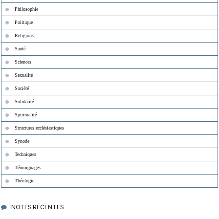
Philosophie
Politique
Religions
Santé
Sciences
Sexualité
Société
Solidarité
Spiritualité
Structures ecclésiastiques
Synode
Techniques
Témoignages
Théologie
NOTES RÉCENTES