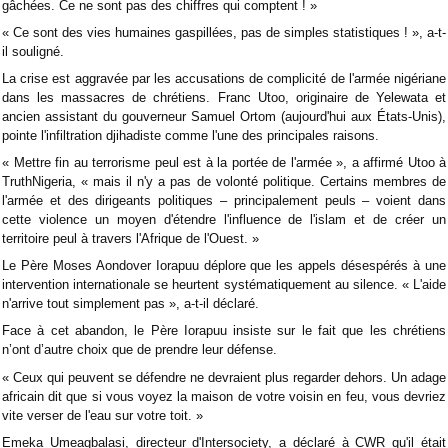
gâchées. Ce ne sont pas des chiffres qui comptent ! »
« Ce sont des vies humaines gaspillées, pas de simples statistiques ! », a-t-
il souligné.
La crise est aggravée par les accusations de complicité de l'armée nigériane
dans les massacres de chrétiens. Franc Utoo, originaire de Yelewata et
ancien assistant du gouverneur Samuel Ortom (aujourd'hui aux États-Unis),
pointe l'infiltration djihadiste comme l'une des principales raisons.
« Mettre fin au terrorisme peul est à la portée de l'armée », a affirmé Utoo à
TruthNigeria, « mais il n'y a pas de volonté politique. Certains membres de
l'armée et des dirigeants politiques – principalement peuls – voient dans
cette violence un moyen d'étendre l'influence de l'islam et de créer un
territoire peul à travers l'Afrique de l'Ouest. »
Le Père Moses Aondover Iorapuu déplore que les appels désespérés à une
intervention internationale se heurtent systématiquement au silence. « L'aide
n'arrive tout simplement pas », a-t-il déclaré.
Face à cet abandon, le Père Iorapuu insiste sur le fait que les chrétiens
n’ont d’autre choix que de prendre leur défense.
« Ceux qui peuvent se défendre ne devraient plus regarder dehors. Un adage
africain dit que si vous voyez la maison de votre voisin en feu, vous devriez
vite verser de l'eau sur votre toit. »
Emeka Umeagbalasi, directeur d'Intersociety, a déclaré à CWR qu'il était