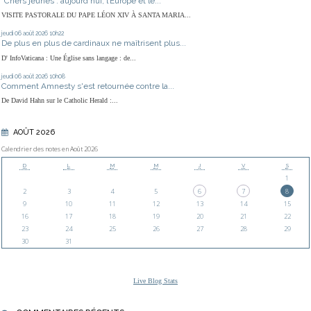
"Chers jeunes : aujourd’hui, l’Europe et le...
VISITE PASTORALE DU PAPE LÉON XIV À SANTA MARIA...
jeudi 06
août 2026
10h22
De plus en plus de cardinaux ne maîtrisent plus...
D' InfoVaticana : Une Église sans langage : de...
jeudi 06
août 2026
10h08
Comment Amnesty s'est retournée contre la...
De David Hahn sur le Catholic Herald :...
AOÛT 2026
Calendrier des notes en Août 2026
D
L
M
M
J
V
S
1
2
3
4
5
6
7
8
9
10
11
12
13
14
15
16
17
18
19
20
21
22
23
24
25
26
27
28
29
30
31
Live Blog Stats