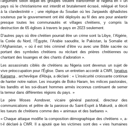
l'argument selon lequel les groupes veulent transformer le Nigéria en « un
pays où le christianisme est interdit et brutalement écrasé, relégué et forcé
à la clandestinité » ; une réplique du Soudan où les Janjawids djihadistes
soutenus par le gouvernement ont été déployés au fil des ans pour anéantir
presque toutes les communautés et villages chrétiens, y compris la
destruction de 65 églises à travers le pays en 2023 seulement.
D’autres pays où être chrétien pourrait être un crime sont la Libye, l’Algérie,
la Corée du Nord, l’Égypte, l’Arabie saoudite, le Pakistan, la Somalie et
l’Afghanistan, « où il est très criminel d’être vu avec une Bible sacrée ou
portant des symboles chrétiens ou récitant des prières chrétiennes ou
chantant des louanges et des chants d’adoration ».
Les assassinats ciblés de chrétiens au Nigeria sont devenus un sujet de
vive préoccupation pour l'Église. Dans un entretien accordé à CWR,
Ignatius
Kaigama
, archevêque d'Abuja, a déclaré : « L'insécurité croissante continue
de hanter notre nation. Les insurgés de Boko Haram, les milices pastorales,
les bandits et les soi-disant hommes armés inconnus continuent de semer
la terreur dans différentes régions du pays. »
Le père Moses Aondover, vicaire général pastoral, directeur des
communications et prêtre de la paroisse du Saint-Esprit à Makurdi, a décrit
les tueurs de chrétiens comme des « animaux et des barbares ».
« Chaque attaque modifie la composition démographique des chrétiens », a-
t-il déclaré à CWR. Il a ajouté que les victimes sont des « vies humaines