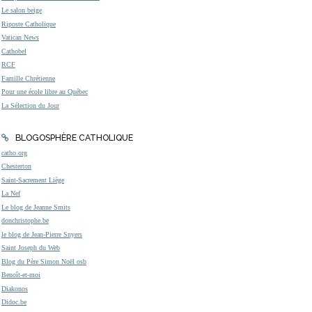
Le salon beige
Riposte Catholique
Vatican News
Cathobel
RCF
Famille Chrétienne
Pour une école libre au Québec
La Sélection du Jour
BLOGOSPHÈRE CATHOLIQUE
catho.org
Chesterton
Saint-Sacrement Liège
La Nef
Le blog de Jeanne Smits
donchristophe.be
le blog de Jean-Pierre Snyers
Saint Joseph du Web
Blog du Père Simon Noël osb
Benoît-et-moi
Diakonos
Didoc.be