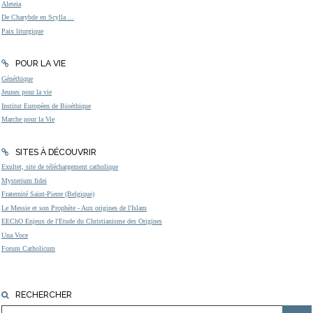
Aleteia
De Charybde en Scylla ...
Paix liturgique
POUR LA VIE
Généthique
Jeunes pour la vie
Institut Européen de Bioéthique
Marche pour la Vie
SITES À DÉCOUVRIR
Exultet, site de téléchargement catholique
Mysterium fidei
Fraternité Saint-Pierre (Belgique)
Le Messie et son Prophète - Aux origines de l'Islam
EEChO Enjeux de l'Etude du Christianisme des Origines
Una Voce
Forum Catholicum
RECHERCHER