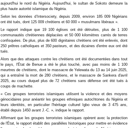
aujourd'hui le nord du Nigéria. Aujourd'hui, le sultan de Sokoto demeure la
plus haute autorité islamique du Nigéria.
Selon les données d’Intersociety, depuis 2009, environ 185 009 Nigérians
ont été tués, dont 125 009 chrétiens et 60 000 « musulmans libéraux ».
Le rapport indique que 19 100 églises ont été détruites, plus de 1 100
communautés chrétiennes déplacées et 50 000 kilomètres carrés de terres
confisquées. De plus, plus de 600 dignitaires chrétiens ont été enlevés, dont
250 prêtres catholiques et 350 pasteurs, et des dizaines d'entre eux ont été
tués.
Alors que des attaques contre les chrétiens ont été documentées dans tout
le pays, l'État de Benue a été le plus touché, avec pas moins de 1 100
meurtres de chrétiens, dont le massacre de Yelewata du 13 au 14 juin 2025,
qui a entraîné la mort de 280 chrétiens, et le massacre de Sankera d'avril
2025, au cours duquel plus de 72 chrétiens sans défense ont été tués à
coups de machette.
« Ces groupes terroristes islamiques utilisent la violence et des moyens
génocidaires pour anéantir les groupes ethniques autochtones du Nigéria et
leurs identités, en particulier l'héritage culturel Igbo vieux de 3 475 ans,
établi depuis 1450 avant J.-C. », indique le rapport.
Affirmant que les groupes terroristes islamiques opèrent avec la protection
de l'État, le rapport établit des parallèles historiques pour mettre en évidence