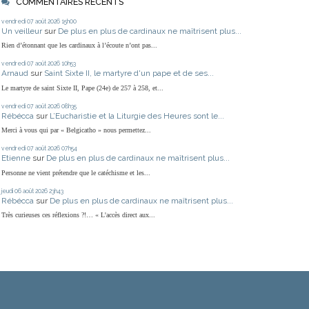
COMMENTAIRES RÉCENTS
vendredi 07
août 2026
15h00
Un veilleur
sur
De plus en plus de cardinaux ne maîtrisent plus...
Rien d’étonnant que les cardinaux à l’écoute n’ont pas...
vendredi 07
août 2026
10h53
Arnaud
sur
Saint Sixte II, le martyre d'un pape et de ses...
Le martyre de saint Sixte II, Pape (24e) de 257 à 258, et...
vendredi 07
août 2026
08h35
Rébécca
sur
L’Eucharistie et la Liturgie des Heures sont le...
Merci à vous qui par « Belgicatho » nous permettez...
vendredi 07
août 2026
07h54
Etienne
sur
De plus en plus de cardinaux ne maîtrisent plus...
Personne ne vient prétendre que le catéchisme et les...
jeudi 06
août 2026
23h43
Rébécca
sur
De plus en plus de cardinaux ne maîtrisent plus...
Très curieuses ces réflexions ?!… « L'accès direct aux...