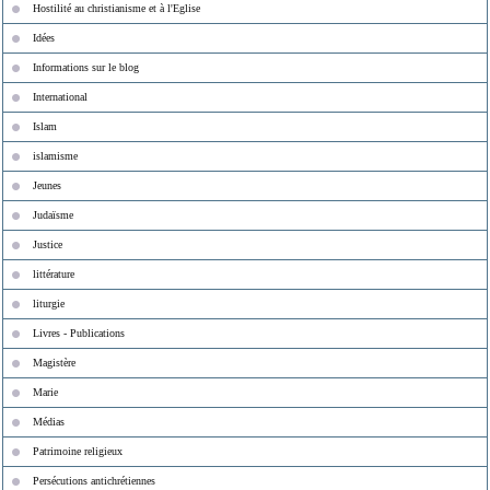
Hostilité au christianisme et à l'Eglise
Idées
Informations sur le blog
International
Islam
islamisme
Jeunes
Judaïsme
Justice
littérature
liturgie
Livres - Publications
Magistère
Marie
Médias
Patrimoine religieux
Persécutions antichrétiennes