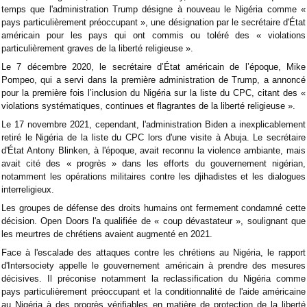
temps que l'administration Trump désigne à nouveau le Nigéria comme «
pays particulièrement préoccupant », une désignation par le secrétaire d'État
américain pour les pays qui ont commis ou toléré des « violations
particulièrement graves de la liberté religieuse ».
Le 7 décembre 2020, le secrétaire d’État américain de l’époque, Mike
Pompeo, qui a servi dans la première administration de Trump, a annoncé
pour la première fois l’inclusion du Nigéria sur la liste du CPC, citant des «
violations systématiques, continues et flagrantes de la liberté religieuse ».
Le 17 novembre 2021, cependant, l'administration Biden a inexplicablement
retiré le Nigéria de la liste du CPC lors d'une visite à Abuja. Le secrétaire
d'État Antony Blinken, à l'époque, avait reconnu la violence ambiante, mais
avait cité des « progrès » dans les efforts du gouvernement nigérian,
notamment les opérations militaires contre les djihadistes et les dialogues
interreligieux.
Les groupes de défense des droits humains ont fermement condamné cette
décision. Open Doors l'a qualifiée de « coup dévastateur », soulignant que
les meurtres de chrétiens avaient augmenté en 2021.
Face à l'escalade des attaques contre les chrétiens au Nigéria, le rapport
d'Intersociety appelle le gouvernement américain à prendre des mesures
décisives. Il préconise notamment la reclassification du Nigéria comme
pays particulièrement préoccupant et la conditionnalité de l'aide américaine
au Nigéria à des progrès vérifiables en matière de protection de la liberté