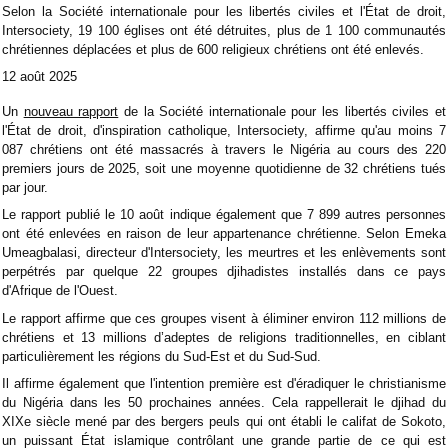
Selon la Société internationale pour les libertés civiles et l'État de droit,
Intersociety, 19 100 églises ont été détruites, plus de 1 100 communautés
chrétiennes déplacées et plus de 600 religieux chrétiens ont été enlevés.
12 août 2025
Un
nouveau rapport
de la Société internationale pour les libertés civiles et
l'État de droit, d'inspiration catholique, Intersociety, affirme qu'au moins 7
087 chrétiens ont été massacrés à travers le Nigéria au cours des 220
premiers jours de 2025, soit une moyenne quotidienne de 32 chrétiens tués
par jour.
Le rapport publié le 10 août indique également que 7 899 autres personnes
ont été enlevées en raison de leur appartenance chrétienne. Selon Emeka
Umeagbalasi, directeur d'Intersociety, les meurtres et les enlèvements sont
perpétrés par quelque 22 groupes djihadistes installés dans ce pays
d'Afrique de l'Ouest.
Le rapport affirme que ces groupes visent à éliminer environ 112 millions de
chrétiens et 13 millions d’adeptes de religions traditionnelles, en ciblant
particulièrement les régions du Sud-Est et du Sud-Sud.
Il affirme également que l'intention première est d'éradiquer le christianisme
du Nigéria dans les 50 prochaines années. Cela rappellerait le djihad du
XIXe siècle mené par des bergers peuls qui ont établi le califat de Sokoto,
un puissant État islamique contrôlant une grande partie de ce qui est