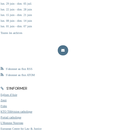
lun. 29 juin - dim. 05 juil.
lun. 22 juin - dim. 28 juin
lun. 15 juin - dim. 21 juin
lun. 08 juin - dim. 14 juin
lun. 01 juin - dim. 07 juin
Toutes les archives
S'abonner au flux RSS
S'abonner au flux ATOM
S'INFORMER
Eglises d'Asie
Zenit
Fides
KTO Télévision catholique
Portail catholique
L'Homme Nouveau
European Centre for Law & Justice