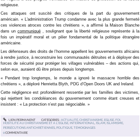
religieuse.
Ces attaques ont suscité des critiques de la part du gouvernement
américain. « L'administration Trump condamne avec la plus grande fermeté
ces violences atroces contre les chrétiens », a affirmé la Maison Blanche
dans un
communiqué
, soulignant que la liberté religieuse représente à la
fois un impératif moral et un pilier fondamental de la politique étrangère
américaine.
Les défenseurs des droits de l’homme appellent les gouvernements africains
à rendre justice, à reconstruire les communautés détruites et à déployer des
forces de sécurité pour protéger les villages vulnérables – des actions qui,
selon eux, auraient dû être prises depuis longtemps.
« Pendant trop longtemps, le monde a ignoré le massacre horrible des
chrétiens », a déploré Henrietta Blyth, PDG d’Open Doors UK and Ireland.
Cette négligence est profondément ressentie par les familles des victimes,
qui rejettent les condoléances du gouvernement comme étant creuses et
insistent : « La protection n’est pas négociable. »
LIEN PERMANENT
CATÉGORIES :
ACTUALITÉ
,
CHRISTIANISME
,
EGLISE
,
FOI
,
HOSTILITÉ AU CHRISTIANISME ET À L'EGLISE
,
INTERNATIONAL
,
ISLAM
,
ISLAMISME
,
PERSÉCUTIONS ANTICHRÉTIENNES
,
POLITIQUE
,
TÉMOIGNAGES
0
COMMENTAIRE