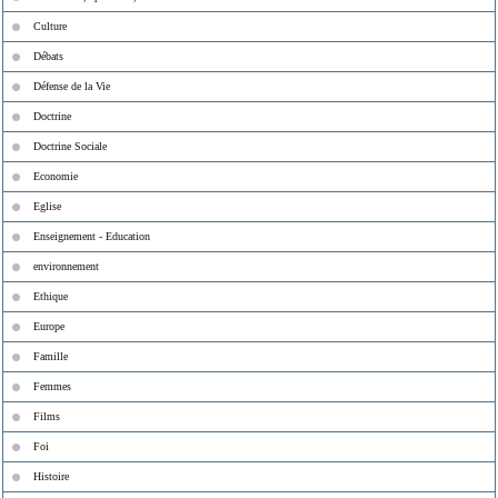
Culture
Débats
Défense de la Vie
Doctrine
Doctrine Sociale
Economie
Eglise
Enseignement - Education
environnement
Ethique
Europe
Famille
Femmes
Films
Foi
Histoire