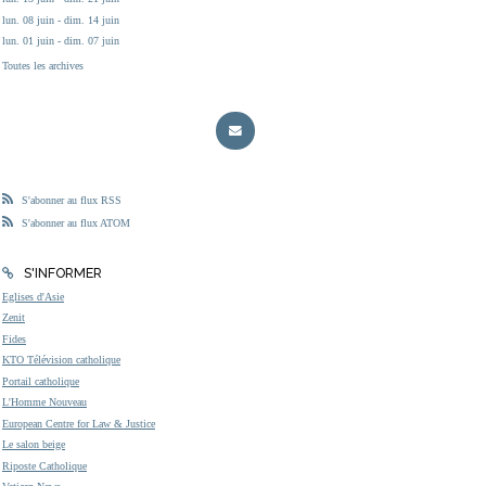
lun. 08 juin - dim. 14 juin
lun. 01 juin - dim. 07 juin
Toutes les archives
S'abonner au flux RSS
S'abonner au flux ATOM
S'INFORMER
Eglises d'Asie
Zenit
Fides
KTO Télévision catholique
Portail catholique
L'Homme Nouveau
European Centre for Law & Justice
Le salon beige
Riposte Catholique