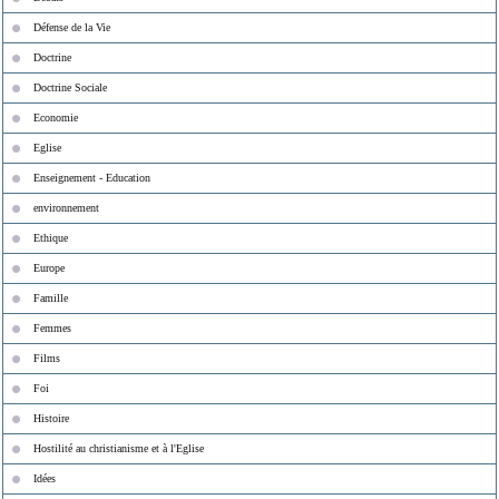
Défense de la Vie
Doctrine
Doctrine Sociale
Economie
Eglise
Enseignement - Education
environnement
Ethique
Europe
Famille
Femmes
Films
Foi
Histoire
Hostilité au christianisme et à l'Eglise
Idées