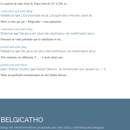
Le martyre de saint Sixte II, Pape (24e) de 257 à 258, et...
vendredi 07
août 2026
08h35
Rébécca
sur
L’Eucharistie et la Liturgie des Heures sont le...
Merci à vous qui par « Belgicatho » nous permettez...
vendredi 07
août 2026
07h54
Etienne
sur
De plus en plus de cardinaux ne maîtrisent plus...
Personne ne vient prétendre que le catéchisme et les...
jeudi 06
août 2026
23h43
Rébécca
sur
De plus en plus de cardinaux ne maîtrisent plus...
Très curieuses ces réflexions ?!… « L'accès direct aux...
jeudi 06
août 2026
16h10
jean-Pierre Snyers
sur
Didier Decoin, le romancier qui savait qu' « il...
Toute ma profonde reconnaissance au cher Didier Decoin....
BELGICATHO
blog de réinformation proposé par des laïcs catholiques belges