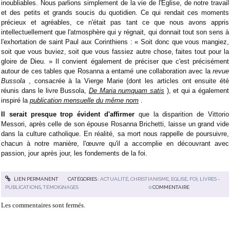
inoubliables. Nous parlions simplement de la vie de l'Église, de notre travail
et des petits et grands soucis du quotidien. Ce qui rendait ces moments
précieux et agréables, ce n'était pas tant ce que nous avons appris
intellectuellement que l'atmosphère qui y régnait, qui donnait tout son sens à
l'exhortation de saint Paul aux Corinthiens : « Soit donc que vous mangiez,
soit que vous buviez, soit que vous fassiez autre chose, faites tout pour la
gloire de Dieu. » Il convient également de préciser que c'est précisément
autour de ces tables que Rosanna a entamé une collaboration avec la
revue
Bussola
, consacrée à la Vierge Marie (dont les articles ont ensuite été
réunis dans le livre Bussola,
De Maria numquam satis
), et qui a également
inspiré la
publication mensuelle du même nom
.
Il serait presque trop évident d'affirmer
que la disparition de Vittorio
Messori, après celle de son épouse Rosanna Brichetti, laisse un grand vide
dans la culture catholique. En réalité, sa mort nous rappelle de poursuivre,
chacun à notre manière, l'œuvre qu'il a accomplie en découvrant avec
passion, jour après jour, les fondements de la foi.
LIEN PERMANENT
CATÉGORIES :
ACTUALITÉ
,
CHRISTIANISME
,
EGLISE
,
FOI
,
LIVRES -
PUBLICATIONS
,
TÉMOIGNAGES
0
COMMENTAIRE
Les commentaires sont fermés.