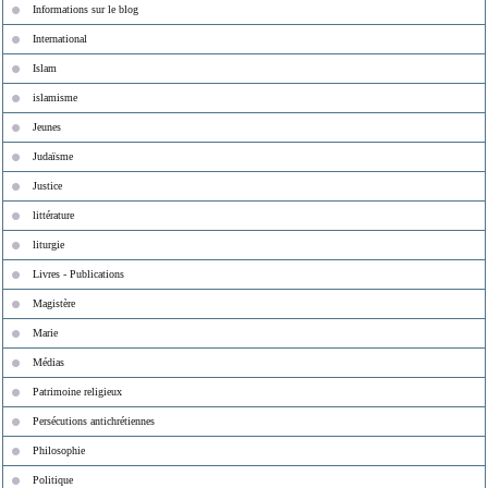
Informations sur le blog
International
Islam
islamisme
Jeunes
Judaïsme
Justice
littérature
liturgie
Livres - Publications
Magistère
Marie
Médias
Patrimoine religieux
Persécutions antichrétiennes
Philosophie
Politique