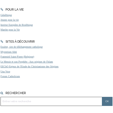
POUR LA VIE
Généthique
Jeunes pour la vie
Institut Européen de Bioéthique
Marche pour la Vie
SITES À DÉCOUVRIR
Exultet, site de téléchargement catholique
Mysterium fidei
Fraternité Saint-Pierre (Belgique)
Le Messie et son Prophète - Aux origines de l'Islam
EEChO Enjeux de l'Etude du Christianisme des Origines
Una Voce
Forum Catholicum
RECHERCHER