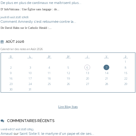
De plus en plus de cardinaux ne maîtrisent plus...
D' InfoVaticana : Une Église sans langage : de...
jeudi 06
août 2026
10h08
Comment Amnesty s'est retournée contre la...
De David Hahn sur le Catholic Herald :...
AOÛT 2026
Calendrier des notes en Août 2026
D
L
M
M
J
V
S
1
2
3
4
5
6
7
8
9
10
11
12
13
14
15
16
17
18
19
20
21
22
23
24
25
26
27
28
29
30
31
Live Blog Stats
COMMENTAIRES RÉCENTS
vendredi 07
août 2026
10h53
Arnaud
sur
Saint Sixte II, le martyre d'un pape et de ses...