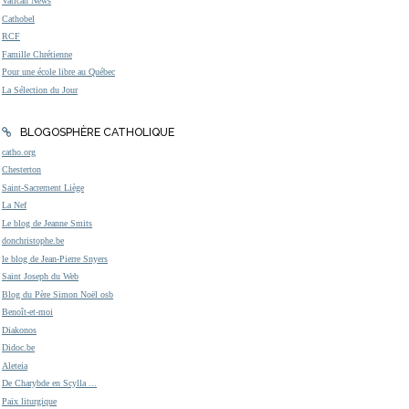
Vatican News
Cathobel
RCF
Famille Chrétienne
Pour une école libre au Québec
La Sélection du Jour
BLOGOSPHÈRE CATHOLIQUE
catho.org
Chesterton
Saint-Sacrement Liège
La Nef
Le blog de Jeanne Smits
donchristophe.be
le blog de Jean-Pierre Snyers
Saint Joseph du Web
Blog du Père Simon Noël osb
Benoît-et-moi
Diakonos
Didoc.be
Aleteia
De Charybde en Scylla ...
Paix liturgique