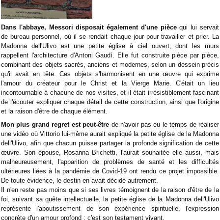
Dans l'abbaye, Messori disposait également d'une pièce
qui lui servait
de bureau personnel, où il se rendait chaque jour pour travailler et prier. La
Madonna dell'Ulivo est une petite église à ciel ouvert, dont les murs
rappellent l'architecture d'Antoni Gaudí. Elle fut construite pièce par pièce,
combinant des objets sacrés, anciens et modernes, selon un dessein précis
qu'il avait en tête. Ces objets s'harmonisent en une œuvre qui exprime
l'amour du créateur pour le Christ et la Vierge Marie. C'était un lieu
incontournable à chacune de nos visites, et il était irrésistiblement fascinant
de l'écouter expliquer chaque détail de cette construction, ainsi que l'origine
et la raison d'être de chaque élément.
Mon plus grand regret est peut-être
de n'avoir pas eu le temps de réaliser
une vidéo où Vittorio lui-même aurait expliqué la petite église de la Madonna
dell'Ulivo, afin que chacun puisse partager la profonde signification de cette
œuvre. Son épouse, Rosanna Brichetti, l'aurait souhaitée elle aussi, mais
malheureusement, l'apparition de problèmes de santé et les difficultés
ultérieures liées à la pandémie de Covid-19 ont rendu ce projet impossible.
De toute évidence, le destin en avait décidé autrement.
Il n'en reste pas moins que si ses livres témoignent de la raison d'être de la
foi, suivant sa quête intellectuelle, la petite église de la Madonna dell'Ulivo
représente l'aboutissement de son expérience spirituelle, l'expression
concrète d'un amour profond : c'est son testament vivant.