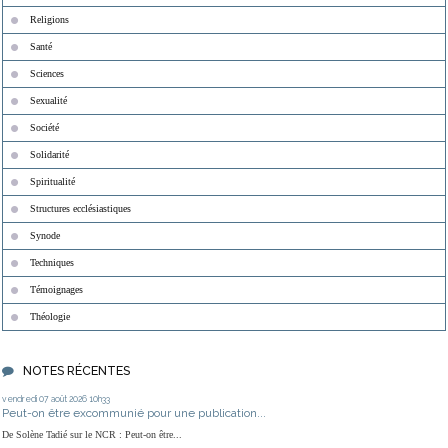
Religions
Santé
Sciences
Sexualité
Société
Solidarité
Spiritualité
Structures ecclésiastiques
Synode
Techniques
Témoignages
Théologie
NOTES RÉCENTES
vendredi 07
août 2026
10h33
Peut-on être excommunié pour une publication...
De Solène Tadié sur le NCR : Peut-on être...