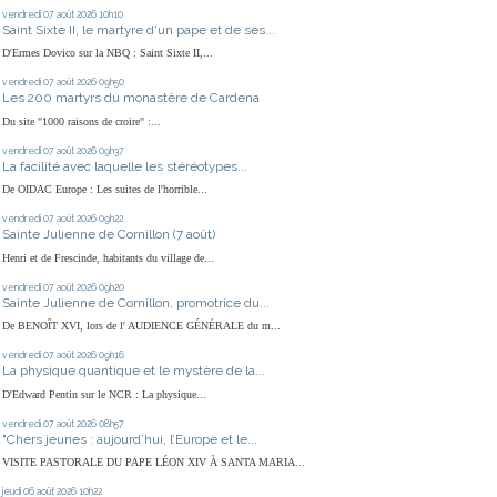
vendredi 07
août 2026
10h10
Saint Sixte II, le martyre d'un pape et de ses...
D'Ermes Dovico sur la NBQ : Saint Sixte II,...
vendredi 07
août 2026
09h50
Les 200 martyrs du monastère de Cardena
Du site "1000 raisons de croire" :...
vendredi 07
août 2026
09h37
La facilité avec laquelle les stéréotypes...
De OIDAC Europe : Les suites de l'horrible...
vendredi 07
août 2026
09h22
Sainte Julienne de Cornillon (7 août)
Henri et de Frescinde, habitants du village de...
vendredi 07
août 2026
09h20
Sainte Julienne de Cornillon, promotrice du...
De BENOÎT XVI, lors de l' AUDIENCE GÉNÉRALE du m...
vendredi 07
août 2026
09h16
La physique quantique et le mystère de la...
D'Edward Pentin sur le NCR : La physique...
vendredi 07
août 2026
08h57
"Chers jeunes : aujourd’hui, l’Europe et le...
VISITE PASTORALE DU PAPE LÉON XIV À SANTA MARIA...
jeudi 06
août 2026
10h22