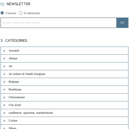
NEWSLETTER
S'inscrire
Se désinscrire
CATÉGORIES
Actualité
Afrique
Art
Au rythme de l'année liturgique
Belgique
Bioéthique
Christianisme
Clin d'oeil
conférences, spectacles, manifestations
Culture
Débats