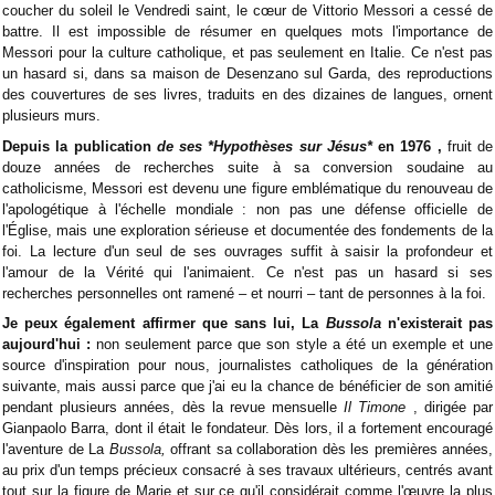
coucher du soleil le Vendredi saint, le cœur de Vittorio Messori a cessé de
battre. Il est impossible de résumer en quelques mots l'importance de
Messori pour la culture catholique, et pas seulement en Italie. Ce n'est pas
un hasard si, dans sa maison de Desenzano sul Garda, des reproductions
des couvertures de ses livres, traduits en des dizaines de langues, ornent
plusieurs murs.
Depuis la publication
de ses *Hypothèses sur Jésus*
en 1976 ,
fruit de
douze années de recherches suite à sa conversion soudaine au
catholicisme, Messori est devenu une figure emblématique du renouveau de
l'apologétique à l'échelle mondiale : non pas une défense officielle de
l'Église, mais une exploration sérieuse et documentée des fondements de la
foi. La lecture d'un seul de ses ouvrages suffit à saisir la profondeur et
l'amour de la Vérité qui l'animaient. Ce n'est pas un hasard si ses
recherches personnelles ont ramené – et nourri – tant de personnes à la foi.
Je peux également affirmer que sans lui, La
Bussola
n'existerait pas
aujourd'hui :
non seulement parce que son style a été un exemple et une
source d'inspiration pour nous, journalistes catholiques de la génération
suivante, mais aussi parce que j'ai eu la chance de bénéficier de son amitié
pendant plusieurs années, dès la revue mensuelle
Il Timone
, dirigée par
Gianpaolo Barra, dont il était le fondateur. Dès lors, il a fortement encouragé
l'aventure de La
Bussola,
offrant sa collaboration dès les premières années,
au prix d'un temps précieux consacré à ses travaux ultérieurs, centrés avant
tout sur la figure de Marie et sur ce qu'il considérait comme l'œuvre la plus