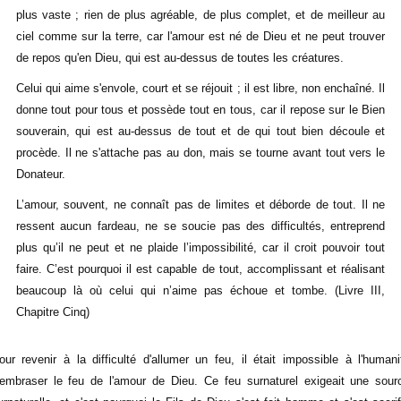
plus vaste ; rien de plus agréable, de plus complet, et de meilleur au
ciel comme sur la terre, car l'amour est né de Dieu et ne peut trouver
de repos qu'en Dieu, qui est au-dessus de toutes les créatures.
Celui qui aime s'envole, court et se réjouit ; il est libre, non enchaîné. Il
donne tout pour tous et possède tout en tous, car il repose sur le Bien
souverain, qui est au-dessus de tout et de qui tout bien découle et
procède. Il ne s'attache pas au don, mais se tourne avant tout vers le
Donateur.
L’amour, souvent, ne connaît pas de limites et déborde de tout. Il ne
ressent aucun fardeau, ne se soucie pas des difficultés, entreprend
plus qu’il ne peut et ne plaide l’impossibilité, car il croit pouvoir tout
faire. C’est pourquoi il est capable de tout, accomplissant et réalisant
beaucoup là où celui qui n’aime pas échoue et tombe. (Livre III,
Chapitre Cinq)
our revenir à la difficulté d'allumer un feu, il était impossible à l'humani
'embraser le feu de l'amour de Dieu. Ce feu surnaturel exigeait une sour