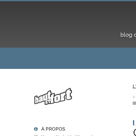
blog 
L
m
À PROPOS