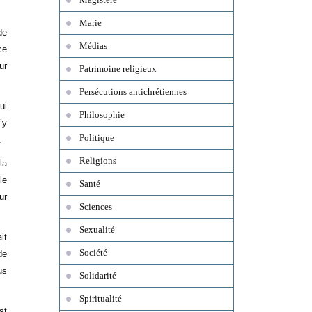
Marie
de
Médias
ce
ur
Patrimoine religieux
Persécutions antichrétiennes
ui
Philosophie
’y
Politique
.
Religions
la
le
Santé
ur
Sciences
Sexualité
it
Société
de
us
Solidarité
Spiritualité
st