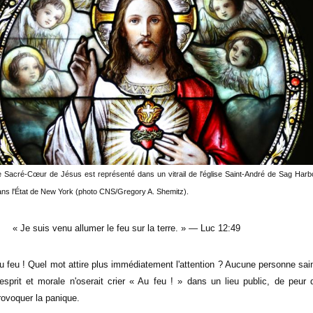
 Sacré-Cœur de Jésus est représenté dans un vitrail de l'église Saint-André de Sag Harb
ns l'État de New York (photo CNS/Gregory A. Shemitz).
« Je suis venu allumer le feu sur la terre. » — Luc 12:49
u feu ! Quel mot attire plus immédiatement l'attention ? Aucune personne sai
'esprit et morale n'oserait crier « Au feu ! » dans un lieu public, de peur 
rovoquer la panique.