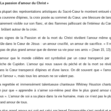
 La passion d'amour du Christ »
a plupart des représentations artistiques du Sacré-Cœur le montrent entouré 
a couronne d'épines, la croix posée au sommet du Cœur, une blessure de lan
lairement visible sur son flanc, et des flammes jaillissant de l'intérieur du Cœ
t brûlant autour de la croix.
es signes de la Passion et de la mort du Christ révèlent l’amour même q
rûle dans le Cœur de Jésus : un amour crucifié, un amour de sacrifice. « Il n
 pas de plus grand amour que de donner sa vie pour ses amis » (Jean 15, 13)
'amour que le monde célèbre est symbolisé par un cœur transpercé par 
lèche de Cupidon. L'amour qui nous sauve du péché et de la mort se révè
ans le Cœur transpercé d'épines et d'une lance. On dit souvent que « l'amo
st l'amour », mais tous les amours ne se valent pas.
a regrettée et immensément talentueuse chanteuse Whitney Houston chanta
n jour que « apprendre à s’aimer soi-même peut être le plus grand amour 
ous ». L’amour de soi a sa place dans la vie humaine, mais ce n’est pas le pl
rand amour de tous.
e plus grand amour qui soit est celui par lequel l'impensable s'est produit et e