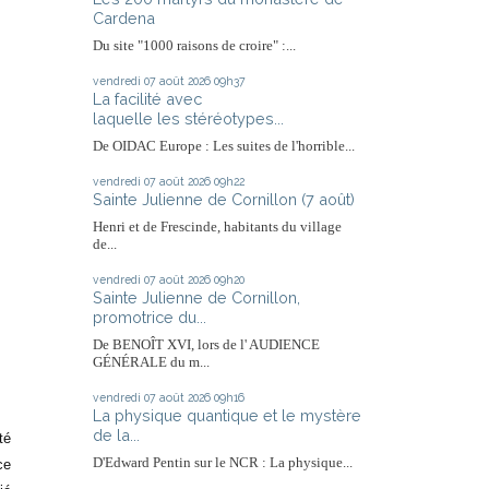
Cardena
Du site "1000 raisons de croire" :...
vendredi 07
août 2026
09h37
La facilité avec
laquelle les stéréotypes...
De OIDAC Europe : Les suites de l'horrible...
vendredi 07
août 2026
09h22
Sainte Julienne de Cornillon (7 août)
Henri et de Frescinde, habitants du village
de...
vendredi 07
août 2026
09h20
Sainte Julienne de Cornillon,
promotrice du...
De BENOÎT XVI, lors de l' AUDIENCE
GÉNÉRALE du m...
vendredi 07
août 2026
09h16
La physique quantique et le mystère
de la...
té
D'Edward Pentin sur le NCR : La physique...
ce