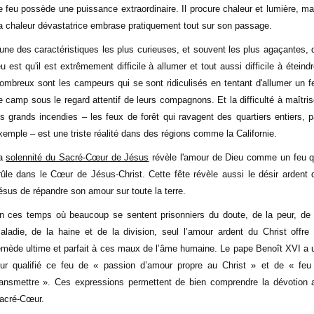
e feu possède une puissance extraordinaire. Il procure chaleur et lumière, ma
a chaleur dévastatrice embrase pratiquement tout sur son passage.
'une des caractéristiques les plus curieuses, et souvent les plus agaçantes, 
eu est qu'il est extrêmement difficile à allumer et tout aussi difficile à éteindr
ombreux sont les campeurs qui se sont ridiculisés en tentant d'allumer un f
e camp sous le regard attentif de leurs compagnons. Et la difficulté à maîtris
es grands incendies – les feux de forêt qui ravagent des quartiers entiers, p
xemple – est une triste réalité dans des régions comme la Californie.
a
solennité du Sacré-Cœur de Jésus
révèle l'amour de Dieu comme un feu q
rûle dans le Cœur de Jésus-Christ. Cette fête révèle aussi le désir ardent 
ésus de répandre son amour sur toute la terre.
n ces temps où beaucoup se sentent prisonniers du doute, de la peur, de 
aladie, de la haine et de la division, seul l’amour ardent du Christ offre 
emède ultime et parfait à ces maux de l’âme humaine. Le pape Benoît XVI a 
our qualifié ce feu de « passion d’amour propre au Christ » et de « feu
ransmettre ». Ces expressions permettent de bien comprendre la dévotion 
acré-Cœur.