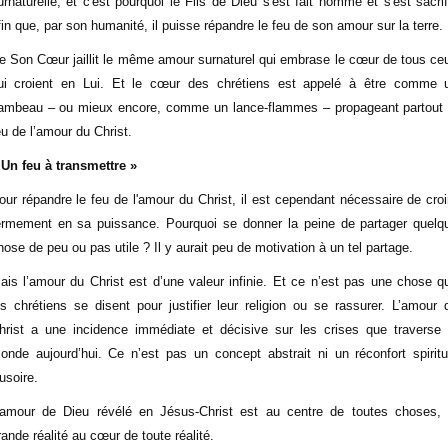
urnaturelle, et c'est pourquoi le Fils de Dieu s'est fait homme et s'est sacrif
fin que, par son humanité, il puisse répandre le feu de son amour sur la terre.
e Son Cœur jaillit le même amour surnaturel qui embrase le cœur de tous ce
ui croient en Lui. Et le cœur des chrétiens est appelé à être comme 
lambeau – ou mieux encore, comme un lance-flammes – propageant partout 
eu de l’amour du Christ.
 Un feu à transmettre »
our répandre le feu de l'amour du Christ, il est cependant nécessaire de croi
ermement en sa puissance. Pourquoi se donner la peine de partager quelq
hose de peu ou pas utile ? Il y aurait peu de motivation à un tel partage.
ais l’amour du Christ est d’une valeur infinie. Et ce n’est pas une chose q
es chrétiens se disent pour justifier leur religion ou se rassurer. L’amour 
hrist a une incidence immédiate et décisive sur les crises que traverse 
onde aujourd’hui. Ce n’est pas un concept abstrait ni un réconfort spiritu
lusoire.
’amour de Dieu révélé en Jésus-Christ est au centre de toutes choses, 
rande réalité au cœur de toute réalité.