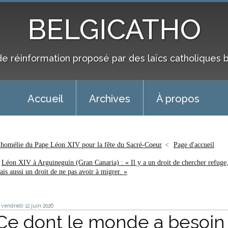
BELGICATHO
de réinformation proposé par des laïcs catholiques 
Accueil
Archives
À propos
'homélie du Pape Léon XIV pour la fête du Sacré-Coeur
Page d'accueil
Léon XIV à Arguineguín (Gran Canaria) : « Il y a un droit de chercher refuge
ais aussi un droit de ne pas avoir à migrer. »
vendredi 12
juin 2026
Ce dont le monde a besoin