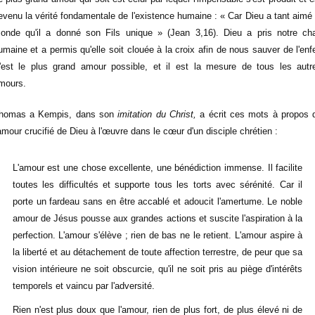
evenu la vérité fondamentale de l'existence humaine : « Car Dieu a tant aimé 
onde qu'il a donné son Fils unique » (Jean 3,16). Dieu a pris notre cha
umaine et a permis qu'elle soit clouée à la croix afin de nous sauver de l'enfe
'est le plus grand amour possible, et il est la mesure de tous les autr
mours.
homas a Kempis, dans son
imitation du Christ,
a écrit ces mots à propos 
'amour crucifié de Dieu à l'œuvre dans le cœur d'un disciple chrétien :
L'amour est une chose excellente, une bénédiction immense. Il facilite
toutes les difficultés et supporte tous les torts avec sérénité. Car il
porte un fardeau sans en être accablé et adoucit l'amertume. Le noble
amour de Jésus pousse aux grandes actions et suscite l'aspiration à la
perfection. L'amour s'élève ; rien de bas ne le retient. L'amour aspire à
la liberté et au détachement de toute affection terrestre, de peur que sa
vision intérieure ne soit obscurcie, qu'il ne soit pris au piège d'intérêts
temporels et vaincu par l'adversité.
Rien n'est plus doux que l'amour, rien de plus fort, de plus élevé ni de