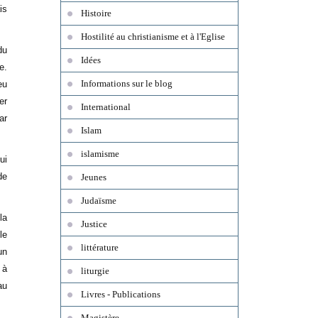
is
Histoire
Hostilité au christianisme et à l'Eglise
du
Idées
e.
Informations sur le blog
eu
er
International
ar
Islam
islamisme
ui
de
Jeunes
Judaïsme
la
Justice
le
littérature
un
 à
liturgie
au
Livres - Publications
Magistère