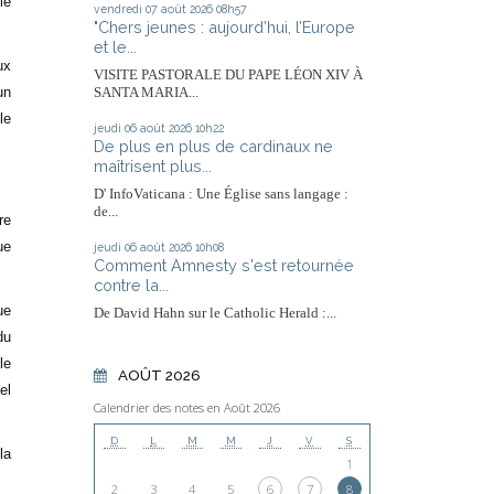
ié
vendredi 07
août 2026
08h57
"Chers jeunes : aujourd’hui, l’Europe
et le...
ux
VISITE PASTORALE DU PAPE LÉON XIV À
un
SANTA MARIA...
le
jeudi 06
août 2026
10h22
De plus en plus de cardinaux ne
maîtrisent plus...
D' InfoVaticana : Une Église sans langage :
de...
re
ue
jeudi 06
août 2026
10h08
Comment Amnesty s'est retournée
contre la...
ue
De David Hahn sur le Catholic Herald :...
du
le
AOÛT 2026
el
Calendrier des notes en Août 2026
D
L
M
M
J
V
S
la
1
2
3
4
5
6
7
8