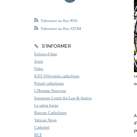
S'abonner au flux RSS
S'abonner au flux ATOM
S'INFORMER
Eglises d'Asie
Zenit
Fides
KTO Télévision catholique
Le
Portail catholique
da
L'Homme Nouveau
European Centre for Law & Justice
Le salon beige
Riposte Catholique
A
Vatican News
d
Cathobel
p
RCF