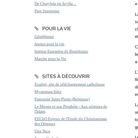
De Charybde en Scylla ...
«
Paix liturgique
L
s
POUR LA VIE
c
e
Généthique
Jeunes pour la vie
C
Institut Européen de Bioéthique
b
Marche pour la Vie
a
L
SITES À DÉCOUVRIR
f
Exultet, site de téléchargement catholique
d
Mysterium fidei
e
Fraternité Saint-Pierre (Belgique)
L
Le Messie et son Prophète - Aux origines de
l'Islam
u
EEChO Enjeux de l'Etude du Christianisme
t
des Origines
g
Una Voce
L