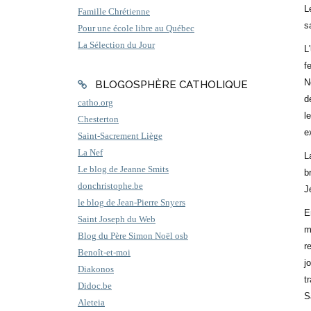
L
Famille Chrétienne
s
Pour une école libre au Québec
La Sélection du Jour
L
f
N
BLOGOSPHÈRE CATHOLIQUE
d
catho.org
l
Chesterton
e
Saint-Sacrement Liège
La Nef
L
Le blog de Jeanne Smits
b
donchristophe.be
J
le blog de Jean-Pierre Snyers
E
Saint Joseph du Web
m
Blog du Père Simon Noël osb
r
Benoît-et-moi
j
Diakonos
t
Didoc.be
S
Aleteia