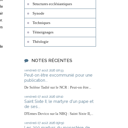
Structures ecclésiastiques
le
ir
Synode
r.
Techniques
es
Témoignages
Théologie
de
NOTES RÉCENTES
vendredi 07
août 2026
10h33
Peut-on être excommunié pour une
publication...
De Solène Tadié sur le NCR : Peut-on être...
vendredi 07
août 2026
10h10
Saint Sixte II, le martyre d'un pape et
de ses...
D'Ermes Dovico sur la NBQ : Saint Sixte II,...
vendredi 07
août 2026
09h50
Les 200 martyrs du monastère de