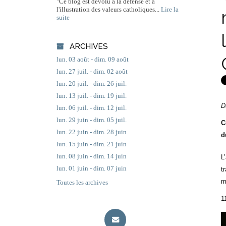
"Ce blog est dévolu à la défense et à
l'illustration des valeurs catholiques...
Lire la
suite
ARCHIVES
lun. 03 août - dim. 09 août
lun. 27 juil. - dim. 02 août
lun. 20 juil. - dim. 26 juil.
lun. 13 juil. - dim. 19 juil.
D
lun. 06 juil. - dim. 12 juil.
lun. 29 juin - dim. 05 juil.
C
lun. 22 juin - dim. 28 juin
d
lun. 15 juin - dim. 21 juin
lun. 08 juin - dim. 14 juin
L
lun. 01 juin - dim. 07 juin
t
m
Toutes les archives
1