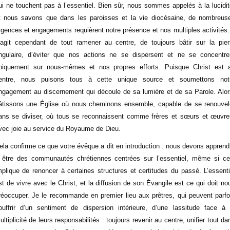
ui ne touchent pas à l’essentiel. Bien sûr, nous sommes appelés à la lucidit
t nous savons que dans les paroisses et la vie diocésaine, de nombreus
rgences et engagements requièrent notre présence et nos multiples activités. 
’agit cependant de tout ramener au centre, de toujours bâtir sur la pier
ngulaire, d’éviter que nos actions ne se dispersent et ne se concentre
niquement sur nous-mêmes et nos propres efforts. Puisque Christ est 
entre, nous puisons tous à cette unique source et soumettons not
ngagement au discernement qui découle de sa lumière et de sa Parole. Alor
âtissons une Église où nous cheminons ensemble, capable de se renouvel
ans se diviser, où tous se reconnaissent comme frères et sœurs et œuvre
vec joie au service du Royaume de Dieu.
ela confirme ce que votre évêque a dit en introduction : nous devons apprend
 être des communautés chrétiennes centrées sur l’essentiel, même si ce
mplique de renoncer à certaines structures et certitudes du passé. L’essenti
st de vivre avec le Christ, et la diffusion de son Évangile est ce qui doit no
réoccuper. Je le recommande en premier lieu aux prêtres, qui peuvent parfo
ouffrir d’un sentiment de dispersion intérieure, d’une lassitude face à 
ultiplicité de leurs responsabilités : toujours revenir au centre, unifier tout da