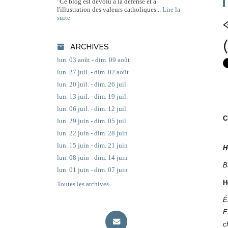
"Ce blog est dévolu à la défense et à
l'illustration des valeurs catholiques...
Lire la
suite
ARCHIVES
lun. 03 août - dim. 09 août
lun. 27 juil. - dim. 02 août
lun. 20 juil. - dim. 26 juil.
lun. 13 juil. - dim. 19 juil.
lun. 06 juil. - dim. 12 juil.
C
lun. 29 juin - dim. 05 juil.
lun. 22 juin - dim. 28 juin
lun. 15 juin - dim. 21 juin
H
lun. 08 juin - dim. 14 juin
B
lun. 01 juin - dim. 07 juin
H
Toutes les archives
É
E
c