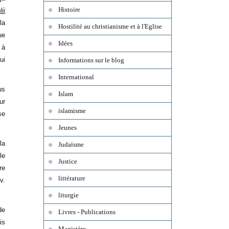
Histoire
ii
la
Hostilité au christianisme et à l'Eglise
ue
Idées
 à
ui
Informations sur le blog
International
us
Islam
ur
islamisme
se
Jeunes
la
Judaïsme
le
Justice
re
littérature
v.
liturgie
de
Livres - Publications
is
Magistère