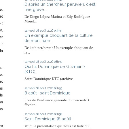
D'après un chercheur péruvien, c'est
une grave...
e.
et
De Diego López Marina et Edy Rodríguez
Morel...
 :
r,
samedi 08
août 2026
09h33
Un exemple choquant de la culture
er
de mort : une...
 :
De kath.net/news : Un exemple choquant de
la
la...
samedi 08
août 2026
08h59
Qui fut Dominique de Guzmán ?
s-
(KTO)
e.
Saint Dominique KTO (archive...
ux
ns
samedi 08
août 2026
08h59
8 août : saint Dominique
ls
Lors de l'audience générale du mercredi 3
on
février...
os
samedi 08
août 2026
08h58
Saint Dominique (8 août)
re
Voici la présentation qui nous est faite du...