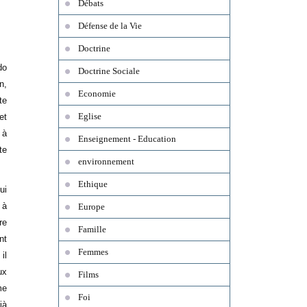
Débats
Défense de la Vie
Doctrine
do
Doctrine Sociale
n,
Economie
te
Eglise
et
 à
Enseignement - Education
te
environnement
Ethique
ui
 à
Europe
re
Famille
nt
Femmes
il
ux
Films
me
Foi
jà