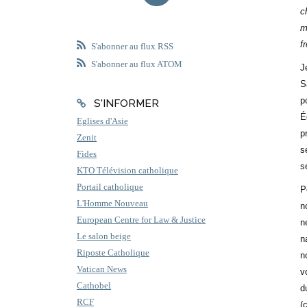
c
m
f
S'abonner au flux RSS
S'abonner au flux ATOM
J
S
p
S'INFORMER
É
Eglises d'Asie
p
Zenit
s
Fides
s
KTO Télévision catholique
Portail catholique
P
L'Homme Nouveau
n
European Centre for Law & Justice
n
Le salon beige
n
Riposte Catholique
n
Vatican News
v
Cathobel
d
RCF
(