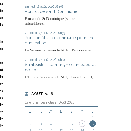
au
samedi 08
août 2026
08h58
de
Portrait de saint Dominique
se
Portrait de St Dominique (source :
missel.free)...
ls
vendredi 07
août 2026
10h33
Peut-on être excommunié pour une
te
publication...
ec
De Solène Tadié sur le NCR : Peut-on être...
 –
vendredi 07
août 2026
10h10
ne
Saint Sixte II, le martyre d'un pape et
de ses...
ui
la
D'Ermes Dovico sur la NBQ : Saint Sixte II,...
ne
es
AOÛT 2026
us
Calendrier des notes en Août 2026
le
D
L
M
M
J
V
S
re
1
le
2
3
4
5
6
7
8
Je
9
10
11
12
13
14
15