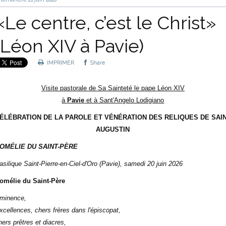
«Le centre, c’est le Christ»
(Léon XIV à Pavie)
IMPRIMER
Share
Visite pastorale de Sa Sainteté le pape Léon XIV
à
Pavie
et à Sant'Angelo Lodigiano
ÉLÉBRATION DE LA PAROLE ET VÉNÉRATION DES RELIQUES DE SAI
AUGUSTIN
OMÉLIE DU SAINT-PÈRE
asilique Saint-Pierre-en-Ciel-d'Oro (Pavie)
, samedi 20 juin 2026
omélie du Saint-Père
minence,
xcellences, chers frères dans l'épiscopat,
hers prêtres et diacres,