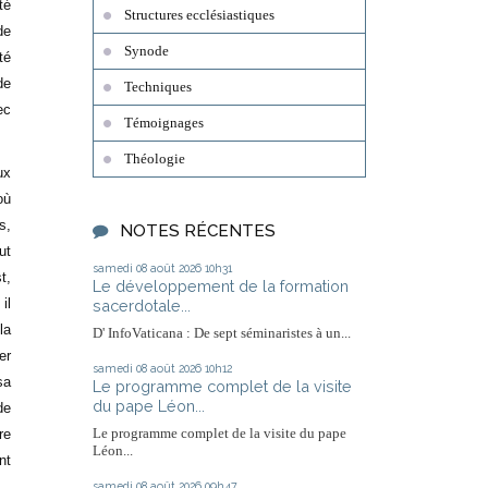
té
Structures ecclésiastiques
de
Synode
té
de
Techniques
ec
Témoignages
Théologie
ux
où
s,
NOTES RÉCENTES
ut
samedi 08
août 2026
10h31
t,
Le développement de la formation
il
sacerdotale...
la
D' InfoVaticana : De sept séminaristes à un...
er
samedi 08
août 2026
10h12
sa
Le programme complet de la visite
du pape Léon...
de
Le programme complet de la visite du pape
re
Léon...
nt
samedi 08
août 2026
09h47