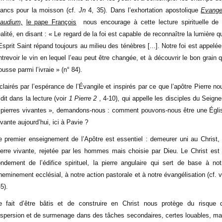
lancs pour la moisson (cf.
Jn
4, 35). Dans l’exhortation apostolique
Evangel
audium,
le pape François
nous encourage à cette lecture spirituelle de 
éalité, en disant : « Le regard de la foi est capable de reconnaître la lumière q
’Esprit Saint répand toujours au milieu des ténèbres [...]. Notre foi est appelée
ntrevoir le vin en lequel l’eau peut être changée, et à découvrir le bon grain q
ousse parmi l’ivraie » (n° 84).
clairés par l’espérance de l’Évangile et inspirés par ce que l’apôtre Pierre no
 dit dans la lecture (voir
1 Pierre 2
, 4-10), qui appelle les disciples du Seigne
 pierres vivantes », demandons-nous : comment pouvons-nous être une Égli
ivante aujourd’hui, ici à Pavie ?
e premier enseignement de l’Apôtre est essentiel : demeurer uni au Christ, 
ierre vivante, rejetée par les hommes mais choisie par Dieu. Le Christ est 
ondement de l’édifice spirituel, la pierre angulaire qui sert de base à not
heminement ecclésial, à notre action pastorale et à notre évangélisation (cf. v
-5).
e fait d’être bâtis et de construire en Christ nous protège du risque 
ispersion et de surmenage dans des tâches secondaires, certes louables, ma