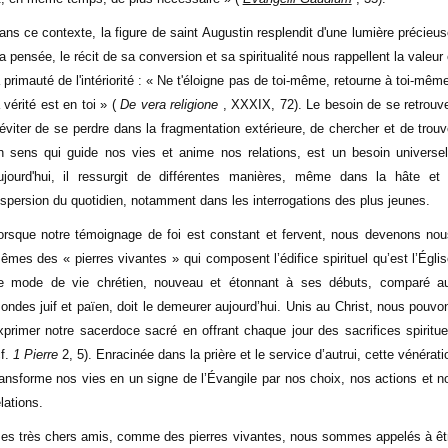
ans ce contexte, la figure de saint Augustin resplendit d'une lumière précieus
a pensée, le récit de sa conversion et sa spiritualité nous rappellent la valeur 
a primauté de l'intériorité : « Ne t'éloigne pas de toi-même, retourne à toi-même
a vérité est en toi » (
De vera religione
, XXXIX, 72). Le besoin de se retrouve
'éviter de se perdre dans la fragmentation extérieure, de chercher et de trouv
n sens qui guide nos vies et anime nos relations, est un besoin universel
ujourd'hui, il ressurgit de différentes manières, même dans la hâte et 
ispersion du quotidien, notamment dans les interrogations des plus jeunes.
orsque notre témoignage de foi est constant et fervent, nous devenons nou
êmes des « pierres vivantes » qui composent l’édifice spirituel qu’est l’Églis
e mode de vie chrétien, nouveau et étonnant à ses débuts, comparé a
ondes juif et païen, doit le demeurer aujourd’hui. Unis au Christ, nous pouvo
xprimer notre sacerdoce sacré en offrant chaque jour des sacrifices spiritue
cf.
1 Pierre
2, 5). Enracinée dans la prière et le service d’autrui, cette vénérati
ransforme nos vies en un signe de l’Évangile par nos choix, nos actions et n
elations.
es très chers amis, comme des pierres vivantes, nous sommes appelés à êt