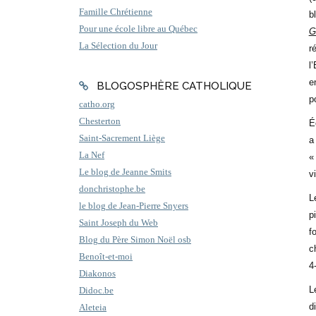
Famille Chrétienne
b
Pour une école libre au Québec
G
La Sélection du Jour
r
l
e
BLOGOSPHÈRE CATHOLIQUE
p
catho.org
Chesterton
É
Saint-Sacrement Liège
a
La Nef
«
Le blog de Jeanne Smits
v
donchristophe.be
L
le blog de Jean-Pierre Snyers
p
Saint Joseph du Web
f
Blog du Père Simon Noël osb
c
Benoît-et-moi
4
Diakonos
L
Didoc.be
d
Aleteia