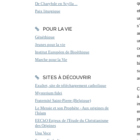
q
De Charybde en Scylla ...
e
Paix liturgique
u
s
POUR LA VIE
a
Généthique
u
Jeunes pour la vie
c
Institut Européen de Bioéthique
e
Marche pour la Vie
b
s
SITES À DÉCOUVRIR
a
Exultet, site de téléchargement catholique
C
Mysterium fidei
à
Fraternité Saint-Pierre (Belgique)
i
Le Messie et son Prophète - Aux origines de
e
l'Islam
p
EEChO Enjeux de l'Etude du Christianisme
des Origines
s
Una Voce
m