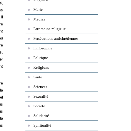
é,
Marie
es
Il
Médias
re
Patrimoine religieux
nt
au
Persécutions antichrétiennes
re
Philosophie
s,
Politique
er
nt
Religions
Santé
re
Sciences
la
Sexualité
el
us
Société
is
Solidarité
la
ns
Spiritualité