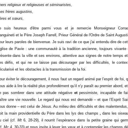
hers religieux et religieuses et séminaristes,
es frères augustins,
rères et sœurs,
e suis heureux d'être parmi vous et je remercie Monseigneur Corra
anguineti et le Père Joseph Farrell, Prieur Général de l'Ordre de Saint Augusti
our leurs paroles de bienvenue. Je suis ravi de ce que j'ai entendu dire de cet
glise de Pavie : une communauté à la tradition ancienne, toujours vivante 
résente dans la ville et ses environs, attentive aux signes de notre temps et
es défis, et qui ne se laisse pas décourager par les difficultés, le contex
écularisé et les obstacles à la transmission de la foi.
our éviter le découragement, il nous faut un regard animé par l’esprit de foi, q
ous aide à lire la réalité plus profondément qu’il n’y paraît au premier abord, et
e pas sombrer dans une attitude négative
et
pessimiste, incapable de fai
aître une vie nouvelle. Le regard qui nous est demandé – et que l’Esprit Sai
ous donne – est celui de Jésus. Au milieu des difficultés et des malentendus, 
oit la main providentielle du Père dans les lys des champs
,
dans les oisea
u ciel (cf.
Mt
6, 28-29), il nourrit l’espérance dans la petite graine qui ger
cf.
Mc
4, 30-33) et nous invite à lever les yeux et à contempler les champs dé