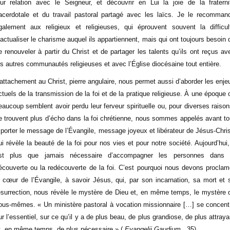
eur relation avec le Seigneur, et découvrir en Lui la joie de la fraterni
acerdotale et du travail pastoral partagé avec les laïcs. Je le recomman
galement aux religieux et religieuses, qui éprouvent souvent la difficul
’actualiser le charisme auquel ils appartiennent, mais qui ont toujours besoin 
e renouveler à partir du Christ et de partager les talents qu’ils ont reçus av
es autres communautés religieuses et avec l’Église diocésaine tout entière.
’attachement au Christ, pierre angulaire, nous permet aussi d’aborder les enje
ctuels de la transmission de la foi et de la pratique religieuse. À une époque 
eaucoup semblent avoir perdu leur ferveur spirituelle ou, pour diverses raison
e trouvent plus d’écho dans la foi chrétienne, nous sommes appelés avant to
 porter le message de l’Évangile, message joyeux et libérateur de Jésus-Chris
ui révèle la beauté de la foi pour nos vies et pour notre société. Aujourd’hui, 
st plus que jamais nécessaire d’accompagner les personnes dans 
écouverte ou la redécouverte de la foi. C’est pourquoi nous devons proclam
e cœur de l’Évangile, à savoir Jésus, qui, par son incarnation, sa mort et 
ésurrection, nous révèle le mystère de Dieu et, en même temps, le mystère 
ous-mêmes. « Un ministère pastoral à vocation missionnaire […] se concent
ur l’essentiel, sur ce qu’il y a de plus beau, de plus grandiose, de plus attraya
t, en même temps, de plus nécessaire » (
Evangelii Gaudium
, 35).