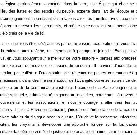
ne Église profondément enracinée dans la terre, une Église qui chemine 
ilieu des luttes et des espoirs du peuple, experte dans l'art de l'écoute et 
'accompagnement, nourrissant des relations avec les familles, avec ceux qui 
réparent à recevoir les sacrements, et même avec ceux qui sont occasionne
u éloignés de la vie de foi.
e sais que vous êtes déjà animés par cette passion pastorale et je vous invi
 la cultiver sans relâche, en cherchant à partager la joie de l’Évangile av
ous, en vous appuyant sur le meilleur de votre histoire – pensez aux oratoires
t en explorant de nouvelles occasions de rencontre. Il convient d’accorder u
ttention particulière à l’organisation des réseaux de petites communautés q
e réunissent dans des maisons autour de l’Évangile, ouvertes au service de 
aroisse ou de la communauté pastorale. L’écoute de la Parole engendre u
italité spirituelle, stimule le témoignage au quotidien, notamment à travers l
ouvements et les associations, et nous encourage à aller vers les pl
émunis. Et, ici à Pavie en particulier, j’insiste sur l’importance de la pastora
niversitaire et du dialogue avec la culture. L’étude et la recherche universitai
ncitent les croyants à développer une approche fondée sur la foi, capab
’éclairer la quête de vérité, de justice et de beauté qui anime l’âme humaine. 