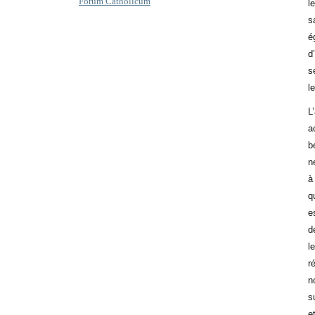
Forum Catholicum
l
s
é
d
s
l
L
a
b
n
à
q
e
d
l
r
n
s
e