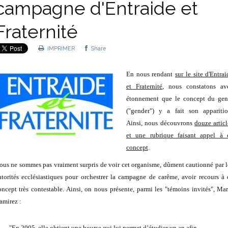
campagne d'Entraide et
Fraternité
IMPRIMER
Share
En nous rendant
sur le site d'Entrai
et Fraternité
, nous constatons av
étonnement que le concept du gen
("gender") y a fait son apparitio
Ainsi, nous découvrons
douze articl
et une rubrique faisant appel à 
concept
.
ous ne sommes pas vraiment surpris de voir cet organisme, dûment cautionné par l
utorités ecclésiastiques pour orchestrer la campagne de carême, avoir recours à 
oncept très contestable. Ainsi, on nous présente, parmi les "témoins invités", Mar
amirez :
"En 2005, elle obtient une bourse qui lui permet d’étudier un an afin