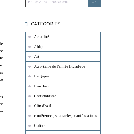
CATÉGORIES
Actualité
de
Afrique
ec
Art
re
n.
Au rythme de l'année liturgique
es
Belgique
ce
Bioéthique
Christianisme
es
ce
Clin d'oeil
ia
conférences, spectacles, manifestations
Culture