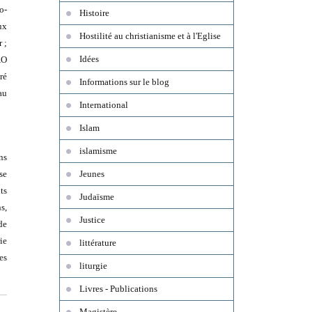
o-
Histoire
ux
Hostilité au christianisme et à l'Eglise
 ;
Idées
AO
ré
Informations sur le blog
au
International
Islam
islamisme
ns
se
Jeunes
ts
Judaïsme
s,
Justice
de
ie
littérature
es
liturgie
Livres - Publications
Magistère