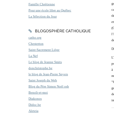
g
Famille Chrétienne
c
Pour une école libre au Québec
t
La Sélection du Jour
e
(
BLOGOSPHÈRE CATHOLIQUE
l
catho.org
d
Chesterton
D
Saint-Sacrement Liège
La Nef
L
Le blog de Jeanne Smits
p
donchristophe.be
à
le blog de Jean-Pierre Snyers
m
Saint Joseph du Web
“
Blog du Père Simon Noël osb
g
Benoît-et-moi
d
Diakonos
i
Didoc.be
Aleteia