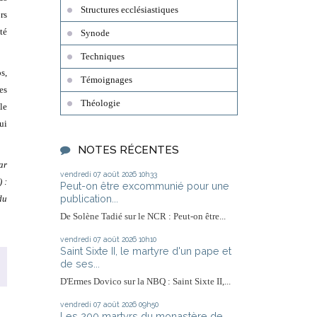
Structures ecclésiastiques
rs
té
Synode
Techniques
s,
Témoignages
es
Théologie
le
ui
NOTES RÉCENTES
ar
vendredi 07
août 2026
10h33
 :
Peut-on être excommunié pour une
publication...
du
De Solène Tadié sur le NCR : Peut-on être...
vendredi 07
août 2026
10h10
Saint Sixte II, le martyre d'un pape et
de ses...
D'Ermes Dovico sur la NBQ : Saint Sixte II,...
vendredi 07
août 2026
09h50
Les 200 martyrs du monastère de