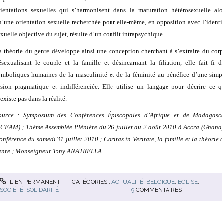
rientations sexuelles qui s’harmonisent dans la maturation hétérosexuelle alo
u’une orientation sexuelle recherchée pour elle-même, en opposition avec l’identi
exuelle objective du sujet, résulte d’un conflit intrapsychique.
a théorie du genre développe ainsi une conception cherchant à s’extraire du corp
ésexualisant le couple et la famille et désincarnant la filiation, elle fait fi d
ymboliques humaines de la masculinité et de la féminité au bénéfice d’une simp
ision pragmatique et indifférenciée. Elle utilise un langage pour décrire ce q
existe pas dans la réalité.
ource : Symposium des Conférences Épiscopales d’Afrique et de Madagasc
SCEAM) ; 15ème Assemblée Plénière du 26 juillet au 2 août 2010 à Accra (Ghana)
onférence du samedi 31 juillet 2010 ; Caritas in Veritate, la famille et la théorie 
enre ; Monseigneur Tony ANATRELLA
LIEN PERMANENT
CATÉGORIES :
ACTUALITÉ
,
BELGIQUE
,
EGLISE
,
SOCIÉTÉ
,
SOLIDARITÉ
9
COMMENTAIRES