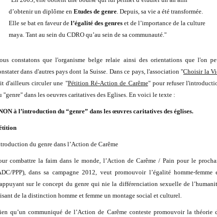
d’obtenir un diplôme en
Etudes de
genre
. Depuis, sa vie a été transformée.
Elle se bat en faveur de
l’égalité des
genres
et de l’importance de la culture
maya. Tant au sein du CDRO qu’au sein de sa communauté."
ous constatons que l'organisme belge relaie ainsi des orientations que l'on pe
onstater dans d'autres pays dont la Suisse. Dans ce pays, l'association "
Choisir la Vi
it d'ailleurs circuler une "
Pétition Ré-Action de Carême
" pour refuser l'introducti
 "genre" dans les oeuvres caritatives des Eglises. En voici le texte :
NON à l’introduction du “genre” dans les œuvres caritatives des églises.
étition
ntroduction du genre dans l’Action de Carême
our combattre la faim dans le monde, l’Action de Carême / Pain pour le procha
ADC/PPP), dans sa campagne 2012, veut promouvoir l’égalité homme-femme 
’appuyant sur le concept du genre qui nie la différenciation sexuelle de l’humanit
aisant de la distinction homme et femme un montage social et culturel.
ien qu’un communiqué de l’Action de Carême conteste promouvoir la théorie 