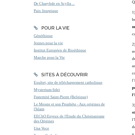
Q
De Charybde en Scylla ...
Paix liturgique
1
h
m
POUR LA VIE
c
Généthique
Jeunes pour la vie
2
Institut Européen de Bioéthique
re
Marche pour la Vie
d
a
c
SITES À DÉCOUVRIR
l
Exultet, site de téléchargement catholique
p
Mysterium fidei
l
Fraternité Saint-Pierre (Belgique)
Le Messie et son Prophète - Aux origines de
3
l'Islam
s
EEChO Enjeux de l'Etude du Christianisme
l
des Origines
da
Una Voce
a