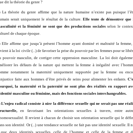
ue dit la théorie du genre ?
) La théorie du genre affirme que la nature humaine n’existe pas puisque l’êt
umain serait uniquement le résultat de la culture.
Elle tente de démontrer que 
asculinité et la féminité ne sont que des productions sociales
selon le contex
ulturel de chaque époque.
) Elle affirme que jusqu’à présent l’homme ayant dominé et maltraité la femme, 
vient à la loi civile (...) de favoriser la prise du pouvoir par les femmes pour se libé
u pouvoir masculin, de corriger cette oppression masculine. La loi doit égaleme
méliorer les défauts de la nature qui mettent la femme à inégalité avec l’homm
omme notamment la maternité uniquement supportée par la femme ou enco
’injustice faite aux hommes d’être privés de seins pour alimenter les enfants.
C’e
ourquoi, la maternité et la paternité ne sont plus des réalités en rapport av
’identité masculine ou féminine, mais des fonctions sociales interchangeables.
)
L’enjeu radical consiste à nier la différence sexuelle qui ne serait pas une réali
tructurelle,
en favorisant les orientations sexuelles à travers, entre autre
’homosexualité. Il revient à chacun de choisir son orientation sexuelle qui le défin
ns son identité. Or (...) une tendance sexuelle ne fait pas une identité sexuelle. Il 
 que deux identités sexuelles, celle de l’homme et celle de la femme et d