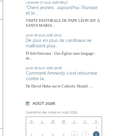
vendredi 07
août 2026
08h57
"Chers jeunes : aujourd’hui, l’Europe
et le...
VISITE PASTORALE DU PAPE LÉON XIV À
SANTA MARIA...
jeudi 06
août 2026
10h22
De plus en plus de cardinaux ne
maîtrisent plus...
D' InfoVaticana : Une Église sans langage :
de...
jeudi 06
août 2026
10h08
Comment Amnesty s'est retournée
contre la...
De David Hahn sur le Catholic Herald :...
AOÛT 2026
Calendrier des notes en Août 2026
D
L
M
M
J
V
S
1
2
3
4
5
6
7
8