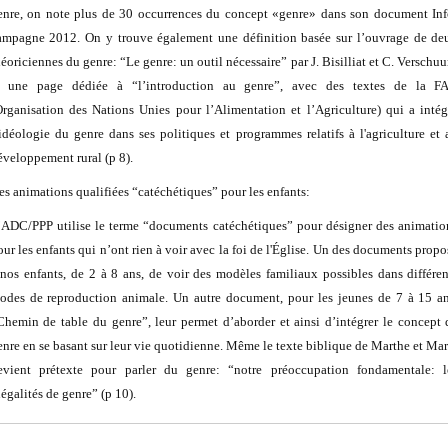
enre, on note plus de 30 occurrences du concept «genre» dans son document Inf
ampagne 2012. On y trouve également une définition basée sur l’ouvrage de de
héoriciennes du genre: “Le genre: un outil nécessaire” par J. Bisilliat et C. Verschuur
t une page dédiée à “l’introduction au genre”, avec des textes de la F
Organisation des Nations Unies pour l’Alimentation et l’Agriculture) qui a intég
’idéologie du genre dans ses politiques et programmes relatifs à l'agriculture et 
éveloppement rural (p 8).
es animations qualifiées “catéchétiques” pour les enfants:
’ADC/PPP utilise le terme “documents catéchétiques” pour désigner des animatio
our les enfants qui n’ont rien à voir avec la foi de l'Église. Un des documents propo
 nos enfants, de 2 à 8 ans, de voir des modèles familiaux possibles dans différen
odes de reproduction animale. Un autre document, pour les jeunes de 7 à 15 an
Chemin de table du genre”, leur permet d’aborder et ainsi d’intégrer le concept 
enre en se basant sur leur vie quotidienne. Même le texte biblique de Marthe et Mar
evient prétexte pour parler du genre: “notre préoccupation fondamentale: l
négalités de genre” (p 10).