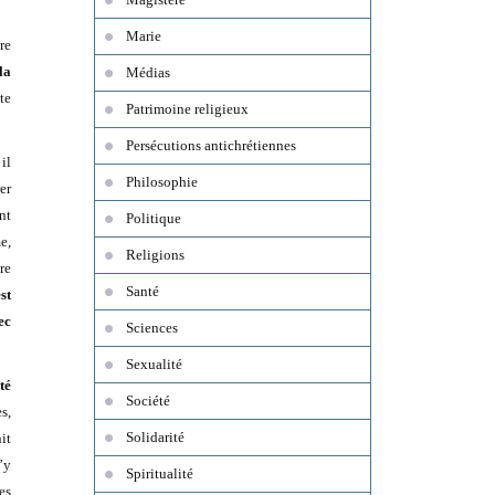
Marie
re
la
Médias
te
Patrimoine religieux
Persécutions antichrétiennes
il
Philosophie
rer
nt
Politique
e,
Religions
re
Santé
st
ec
Sciences
Sexualité
té
Société
s,
Solidarité
it
n’y
Spiritualité
es