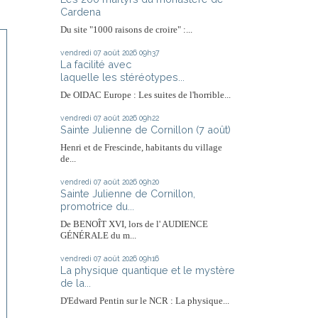
Cardena
Du site "1000 raisons de croire" :...
vendredi 07
août 2026
09h37
La facilité avec
laquelle les stéréotypes...
De OIDAC Europe : Les suites de l'horrible...
vendredi 07
août 2026
09h22
Sainte Julienne de Cornillon (7 août)
Henri et de Frescinde, habitants du village
de...
vendredi 07
août 2026
09h20
Sainte Julienne de Cornillon,
promotrice du...
De BENOÎT XVI, lors de l' AUDIENCE
GÉNÉRALE du m...
vendredi 07
août 2026
09h16
La physique quantique et le mystère
de la...
D'Edward Pentin sur le NCR : La physique...