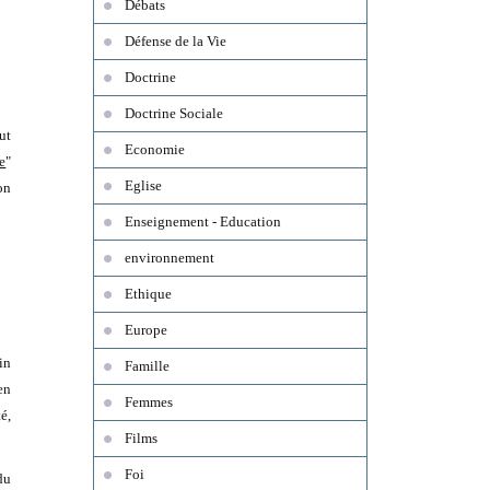
Débats
Défense de la Vie
Doctrine
Doctrine Sociale
ut
Economie
e
"
Eglise
on
Enseignement - Education
environnement
Ethique
Europe
in
Famille
en
Femmes
é,
Films
Foi
du