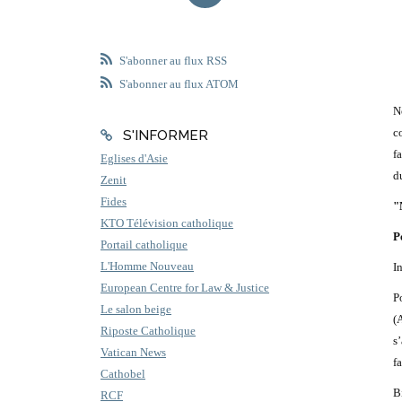
S'abonner au flux RSS
S'abonner au flux ATOM
N
c
S'INFORMER
fa
Eglises d'Asie
du
Zenit
Fides
"
KTO Télévision catholique
P
Portail catholique
L'Homme Nouveau
I
European Centre for Law & Justice
P
Le salon beige
(
Riposte Catholique
s
Vatican News
f
Cathobel
B
RCF