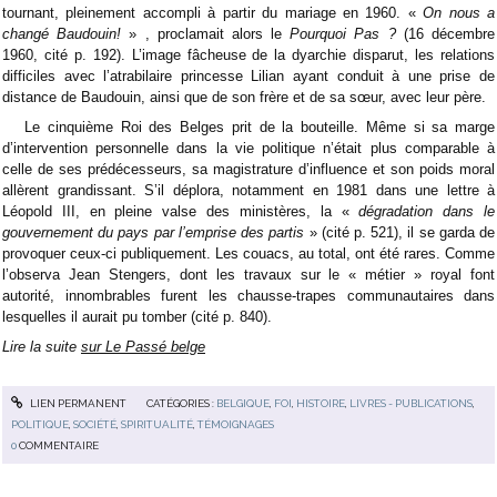
tournant, pleinement accompli à partir du mariage en 1960. «
On nous a
changé Baudouin!
» , proclamait alors le
Pourquoi Pas ?
(16 décembre
1960, cité p. 192). L’image fâcheuse de la dyarchie disparut, les relations
difficiles avec l’atrabilaire princesse Lilian ayant conduit à une prise de
distance de Baudouin, ainsi que de son frère et de sa sœur, avec leur père.
Le cinquième Roi des Belges prit de la bouteille. Même si sa marge
d’intervention personnelle dans la vie politique n’était plus comparable à
celle de ses prédécesseurs, sa magistrature d’influence et son poids moral
allèrent grandissant. S’il déplora, notamment en 1981 dans une lettre à
Léopold III, en pleine valse des ministères, la «
dégradation dans le
gouvernement du pays par l’emprise des partis
» (cité p. 521), il se garda de
provoquer ceux-ci publiquement. Les couacs, au total, ont été rares. Comme
l’observa Jean Stengers, dont les travaux sur le « métier » royal font
autorité, innombrables furent les chausse-trapes communautaires dans
lesquelles il aurait pu tomber (cité p. 840).
Lire la suite
sur Le Passé belge
LIEN PERMANENT
CATÉGORIES :
BELGIQUE
,
FOI
,
HISTOIRE
,
LIVRES - PUBLICATIONS
,
POLITIQUE
,
SOCIÉTÉ
,
SPIRITUALITÉ
,
TÉMOIGNAGES
0
COMMENTAIRE