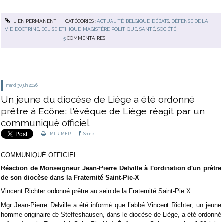
LIEN PERMANENT
CATÉGORIES :
ACTUALITÉ
,
BELGIQUE
,
DÉBATS
,
DÉFENSE DE LA
VIE
,
DOCTRINE
,
EGLISE
,
ETHIQUE
,
MAGISTÈRE
,
POLITIQUE
,
SANTÉ
,
SOCIÉTÉ
5
COMMENTAIRES
mardi 30
juin 2026
Un jeune du diocèse de Liège a été ordonné
prêtre à Ecône; l'évêque de Liège réagit par un
communiqué officiel
IMPRIMER
Share
COMMUNIQUÉ OFFICIEL
Réaction de Monseigneur Jean-Pierre Delville à l'ordination d'un prêtre
de son diocèse dans la Fraternité Saint-Pie-X
Vincent Richter ordonné prêtre au sein de la Fraternité Saint-Pie X
Mgr Jean-Pierre Delville a été informé que l’abbé Vincent Richter, un jeune
homme originaire de Steffeshausen, dans le diocèse de Liège, a été ordonné