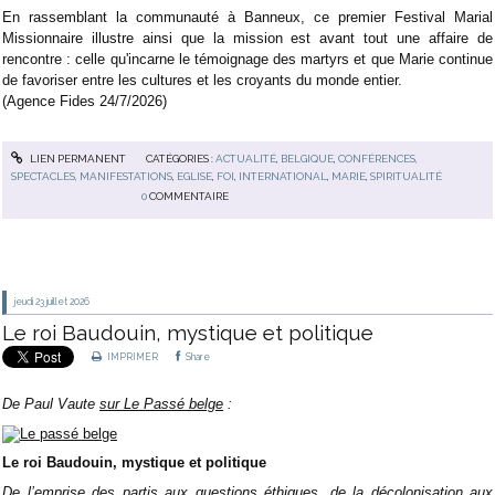
En rassemblant la communauté à Banneux, ce premier Festival Marial
Missionnaire illustre ainsi que la mission est avant tout une affaire de
rencontre : celle qu'incarne le témoignage des martyrs et que Marie continue
de favoriser entre les cultures et les croyants du monde entier.
(Agence Fides 24/7/2026)
LIEN PERMANENT
CATÉGORIES :
ACTUALITÉ
,
BELGIQUE
,
CONFÉRENCES,
SPECTACLES, MANIFESTATIONS
,
EGLISE
,
FOI
,
INTERNATIONAL
,
MARIE
,
SPIRITUALITÉ
0
COMMENTAIRE
jeudi 23
juillet 2026
Le roi Baudouin, mystique et politique
IMPRIMER
Share
De Paul Vaute
sur Le Passé belge
:
Le roi Baudouin, mystique et politique
De l’emprise des partis aux questions éthiques, de la décolonisation aux