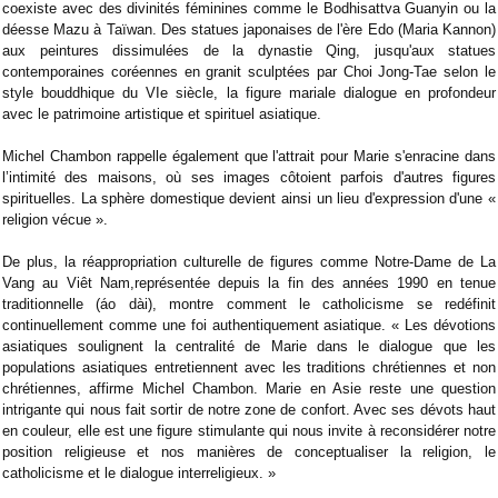
coexiste avec des divinités féminines comme le Bodhisattva Guanyin ou la
déesse Mazu à Taïwan. Des statues japonaises de l'ère Edo (Maria Kannon)
aux peintures dissimulées de la dynastie Qing, jusqu'aux statues
contemporaines coréennes en granit sculptées par Choi Jong-Tae selon le
style bouddhique du VIe siècle, la figure mariale dialogue en profondeur
avec le patrimoine artistique et spirituel asiatique.
Michel Chambon rappelle également que l'attrait pour Marie s'enracine dans
l’intimité des maisons, où ses images côtoient parfois d'autres figures
spirituelles. La sphère domestique devient ainsi un lieu d'expression d'une «
religion vécue ».
De plus, la réappropriation culturelle de figures comme Notre-Dame de La
Vang au Viêt Nam,représentée depuis la fin des années 1990 en tenue
traditionnelle (áo dài), montre comment le catholicisme se redéfinit
continuellement comme une foi authentiquement asiatique. « Les dévotions
asiatiques soulignent la centralité de Marie dans le dialogue que les
populations asiatiques entretiennent avec les traditions chrétiennes et non
chrétiennes, affirme Michel Chambon. Marie en Asie reste une question
intrigante qui nous fait sortir de notre zone de confort. Avec ses dévots haut
en couleur, elle est une figure stimulante qui nous invite à reconsidérer notre
position religieuse et nos manières de conceptualiser la religion, le
catholicisme et le dialogue interreligieux. »