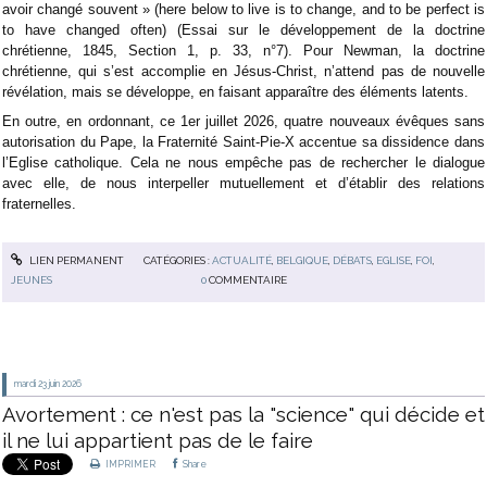
avoir changé souvent » (here below to live is to change, and to be perfect is
to have changed often) (Essai sur le développement de la doctrine
chrétienne, 1845, Section 1, p. 33, n°7). Pour Newman, la doctrine
chrétienne, qui s’est accomplie en Jésus-Christ, n’attend pas de nouvelle
révélation, mais se développe, en faisant apparaître des éléments latents.
En outre, en ordonnant, ce 1er juillet 2026, quatre nouveaux évêques sans
autorisation du Pape, la Fraternité Saint-Pie-X accentue sa dissidence dans
l’Eglise catholique. Cela ne nous empêche pas de rechercher le dialogue
avec elle, de nous interpeller mutuellement et d’établir des relations
fraternelles.
LIEN PERMANENT
CATÉGORIES :
ACTUALITÉ
,
BELGIQUE
,
DÉBATS
,
EGLISE
,
FOI
,
JEUNES
0
COMMENTAIRE
mardi 23
juin 2026
Avortement : ce n'est pas la "science" qui décide et
il ne lui appartient pas de le faire
IMPRIMER
Share