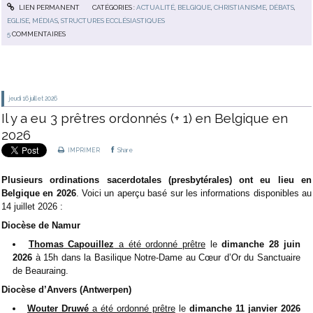
LIEN PERMANENT
CATÉGORIES :
ACTUALITÉ
,
BELGIQUE
,
CHRISTIANISME
,
DÉBATS
,
EGLISE
,
MÉDIAS
,
STRUCTURES ECCLÉSIASTIQUES
5
COMMENTAIRES
jeudi 16
juillet 2026
Il y a eu 3 prêtres ordonnés (+ 1) en Belgique en
2026
IMPRIMER
Share
Plusieurs ordinations sacerdotales (presbytérales) ont eu lieu en
Belgique en 2026
. Voici un aperçu basé sur les informations disponibles au
14 juillet 2026 :
Diocèse de Namur
Thomas Capouillez
a été ordonné prêtre
le
dimanche 28 juin
2026
à 15h dans la Basilique Notre-Dame au Cœur d’Or du Sanctuaire
de Beauraing.
Diocèse d’Anvers (Antwerpen)
Wouter Druwé
a été ordonné prêtre
le
dimanche 11 janvier 2026