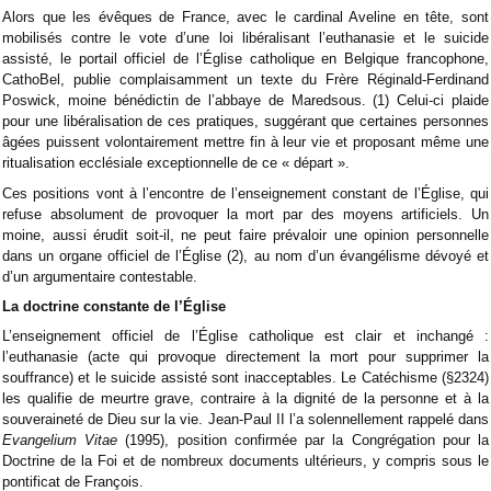
Alors que les évêques de France, avec le cardinal Aveline en t
ête, sont
mobilisés contre le vote d’une loi libéralisant l’euthanasie et le suicide
assisté, le portail officiel de l’Église catholique en Belgique francophone,
CathoBel, publie complaisamment un texte du Frère Réginald-Ferdinand
Poswick, moine bénédictin de l’abbaye de Maredsous. (1) Celui-ci plaide
pour une libéralisation de ces pratiques, suggérant que certaines personnes
âgées puissent volontairement mettre fin à leur vie et proposant même une
ritualisation ecclésiale exceptionnelle de ce « départ ».
Ces positions vont à l’encontre de l’enseignement constant de l’Église, qui
refuse absolument de provoquer la mort par des moyens artificiels. Un
moine, aussi érudit soit-il, ne peut faire prévaloir une opinion personnelle
dans un organe officiel de l’Église (2), au nom d’un évangélisme dévoyé et
d’un argumentaire contestable.
La doctrine constante de l’Église
L’enseignement officiel de l’Église catholique est clair et inchangé :
l’euthanasie (acte qui provoque directement la mort pour supprimer la
souffrance) et le suicide assisté sont inacceptables. Le Catéchisme (§2324)
les qualifie de meurtre grave, contraire à la dignité de la personne et à la
souveraineté de Dieu sur la vie. Jean-Paul II l’a solennellement rappelé dans
Evangelium Vitae
(1995), position confirmée par la Congrégation pour la
Doctrine de la Foi et de nombreux documents ultérieurs, y compris sous le
pontificat de François.