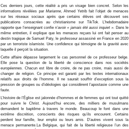
Ces derniers jours, cette réalité a pris un visage bien concret. Selon les
informations révélées par
Marianne
, Ahmed Yetrib fait l’objet de menaces
sur les réseaux sociaux après que certains élèves ont découvert ses
publications consacrées au christianisme sur TikTok. L’hebdomadaire
rapporte que l’enseignant confie n’avoir
« jamais été aussi inquiet ».
Dans le
même entretien, il explique que les menaces reçues lui ont fait penser au
destin tragique de Samuel Paty, le professeur assassiné en France en 2020
par un terroriste islamiste. Une confidence qui témoigne de la gravité avec
laquelle il perçoit la situation.
Cette affaire dépasse largement le cas personnel de ce professeur belge.
Elle pose la question de la liberté de conscience dans nos sociétés
européennes. Chacun est libre de croire, de ne pas croire, mais aussi de
changer de religion. Ce principe est garanti par les textes internationaux
relatifs aux droits de l’homme. Il ne saurait souffrir d’exception sous la
pression de groupes ou d’idéologies qui considèrent l’apostasie comme une
faute.
L’histoire de l’Église est jalonnée d’hommes et de femmes qui ont tout quitté
pour suivre le Christ. Aujourd’hui encore, des milliers de musulmans
demandent le baptême à travers le monde. Beaucoup le font dans une
extrême discrétion, conscients des risques qu’ils encourent. Certains
perdent leur famille, leur emploi ou leurs amis. D’autres vivent sous la
menace permanente.La Belgique, qui fait de la liberté religieuse l’un des