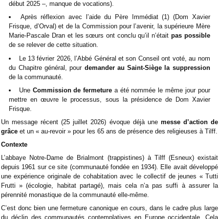
début 2025 –, manque de vocations).
Après réflexion avec l’aide du Père Immédiat (1) (Dom Xavier
Frisque, d’Orval) et de la Commission pour l’avenir, la supérieure Mère
Marie-Pascale Dran et les sœurs ont conclu qu’il n’était
pas possible
de se relever de cette situation.
Le 13 février 2026, l’Abbé Général et son Conseil ont voté, au nom
du Chapitre général, pour
demander au Saint-Siège la suppression
de la communauté.
Une
Commission de fermeture
a été nommée le même jour pour
mettre en œuvre le processus, sous la présidence de Dom Xavier
Frisque.
Un message récent (25 juillet 2026) évoque déjà une
messe d’action de
grâce
et un « au-revoir » pour les 65 ans de présence des religieuses à Tilff.
Contexte
L’abbaye Notre-Dame de Brialmont (trappistines) à Tilff (Esneux) existait
depuis 1961 sur ce site (communauté fondée en 1934). Elle avait développé
une expérience originale de cohabitation avec le collectif de jeunes « Tutti
Frutti » (écologie, habitat partagé), mais cela n’a pas suffi à assurer la
pérennité monastique de la communauté elle-même.
C’est donc bien une fermeture canonique en cours, dans le cadre plus large
du déclin des communautés contemplatives en Europe occidentale. Cela