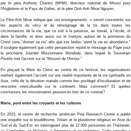
par le père Anthony Chantry (MHM), directeur national de Missio pour
l'Angleterre et le Pays de Galles, et le père Dinh Anh Nhue Nguyen.
Le Père Anh Nhue indique que ces enseignements :« seront concentrés sur
les aspects du vécu et du témoignage de la foi dans toutes les
circonstances de la vie, que ce soit à la paroisse, au travail, à l’école, et
dans la famille, et donc aussi sur le martyre, autour de la promesse du
Christ venu "donner sa vie” afin que ses brebis “aient la vie en abondance."
Il souligne également que cette perspective rejoint le message du Pape pour
la prochaine Journée Missionnaire Mondiale, dans lequel le Souverain
Pontife met l'accent sur la "Mission de l'Amour."
En plaçant la Mère du Christ au centre de ce festival, les organisateurs
mettent également l’accent sur une réalité importante de la vie spirituelle en
Asie, celle de la dévotion mariale comme lieu privilégié d'inculturation et de
rencontre interculturelle sur le continent. Mais comment? Et quelles
conclusions les missionnaires peuvent-ils tirer de ce constat?
Marie, pont entre les croyants et les cultures
En 2023, le centre de recherche américain Pew Research Center a publié
une enquête sur le bouddhisme, l'islam et le pluralisme religieux en Asie du
Sud et du Sud-Est, en interrogeant plus de 12 000 personnes en Thaïlande,
au Cambodge, en Malaisie, à Singapour et en Indonésie. Cette enquête a