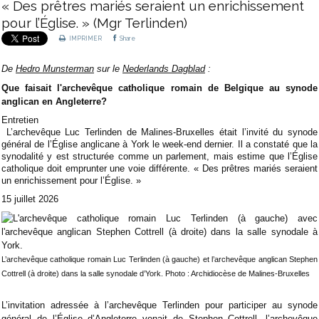
« Des prêtres mariés seraient un enrichissement
pour l’Église. » (Mgr Terlinden)
IMPRIMER
Share
De
Hedro Munsterman
sur le
Nederlands Dagblad
:
Que faisait l'archevêque catholique romain de Belgique au synode
anglican en Angleterre?
Entretien
L’archevêque Luc Terlinden de Malines-Bruxelles était l’invité du synode
général de l’Église anglicane à York le week-end dernier. Il a constaté que la
synodalité y est structurée comme un parlement, mais estime que l’Église
catholique doit emprunter une voie différente. « Des prêtres mariés seraient
un enrichissement pour l’Église. »
15 juillet 2026
L’archevêque catholique romain Luc Terlinden (à gauche) et l’archevêque anglican Stephen
Cottrell (à droite) dans la salle synodale d’York.
Photo : Archidiocèse de Malines-Bruxelles
L’invitation adressée à l’archevêque Terlinden pour participer au synode
général de l’Église d’Angleterre venait de Stephen Cottrell, l’archevêque