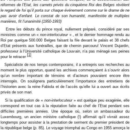
réformes de l’Etat, les carnets privés du cinquième Roi des Belges révèlent
le regard de foi qu’il porta sur chaque événement comme sur le drame de ne
pas avoir d’enfant. Le constat de son humanité, manifestée de multiples
manières, fit l’unanimité (1950-1993)
Entre les débuts du prince royal, nullement préparé, considéré par ses
ministres comme un «
non-interlocuteur
» , et le dernier hommage rendu au
Roi par quelque 500.000 Belges faisant la file devant le palais et 38 chefs
d’Etat présents aux funérailles, que de chemin parcouru! Vincent Dujardin,
professeur à l’Université catholique de Louvain, n’a pas ménagé ses peines
[1]
pour le retracer
.
Spécialiste de nos temps contemporains, il a entrepris ses recherches au
moment le plus opportun, quand les archives commençaient à s’ouvrir alors
qu’un nombre important de témoins et d’acteurs pouvaient encore être
interrogés. On soulignera particulièrement l’importance des entretiens de
l’historien avec la reine Fabiola et de l’accès qu’elle lui a ouvert aux écrits
privés de son mari.
Si la qualification de «
non-interlocuteur
» est quelque peu exagérée, elle
correspond en tout cas à la réputation faite au chef de l’Etat pendant ses
difficiles premières années. Une époque où, selon un ambassadeur du
Luxembourg, un ancien ministre catholique (!) affirmait qu’il vivrait assez
longtemps pour assister à la prestation de serment du premier président de
la république belge (p. 85). Le voyage triomphal au Congo en 1955 amorça le