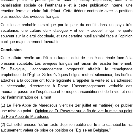
banalisation sociale de l’euthanasie et à cette publication interne, une
réaction ferme et claire fait défaut. Cette tiédeur contraste avec la position
plus résolue des évêques français.
Ce silence probable s’explique par la peur du conflit dans un pays très
sécularisé, une culture du « dialogue » et de l’« accueil » qui l’emporte
souvent sur la clarté doctrinale, et une certaine pusillanimité face à l’opinion
publique majoritairement favorable.
Conclusion
Cette affaire révèle un défi plus large : celui de l’unité doctrinale face à la
pression sociétale. Les évêques français ont raison de résister fermement.
En Belgique, l’accommodement progressif affaiblit le témoignage
prophétique de l’Église. Si les évêques belges restent silencieux, les fidèles
attachés à la doctrine ont toute légitimité à rappeler la vérité et à s’adresser,
si nécessaire, directement à Rome. L’accompagnement véritable des
mourants passe par l’espérance et le respect inconditionnel de la vie, et non
par l’administration de la mort.
(1) Le Père Abbé de Maredsous vient (le 1er juillet en matinée) de publier
une mise au point :
Opinion de Fr. Poswick sur la fin de vie: la mise au point
du Père Abbé de Maredsous
(2) CathoBel précise "qu'un texte d'opinion publié sur le site cathobel.be n'a
aucunement valeur de prise de position de l'Eglise en Belgique."