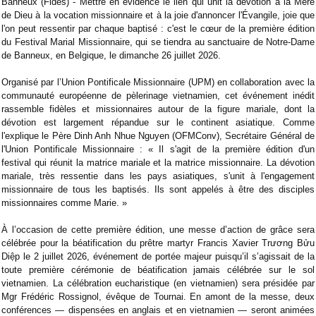
Banneux (Fides) - Mettre en évidence le lien qui unit la dévotion à la Mère
de Dieu à la vocation missionnaire et à la joie d'annoncer l'Évangile, joie que
l'on peut ressentir par chaque baptisé : c'est le cœur de la première édition
du Festival Marial Missionnaire, qui se tiendra au sanctuaire de Notre-Dame
de Banneux, en Belgique, le dimanche 26 juillet 2026.
Organisé par l’Union Pontificale Missionnaire (UPM) en collaboration avec la
communauté européenne de pèlerinage vietnamien, cet événement inédit
rassemble fidèles et missionnaires autour de la figure mariale, dont la
dévotion est largement répandue sur le continent asiatique. Comme
l'explique le Père Dinh Anh Nhue Nguyen (OFMConv), Secrétaire Général de
l'Union Pontificale Missionnaire : « Il s'agit de la première édition d'un
festival qui réunit la matrice mariale et la matrice missionnaire. La dévotion
mariale, très ressentie dans les pays asiatiques, s'unit à l'engagement
missionnaire de tous les baptisés. Ils sont appelés à être des disciples
missionnaires comme Marie. »
À l’occasion de cette première édition, une messe d’action de grâce sera
célébrée pour la béatification du prêtre martyr Francis Xavier Trương Bửu
Diệp le 2 juillet 2026, événement de portée majeur puisqu’il s’agissait de la
toute première cérémonie de béatification jamais célébrée sur le sol
vietnamien. La célébration eucharistique (en vietnamien) sera présidée par
Mgr Frédéric Rossignol, évêque de Tournai. En amont de la messe, deux
conférences — dispensées en anglais et en vietnamien — seront animées