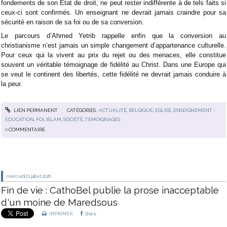
fondements de son État de droit, ne peut rester indifférente à de tels faits si
ceux-ci sont confirmés. Un enseignant ne devrait jamais craindre pour sa
sécurité en raison de sa foi ou de sa conversion.
Le parcours d’Ahmed Yetrib rappelle enfin que la conversion au
christianisme n’est jamais un simple changement d’appartenance culturelle.
Pour ceux qui la vivent au prix du rejet ou des menaces, elle constitue
souvent un véritable témoignage de fidélité au Christ. Dans une Europe qui
se veut le continent des libertés, cette fidélité ne devrait jamais conduire à
la peur.
LIEN PERMANENT
CATÉGORIES :
ACTUALITÉ
,
BELGIQUE
,
EGLISE
,
ENSEIGNEMENT -
EDUCATION
,
FOI
,
ISLAM
,
SOCIÉTÉ
,
TÉMOIGNAGES
0
COMMENTAIRE
mercredi 01
juillet 2026
Fin de vie : CathoBel publie la prose inacceptable
d'un moine de Maredsous
IMPRIMER
Share