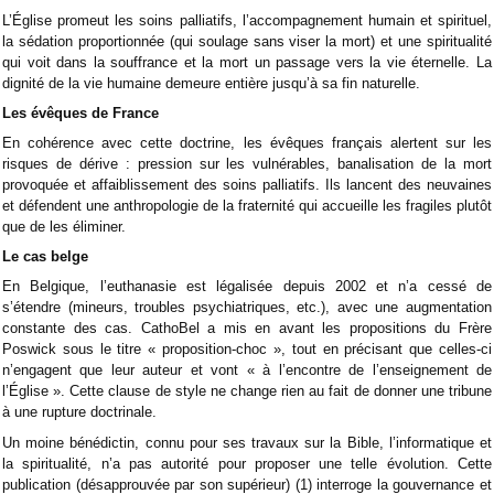
L’Église promeut les soins palliatifs, l’accompagnement humain et spirituel,
la sédation proportionnée (qui soulage sans viser la mort) et une spiritualité
qui voit dans la souffrance et la mort un passage vers la vie éternelle. La
dignité de la vie humaine demeure entière jusqu’à sa fin naturelle.
Les évêques de France
En cohérence avec cette doctrine, les évêques français alertent sur les
risques de dérive : pression sur les vulnérables, banalisation de la mort
provoquée et affaiblissement des soins palliatifs. Ils lancent des neuvaines
et défendent une anthropologie de la fraternité qui accueille les fragiles plutôt
que de les éliminer.
Le cas belge
En Belgique, l’euthanasie est légalisée depuis 2002 et n’a cessé de
s’étendre (mineurs, troubles psychiatriques, etc.), avec une augmentation
constante des cas. CathoBel a mis en avant les propositions du Frère
Poswick sous le titre « proposition-choc », tout en précisant que celles-ci
n’engagent que leur auteur et vont « à l’encontre de l’enseignement de
l’Église ». Cette clause de style ne change rien au fait de donner une tribune
à une rupture doctrinale.
Un moine bénédictin, connu pour ses travaux sur la Bible, l’informatique et
la spiritualité, n’a pas autorité pour proposer une telle évolution. Cette
publication (désapprouvée par son supérieur) (1) interroge la gouvernance et