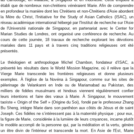
établi que de nombreux non-chrétiens vénéraient Marie. Afin de comprendre
en profondeur la manière dont les Chrétiens et non-Chrétiens d'Asie abordent
la Mère du Christ, l'Initiative for the Study of Asian Catholics (ISAC), un
réseau académique international hébergé par l'Institut de recherche sur l'Asie
de l'Université nationale de Singapour, en partenariat avec le Center for
Marian Studies de Londres, ont organisé une conférence de recherche. Au
cours de cette journée, 18 travaux de recherche explorant les dévotions
mariales dans 11 pays et à travers cinq traditions religieuses ont été
présentés.
Le théologien et anthropologue Michel Chambon, fondateur d’ISAC, a
présenté les résultats dans le World Mission Magazine, où il relève que la
Vierge Marie transcende les frontières religieuses et donne plusieurs
exemples. À l'église de la Novéna à Singapour, comme sur les sites de
pèlerinage de Velankanni en Inde ou de Mariamabad au Pakistan, des
milliers de fidèles musulmans et hindous viennent régulièrement confier
leurs intentions et faire des vœux à Marie. À Singapour, le mouvement
taoïste « Origin of the Self » (Origine du Soi), fondé par le professeur Zhang
Bu Sheng, intègre Marie dans son panthéon aux côtés de Jésus et de saint
Joseph. Ces fidèles ne s’intéressent pas à la maternité physique ; pour eux,
la figure de Marie, considérée à la lumière de leurs croyances, incarne plutôt
le modèle accompli de la personne qui, par la méditation et la vertu, génère
un être divin de l'intérieur et transcende la mort. En Asie de l'Est, Marie