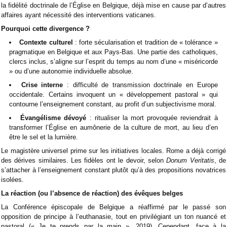
la fidélité doctrinale de l’Église en Belgique, déjà mise en cause par d’autres
affaires ayant nécessité des interventions vaticanes.
Pourquoi cette divergence ?
Contexte culturel
: forte sécularisation et tradition de « tolérance »
pragmatique en Belgique et aux Pays-Bas. Une partie des catholiques,
clercs inclus, s’aligne sur l’esprit du temps au nom d’une « miséricorde
» ou d’une autonomie individuelle absolue.
Crise interne
: difficulté de transmission doctrinale en Europe
occidentale. Certains invoquent un « développement pastoral » qui
contourne l’enseignement constant, au profit d’un subjectivisme moral.
Évangélisme dévoyé
: ritualiser la mort provoquée reviendrait à
transformer l’Église en aumônerie de la culture de mort, au lieu d’en
être le sel et la lumière.
Le magistère universel prime sur les initiatives locales. Rome a déjà corrigé
des dérives similaires. Les fidèles ont le devoir, selon
Donum Veritatis
, de
s’attacher à l’enseignement constant plutôt qu’à des propositions novatrices
isolées.
La réaction (ou l’absence de réaction) des évêques belges
La Conférence épiscopale de Belgique a réaffirmé par le passé son
opposition de principe à l’euthanasie, tout en privilégiant un ton nuancé et
pastoral (« Je te prends par la main », 2019). Cependant, face à la