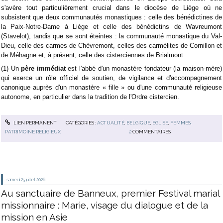
s'avère tout particulièrement crucial dans le diocèse de Liège où ne
subsistent que deux communautés monastiques : celle des bénédictines de
la Paix-Notre-Dame à Liège et celle des bénédictins de Wavreumont
(Stavelot), tandis que se sont éteintes : la communauté monastique du Val-
Dieu, celle des carmes de Chèvremont, celles des carmélites de Cornillon et
de Méhagne et, à présent, celle des cisterciennes de Brialmont.
(1)
Un
père immédiat
est l'abbé d'un monastère fondateur (la maison-mère)
qui exerce un rôle officiel de soutien, de vigilance et d'accompagnement
canonique auprès d'un monastère « fille » ou d'une communauté religieuse
autonome, en particulier dans la tradition de l'
Ordre cistercien
.
LIEN PERMANENT
CATÉGORIES :
ACTUALITÉ
,
BELGIQUE
,
EGLISE
,
FEMMES
,
PATRIMOINE RELIGIEUX
2
COMMENTAIRES
samedi 25
juillet 2026
Au sanctuaire de Banneux, premier Festival marial
missionnaire : Marie, visage du dialogue et de la
mission en Asie