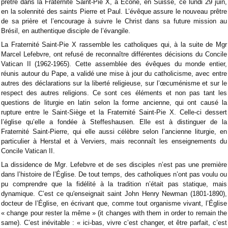
prêtre dans la Fraternité Saint-Pie X, à Écône, en Suisse, ce lundi 29 juin,
en la solennité des saints Pierre et Paul. L’évêque assure le nouveau prêtre
de sa prière et l’encourage à suivre le Christ dans sa future mission au
Brésil, en authentique disciple de l’évangile.
La Fraternité Saint-Pie X rassemble les catholiques qui, à la suite de Mgr
Marcel Lefebvre, ont refusé de reconnaître différentes décisions du Concile
Vatican II (1962-1965). Cette assemblée des évêques du monde entier,
réunis autour du Pape, a validé une mise à jour du catholicisme, avec entre
autres des déclarations sur la liberté religieuse, sur l’œcuménisme et sur le
respect des autres religions. Ce sont ces éléments et non pas tant les
questions de liturgie en latin selon la forme ancienne, qui ont causé la
rupture entre le Saint-Siège et la Fraternité Saint-Pie X. Celle-ci dessert
l’église qu’elle a fondée à Steffeshausen. Elle est à distinguer de la
Fraternité Saint-Pierre, qui elle aussi célèbre selon l’ancienne liturgie, en
particulier à Herstal et à Verviers, mais reconnaît les enseignements du
Concile Vatican II.
La dissidence de Mgr. Lefebvre et de ses disciples n’est pas une première
dans l’histoire de l’Église. De tout temps, des catholiques n’ont pas voulu ou
pu comprendre que la fidélité à la tradition n’était pas statique, mais
dynamique. C’est ce qu'enseignait saint John Henry Newman (1801-1890),
docteur de l’Église, en écrivant que, comme tout organisme vivant, l’Église
« change pour rester la même » (it changes with them in order to remain the
same). C’est inévitable : « ici-bas, vivre c’est changer, et être parfait, c’est