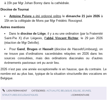
à 15h par Mgr Johan Bonny dans la cathédrale.
Diocèse de Tournai
Antoine Poivre
a été ordonné prêtre
le
dimanche 21 juin 2026
à
15h en la collégiale de Mons par Mgr Frédéric Rossignol.
Autres mentions
Dans le
diocèse de Liège
, il y a eu une ordination (par la Fraternité
Saint-Pie X) d’un Liégeois,
l’abbé Vincent Richter
, le 29 juin 2026
(réaction de Mgr Delville).
Pour
Gand
,
Bruges
et
Hasselt
(diocèse de Hasselt/Limbourg), on
ne trouve pas d’ordinations sacerdotales relayées en 2026 dans les
sources consultées, mais des ordinations diaconales ou d’autres
événements pastoraux ont pu avoir lieu.
2026 n’est pas une année exceptionnelle ni en hausse, que du contraire. Le
nombre est au plus bas, typique de la situation structurelle des vocations en
Belgique.
LIEN PERMANENT
CATÉGORIES :
ACTUALITÉ
,
BELGIQUE
,
EGLISE
,
JEUNES
,
STRUCTURES ECCLÉSIASTIQUES
1
COMMENTAIRE