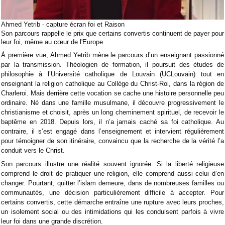
Ahmed Yetrib - capture écran foi et Raison
Son parcours rappelle le prix que certains convertis continuent de payer pour
leur foi, même au cœur de l'Europe
À première vue, Ahmed Yetrib mène le parcours d’un enseignant passionné
par la transmission. Théologien de formation, il poursuit des études de
philosophie à l’Université catholique de Louvain (UCLouvain) tout en
enseignant la religion catholique au Collège du Christ-Roi, dans la région de
Charleroi. Mais derrière cette vocation se cache une histoire personnelle peu
ordinaire. Né dans une famille musulmane, il découvre progressivement le
christianisme et choisit, après un long cheminement spirituel, de recevoir le
baptême en 2018. Depuis lors, il n’a jamais caché sa foi catholique. Au
contraire, il s’est engagé dans l’enseignement et intervient régulièrement
pour témoigner de son itinéraire, convaincu que la recherche de la vérité l’a
conduit vers le Christ.
Son parcours illustre une réalité souvent ignorée. Si la liberté religieuse
comprend le droit de pratiquer une religion, elle comprend aussi celui d’en
changer. Pourtant, quitter l’islam demeure, dans de nombreuses familles ou
communautés, une décision particulièrement difficile à accepter. Pour
certains convertis, cette démarche entraîne une rupture avec leurs proches,
un isolement social ou des intimidations qui les conduisent parfois à vivre
leur foi dans une grande discrétion.