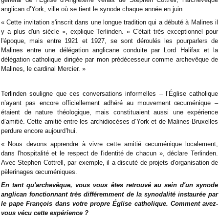
anglican d’York, ville où se tient le synode chaque année en juin.
« Cette invitation s'inscrit dans une longue tradition qui a débuté à Malines il
y a plus d'un siècle », explique Terlinden. « C'était très exceptionnel pour
l'époque, mais entre 1921 et 1927, se sont déroulés les pourparlers de
Malines entre une délégation anglicane conduite par Lord Halifax et la
délégation catholique dirigée par mon prédécesseur comme archevêque de
Malines, le cardinal Mercier. »
Terlinden souligne que ces conversations informelles – l’Église catholique
n’ayant pas encore officiellement adhéré au mouvement œcuménique –
étaient de nature théologique, mais constituaient aussi une expérience
d’amitié. Cette amitié entre les archidiocèses d’York et de Malines-Bruxelles
perdure encore aujourd’hui.
« Nous devons apprendre à vivre cette amitié œcuménique localement,
dans l'hospitalité et le respect de l'identité de chacun », déclare Terlinden.
Avec Stephen Cottrell, par exemple, il a discuté de projets d'organisation de
pèlerinages œcuméniques.
En tant qu'archevêque, vous vous êtes retrouvé au sein d'un synode
anglican fonctionnant très différemment de la synodalité instaurée par
le pape François dans votre propre Église catholique. Comment avez-
vous vécu cette expérience ?