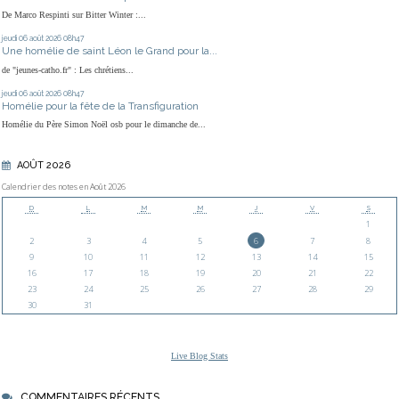
De Marco Respinti sur Bitter Winter :...
jeudi 06
août 2026
08h47
Une homélie de saint Léon le Grand pour la...
de "jeunes-catho.fr" : Les chrétiens...
jeudi 06
août 2026
08h47
Homélie pour la fête de la Transfiguration
Homélie du Père Simon Noël osb pour le dimanche de...
AOÛT 2026
Calendrier des notes en Août 2026
D
L
M
M
J
V
S
1
2
3
4
5
6
7
8
9
10
11
12
13
14
15
16
17
18
19
20
21
22
23
24
25
26
27
28
29
30
31
Live Blog Stats
COMMENTAIRES RÉCENTS