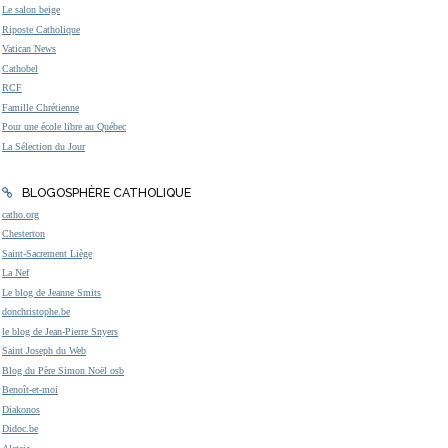
Le salon beige
Riposte Catholique
Vatican News
Cathobel
RCF
Famille Chrétienne
Pour une école libre au Québec
La Sélection du Jour
BLOGOSPHÈRE CATHOLIQUE
catho.org
Chesterton
Saint-Sacrement Liège
La Nef
Le blog de Jeanne Smits
donchristophe.be
le blog de Jean-Pierre Snyers
Saint Joseph du Web
Blog du Père Simon Noël osb
Benoît-et-moi
Diakonos
Didoc.be