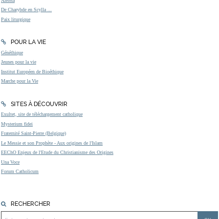
Aleteia
De Charybde en Scylla ...
Paix liturgique
POUR LA VIE
Généthique
Jeunes pour la vie
Institut Européen de Bioéthique
Marche pour la Vie
SITES À DÉCOUVRIR
Exultet, site de téléchargement catholique
Mysterium fidei
Fraternité Saint-Pierre (Belgique)
Le Messie et son Prophète - Aux origines de l'Islam
EEChO Enjeux de l'Etude du Christianisme des Origines
Una Voce
Forum Catholicum
RECHERCHER