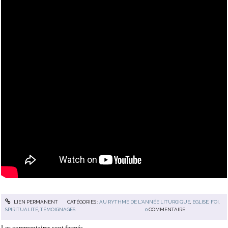
LIEN PERMANENT
CATÉGORIES :
AU RYTHME DE L'ANNÉE LITURGIQUE
,
EGLISE
,
FOI
,
SPIRITUALITÉ
,
TÉMOIGNAGES
0
COMMENTAIRE
Les commentaires sont fermés.