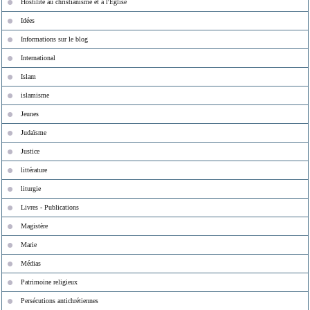
Hostilité au christianisme et à l'Eglise
Idées
Informations sur le blog
International
Islam
islamisme
Jeunes
Judaïsme
Justice
littérature
liturgie
Livres - Publications
Magistère
Marie
Médias
Patrimoine religieux
Persécutions antichrétiennes