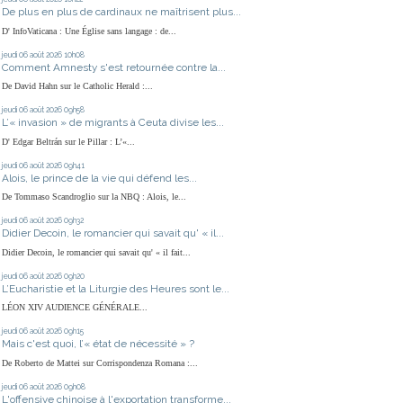
De plus en plus de cardinaux ne maîtrisent plus...
D' InfoVaticana : Une Église sans langage : de...
jeudi 06
août 2026
10h08
Comment Amnesty s'est retournée contre la...
De David Hahn sur le Catholic Herald :...
jeudi 06
août 2026
09h58
L’« invasion » de migrants à Ceuta divise les...
D' Edgar Beltrán sur le Pillar : L’«...
jeudi 06
août 2026
09h41
Alois, le prince de la vie qui défend les...
De Tommaso Scandroglio sur la NBQ : Alois, le...
jeudi 06
août 2026
09h32
Didier Decoin, le romancier qui savait qu' « il...
Didier Decoin, le romancier qui savait qu' « il fait...
jeudi 06
août 2026
09h20
L’Eucharistie et la Liturgie des Heures sont le...
LÉON XIV AUDIENCE GÉNÉRALE...
jeudi 06
août 2026
09h15
Mais c'est quoi, l’« état de nécessité » ?
De Roberto de Mattei sur Corrispondenza Romana :...
jeudi 06
août 2026
09h08
L'offensive chinoise à l'exportation transforme...