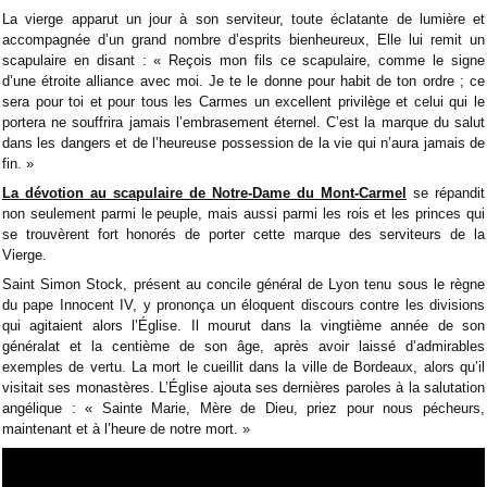
La vierge apparut un jour à son serviteur, toute éclatante de lumière et
accompagnée d’un grand nombre d’esprits bienheureux, Elle lui remit un
scapulaire en disant : « Reçois mon fils ce scapulaire, comme le signe
d’une étroite alliance avec moi. Je te le donne pour habit de ton ordre ; ce
sera pour toi et pour tous les Carmes un excellent privilège et celui qui le
portera ne souffrira jamais l’embrasement éternel. C’est la marque du salut
dans les dangers et de l’heureuse possession de la vie qui n’aura jamais de
fin. »
La dévotion au scapulaire de Notre-Dame du Mont-Carmel
se répandit
non seulement parmi le peuple, mais aussi parmi les rois et les princes qui
se trouvèrent fort honorés de porter cette marque des serviteurs de la
Vierge.
Saint Simon Stock, présent au concile général de Lyon tenu sous le règne
du pape Innocent IV, y prononça un éloquent discours contre les divisions
qui agitaient alors l’Église. Il mourut dans la vingtième année de son
généralat et la centième de son âge, après avoir laissé d’admirables
exemples de vertu. La mort le cueillit dans la ville de Bordeaux, alors qu’il
visitait ses monastères. L’Église ajouta ses dernières paroles à la salutation
angélique : « Sainte Marie, Mère de Dieu, priez pour nous pécheurs,
maintenant et à l’heure de notre mort. »