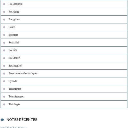
Philosophie
Politique
Religions
Santé
Sciences
Sexualité
Société
Solidarité
Spiritualité
Structures ecclésiastiques
Synode
Techniques
Témoignages
Théologie
NOTES RÉCENTES
jeudi 06
août 2026
10h22