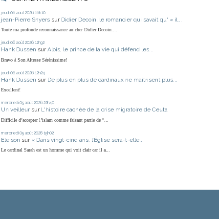
jeudi 06
août 2026
16h10
jean-Pierre Snyers
sur
Didier Decoin, le romancier qui savait qu' « il...
Toute ma profonde reconnaissance au cher Didier Decoin....
jeudi 06
août 2026
12h32
Hank Dussen
sur
Alois, le prince de la vie qui défend les...
Bravo à Son Altesse Sérénissime!
jeudi 06
août 2026
12h24
Hank Dussen
sur
De plus en plus de cardinaux ne maîtrisent plus...
Excellent!
mercredi 05
août 2026
22h40
Un veilleur
sur
L'histoire cachée de la crise migratoire de Ceuta
Difficile d’accepter l’islam comme faisant partie de ”...
mercredi 05
août 2026
15h02
Eleison
sur
« Dans vingt-cinq ans, l’Église sera-t-elle...
Le cardinal Sarah est un homme qui voit clair car il a...