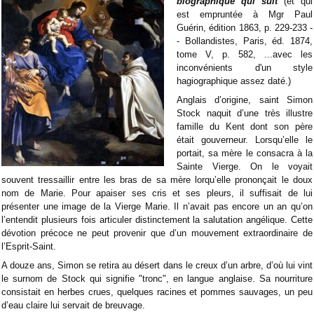
biographique qui suit
(et qui
est empruntée
à Mgr Paul
Guérin, édition 1863, p. 229-233 -
- Bollandistes, Paris, éd. 1874,
tome V, p. 582, ...avec les
inconvénients d'un style
hagiographique assez daté.)
Anglais d’origine, saint Simon
Stock naquit d’une très illustre
famille du Kent dont son père
était gouverneur. Lorsqu’elle le
portait, sa mère le consacra à la
Sainte Vierge. On le voyait
souvent tressaillir entre les bras de sa mère lorqu’elle prononçait le doux
nom de Marie. Pour apaiser ses cris et ses pleurs, il suffisait de lui
présenter une image de la Vierge Marie. Il n’avait pas encore un an qu’on
l’entendit plusieurs fois articuler distinctement la salutation angélique. Cette
dévotion précoce ne peut provenir que d’un mouvement extraordinaire de
l’Esprit-Saint.
A douze ans, Simon se retira au désert dans le creux d’un arbre, d’où lui vint
le surnom de Stock qui signifie "tronc", en langue anglaise. Sa nourriture
consistait en herbes crues, quelques racines et pommes sauvages, un peu
d’eau claire lui servait de breuvage.