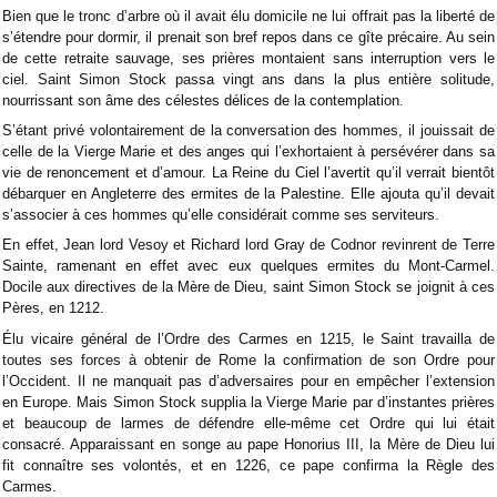
Bien que le tronc d’arbre où il avait élu domicile ne lui offrait pas la liberté de
s’étendre pour dormir, il prenait son bref repos dans ce gîte précaire. Au sein
de cette retraite sauvage, ses prières montaient sans interruption vers le
ciel. Saint Simon Stock passa vingt ans dans la plus entière solitude,
nourrissant son âme des célestes délices de la contemplation.
S’étant privé volontairement de la conversation des hommes, il jouissait de
celle de la Vierge Marie et des anges qui l’exhortaient à persévérer dans sa
vie de renoncement et d’amour. La Reine du Ciel l’avertit qu’il verrait bientôt
débarquer en Angleterre des ermites de la Palestine. Elle ajouta qu’il devait
s’associer à ces hommes qu’elle considérait comme ses serviteurs.
En effet, Jean lord Vesoy et Richard lord Gray de Codnor revinrent de Terre
Sainte, ramenant en effet avec eux quelques ermites du Mont-Carmel.
Docile aux directives de la Mère de Dieu, saint Simon Stock se joignit à ces
Pères, en 1212.
Élu vicaire général de l’Ordre des Carmes en 1215, le Saint travailla de
toutes ses forces à obtenir de Rome la confirmation de son Ordre pour
l’Occident. Il ne manquait pas d’adversaires pour en empêcher l’extension
en Europe. Mais Simon Stock supplia la Vierge Marie par d’instantes prières
et beaucoup de larmes de défendre elle-même cet Ordre qui lui était
consacré. Apparaissant en songe au pape Honorius III, la Mère de Dieu lui
fit connaître ses volontés, et en 1226, ce pape confirma la Règle des
Carmes.