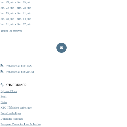
lun. 29 juin - dim. 05 juil.
lun. 22 juin - dim. 28 juin
lun. 15 juin - dim. 21 juin
lun. 08 juin - dim. 14 juin
lun. 01 juin - dim. 07 juin
Toutes les archives
S'abonner au flux RSS
S'abonner au flux ATOM
S'INFORMER
Eglises d'Asie
Zenit
Fides
KTO Télévision catholique
Portail catholique
L'Homme Nouveau
European Centre for Law & Justice