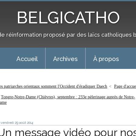
BELGICATHO
de réinformation proposé par des laïcs catholiques 
Accueil
Archives
À propos
es patriarches orientaux somment l'Occident d'éradiquer Daech
Page d'accue
Tongre-Notre-Dame (Chièvres), septembre : 233e pèlerinage auprès de Notre-
ame
vendredi 29
août 2014
Un message vidéo pour no