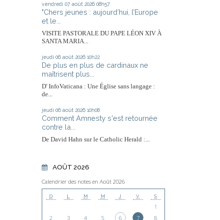
vendredi 07
août 2026
08h57
"Chers jeunes : aujourd’hui, l’Europe
et le...
VISITE PASTORALE DU PAPE LÉON XIV À
SANTA MARIA...
jeudi 06
août 2026
10h22
De plus en plus de cardinaux ne
maîtrisent plus...
D' InfoVaticana : Une Église sans langage :
de...
jeudi 06
août 2026
10h08
Comment Amnesty s'est retournée
contre la...
De David Hahn sur le Catholic Herald :...
AOÛT 2026
Calendrier des notes en Août 2026
D
L
M
M
J
V
S
1
2
3
4
5
6
7
8