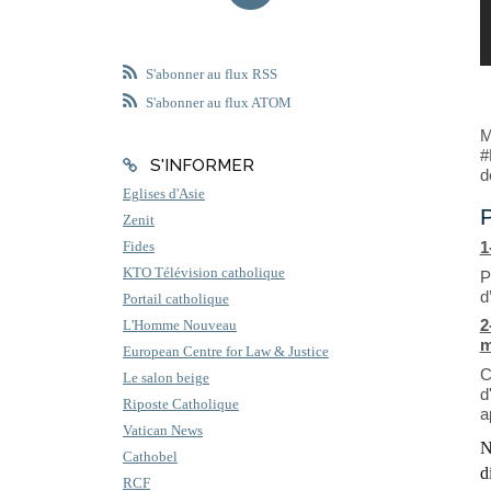
S'abonner au flux RSS
S'abonner au flux ATOM
M
#
S'INFORMER
d
Eglises d'Asie
P
Zenit
1
Fides
KTO Télévision catholique
P
d
Portail catholique
2
L'Homme Nouveau
m
European Centre for Law & Justice
C
Le salon beige
d
Riposte Catholique
a
Vatican News
N
Cathobel
d
RCF