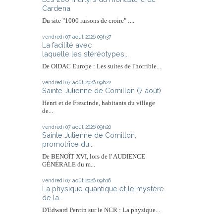
Cardena
Du site "1000 raisons de croire" :...
vendredi 07
août 2026
09h37
La facilité avec
laquelle les stéréotypes...
De OIDAC Europe : Les suites de l'horrible...
vendredi 07
août 2026
09h22
Sainte Julienne de Cornillon (7 août)
Henri et de Frescinde, habitants du village
de...
vendredi 07
août 2026
09h20
Sainte Julienne de Cornillon,
promotrice du...
De BENOÎT XVI, lors de l' AUDIENCE
GÉNÉRALE du m...
vendredi 07
août 2026
09h16
La physique quantique et le mystère
de la...
D'Edward Pentin sur le NCR : La physique...