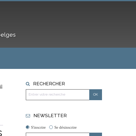
belges
RECHERCHER
il
NEWSLETTER
S'inscrire
Se désinscrire
s