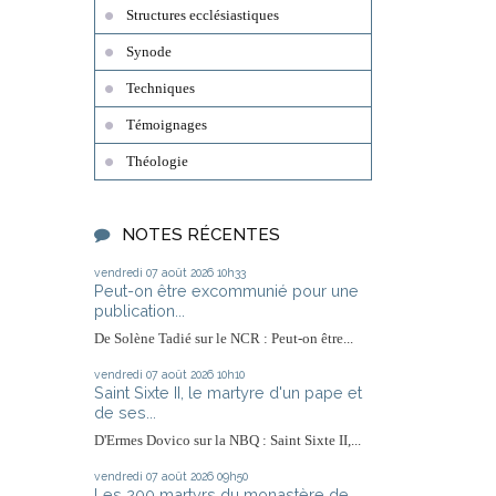
Structures ecclésiastiques
Synode
Techniques
Témoignages
Théologie
NOTES RÉCENTES
vendredi 07
août 2026
10h33
Peut-on être excommunié pour une
publication...
De Solène Tadié sur le NCR : Peut-on être...
vendredi 07
août 2026
10h10
Saint Sixte II, le martyre d'un pape et
de ses...
D'Ermes Dovico sur la NBQ : Saint Sixte II,...
vendredi 07
août 2026
09h50
Les 200 martyrs du monastère de