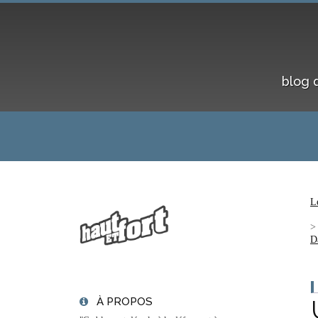
blog 
L
D
À PROPOS