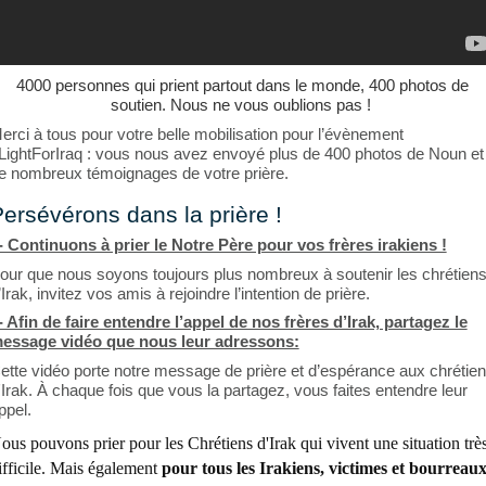
4000 personnes qui prient partout dans le monde, 400 photos de
soutien. Nous ne vous oublions pas !
erci à tous pour votre belle mobilisation pour l’évènement
LightForIraq : vous nous avez envoyé plus de 400 photos de Noun et
e nombreux témoignages de votre prière.
ersévérons dans la prière !
- Continuons à prier le Notre Père pour vos frères irakiens !
our que nous soyons toujours plus nombreux à soutenir les chrétien
’Irak, invitez vos amis à rejoindre l’intention de prière.
- Afin de faire entendre l’appel de nos frères d’Irak, partagez le
essage vidéo que nous leur adressons:
ette vidéo porte notre message de prière et d’espérance aux chrétie
'Irak. À chaque fois que vous la partagez, vous faites entendre leur
ppel.
ous pouvons prier pour les Chrétiens d'Irak qui vivent une situation trè
ifficile. Mais également
pour tous les Irakiens, victimes et bourreau