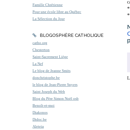
c
Famille Chrétienne
*
Pour une école libre au Québec
*
La Sélection du Jour
N
BLOGOSPHÈRE CATHOLIQUE
p
catho.org
Chesterton
Saint-Sacrement Liège
La Nef
Le blog de Jeanne Smits
L
donchristophe.be
le blog de Jean-Pierre Snyers
Saint Joseph du Web
Blog du Père Simon Noël osb
Benoît-et-moi
Diakonos
Didoc.be
Aleteia