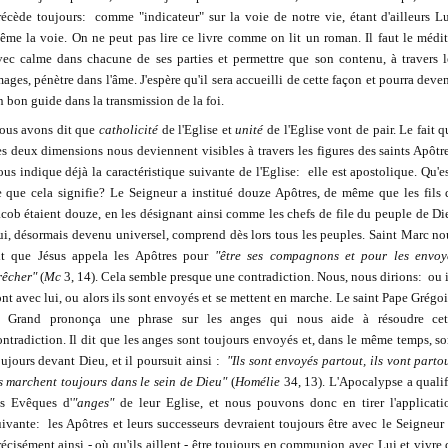
récède toujours: comme "indicateur" sur la voie de notre vie, étant d'ailleurs Lu
ême la voie. On ne peut pas lire ce livre comme on lit un roman. Il faut le médit
vec calme dans chacune de ses parties et permettre que son contenu, à travers l
mages, pénètre dans l'âme. J'espère qu'il sera accueilli de cette façon et pourra deven
n bon guide dans la transmission de la foi.
ous avons dit que
catholicité
de l'Eglise et
unité
de l'Eglise vont de pair. Le fait q
es deux dimensions nous deviennent visibles à travers les figures des saints Apôtre
ous indique déjà la caractéristique suivante de l'Eglise: elle est apostolique. Qu'es
e que cela signifie? Le Seigneur a institué douze Apôtres, de même que les fils 
acob étaient douze, en les désignant ainsi comme les chefs de file du peuple de Di
ui, désormais devenu universel, comprend dès lors tous les peuples. Saint Marc no
it que Jésus appela les Apôtres pour
"être ses compagnons et pour les envoy
rêcher"
(
Mc
3, 14). Cela semble presque une contradiction. Nous, nous dirions: ou i
ont avec lui, ou alors ils sont envoyés et se mettent en marche. Le saint Pape Grégoi
e Grand prononça une phrase sur les anges qui nous aide à résoudre cet
ontradiction. Il dit que les anges sont toujours envoyés et, dans le même temps, so
oujours devant Dieu, et il poursuit ainsi :
"Ils sont envoyés partout, ils vont partou
ls marchent toujours dans le sein de Dieu"
(
Homélie
34, 13). L'Apocalypse a qualif
es Evêques d'
"anges"
de leur Eglise, et nous pouvons donc en tirer l'applicati
uivante: les Apôtres et leurs successeurs devraient toujours être avec le Seigneur 
récisément ainsi - où qu'ils aillent - être toujours en communion avec Lui et vivre 