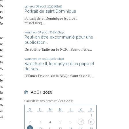
r,
samedi 08
août 2026
08h58
Portrait de saint Dominique
et
du
Portrait de St Dominique (source :
missel.free)...
la
vendredi 07
août 2026
10h33
Peut-on être excommunié pour une
se
publication...
ue
De Solène Tadié sur le NCR : Peut-on être...
te
ne
vendredi 07
août 2026
10h10
du
Saint Sixte II, le martyre d'un pape et
e,
de ses...
ur
D'Ermes Dovico sur la NBQ : Saint Sixte II,...
le
s.
AOÛT 2026
du
er
Calendrier des notes en Août 2026
e,
D
L
M
M
J
V
S
ur
1
ui
2
3
4
5
6
7
8
9
10
11
12
13
14
15