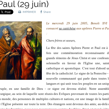
Paul (29 juin)
IMPRIMER
Share
Le mercredi 29 juin 2005, Benoît XVI
consacré
sa catéchèse
aux apôtres Pierre et Pa
:
Chers frères et soeurs,
La fête des saints Apôtres Pierre et Paul est à 
fois une commémoration reconnaissante d
grands témoins de Jésus Christ et une confessi
solennelle en faveur de l'Eglise une, saint
catholique et apostolique. C'est tout d'abord u
fête de la catholicité. Le signe de la Pentecôte -
nouvelle communauté qui parle dans toutes l
langues et qui unit tous les peuples en un uniq
euple, en une famille de Dieu - ce signe est devenu réalité. Notre assembl
iturgique, au sein de laquelle sont réunis des Evêques provenant de toutes les parti
u monde, des personnes de multiples cultures et nations, est une image de la famil
e l'Eglise présente sur toute la terre. Des étrangers sont devenus des amis; au-delà 