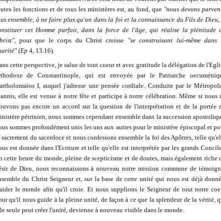
outes les fonctions et de tous les ministères est, au fond, que
"nous devons parveni
ous ensemble, à ne faire plus qu'un dans la foi et la connaissance du Fils de Dieu, 
onstituer cet Homme parfait, dans la force de l'âge, qui réalise la plénitude 
hrist"
, pour que le corps du Christ croisse
"se construisant lui-même dans 
harité"
(
Ep
4, 13.16).
ans cette perspective, je salue de tout coeur et avec gratitude la délégation de l'Egli
rthodoxe de Constantinople, qui est envoyée par le Patriarche oecuméniq
artholomaios I, auquel j'adresse une pensée cordiale. Conduite par le Métropoli
oannis, elle est venue à notre fête et participe à notre célébration. Même si nous 
rouvons pas encore un accord sur la question de l'interprétation et de la portée 
inistère pétrinien, nous sommes cependant ensemble dans la succession apostoliqu
ous sommes profondément unis les uns aux autres pour le ministère épiscopal et po
e sacrement du sacerdoce et nous confessons ensemble la foi des Apôtres, telle qu'el
ous est donnée dans l'Ecriture et telle qu'elle est interprétée par les grands Concile
n cette heure du monde, pleine de scepticisme et de doutes, mais également riche 
ésir de Dieu, nous reconnaissons à nouveau notre mission commune de témoign
nsemble du Christ Seigneur et, sur la base de cette unité qui nous est déjà donné
'aider le monde afin qu'il croie. Et nous supplions le Seigneur de tout notre coe
our qu'il nous guide à la pleine unité, de façon à ce que la splendeur de la vérité, q
lle seule peut créer l'unité, devienne à nouveau visible dans le monde.