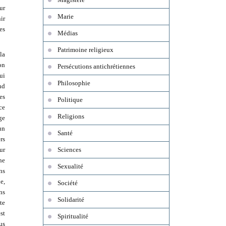
ur
Marie
ir
es
Médias
Patrimoine religieux
la
on
Persécutions antichrétiennes
ui
Philosophie
nd
es
Politique
ce
Religions
ge
un
Santé
rs
ur
Sciences
ne
Sexualité
ns
e,
Société
ns
Solidarité
te
st
Spiritualité
us