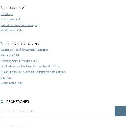
POUR LA VIE
Généthique
Jeunes pour la vie
Institut Européen de Bioéthique
Marche pour la Vie
SITES À DÉCOUVRIR
Exultet, site de téléchargement catholique
Mysterium fidei
Fraternité Saint-Pierre (Belgique)
Le Messie et son Prophète - Aux origines de l'Islam
EEChO Enjeux de l'Etude du Christianisme des Origines
Una Voce
Forum Catholicum
RECHERCHER