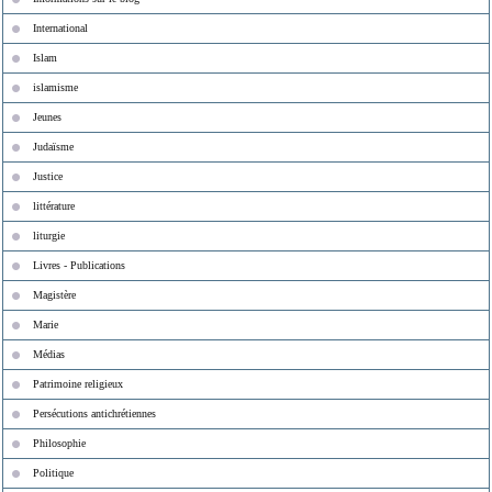
International
Islam
islamisme
Jeunes
Judaïsme
Justice
littérature
liturgie
Livres - Publications
Magistère
Marie
Médias
Patrimoine religieux
Persécutions antichrétiennes
Philosophie
Politique