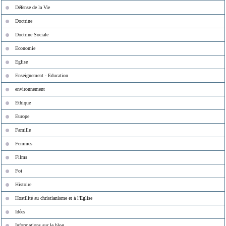
Défense de la Vie
Doctrine
Doctrine Sociale
Economie
Eglise
Enseignement - Education
environnement
Ethique
Europe
Famille
Femmes
Films
Foi
Histoire
Hostilité au christianisme et à l'Eglise
Idées
Informations sur le blog