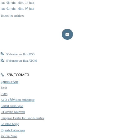
lun. 08 juin - dim. 14 juin
lun. 01 juin - dim. 07 juin
Toutes les archives
S'abonner au flux RSS
S'abonner au flux ATOM
S'INFORMER
Eglises d'Asie
Zenit
Fides
KTO Télévision catholique
Portail catholique
L'Homme Nouveau
European Centre for Law & Justice
Le salon beige
Riposte Catholique
Vatican News