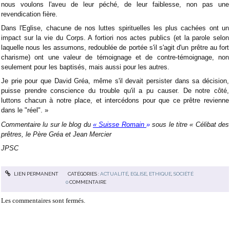
nous voulons l'aveu de leur péché, de leur faiblesse, non pas une
revendication fière.
Dans l'Eglise, chacune de nos luttes spirituelles les plus cachées ont un
impact sur la vie du Corps. A fortiori nos actes publics (et la parole selon
laquelle nous les assumons, redoublée de portée s'il s'agit d'un prêtre au fort
charisme) ont une valeur de témoignage et de contre-témoignage, non
seulement pour les baptisés, mais aussi pour les autres.
Je prie pour que David Gréa, même s'il devait persister dans sa décision,
puisse prendre conscience du trouble qu'il a pu causer. De notre côté,
luttons chacun à notre place, et intercédons pour que ce prêtre revienne
dans le "réel". »
Commentaire lu sur le blog du
« Suisse Romain
»
sous le titre « Célibat des
prêtres, le Père Gréa et Jean Mercier
JPSC
LIEN PERMANENT
CATÉGORIES :
ACTUALITÉ
,
EGLISE
,
ETHIQUE
,
SOCIÉTÉ
0
COMMENTAIRE
Les commentaires sont fermés.