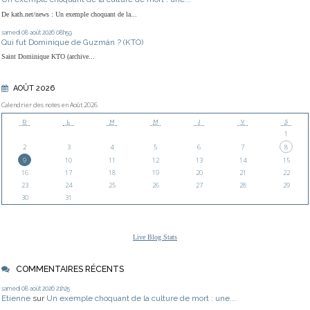
De kath.net/news : Un exemple choquant de la...
samedi 08
août 2026
08h59
Qui fut Dominique de Guzmán ? (KTO)
Saint Dominique KTO (archive...
AOÛT 2026
Calendrier des notes en Août 2026
D
L
M
M
J
V
S
1
2
3
4
5
6
7
8
9
10
11
12
13
14
15
16
17
18
19
20
21
22
23
24
25
26
27
28
29
30
31
Live Blog Stats
COMMENTAIRES RÉCENTS
samedi 08
août 2026
21h25
Etienne
sur
Un exemple choquant de la culture de mort : une...