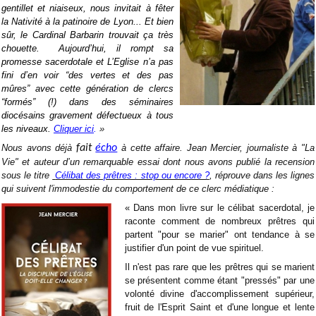
gentillet et niaiseux, nous invitait à fêter
la Nativité à la patinoire de Lyon... Et bien
sûr, le Cardinal Barbarin trouvait ça très
chouette. Aujourd’hui, il rompt sa
promesse sacerdotale et L’Eglise n’a pas
fini d’en voir “des vertes et des pas
mûres” avec cette génération de clercs
“formés” (!) dans des séminaires
diocésains gravement défectueux à tous
les niveaux.
Cliquer ici
.
»
Nous avons déjà
fait
écho
à cette affaire. Jean Mercier,
journaliste à "La
Vie" et auteur d’un remarquable essai dont nous avons publié la recension
sous le titre
Célibat des prêtres : stop ou encore ?
, réprouve dans les lignes
qui suivent l'immodestie du comportement de ce clerc médiatique :
« Dans mon livre sur le célibat sacerdotal, je
raconte comment de nombreux prêtres qui
partent "pour se marier" ont tendance à se
justifier d'un point de vue spirituel.
Il n'est pas rare que les prêtres qui se marient
se présentent comme étant "pressés" par une
volonté divine d'accomplissement supérieur,
fruit de l'Esprit Saint et d'une longue et lente