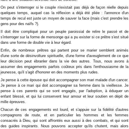
On peut s'interroger si le couple n'existait pas déjà de façon réelle depuis
quelques temps, auquel cas la réflexion a déjà été pliée : l'annonce d'un
temps de recul est juste un moyen de sauver la face (mais c'est prendre les
gens pour des naïfs ?).
Il doit être compliqué pour un peuple paroissial de relire le passé et de
s'interroger sur la forme de mensonge qui a pu exister si ce prêtre s'est situé
dans une forme de double vie à leur égard.
Enfin, de nombreux prêtres qui partent pour se marier semblent animés
d'une sorte de désinvolture spirituelle, d'une forme d'aveuglement de ce que
leur décision peut ébranler dans la vie des autres. Tous, nous avons à
assumer des engagements parfois coûteux pris dans l'enthousiasme de la
jeunesse, qu'il s'agit d'honorer en des moments plus rudes.
Je pense à cette épouse qui doit accompagner son mari malade d'un cancer.
Je pense à ce mari qui doit accompagner sa femme dans la vieillesse. Je
pense à ces parents qui se sont engagés, par l'adoption, à éduquer un
enfant blessé, et qui lui conservent leur amour et leur soutien en dépit de
mille épreuves.
Chacun de ces engagements est lourd, et s'appuie sur la fidélité d'autres
compagnons de route, et en particulier les hommes et les femmes
consacrés à Dieu, qui sont affrontés eux aussi à des combats, et qui sont
des guides inspirants. Nous pouvons accepter qu'ils chutent, mais alors