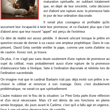
maturation spirituelle, en oubliant totalement
que, en dépit de leur sincérité, cette décision
est d'abord une rupture avec la promesse faite
le jour de leur ordination diaconale.
Il serait plus courageux et profitable qu'ils
assument leur incapacité à tenir leur promesse, et ce d'autant plus que c'est
d'abord ainsi que leur nouvel "appel" est perçu de l'extérieur.
Ce déni de réalité est assez pénible. Il devient urticant lorsque le prêtre en
question essaie de donner à sa cause une ampleur prophétique. Dans le cas
présent, David Gréa semble enrôler le pape, comme une sorte d'arbitre ou
de caution. Assez osé, je trouve.
De plus, il ne s'agit pas sans doute seulement d'une rupture de promesse au
sujet du célibat, mais probablement aussi d'une rupture de la promesse
d'obéissance faite à l'évêque, faite à l'ordination diaconale et réitérée lors de
l'ordination sacerdotale.
On imagine mal que le cardinal Barbarin n'ait pas déjà invité son prêtre à re-
choisir le célibat et renoncer à son mariage. Donc c'est doublement
problématique, ne serait-ce que spirituellement.
L'autre malaise est le flou de la situation. Le Père Gréa parle d'une réflexion
et d'un recul nécessaire. Mais s'il est démis de ses fonctions en pleine
année liturgique, dix jours avant le Carême, c'est qu'il a fallu agir en urgence,
face à une situation devenue hors de contrôle.