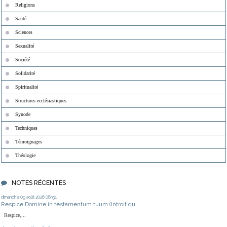
Religions
Santé
Sciences
Sexualité
Société
Solidarité
Spiritualité
Structures ecclésiastiques
Synode
Techniques
Témoignages
Théologie
NOTES RÉCENTES
dimanche 09
août 2026
08h31
Respice Domine in testamentum tuum (Introit du...
Respice,...