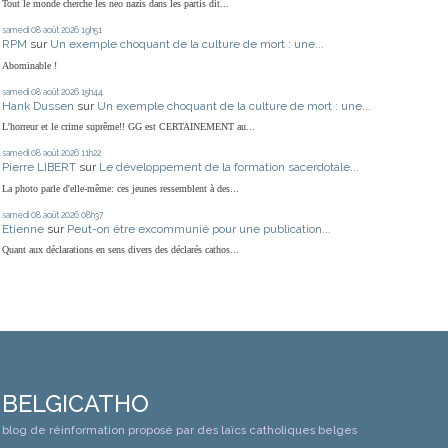
Tout le monde cherche les neo nazis dans les partis dit...
samedi 08
août 2026
19h51
RPM
sur
Un exemple choquant de la culture de mort : une...
Abominable !
samedi 08
août 2026
15h44
Hank Dussen
sur
Un exemple choquant de la culture de mort : une...
L'horreur et le crime suprême!! GG est CERTAINEMENT au...
samedi 08
août 2026
11h22
Pierre LIBERT
sur
Le développement de la formation sacerdotale...
La photo parle d'elle-même: ces jeunes ressemblent à des...
samedi 08
août 2026
08h37
Etienne
sur
Peut-on être excommunié pour une publication...
Quant aux déclarations en sens divers des déclarés cathos...
BELGICATHO
blog de réinformation proposé par des laïcs catholiques belges