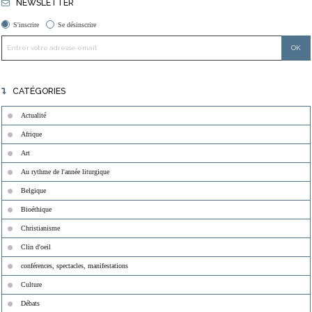
NEWSLETTER
S'inscrire
Se désinscrire
CATÉGORIES
Actualité
Afrique
Art
Au rythme de l'année liturgique
Belgique
Bioéthique
Christianisme
Clin d'oeil
conférences, spectacles, manifestations
Culture
Débats