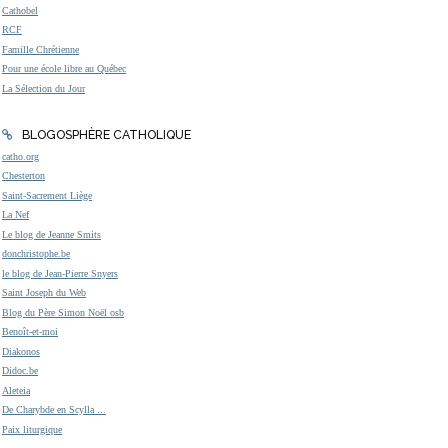
Cathobel
RCF
Famille Chrétienne
Pour une école libre au Québec
La Sélection du Jour
BLOGOSPHÈRE CATHOLIQUE
catho.org
Chesterton
Saint-Sacrement Liège
La Nef
Le blog de Jeanne Smits
donchristophe.be
le blog de Jean-Pierre Snyers
Saint Joseph du Web
Blog du Père Simon Noël osb
Benoît-et-moi
Diakonos
Didoc.be
Aleteia
De Charybde en Scylla ...
Paix liturgique