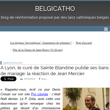
BELGICATHO
blog de réinformation proposé par des laïcs catholiques belges
Les dogmes "moyenâgeux", fomenteurs de schismes ?
Page d'accueil
Fête de la Chaire de Saint Pierre (22 février)
mardi 21
février 2017
A Lyon, le curé de Sainte Blandine publie ses bans
de mariage: la réaction de Jean Mercier
IMPRIMER
Share
«
Rappelez-vous, écrit ce jour Denis
Crouan sur son site
Pro Liturgia
: c’était
Noël dernier. Le P. Gréa, avec cette voix
doucereuse qu’on remarque chez les
prêtres qui rêvent d’un christianisme