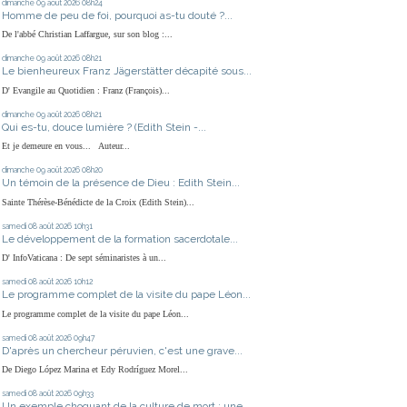
dimanche 09
août 2026
08h24
Homme de peu de foi, pourquoi as-tu douté ?...
De l'abbé Christian Laffargue, sur son blog :...
dimanche 09
août 2026
08h21
Le bienheureux Franz Jägerstätter décapité sous...
D' Evangile au Quotidien : Franz (François)...
dimanche 09
août 2026
08h21
Qui es-tu, douce lumière ? (Edith Stein -...
Et je demeure en vous... Auteur...
dimanche 09
août 2026
08h20
Un témoin de la présence de Dieu : Edith Stein...
Sainte Thérèse-Bénédicte de la Croix (Edith Stein)...
samedi 08
août 2026
10h31
Le développement de la formation sacerdotale...
D' InfoVaticana : De sept séminaristes à un...
samedi 08
août 2026
10h12
Le programme complet de la visite du pape Léon...
Le programme complet de la visite du pape Léon...
samedi 08
août 2026
09h47
D'après un chercheur péruvien, c'est une grave...
De Diego López Marina et Edy Rodríguez Morel...
samedi 08
août 2026
09h33
Un exemple choquant de la culture de mort : une...