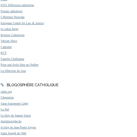
KTO Télévision catholique
Portail catholique
L'Homme Nouveau
European Centre for Law & Justice
Le salon beige
Riposte Catholique
Vatican News
Cathobel
RCF
Famille Chrétienne
Pour une école libre au Québec
La Sélection du Jour
BLOGOSPHÈRE CATHOLIQUE
catho.org
Chesterton
Saint-Sacrement Liège
La Nef
Le blog de Jeanne Smits
donchristophe.be
le blog de Jean-Pierre Snyers
Saint Joseph du Web