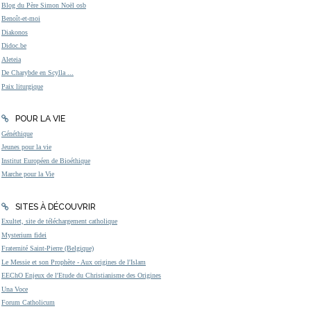
Blog du Père Simon Noël osb
Benoît-et-moi
Diakonos
Didoc.be
Aleteia
De Charybde en Scylla ...
Paix liturgique
POUR LA VIE
Généthique
Jeunes pour la vie
Institut Européen de Bioéthique
Marche pour la Vie
SITES À DÉCOUVRIR
Exultet, site de téléchargement catholique
Mysterium fidei
Fraternité Saint-Pierre (Belgique)
Le Messie et son Prophète - Aux origines de l'Islam
EEChO Enjeux de l'Etude du Christianisme des Origines
Una Voce
Forum Catholicum