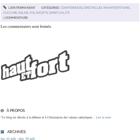
LIEN PERMANENT
CATÉGORIES :
CONFÉRENCES, SPECTACLES, MANIFESTATIONS
,
CULTURE
,
EGLISE
,
FOI
,
SOCIÉTÉ
,
SPIRITUALITÉ
0
COMMENTAIRE
Les commentaires sont fermés.
À PROPOS
"Ce blog est dévolu à la défense et à l'illustration des valeurs catholiques...
Lire la suite
ARCHIVES
lun. 03 août - dim. 09 août