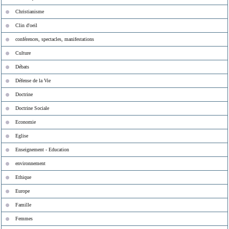
Christianisme
Clin d'oeil
conférences, spectacles, manifestations
Culture
Débats
Défense de la Vie
Doctrine
Doctrine Sociale
Economie
Eglise
Enseignement - Education
environnement
Ethique
Europe
Famille
Femmes