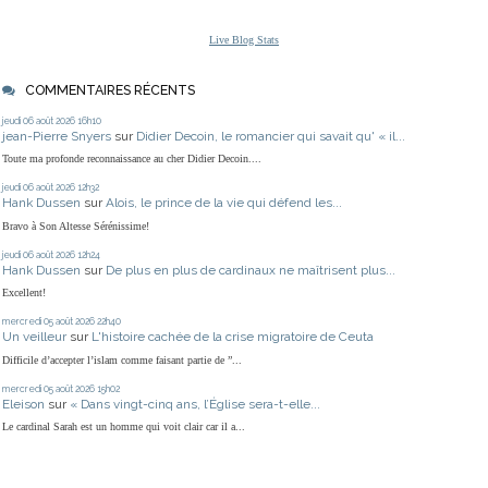
Live Blog Stats
COMMENTAIRES RÉCENTS
jeudi 06
août 2026
16h10
jean-Pierre Snyers
sur
Didier Decoin, le romancier qui savait qu' « il...
Toute ma profonde reconnaissance au cher Didier Decoin....
jeudi 06
août 2026
12h32
Hank Dussen
sur
Alois, le prince de la vie qui défend les...
Bravo à Son Altesse Sérénissime!
jeudi 06
août 2026
12h24
Hank Dussen
sur
De plus en plus de cardinaux ne maîtrisent plus...
Excellent!
mercredi 05
août 2026
22h40
Un veilleur
sur
L'histoire cachée de la crise migratoire de Ceuta
Difficile d’accepter l’islam comme faisant partie de ”...
mercredi 05
août 2026
15h02
Eleison
sur
« Dans vingt-cinq ans, l’Église sera-t-elle...
Le cardinal Sarah est un homme qui voit clair car il a...