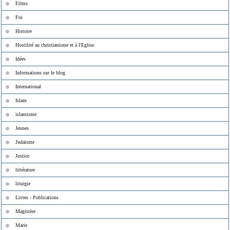
Films
Foi
Histoire
Hostilité au christianisme et à l'Eglise
Idées
Informations sur le blog
International
Islam
islamisme
Jeunes
Judaïsme
Justice
littérature
liturgie
Livres - Publications
Magistère
Marie