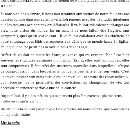
Notre chemin sera éclairé, balisé par Benoît de Nurcie, plus connu sous le nom de
st Benoît.
Si nous voulons survivre, il nous faut retourner aux racines de notre foi, dans nos
pensées comme dans nos actes. Il va falloir renouer avec des habitudes intérieures
que les croyants occidentaux ont délaissées. Il va falloir radicalement changer nos
vies, notre vision du monde. En un mot, il va nous falloir être l’Eglise, sans
compromis, quel qu’en soit le coût ! Il va falloir collaborer avec les chrétiens de
notre entourage pour bâtir des réponses aux défis que ce monde lance à l’Eglise.
Pour que le sel ne perde pas sa saveur, nous devons agir.
Arrêter de vouloir colmater les fuites, sauver ce qui est existant. Non ! car bien
souvent les structures existantes n’ont plus l’Esprit, elles sont corrompues, elles
sont compromises. Il faut créer des structures nouvelles dans lesquelles il n’y pas
de compromission, dans lesquelles le monde ne peut faire entrer son venin. C’est
un travail passionnant mais aussi c’est un travail qui nécessite des choix radicaux,
qui nécessite de la générosité, des convictions, un changement de vie. Qui
nécessite de renoncer parfois à une belle carrière.
Aujourd’hui, il y a des métiers qui ne peuvent plus être exercés : pharmaciens,
médecins jusqu’à quand ?
Attention cela ne veut pas dire que l’on sera clos sur nous-mêmes, que nous ferons
un repli identitaire.
Lire la suite