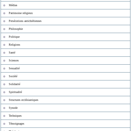
Médias
Patrimoine religieux
Persécutions antichrétiennes
Philosophie
Politique
Religions
Santé
Sciences
Sexualité
Société
Solidarité
Spiritualité
Structures ecclésiastiques
Synode
Techniques
Témoignages