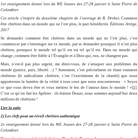
1er enseignement donné lors du WE Jeunes des 27-28 janvier à Saint Pierre de
Colombier
Cet article s’inspire du deuxième chapitre de l’ouvrage de R. Dreher,
Comment
être chrétien dans un monde qui ne l’est plus, le pari bénédictin.
Éditions Artège,
2017.
Se demander comment être chrétien dans un monde qui ne l’est plus, c’est
commencer par s’interroger sur ce monde, par se demander pourquoi il n’est plus
chrétien, pourquoi le monde tel qu’il est est tel qu’il est. Dans un monde qui
change, comment être fidèle à l’Évangile et à Dieu qui, eux, ne changent pas.
Mais, n’est-il pas plus urgent, me direz-vous, de s’attaquer aux problèmes du
monde (justice, paix, liberté…) ? Justement, c’est précisément en étant vraiment
chrétiens (le radicalisme chrétien, c’est l’extrémisme de la charité) que nous
apporterons la lumière de la vérité à tous ceux que nous rencontrerons : « Soyez
ce que vous devez être et vous mettrez le feu de l’amour dans le monde ! »
[1]
.
C’est ce qu’on fait les Apôtres : ils étaient Douze, nous sommes aujourd’hui deux
millions de chrétiens !
Lire la suite
2) Les clefs pour un réveil chrétien authentique
2e enseignement donné lors du WE Jeunes des 27-28 janvier à Saint Pierre de
Colombier