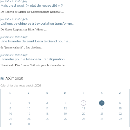
jeudi 06
août 2026
09h15
Mais c'est quoi, l’« état de nécessité » ?
De Roberto de Mattei sur Corrispondenza Romana :...
jeudi 06
août 2026
09h08
L'offensive chinoise à l'exportation transforme...
De Marco Respinti sur Bitter Winter :...
jeudi 06
août 2026
08h47
Une homélie de saint Léon le Grand pour la...
de "jeunes-catho.fr" : Les chrétiens...
jeudi 06
août 2026
08h47
Homélie pour la fête de la Transfiguration
Homélie du Père Simon Noël osb pour le dimanche de...
AOÛT 2026
Calendrier des notes en Août 2026
D
L
M
M
J
V
S
1
2
3
4
5
6
7
8
9
10
11
12
13
14
15
16
17
18
19
20
21
22
23
24
25
26
27
28
29
30
31