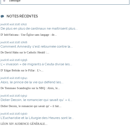
Théologie
NOTES RÉCENTES
jeudi 06
août 2026
10h22
De plus en plus de cardinaux ne maîtrisent plus...
D' InfoVaticana : Une Église sans langage : de...
jeudi 06
août 2026
10h08
Comment Amnesty s'est retournée contre la...
De David Hahn sur le Catholic Herald :...
jeudi 06
août 2026
09h58
L’« invasion » de migrants à Ceuta divise les...
D' Edgar Beltrán sur le Pillar : L’«...
jeudi 06
août 2026
09h41
Alois, le prince de la vie qui défend les...
De Tommaso Scandroglio sur la NBQ : Alois, le...
jeudi 06
août 2026
09h32
Didier Decoin, le romancier qui savait qu' « il...
Didier Decoin, le romancier qui savait qu' « il fait...
jeudi 06
août 2026
09h20
L’Eucharistie et la Liturgie des Heures sont le...
LÉON XIV AUDIENCE GÉNÉRALE...