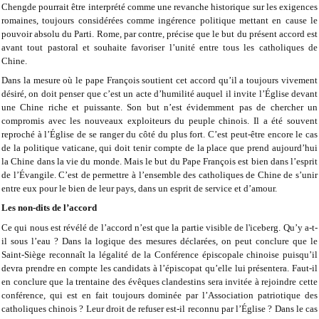
Chengde pourrait être interprété comme une revanche historique sur les exigences
romaines, toujours considérées comme ingérence politique mettant en cause le
pouvoir absolu du Parti. Rome, par contre, précise que le but du présent accord est
avant tout pastoral et souhaite favoriser l’unité entre tous les catholiques de
Chine.
Dans la mesure où le pape François soutient cet accord qu’il a toujours vivement
désiré, on doit penser que c’est un acte d’humilité auquel il invite l’Église devant
une Chine riche et puissante. Son but n’est évidemment pas de chercher un
compromis avec les nouveaux exploiteurs du peuple chinois. Il a été souvent
reproché à l’Église de se ranger du côté du plus fort. C’est peut-être encore le cas
de la politique vaticane, qui doit tenir compte de la place que prend aujourd’hui
la Chine dans la vie du monde. Mais le but du Pape François est bien dans l’esprit
de l’Évangile. C’est de permettre à l’ensemble des catholiques de Chine de s’unir
entre eux pour le bien de leur pays, dans un esprit de service et d’amour.
Les non-dits de l’accord
Ce qui nous est révélé de l’accord n’est que la partie visible de l'iceberg. Qu’y a-t-
il sous l’eau ? Dans la logique des mesures déclarées, on peut conclure que le
Saint-Siège reconnaît la légalité de la Conférence épiscopale chinoise puisqu’il
devra prendre en compte les candidats à l’épiscopat qu’elle lui présentera. Faut-il
en conclure que la trentaine des évêques clandestins sera invitée à rejoindre cette
conférence, qui est en fait toujours dominée par l’Association patriotique des
catholiques chinois ? Leur droit de refuser est-il reconnu par l’Église ? Dans le cas