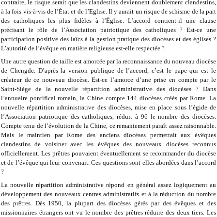
contraire, le risque serait que les clandestins deviennent doublement clandestins,
à la fois vis-à-vis de l’État et de l’Eglise. Il y aurait un risque de schisme de la part
des catholiques les plus fidèles à l’Église. L’accord contient-il une clause
précisant le rôle de l’Association patriotique des catholiques ? Est-ce une
participation positive des laïcs à la gestion pratique des diocèses et des églises ?
L’autorité de l’évêque en matière religieuse est-elle respectée ?
Une autre question de taille est amorcée par la reconnaissance du nouveau diocèse
de Chengde. D’après la version publique de l’accord, c’est le pape qui est le
créateur de ce nouveau diocèse. Est-ce l’amorce d’une prise en compte par le
Saint-Siège de la nouvelle répartition administrative des diocèses ? Dans
l’annuaire pontifical romain, la Chine compte 144 diocèses créés par Rome. La
nouvelle répartition administrative des diocèses, mise en place sous l’égide de
l’Association patriotique des catholiques, réduit à 96 le nombre des diocèses.
Compte tenu de l’évolution de la Chine, ce remaniement paraît assez raisonnable.
Mais le maintien par Rome des anciens diocèses permettait aux évêques
clandestins de voisiner avec les évêques des nouveaux diocèses reconnus
officiellement. Les prêtres pouvaient éventuellement se recommander du diocèse
et de l’évêque qui leur convenait. Ces questions sont-elles abordées dans l’accord
?
La nouvelle répartition administrative répond en général assez logiquement au
développement des nouveaux centres administratifs et à la réduction du nombre
des prêtres. Dès 1950, la plupart des diocèses gérés par des évêques et des
missionnaires étrangers ont vu le nombre des prêtres réduire des deux tiers. Les