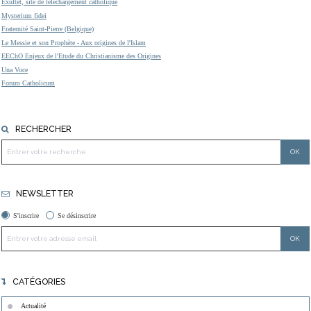
Exultet, site de téléchargement catholique
Mysterium fidei
Fraternité Saint-Pierre (Belgique)
Le Messie et son Prophète - Aux origines de l'Islam
EEChO Enjeux de l'Etude du Christianisme des Origines
Una Voce
Forum Catholicum
RECHERCHER
NEWSLETTER
S'inscrire
Se désinscrire
CATÉGORIES
Actualité