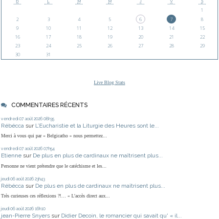
D
L
M
M
J
V
S
1
2
3
4
5
6
7
8
9
10
11
12
13
14
15
16
17
18
19
20
21
22
23
24
25
26
27
28
29
30
31
Live Blog Stats
COMMENTAIRES RÉCENTS
vendredi 07
août 2026
08h35
Rébécca
sur
L’Eucharistie et la Liturgie des Heures sont le...
Merci à vous qui par « Belgicatho » nous permettez...
vendredi 07
août 2026
07h54
Etienne
sur
De plus en plus de cardinaux ne maîtrisent plus...
Personne ne vient prétendre que le catéchisme et les...
jeudi 06
août 2026
23h43
Rébécca
sur
De plus en plus de cardinaux ne maîtrisent plus...
Très curieuses ces réflexions ?!… « L'accès direct aux...
jeudi 06
août 2026
16h10
jean-Pierre Snyers
sur
Didier Decoin, le romancier qui savait qu' « il...