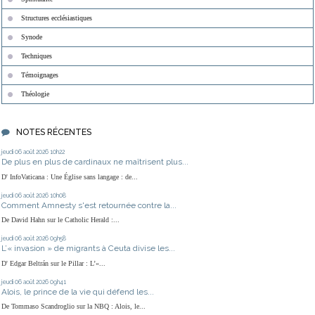
Structures ecclésiastiques
Synode
Techniques
Témoignages
Théologie
NOTES RÉCENTES
jeudi 06
août 2026
10h22
De plus en plus de cardinaux ne maîtrisent plus...
D' InfoVaticana : Une Église sans langage : de...
jeudi 06
août 2026
10h08
Comment Amnesty s'est retournée contre la...
De David Hahn sur le Catholic Herald :...
jeudi 06
août 2026
09h58
L’« invasion » de migrants à Ceuta divise les...
D' Edgar Beltrán sur le Pillar : L’«...
jeudi 06
août 2026
09h41
Alois, le prince de la vie qui défend les...
De Tommaso Scandroglio sur la NBQ : Alois, le...