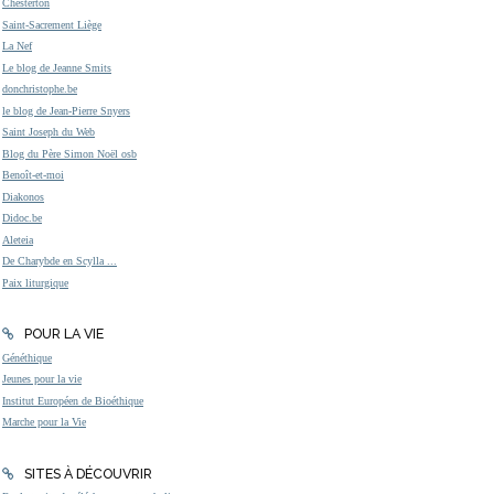
Chesterton
Saint-Sacrement Liège
La Nef
Le blog de Jeanne Smits
donchristophe.be
le blog de Jean-Pierre Snyers
Saint Joseph du Web
Blog du Père Simon Noël osb
Benoît-et-moi
Diakonos
Didoc.be
Aleteia
De Charybde en Scylla ...
Paix liturgique
POUR LA VIE
Généthique
Jeunes pour la vie
Institut Européen de Bioéthique
Marche pour la Vie
SITES À DÉCOUVRIR