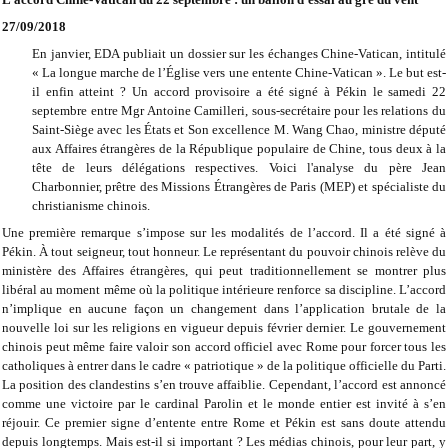
27/09/2018
En janvier, EDA publiait un dossier sur les échanges Chine-Vatican, intitulé
« La longue marche de l’Église vers une entente Chine-Vatican ». Le but est-
il enfin atteint ? Un accord provisoire a été signé à Pékin le samedi 22
septembre entre Mgr Antoine Camilleri, sous-secrétaire pour les relations du
Saint-Siège avec les États et Son excellence M. Wang Chao, ministre député
aux Affaires étrangères de la République populaire de Chine, tous deux à la
tête de leurs délégations respectives. Voici l'analyse du père Jean
Charbonnier, prêtre des Missions Étrangères de Paris (MEP) et spécialiste du
christianisme chinois.
Une première remarque s’impose sur les modalités de l’accord. Il a été signé à
Pékin. À tout seigneur, tout honneur. Le représentant du pouvoir chinois relève du
ministère des Affaires étrangères, qui peut traditionnellement se montrer plus
libéral au moment même où la politique intérieure renforce sa discipline. L’accord
n’implique en aucune façon un changement dans l’application brutale de la
nouvelle loi sur les religions en vigueur depuis février dernier. Le gouvernement
chinois peut même faire valoir son accord officiel avec Rome pour forcer tous les
catholiques à entrer dans le cadre « patriotique » de la politique officielle du Parti.
La position des clandestins s’en trouve affaiblie. Cependant, l’accord est annoncé
comme une victoire par le cardinal Parolin et le monde entier est invité à s’en
réjouir. Ce premier signe d’entente entre Rome et Pékin est sans doute attendu
depuis longtemps. Mais est-il si important ? Les médias chinois, pour leur part, y