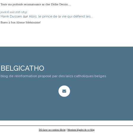
Toute ma profonde reconnaissance au cher Didier Decoin....
jeudi 06
août 2026
12h32
Hank Dussen
sur
Alois, le prince de la vie qui défend les...
Bravo à Son Altesse Sérénissime!
BELGICATHO
blog de réinformation proposé par des laïcs catholiques belges
Déclarer un contenu illicite
|
Mentions légales de ce blog