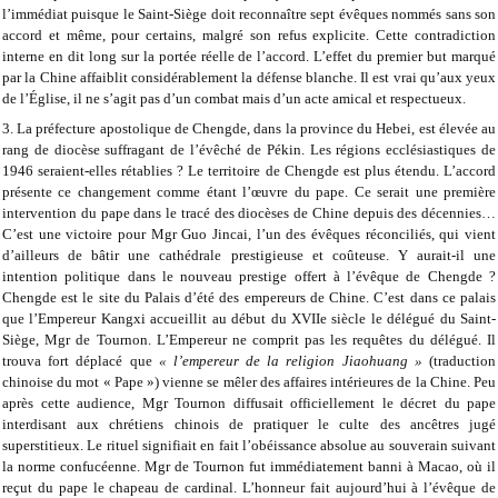
l’immédiat puisque le Saint-Siège doit reconnaître sept évêques nommés sans son
accord et même, pour certains, malgré son refus explicite. Cette contradiction
interne en dit long sur la portée réelle de l’accord. L’effet du premier but marqué
par la Chine affaiblit considérablement la défense blanche. Il est vrai qu’aux yeux
de l’Église, il ne s’agit pas d’un combat mais d’un acte amical et respectueux.
3. La préfecture apostolique de Chengde, dans la province du Hebei, est élevée au
rang de diocèse suffragant de l’évêché de Pékin. Les régions ecclésiastiques de
1946 seraient-elles rétablies ? Le territoire de Chengde est plus étendu. L’accord
présente ce changement comme étant l’œuvre du pape. Ce serait une première
intervention du pape dans le tracé des diocèses de Chine depuis des décennies…
C’est une victoire pour Mgr Guo Jincai, l’un des évêques réconciliés, qui vient
d’ailleurs de bâtir une cathédrale prestigieuse et coûteuse. Y aurait-il une
intention politique dans le nouveau prestige offert à l’évêque de Chengde ?
Chengde est le site du Palais d’été des empereurs de Chine. C’est dans ce palais
que l’Empereur Kangxi accueillit au début du XVIIe siècle le délégué du Saint-
Siège, Mgr de Tournon. L’Empereur ne comprit pas les requêtes du délégué. Il
trouva fort déplacé que
« l’empereur de la religion Jiaohuang »
(traduction
chinoise du mot « Pape ») vienne se mêler des affaires intérieures de la Chine. Peu
après cette audience, Mgr Tournon diffusait officiellement le décret du pape
interdisant aux chrétiens chinois de pratiquer le culte des ancêtres jugé
superstitieux. Le rituel signifiait en fait l’obéissance absolue au souverain suivant
la norme confucéenne. Mgr de Tournon fut immédiatement banni à Macao, où il
reçut du pape le chapeau de cardinal. L’honneur fait aujourd’hui à l’évêque de