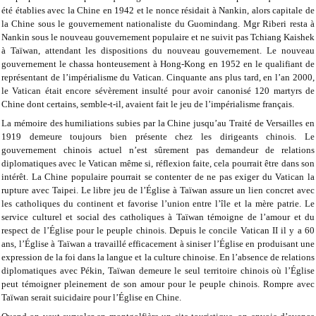
été établies avec la Chine en 1942 et le nonce résidait à Nankin, alors capitale de
la Chine sous le gouvernement nationaliste du Guomindang. Mgr Riberi resta à
Nankin sous le nouveau gouvernement populaire et ne suivit pas Tchiang Kaishek
à Taïwan, attendant les dispositions du nouveau gouvernement. Le nouveau
gouvernement le chassa honteusement à Hong-Kong en 1952 en le qualifiant de
représentant de l’impérialisme du Vatican. Cinquante ans plus tard, en l’an 2000,
le Vatican était encore sévèrement insulté pour avoir canonisé 120 martyrs de
Chine dont certains, semble-t-il, avaient fait le jeu de l’impérialisme français.
La mémoire des humiliations subies par la Chine jusqu’au Traité de Versailles en
1919 demeure toujours bien présente chez les dirigeants chinois. Le
gouvernement chinois actuel n’est sûrement pas demandeur de relations
diplomatiques avec le Vatican même si, réflexion faite, cela pourrait être dans son
intérêt. La Chine populaire pourrait se contenter de ne pas exiger du Vatican la
rupture avec Taipei. Le libre jeu de l’Église à Taïwan assure un lien concret avec
les catholiques du continent et favorise l’union entre l’île et la mère patrie. Le
service culturel et social des catholiques à Taïwan témoigne de l’amour et du
respect de l’Église pour le peuple chinois. Depuis le concile Vatican II il y a 60
ans, l’Église à Taïwan a travaillé efficacement à siniser l’Église en produisant une
expression de la foi dans la langue et la culture chinoise. En l’absence de relations
diplomatiques avec Pékin, Taïwan demeure le seul territoire chinois où l’Église
peut témoigner pleinement de son amour pour le peuple chinois. Rompre avec
Taïwan serait suicidaire pour l’Église en Chine.