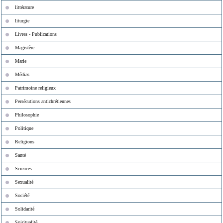
littérature
liturgie
Livres - Publications
Magistère
Marie
Médias
Patrimoine religieux
Persécutions antichrétiennes
Philosophie
Politique
Religions
Santé
Sciences
Sexualité
Société
Solidarité
Spiritualité