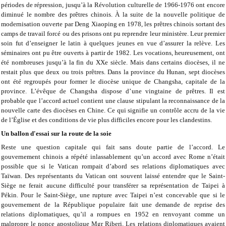
périodes de répression, jusqu’à la Révolution culturelle de 1966-1976 ont encore
diminué le nombre des prêtres chinois. À la suite de la nouvelle politique de
modernisation ouverte par Deng Xiaoping en 1978, les prêtres chinois sortant des
camps de travail forcé ou des prisons ont pu reprendre leur ministère. Leur premier
soin fut d’enseigner le latin à quelques jeunes en vue d’assurer la relève. Les
séminaires ont pu être ouverts à partir de 1982. Les vocations, heureusement, ont
été nombreuses jusqu’à la fin du XXe siècle. Mais dans certains diocèses, il ne
restait plus que deux ou trois prêtres. Dans la province du Hunan, sept diocèses
ont été regroupés pour former le diocèse unique de Changsha, capitale de la
province. L’évêque de Changsha dispose d’une vingtaine de prêtres. Il est
probable que l’accord actuel contient une clause stipulant la reconnaissance de la
nouvelle carte des diocèses en Chine. Ce qui signifie un contrôle accru de la vie
de l’Église et des conditions de vie plus difficiles encore pour les clandestins.
Un ballon d'essai sur la route de la soie
Reste une question capitale qui fait sans doute partie de l’accord. Le
gouvernement chinois a répété inlassablement qu’un accord avec Rome n’était
possible que si le Vatican rompait d’abord ses relations diplomatiques avec
Taïwan. Des représentants du Vatican ont souvent laissé entendre que le Saint-
Siège ne ferait aucune difficulté pour transférer sa représentation de Taipei à
Pékin. Pour le Saint-Siège, une rupture avec Taipei n’est concevable que si le
gouvernement de la République populaire fait une demande de reprise des
relations diplomatiques, qu’il a rompues en 1952 en renvoyant comme un
malpropre le nonce apostolique Mgr Riberi. Les relations diplomatiques avaient