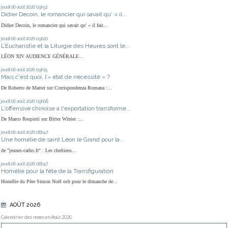
jeudi 06
août 2026
09h32
Didier Decoin, le romancier qui savait qu' « il...
Didier Decoin, le romancier qui savait qu' « il fait...
jeudi 06
août 2026
09h20
L’Eucharistie et la Liturgie des Heures sont le...
LÉON XIV AUDIENCE GÉNÉRALE...
jeudi 06
août 2026
09h15
Mais c'est quoi, l’« état de nécessité » ?
De Roberto de Mattei sur Corrispondenza Romana :...
jeudi 06
août 2026
09h08
L'offensive chinoise à l'exportation transforme...
De Marco Respinti sur Bitter Winter :...
jeudi 06
août 2026
08h47
Une homélie de saint Léon le Grand pour la...
de "jeunes-catho.fr" : Les chrétiens...
jeudi 06
août 2026
08h47
Homélie pour la fête de la Transfiguration
Homélie du Père Simon Noël osb pour le dimanche de...
AOÛT 2026
Calendrier des notes en Août 2026