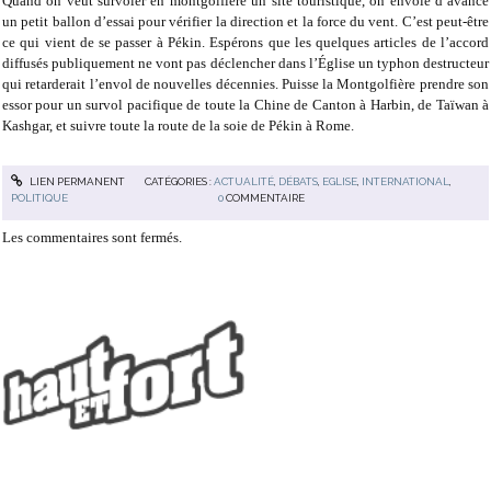
Quand on veut survoler en montgolfière un site touristique, on envoie d’avance
un petit ballon d’essai pour vérifier la direction et la force du vent. C’est peut-être
ce qui vient de se passer à Pékin. Espérons que les quelques articles de l’accord
diffusés publiquement ne vont pas déclencher dans l’Église un typhon destructeur
qui retarderait l’envol de nouvelles décennies. Puisse la Montgolfière prendre son
essor pour un survol pacifique de toute la Chine de Canton à Harbin, de Taïwan à
Kashgar, et suivre toute la route de la soie de Pékin à Rome.
LIEN PERMANENT
CATÉGORIES :
ACTUALITÉ
,
DÉBATS
,
EGLISE
,
INTERNATIONAL
,
POLITIQUE
0
COMMENTAIRE
Les commentaires sont fermés.