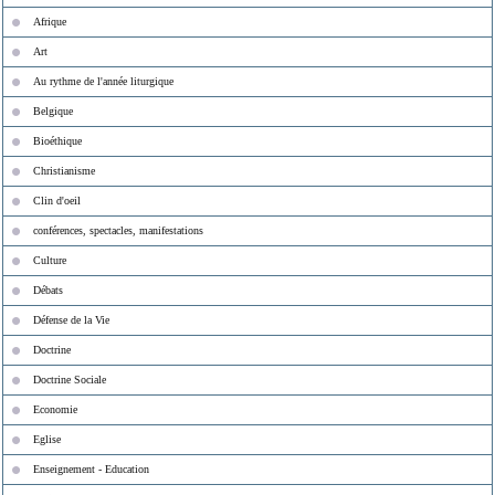
Afrique
Art
Au rythme de l'année liturgique
Belgique
Bioéthique
Christianisme
Clin d'oeil
conférences, spectacles, manifestations
Culture
Débats
Défense de la Vie
Doctrine
Doctrine Sociale
Economie
Eglise
Enseignement - Education