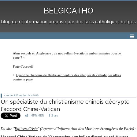
BELGICATHO
blog de réinformation proposé par des laïcs catholiques belges
Abus sexuels en Angleterre : de nouvelles révélations embarrassantes pour le
pape ?
Page d'accueil
Quand le chanoine de Beukelaer déplore des attaques de catholiques ultras
contre le pape
vendredi 28
septembre 2018
Un spécialiste du christianisme chinois décrypte
l'accord Chine-Vatican
IMPRIMER
Share
Du site "
Eglises d'Asie
" (Agence d'Information des Missions étrangères de Paris) :
L’accord Chine-Vatican du 22 septembre : un ballon d’essai au gré du vent