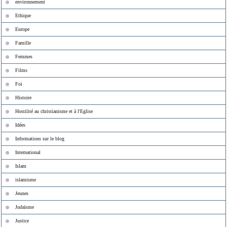
environnement
Ethique
Europe
Famille
Femmes
Films
Foi
Histoire
Hostilité au christianisme et à l'Eglise
Idées
Informations sur le blog
International
Islam
islamisme
Jeunes
Judaïsme
Justice