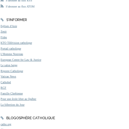
S'abonner au flux RSS
S'abonner au flux ATOM
S'INFORMER
Eglises d'Asie
Zenit
Fides
KTO Télévision catholique
Portail catholique
L'Homme Nouveau
European Centre for Law & Justice
Le salon beige
Riposte Catholique
Vatican News
Cathobel
RCF
Famille Chrétienne
Pour une école libre au Québec
La Sélection du Jour
BLOGOSPHÈRE CATHOLIQUE
catho.org