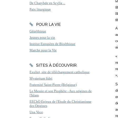
L
De Charybde en Scylla ...
q
Paix liturgique
r
e
POUR LA VIE
A
Généthique
a
Jeunes pour la vie
c
Institut Européen de Bioéthique
a
Marche pour la Vie
«
r
SITES À DÉCOUVRIR
r
Exultet, site de téléchargement catholique
»
Mysterium fidei
S
Fraternité Saint-Pierre (Belgique)
d
Le Messie et son Prophète - Aux origines de
l'Islam
e
EEChO Enjeux de l'Etude du Christianisme
d
des Origines
a
Una Voce
r