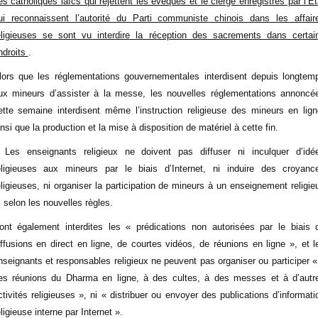
es catholiques laïcs qui rejettent les évêques et le clergé enregistrés par l’Ét
ui reconnaissent l’autorité du Parti communiste chinois dans les affair
eligieuses se sont vu interdire la réception des sacrements dans certai
ndroits
.
lors que les réglementations gouvernementales interdisent depuis longtem
ux mineurs d’assister à la messe, les nouvelles réglementations annoncé
ette semaine interdisent même l’instruction religieuse des mineurs en lign
insi que la production et la mise à disposition de matériel à cette fin.
 Les enseignants religieux ne doivent pas diffuser ni inculquer d’idé
eligieuses aux mineurs par le biais d’Internet, ni induire des croyanc
eligieuses, ni organiser la participation de mineurs à un enseignement religie
, selon les nouvelles règles.
ont également interdites les « prédications non autorisées par le biais 
iffusions en direct en ligne, de courtes vidéos, de réunions en ligne », et l
nseignants et responsables religieux ne peuvent pas organiser ou participer «
es réunions du Dharma en ligne, à des cultes, à des messes et à d’autr
ctivités religieuses », ni « distribuer ou envoyer des publications d’informati
eligieuse interne par Internet ».