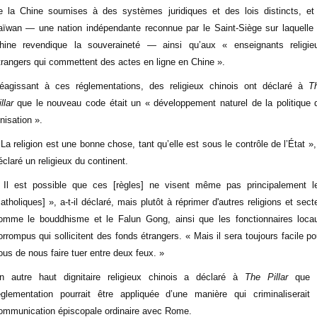
e la Chine soumises à des systèmes juridiques et des lois distincts, et
aïwan — une nation indépendante reconnue par le Saint-Siège sur laquelle 
hine revendique la souveraineté — ainsi qu’aux « enseignants religie
trangers qui commettent des actes en ligne en Chine ».
éagissant à ces réglementations, des religieux chinois ont déclaré à
T
illar
que le nouveau code était un « développement naturel de la politique 
inisation ».
 La religion est une bonne chose, tant qu’elle est sous le contrôle de l’État »,
éclaré un religieux du continent.
 Il est possible que ces [règles] ne visent même pas principalement l
catholiques] », a-t-il déclaré, mais plutôt à réprimer d'autres religions et sect
omme le bouddhisme et le Falun Gong, ainsi que les fonctionnaires loca
orrompus qui sollicitent des fonds étrangers. « Mais il sera toujours facile po
ous de nous faire tuer entre deux feux. »
n autre haut dignitaire religieux chinois a déclaré à
The Pillar
que 
églementation pourrait être appliquée d’une manière qui criminaliserait 
ommunication épiscopale ordinaire avec Rome.