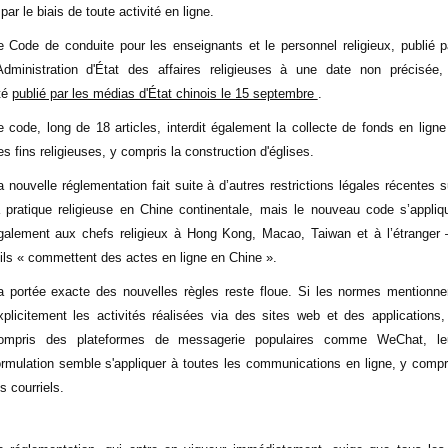
 par le biais de toute activité en ligne.
e Code de conduite pour les enseignants et le personnel religieux, publié p
'Administration d'État des affaires religieuses à une date non précisée,
té
publié par les médias d'État chinois le 15 septembre
.
e code, long de 18 articles, interdit également la collecte de fonds en ligne
es fins religieuses, y compris la construction d'églises.
a nouvelle réglementation fait suite à d’autres restrictions légales récentes s
a pratique religieuse en Chine continentale, mais le nouveau code s’appliq
galement aux chefs religieux à Hong Kong, Macao, Taiwan et à l’étranger
’ils « commettent des actes en ligne en Chine ».
a portée exacte des nouvelles règles reste floue. Si les normes mentionne
xplicitement les activités réalisées via des sites web et des applications,
ompris des plateformes de messagerie populaires comme WeChat, le
ormulation semble s'appliquer à toutes les communications en ligne, y compr
es courriels.