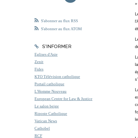
»
L
S'abonner au flux RSS
l
é
S'abonner au flux ATOM
L
S'INFORMER
d
Eglises d'Asie
L
Zenit
l
Fides
é
KTO Télévision catholique
s
Portail catholique
L
L'Homme Nouveau
e
European Centre for Law & Justice
c
Le salon beige
f
Riposte Catholique
l
Vatican News
Cathobel
RCF