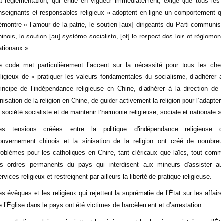
a réglementation, qui entre en vigueur immédiatement, exige que tous les
nseignants et responsables religieux » adoptent en ligne un comportement q
émontre « l’amour de la patrie, le soutien [aux] dirigeants du Parti communis
hinois, le soutien [au] système socialiste, [et] le respect des lois et règlemen
ationaux ».
e code met particulièrement l’accent sur la nécessité pour tous les che
eligieux de « pratiquer les valeurs fondamentales du socialisme, d’adhérer 
rincipe de l’indépendance religieuse en Chine, d’adhérer à la direction de 
inisation de la religion en Chine, de guider activement la religion pour l’adapter
a société socialiste et de maintenir l’harmonie religieuse, sociale et nationale »
es tensions créées entre la politique d'indépendance religieuse 
ouvernement chinois et la sinisation de la religion ont créé de nombre
roblèmes pour les catholiques en Chine, tant cléricaux que laïcs, tout com
es ordres permanents du pays qui interdisent aux mineurs d'assister a
ervices religieux et restreignent par ailleurs la liberté de pratique religieuse.
es évêques et les religieux qui rejettent la suprématie de l’État sur les affair
e l’Église dans le pays ont été victimes de harcèlement et d’arrestation.