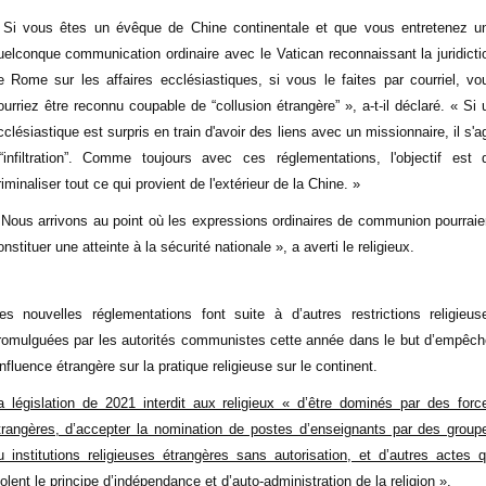
 Si vous êtes un évêque de Chine continentale et que vous entretenez u
uelconque communication ordinaire avec le Vatican reconnaissant la juridicti
e Rome sur les affaires ecclésiastiques, si vous le faites par courriel, vo
ourriez être reconnu coupable de “collusion étrangère” », a-t-il déclaré. « Si 
cclésiastique est surpris en train d'avoir des liens avec un missionnaire, il s'ag
'“infiltration”. Comme toujours avec ces réglementations, l'objectif est 
riminaliser tout ce qui provient de l'extérieur de la Chine. »
 Nous arrivons au point où les expressions ordinaires de communion pourraie
onstituer une atteinte à la sécurité nationale », a averti le religieux.
es nouvelles réglementations font suite à d’autres restrictions religieus
romulguées par les autorités communistes cette année dans le but d’empêch
’influence étrangère sur la pratique religieuse sur le continent.
a législation de 2021 interdit aux religieux « d’être dominés par des forc
trangères, d’accepter la nomination de postes d’enseignants par des group
u institutions religieuses étrangères sans autorisation, et d’autres actes q
iolent le principe d’indépendance et d’auto-administration de la religion ».