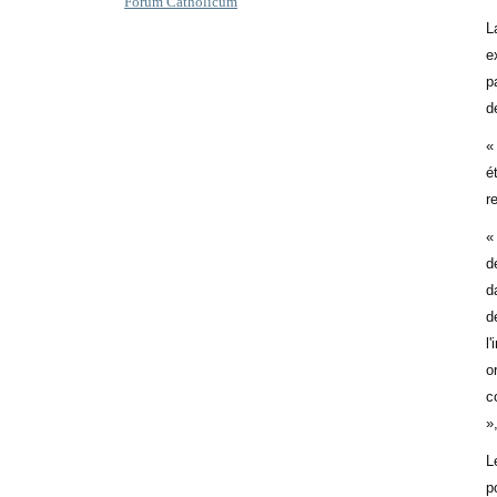
Forum Catholicum
L
e
p
d
«
é
r
«
d
d
d
l
o
c
»
L
p