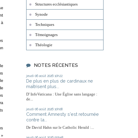
Structures ecclésiastiques
se
Synode
nt
 à
Techniques
Témoignages
es
Théologie
on
NOTES RÉCENTES
le
ns
jeudi 06
août 2026
10h22
De plus en plus de cardinaux ne
le
maîtrisent plus...
de
D' InfoVaticana : Une Église sans langage :
es
de...
ra
jeudi 06
août 2026
10h08
ts
Comment Amnesty s'est retournée
contre la...
De David Hahn sur le Catholic Herald :...
es
 »
jeudi 06
août 2026
09h58