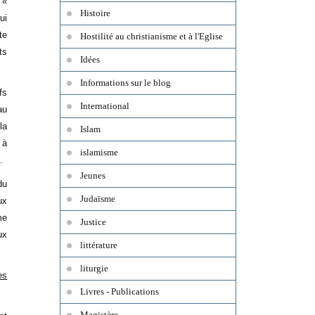
 «
Histoire
ui
te
Hostilité au christianisme et à l'Eglise
ts
Idées
Informations sur le blog
fs
International
au
la
Islam
 à
islamisme
.
Jeunes
du
Judaïsme
ux
me
Justice
ux
littérature
liturgie
es
Livres - Publications
Magistère