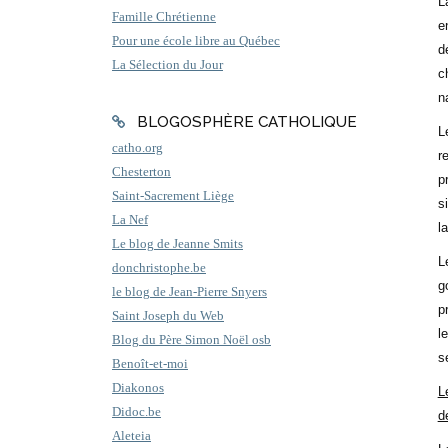
L
Famille Chrétienne
e
Pour une école libre au Québec
d
La Sélection du Jour
c
n
BLOGOSPHÈRE CATHOLIQUE
L
catho.org
r
Chesterton
p
Saint-Sacrement Liège
s
La Nef
l
Le blog de Jeanne Smits
L
donchristophe.be
g
le blog de Jean-Pierre Snyers
p
Saint Joseph du Web
l
Blog du Père Simon Noël osb
s
Benoît-et-moi
Diakonos
L
Didoc.be
d
Aleteia