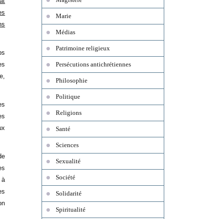
at
es
Marie
ns
Médias
Patrimoine religieux
ps
es
Persécutions antichrétiennes
e,
Philosophie
Politique
es
Religions
es
ux
Santé
Sciences
de
Sexualité
es
Société
 à
es
Solidarité
on
Spiritualité