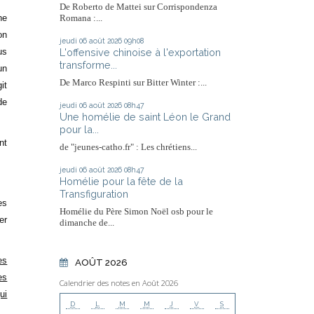
De Roberto de Mattei sur Corrispondenza
ne
Romana :...
on
jeudi 06
août 2026
09h08
L'offensive chinoise à l'exportation
us
transforme...
un
De Marco Respinti sur Bitter Winter :...
it
de
jeudi 06
août 2026
08h47
Une homélie de saint Léon le Grand
pour la...
nt
de "jeunes-catho.fr" : Les chrétiens...
jeudi 06
août 2026
08h47
Homélie pour la fête de la
Transfiguration
es
Homélie du Père Simon Noël osb pour le
er
dimanche de...
es
AOÛT 2026
es
Calendrier des notes en Août 2026
ui
D
L
M
M
J
V
S