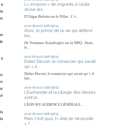
L’« invasion » de migrants à Ceuta
 à
divise les...
la
D' Edgar Beltrán sur le Pillar : L’«...
ux
jeudi 06
août 2026
09h41
Alois, le prince de la vie qui défend
he
les...
de
De Tommaso Scandroglio sur la NBQ : Alois,
le...
jeudi 06
août 2026
09h32
 a
Didier Decoin, le romancier qui savait
qu' « il...
Didier Decoin, le romancier qui savait qu' « il
es
fait...
es
jeudi 06
août 2026
09h20
ux
L’Eucharistie et la Liturgie des Heures
ur
sont le...
LÉON XIV AUDIENCE GÉNÉRALE...
la
jeudi 06
août 2026
09h15
Mais c'est quoi, l’« état de nécessité
la
» ?