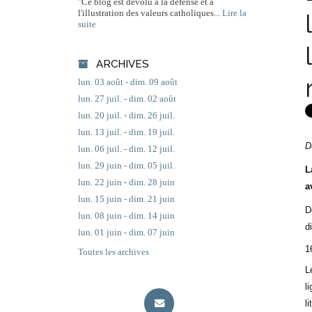
"Ce blog est dévolu à la défense et à
l'illustration des valeurs catholiques...
Lire la
suite
ARCHIVES
lun. 03 août - dim. 09 août
lun. 27 juil. - dim. 02 août
lun. 20 juil. - dim. 26 juil.
lun. 13 juil. - dim. 19 juil.
D
lun. 06 juil. - dim. 12 juil.
lun. 29 juin - dim. 05 juil.
L
lun. 22 juin - dim. 28 juin
a
lun. 15 juin - dim. 21 juin
D
lun. 08 juin - dim. 14 juin
d
lun. 01 juin - dim. 07 juin
1
Toutes les archives
L
l
l