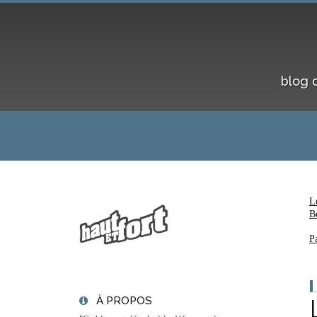
blog 
L
B
P
À PROPOS