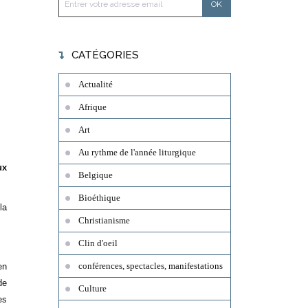
CATÉGORIES
Actualité
Afrique
Art
Au rythme de l'année liturgique
ux
Belgique
Bioéthique
la
Christianisme
Clin d'oeil
conférences, spectacles, manifestations
en
de
Culture
es