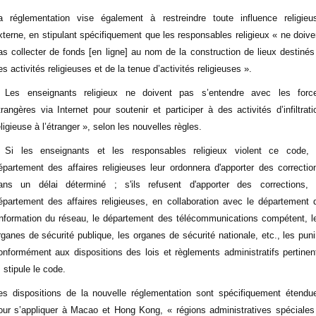
a réglementation vise également à restreindre toute influence religieu
xterne, en stipulant spécifiquement que les responsables religieux « ne doive
as collecter de fonds [en ligne] au nom de la construction de lieux destinés
es activités religieuses et de la tenue d’activités religieuses ».
 Les enseignants religieux ne doivent pas s’entendre avec les forc
trangères via Internet pour soutenir et participer à des activités d’infiltrati
eligieuse à l’étranger », selon les nouvelles règles.
 Si les enseignants et les responsables religieux violent ce code, 
épartement des affaires religieuses leur ordonnera d'apporter des correctio
ans un délai déterminé ; s'ils refusent d'apporter des corrections, 
épartement des affaires religieuses, en collaboration avec le département 
'information du réseau, le département des télécommunications compétent, l
rganes de sécurité publique, les organes de sécurité nationale, etc., les puni
onformément aux dispositions des lois et règlements administratifs pertinen
, stipule le code.
es dispositions de la nouvelle réglementation sont spécifiquement étendu
our s’appliquer à Macao et Hong Kong, « régions administratives spéciales