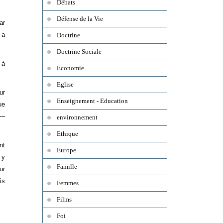
Débats
Défense de la Vie
ar
 a
Doctrine
Doctrine Sociale
 à
Economie
Eglise
ur
Enseignement - Education
ue
 —
environnement
Ethique
nt
Europe
 y
Famille
ur
is
Femmes
Films
Foi