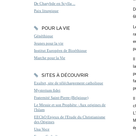
De Charybde en Scylla ...
D
Paix liturgique
6
L
POUR LA VIE
r
Généthique
e
Jeunes pour la vie
p
Institut Européen de Bioéthique
Marche pour la Vie
I
l
p
SITES À DÉCOUVRIR
f
Exultet, site de téléchargement catholique
p
Mysterium fidei
Fraternité Saint-Pierre (Belgique)
I
Le Messie et son Prophète - Aux origines de
c
l'Islam
L
EEChO Enjeux de l'Etude du Christianisme
M
des Origines
é
Una Voce