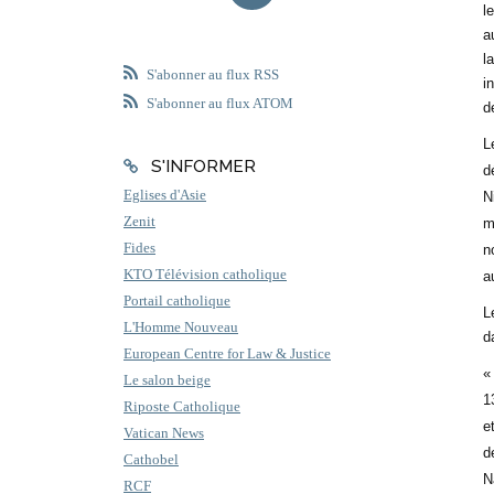
l
a
l
S'abonner au flux RSS
i
S'abonner au flux ATOM
d
L
S'INFORMER
d
Eglises d'Asie
N
Zenit
m
Fides
n
KTO Télévision catholique
a
Portail catholique
L
L'Homme Nouveau
d
European Centre for Law & Justice
«
Le salon beige
1
Riposte Catholique
e
Vatican News
d
Cathobel
N
RCF