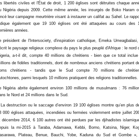
es libertés civiles et l'État de droit, 1 200 églises sont détruites chaque ann
u Nigéria depuis 2009. Cette même année, les insurgés de Boko Haram o
ancé leur campagne meurtrière visant à instaurer un califat au Sahel. Le rappo
ndique également que 19 100 églises ont été attaquées au cours des 
ernières années.
e président de l'Intersociety, d'inspiration catholique, Emeka Umeagbalasi,
écrit le paysage religieux complexe du pays le plus peuplé d'Afrique : le nord 
igeria, a-t-il dit, compte 40 millions de chrétiens - bien que ce total inclue
illions de fidèles traditionnels, dont de nombreux anciens chrétiens portant d
oms chrétiens - tandis que le Sud compte 70 millions de chrétie
utochtones, parmi lesquels 10 millions pratiquent des religions traditionnelles.
e Nigéria abrite également environ 100 millions de musulmans : 76 millio
ans le Nord et 24 millions dans le Sud.
 La destruction ou le saccage d’environ 19 100 églises montre qu’en plus d
3 000 églises attaquées, incendiées ou fermées violemment entre juillet 20
t décembre 2014, 6 100 autres ont été perdues par les djihadistes islamiqu
epuis la mi-2015 à Taraba, Adamawa, Kebbi, Borno, Katsina, Niger, Kog
asarawa, Plateau, Benue, Bauchi, Yobe, Kaduna du Sud et Gombe »,