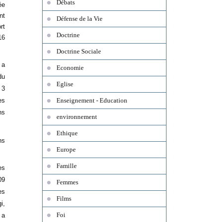
Débats
ée
nt
Défense de la Vie
rt
Doctrine
16
Doctrine Sociale
 a
Economie
du
Eglise
 3
es
Enseignement - Education
ns
environnement
Ethique
ns
Europe
Famille
es
09
Femmes
es
Films
i,
Foi
 a