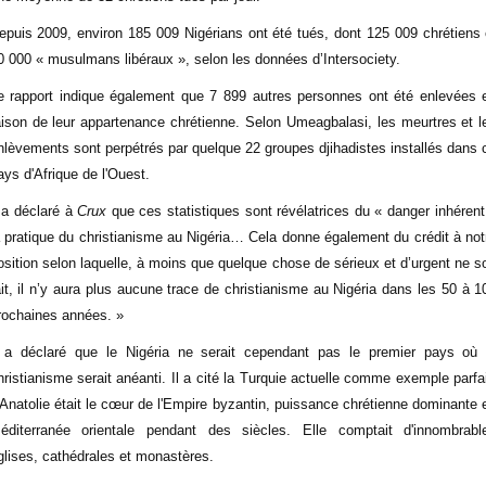
epuis 2009, environ 185 009 Nigérians ont été tués, dont 125 009 chrétiens 
0 000 « musulmans libéraux », selon les données d’Intersociety.
e rapport indique également que 7 899 autres personnes ont été enlevées 
aison de leur appartenance chrétienne. Selon Umeagbalasi, les meurtres et l
nlèvements sont perpétrés par quelque 22 groupes djihadistes installés dans 
ays d'Afrique de l'Ouest.
l a déclaré à
Crux
que ces statistiques sont révélatrices du « danger inhérent
a pratique du christianisme au Nigéria… Cela donne également du crédit à not
osition selon laquelle, à moins que quelque chose de sérieux et d’urgent ne so
ait, il n’y aura plus aucune trace de christianisme au Nigéria dans les 50 à 1
rochaines années. »
l a déclaré que le Nigéria ne serait cependant pas le premier pays où 
hristianisme serait anéanti. Il a cité la Turquie actuelle comme exemple parfai
'Anatolie était le cœur de l'Empire byzantin, puissance chrétienne dominante 
éditerranée orientale pendant des siècles. Elle comptait d'innombrabl
glises, cathédrales et monastères.