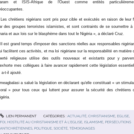
aram et ISIS-Afrique de l'Ouest comme entités particulièreme
réoccupantes.
 Les chrétiens nigérians sont pris pour cible et exécutés en raison de leur f
ar des groupes terroristes islamistes, et sont contraints de se soumettre à 
haria et aux lois sur le blasphème dans tout le Nigéria », a déclaré Cruz.
 Il est grand temps d'imposer des sanctions réelles aux responsables nigéria
ui facilitent ces activités, et ma loi nigériane sur la responsabilité en matière 
iberté religieuse utilise des outils nouveaux et existants pour y parveni
'exhorte mes collègues à faire avancer rapidement cette législation essentiel
 a-t-il ajouté.
meagbalasi a salué la législation en déclarant qu'elle constituait « un stimula
oral » pour tous ceux qui luttent pour assurer la sécurité des chrétiens 
igéria.
LIEN PERMANENT
CATÉGORIES :
ACTUALITÉ
,
CHRISTIANISME
,
EGLISE
,
FOI
,
HOSTILITÉ AU CHRISTIANISME ET À L'EGLISE
,
ISLAMISME
,
PERSÉCUTIONS
ANTICHRÉTIENNES
,
POLITIQUE
,
SOCIÉTÉ
,
TÉMOIGNAGES