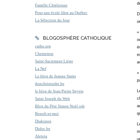
d
Famille Chrétienne
Pour une école libre au Québec
D
La Sélection du Jour
o
«
BLOGOSPHÈRE CATHOLIQUE
o
catho.org
é
Chesterton
e
Saint-Sacrement Liège
a
La Nef
«
Le blog de Jeanne Smits
p
donchristophe.be
L
le blog de Jean-Pierre Snyers
c
Saint Joseph du Web
a
Blog du Père Simon Noël osb
q
Benoît-et-moi
Diakonos
L
Didoc.be
m
Aleteia
u