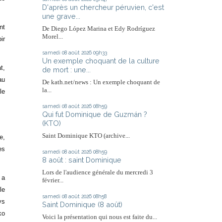
D'après un chercheur péruvien, c'est
une grave...
nt
De Diego López Marina et Edy Rodríguez
Morel...
ir
samedi 08
août 2026
09h33
Un exemple choquant de la culture
t,
de mort : une...
au
De kath.net/news : Un exemple choquant de
la...
le
samedi 08
août 2026
08h59
Qui fut Dominique de Guzmán ?
(KTO)
Saint Dominique KTO (archive...
e,
es
samedi 08
août 2026
08h59
8 août : saint Dominique
Lors de l'audience générale du mercredi 3
 a
février...
le
samedi 08
août 2026
08h58
ys
Saint Dominique (8 août)
ko
Voici la présentation qui nous est faite du...