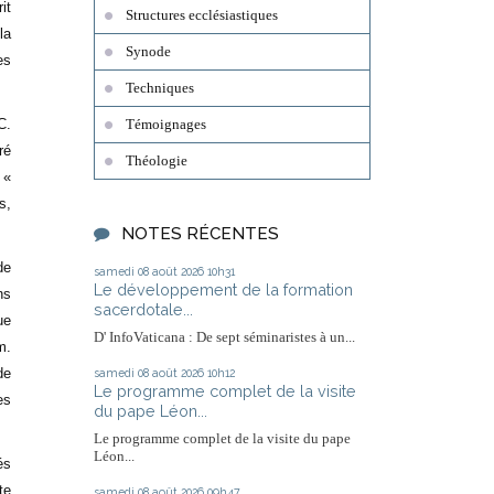
it
Structures ecclésiastiques
la
Synode
es
Techniques
C.
Témoignages
ré
Théologie
 «
s,
NOTES RÉCENTES
de
samedi 08
août 2026
10h31
Le développement de la formation
ns
sacerdotale...
ue
D' InfoVaticana : De sept séminaristes à un...
m.
de
samedi 08
août 2026
10h12
Le programme complet de la visite
es
du pape Léon...
Le programme complet de la visite du pape
Léon...
és
te
samedi 08
août 2026
09h47