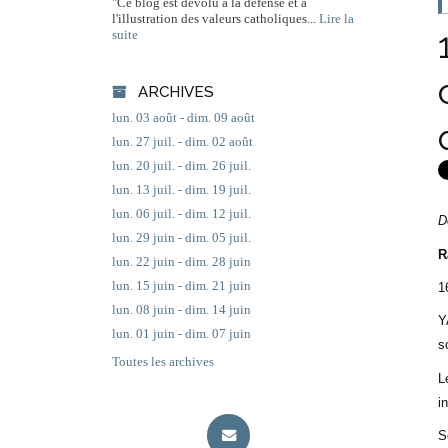
"Ce blog est dévolu à la défense et à
l'illustration des valeurs catholiques...
Lire la
suite
ARCHIVES
lun. 03 août - dim. 09 août
lun. 27 juil. - dim. 02 août
lun. 20 juil. - dim. 26 juil.
lun. 13 juil. - dim. 19 juil.
lun. 06 juil. - dim. 12 juil.
D
lun. 29 juin - dim. 05 juil.
R
lun. 22 juin - dim. 28 juin
lun. 15 juin - dim. 21 juin
1
lun. 08 juin - dim. 14 juin
Y
lun. 01 juin - dim. 07 juin
s
Toutes les archives
L
i
S