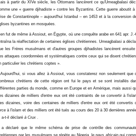
ais à partir du XIVe siècle, les Ottomans lancèrent ce qu'Umeagbalasi décr
omme une « guerre djihadiste » contre les Byzantins. Cette guerre aboutit à 
rise de Constantinople – aujourd'hui Istanbul – en 1453 et à la conversion d
glises byzantines en mosquées.
l en fut de même à Assiout, en Égypte, où une conquête arabe en 641 apr. J.-
ntraîna la réaffectation de certaines églises chrétiennes. Umeagbalasi a décla
ue les Frères musulmans et d'autres groupes djihadistes lancèrent ensuite
es attaques coordonnées et systématiques contre ceux qui se disent chrétien
n particulier les chrétiens coptes ».
 Aujourd'hui, si vous allez à Assiout, vous constaterez non seulement que 
ombreux chrétiens de cette région ont fui le pays et se sont installés da
ifférentes parties du monde, comme en Europe et en Amérique, mais aussi q
es dizaines de milliers d'entre eux ont été contraints de se convertir à l'isla
es dizaines, voire des centaines de milliers d'entre eux ont été convertis 
orce à l'islam et des milliers ont été tués au cours des 20 à 30 dernières anné
, a-t-il déclaré
à Crux
.
l a déclaré que le même schéma de prise de contrôle des communaut
hrétiennes par les musulmans se répète au Nigeria, le pays africain qui comp