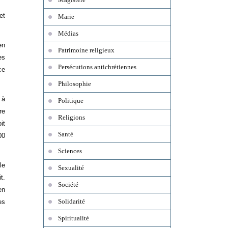
et
Marie
Médias
en
Patrimoine religieux
es
Persécutions antichrétiennes
ce
Philosophie
 à
Politique
re
Religions
it
Santé
00
Sciences
le
Sexualité
t.
Société
en
Solidarité
es
Spiritualité