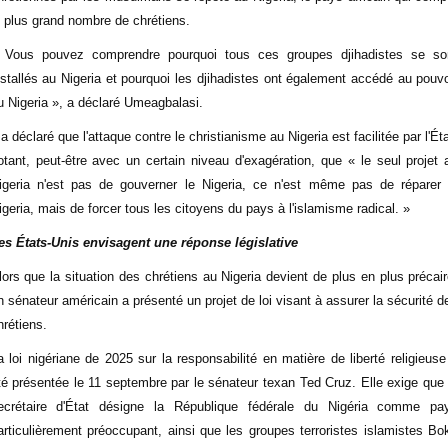
e plus grand nombre de chrétiens.
 Vous pouvez comprendre pourquoi tous ces groupes djihadistes se so
nstallés au Nigeria et pourquoi les djihadistes ont également accédé au pouvo
u Nigeria », a déclaré Umeagbalasi.
l a déclaré que l'attaque contre le christianisme au Nigeria est facilitée par l'Éta
otant, peut-être avec un certain niveau d'exagération, que « le seul projet 
igeria n'est pas de gouverner le Nigeria, ce n'est même pas de réparer 
igeria, mais de forcer tous les citoyens du pays à l'islamisme radical. »
es États-Unis envisagent une réponse législative
lors que la situation des chrétiens au Nigeria devient de plus en plus précair
n sénateur américain a présenté un projet de loi visant à assurer la sécurité d
hrétiens.
a loi nigériane de 2025 sur la responsabilité en matière de liberté religieuse
té présentée le 11 septembre par le sénateur texan Ted Cruz. Elle exige que 
ecrétaire d'État désigne la République fédérale du Nigéria comme pa
articulièrement préoccupant, ainsi que les groupes terroristes islamistes Bo