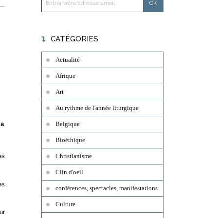
CATÉGORIES
Actualité
Afrique
Art
Au rythme de l'année liturgique
ia
Belgique
Bioéthique
es
Christianisme
Clin d'oeil
es
conférences, spectacles, manifestations
Culture
ur