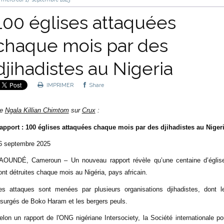
100 églises attaquées
chaque mois par des
djihadistes au Nigeria
IMPRIMER
Share
e
Ngala Killian Chimtom
sur
Crux
:
apport : 100 églises attaquées chaque mois par des djihadistes au Niger
6 septembre 2025
AOUNDÉ, Cameroun – Un nouveau rapport révèle qu’une centaine d’églis
ont détruites chaque mois au Nigéria, pays africain.
es attaques sont menées par plusieurs organisations djihadistes, dont l
nsurgés de Boko Haram et les bergers peuls.
elon un rapport de l'ONG nigériane Intersociety, la Société internationale po