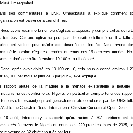
éclaré Umeagbalasi.
ans ses commentaires à Crux, Umeagbalasi a expliqué comment s
rganisation est parvenue à ces chiffres.
 Nous avons examiné le nombre d'églises attaquées, y compris celles détruit
u fermées. Car une église ne peut pas disparaître d'elle-même. Il a fallu 
vénement violent pour qu'elle soit désertée ou fermée. Nous avons do
xaminé le nombre d'églises fermées au cours des 16 dernières années. No
vons estimé ce chiffre à environ 19 100 », a-t-il déclaré.
 Donc, après avoir divisé les 19 100 en 16, cela nous a donné environ 1 2
ar an, 100 par mois et plus de 3 par jour », a-t-il expliqué.
e rapport ajoute de la matière à la menace existentielle à laquelle 
hristianisme est confronté au Nigéria, en particulier compte tenu des rappor
ntérieurs d’Intersociety qui ont généralement été corroborés par des ONG tell
u’Aid to the Church in Need, International Christian Concern et Open Doors.
e 10 août, Intersociety a rapporté qu’au moins 7 087 chrétiens ont é
assacrés à travers le Nigeria au cours des 220 premiers jours de 2025, so
ne moyenne de 32 chrétiens tués par jour.