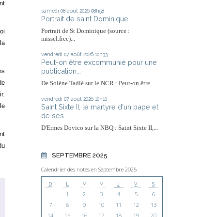
nt
samedi 08
août 2026
08h58
Portrait de saint Dominique
Portrait de St Dominique (source :
oi
missel.free)...
la
vendredi 07
août 2026
10h33
Peut-on être excommunié pour une
publication...
ns
de
De Solène Tadié sur le NCR : Peut-on être...
r.
vendredi 07
août 2026
10h10
le
Saint Sixte II, le martyre d'un pape et
de ses...
D'Ermes Dovico sur la NBQ : Saint Sixte II,...
nt
du
SEPTEMBRE 2025
Calendrier des notes en Septembre 2025
D
L
M
M
J
V
S
1
2
3
4
5
6
7
8
9
10
11
12
13
14
15
16
17
18
19
20