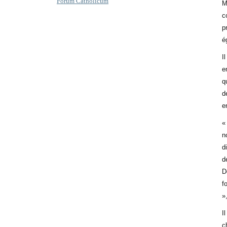
Forum Catholicum
M
c
p
é
I
e
q
d
e
«
n
d
d
D
f
»
I
c