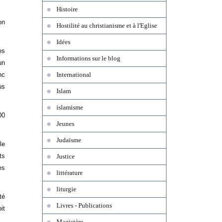
Histoire
on
Hostilité au christianisme et à l'Eglise
Idées
es
Informations sur le blog
un
nc
International
us
Islam
islamisme
00
Jeunes
Judaïsme
le
ts
Justice
es
littérature
liturgie
té
Livres - Publications
it
Magistère