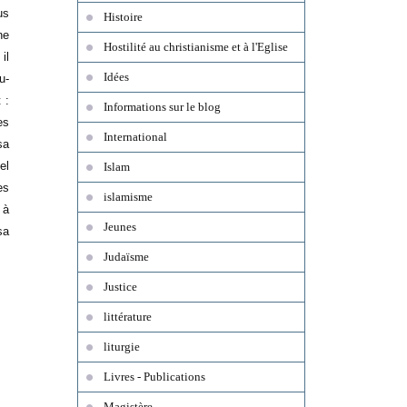
us
Histoire
ne
Hostilité au christianisme et à l'Eglise
il
Idées
u-
 :
Informations sur le blog
es
International
sa
el
Islam
es
islamisme
 à
Jeunes
sa
Judaïsme
Justice
littérature
liturgie
Livres - Publications
Magistère