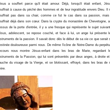
ésus a souffert parce qu'il était amour. Déjà, lorsqu'il était enfant, Jés
ouffrait à cause du péché des hommes et de leur ingratitude envers Dieu. Il 
ouffrait pas dans sa chair, comme ce fut le cas dans sa passion, mais 
ouffrait déjà dans son cœur. Dans la crypte du monastère de Chevetogne, a
essus de la porte d'entrée, il y a une fresque qui représente le sujet suivant
ésus, adolescent, se repose couché, et face à lui, un ange lui présente l
nstruments de la passion. Il savait donc dès le début de sa vie ce que serait 
estinée douloureuse parmi nous. De même l'icône de Notre-Dame du perpétu
ecours nous montre Jésus-enfant dans les bras de Marie, regardant l
nstruments de la Passion, qui lui sont présentés par deux anges, à droite et
auche du visage de la Vierge, et se blotissant, effrayé, dans les bras de 
ère.