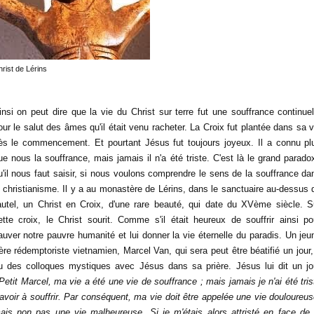
rist de Lérins
insi on peut dire que la vie du Christ sur terre fut une souffrance continuel
our le salut des âmes qu'il était venu racheter. La Croix fut plantée dans sa v
ès le commencement. Et pourtant Jésus fut toujours joyeux. Il a connu pl
ue nous la souffrance, mais jamais il n'a été triste. C'est là le grand parado
u'il nous faut saisir, si nous voulons comprendre le sens de la souffrance da
e christianisme. Il y a au monastère de Lérins, dans le sanctuaire au-dessus 
'autel, un Christ en Croix, d'une rare beauté, qui date du XVème siècle. S
ette croix, le Christ sourit. Comme s'il était heureux de souffrir ainsi po
auver notre pauvre humanité et lui donner la vie éternelle du paradis. Un jeu
rère rédemptoriste vietnamien, Marcel Van, qui sera peut être béatifié un jour,
u des colloques mystiques avec Jésus dans sa prière. Jésus lui dit un jo
Petit Marcel, ma vie a été une vie de souffrance ; mais jamais je n'ai été tris
'avoir à souffrir. Par conséquent, ma vie doit être appelée une vie douloureus
ais non pas une vie malheureuse. Si je m'étais alors attristé en face de 