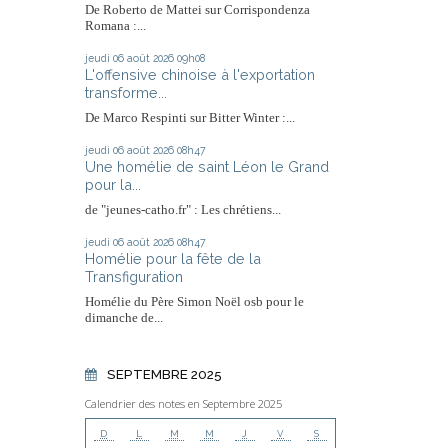
De Roberto de Mattei sur Corrispondenza
Romana :...
jeudi 06
août 2026
09h08
L'offensive chinoise à l'exportation
transforme...
De Marco Respinti sur Bitter Winter :...
jeudi 06
août 2026
08h47
Une homélie de saint Léon le Grand
pour la...
de "jeunes-catho.fr" : Les chrétiens...
jeudi 06
août 2026
08h47
Homélie pour la fête de la
Transfiguration
Homélie du Père Simon Noël osb pour le
dimanche de...
SEPTEMBRE 2025
Calendrier des notes en Septembre 2025
D
L
M
M
J
V
S