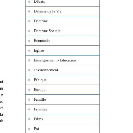
Débats
Défense de la Vie
Doctrine
Doctrine Sociale
Economie
Eglise
Enseignement - Education
environnement
Ethique
ui
in
Europe
Le
Famille
e,
rt
Femmes
la
Films
it
Foi