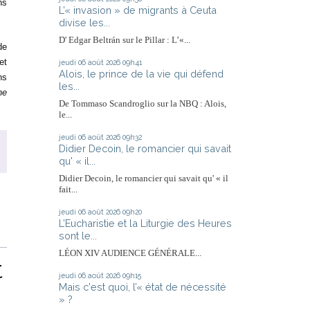
ns
L’« invasion » de migrants à Ceuta
divise les...
D' Edgar Beltrán sur le Pillar : L’«...
de
et
jeudi 06
août 2026
09h41
Alois, le prince de la vie qui défend
ns
les...
ne
De Tommaso Scandroglio sur la NBQ : Alois,
le...
jeudi 06
août 2026
09h32
Didier Decoin, le romancier qui savait
qu' « il...
Didier Decoin, le romancier qui savait qu' « il
fait...
jeudi 06
août 2026
09h20
L’Eucharistie et la Liturgie des Heures
sont le...
LÉON XIV AUDIENCE GÉNÉRALE...
t
jeudi 06
août 2026
09h15
Mais c'est quoi, l’« état de nécessité
» ?