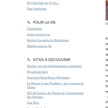
De Charybde en Scylla ...
Paix liturgique
POUR LA VIE
Ch
Généthique
Jeunes pour la vie
A
Institut Européen de Bioéthique
p
Marche pour la Vie
d
q
SITES À DÉCOUVRIR
q
l
Exultet, site de téléchargement catholique
l
Mysterium fidei
c
Fraternité Saint-Pierre (Belgique)
s
Le Messie et son Prophète - Aux origines de
f
l'Islam
e
EEChO Enjeux de l'Etude du Christianisme
:
des Origines
d
Una Voce
m