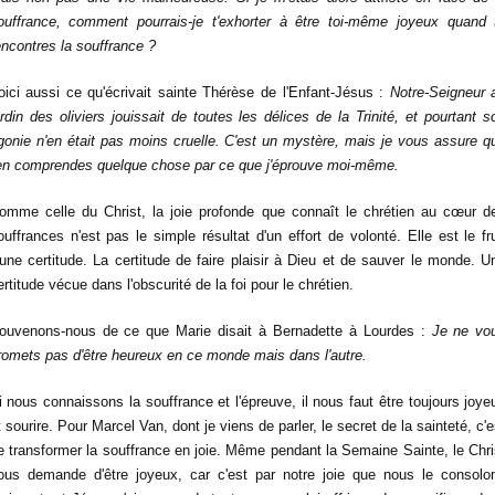
ouffrance, comment pourrais-je t'exhorter à être toi-même joyeux quand 
encontres la souffrance ?
oici aussi ce qu'écrivait sainte Thérèse de l'Enfant-Jésus :
Notre-Seigneur 
ardin des oliviers jouissait de toutes les délices de la Trinité, et pourtant s
gonie n'en était pas moins cruelle. C'est un mystère, mais je vous assure q
'en comprendes quelque chose par ce que j'éprouve moi-même.
omme celle du Christ, la joie profonde que connaît le chrétien au cœur d
ouffrances n'est pas le simple résultat d'un effort de volonté. Elle est le fru
'une certitude. La certitude de faire plaisir à Dieu et de sauver le monde. U
ertitude vécue dans l'obscurité de la foi pour le chrétien.
ouvenons-nous de ce que Marie disait à Bernadette à Lourdes :
Je ne vo
romets pas d'être heureux en ce monde mais dans l'autre.
i nous connaissons la souffrance et l'épreuve, il nous faut être toujours joye
t sourire. Pour Marcel Van, dont je viens de parler, le secret de la sainteté, c'e
e transformer la souffrance en joie. Même pendant la Semaine Sainte, le Chri
ous demande d'être joyeux, car c'est par notre joie que nous le consolo