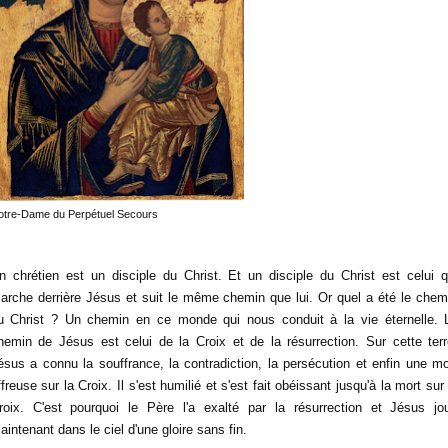
otre-Dame du Perpétuel Secours
n chrétien est un disciple du Christ. Et un disciple du Christ est celui q
arche derrière Jésus et suit le même chemin que lui. Or quel a été le chem
u Christ ? Un chemin en ce monde qui nous conduit à la vie éternelle. 
hemin de Jésus est celui de la Croix et de la résurrection. Sur cette terr
ésus a connu la souffrance, la contradiction, la persécution et enfin une mo
ffreuse sur la Croix. Il s'est humilié et s'est fait obéissant jusqu'à la mort sur 
roix. C'est pourquoi le Père l'a exalté par la résurrection et Jésus jou
aintenant dans le ciel d'une gloire sans fin.