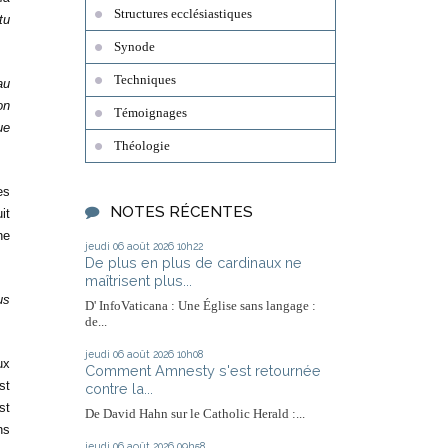
Structures ecclésiastiques
tu
Synode
Techniques
au
on
Témoignages
ue
Théologie
es
NOTES RÉCENTES
it
ne
jeudi 06
août 2026
10h22
De plus en plus de cardinaux ne
maîtrisent plus...
us
D' InfoVaticana : Une Église sans langage :
de...
jeudi 06
août 2026
10h08
ux
Comment Amnesty s'est retournée
st
contre la...
st
De David Hahn sur le Catholic Herald :...
ns
jeudi 06
août 2026
09h58