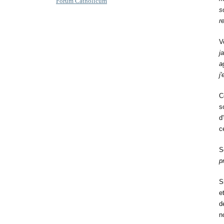
Forum Catholicum
s
r
V
j
a
j
C
s
d
c
S
p
S
e
d
n