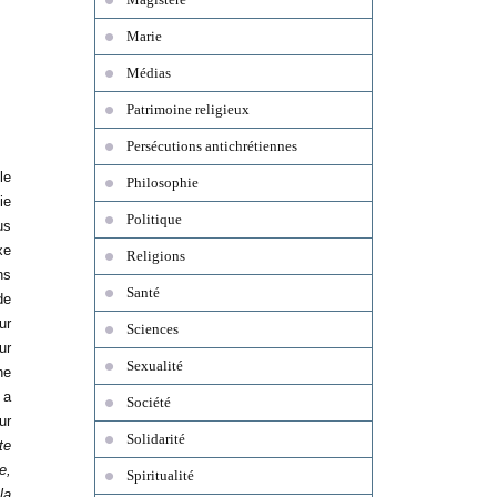
Marie
Médias
Patrimoine religieux
Persécutions antichrétiennes
le
Philosophie
ie
Politique
us
xe
Religions
ns
Santé
de
ur
Sciences
ur
Sexualité
ne
 a
Société
ur
Solidarité
te
e,
Spiritualité
la