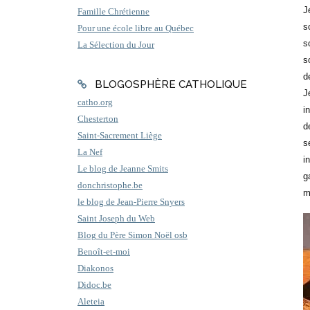
J
Famille Chrétienne
s
Pour une école libre au Québec
s
La Sélection du Jour
s
d
BLOGOSPHÈRE CATHOLIQUE
J
catho.org
i
Chesterton
d
Saint-Sacrement Liège
s
La Nef
i
Le blog de Jeanne Smits
g
donchristophe.be
m
le blog de Jean-Pierre Snyers
Saint Joseph du Web
Blog du Père Simon Noël osb
Benoît-et-moi
Diakonos
Didoc.be
Aleteia