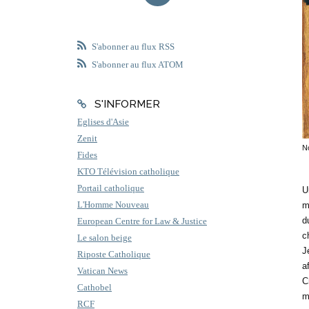
S'abonner au flux RSS
S'abonner au flux ATOM
S'INFORMER
Eglises d'Asie
Zenit
N
Fides
KTO Télévision catholique
Portail catholique
U
L'Homme Nouveau
m
d
European Centre for Law & Justice
c
Le salon beige
J
Riposte Catholique
a
Vatican News
C
Cathobel
m
RCF