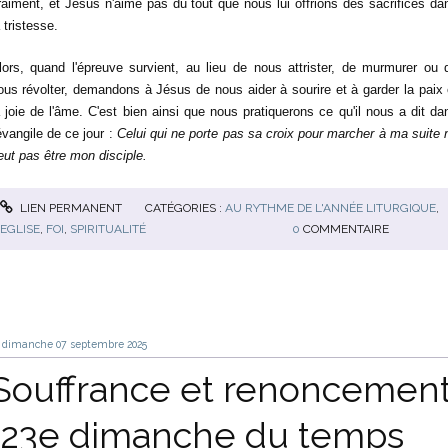
raiment, et Jésus n'aime pas du tout que nous lui offrions des sacrifices da
a tristesse.
lors, quand l'épreuve survient, au lieu de nous attrister, de murmurer ou 
ous révolter, demandons à Jésus de nous aider à sourire et à garder la paix 
a joie de l'âme. C'est bien ainsi que nous pratiquerons ce qu'il nous a dit da
'évangile de ce jour :
Celui qui ne porte pas sa croix pour marcher à ma suite 
eut pas être mon disciple.
LIEN PERMANENT
CATÉGORIES :
AU RYTHME DE L'ANNÉE LITURGIQUE
,
EGLISE
,
FOI
,
SPIRITUALITÉ
0
COMMENTAIRE
dimanche 07
septembre 2025
Souffrance et renoncemen
(23e dimanche du temps