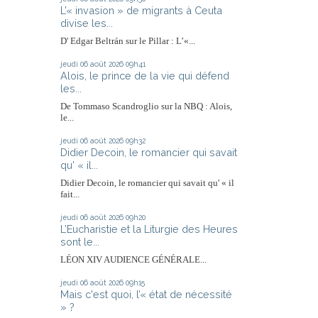
L’« invasion » de migrants à Ceuta
divise les...
D' Edgar Beltrán sur le Pillar : L’«...
jeudi 06
août 2026
09h41
Alois, le prince de la vie qui défend
les...
De Tommaso Scandroglio sur la NBQ : Alois,
le...
jeudi 06
août 2026
09h32
Didier Decoin, le romancier qui savait
qu' « il...
Didier Decoin, le romancier qui savait qu' « il
fait...
jeudi 06
août 2026
09h20
L’Eucharistie et la Liturgie des Heures
sont le...
LÉON XIV AUDIENCE GÉNÉRALE...
jeudi 06
août 2026
09h15
Mais c'est quoi, l’« état de nécessité
» ?