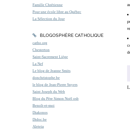
a
Famille Chrétienne
Pour une école libre au Québec
La Sélection du Jour
p
r
BLOGOSPHÈRE CATHOLIQUE
catho.org
c
Chesterton
d
Saint-Sacrement Liège
La Nef
Le blog de Jeanne Smits
donchristophe.be
le blog de Jean-Pierre Snyers
L
Saint Joseph du Web
Blog du Père Simon Noël osb
Benoît-et-moi
Diakonos
Didoc.be
Aleteia