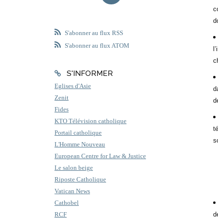
c
d
S'abonner au flux RSS
S'abonner au flux ATOM
l
c
S'INFORMER
Eglises d'Asie
d
Zenit
d
Fides
KTO Télévision catholique
t
Portail catholique
s
L'Homme Nouveau
European Centre for Law & Justice
Le salon beige
Riposte Catholique
Vatican News
Cathobel
d
RCF