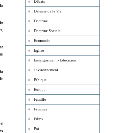
Débats
le
Défense de la Vie
Doctrine
de
n,
Doctrine Sociale
Economie
et
Eglise
ns
Enseignement - Education
environnement
du
ir
Ethique
.
Europe
Famille
Femmes
Films
nt
Foi
es