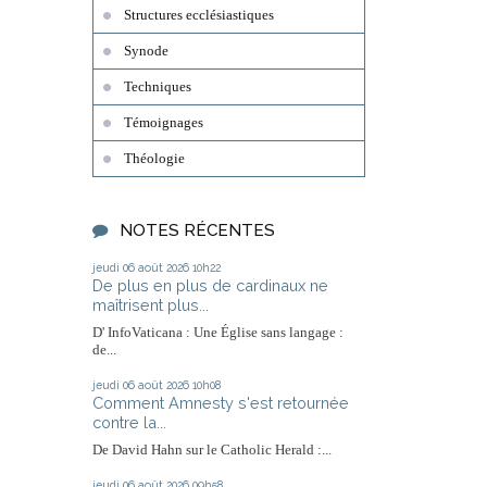
Structures ecclésiastiques
Synode
Techniques
Témoignages
Théologie
NOTES RÉCENTES
jeudi 06
août 2026
10h22
De plus en plus de cardinaux ne
maîtrisent plus...
D' InfoVaticana : Une Église sans langage :
de...
jeudi 06
août 2026
10h08
Comment Amnesty s'est retournée
contre la...
De David Hahn sur le Catholic Herald :...
jeudi 06
août 2026
09h58