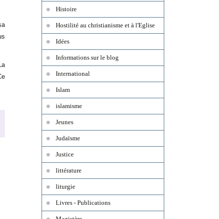
Histoire
sa
Hostilité au christianisme et à l'Eglise
us
Idées
Informations sur le blog
La
International
Ce
Islam
islamisme
Jeunes
Judaïsme
Justice
littérature
liturgie
Livres - Publications
Magistère