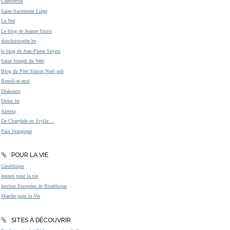
Chesterton
Saint-Sacrement Liège
La Nef
Le blog de Jeanne Smits
donchristophe.be
le blog de Jean-Pierre Snyers
Saint Joseph du Web
Blog du Père Simon Noël osb
Benoît-et-moi
Diakonos
Didoc.be
Aleteia
De Charybde en Scylla ...
Paix liturgique
POUR LA VIE
Généthique
Jeunes pour la vie
Institut Européen de Bioéthique
Marche pour la Vie
SITES À DÉCOUVRIR