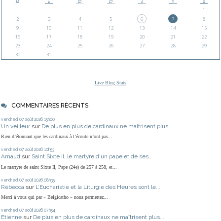
D
L
M
M
J
V
S
1
2
3
4
5
6
7
8
9
10
11
12
13
14
15
16
17
18
19
20
21
22
23
24
25
26
27
28
29
30
31
Live Blog Stats
COMMENTAIRES RÉCENTS
vendredi 07
août 2026
15h00
Un veilleur
sur
De plus en plus de cardinaux ne maîtrisent plus...
Rien d’étonnant que les cardinaux à l’écoute n’ont pas...
vendredi 07
août 2026
10h53
Arnaud
sur
Saint Sixte II, le martyre d'un pape et de ses...
Le martyre de saint Sixte II, Pape (24e) de 257 à 258, et...
vendredi 07
août 2026
08h35
Rébécca
sur
L’Eucharistie et la Liturgie des Heures sont le...
Merci à vous qui par « Belgicatho » nous permettez...
vendredi 07
août 2026
07h54
Etienne
sur
De plus en plus de cardinaux ne maîtrisent plus...