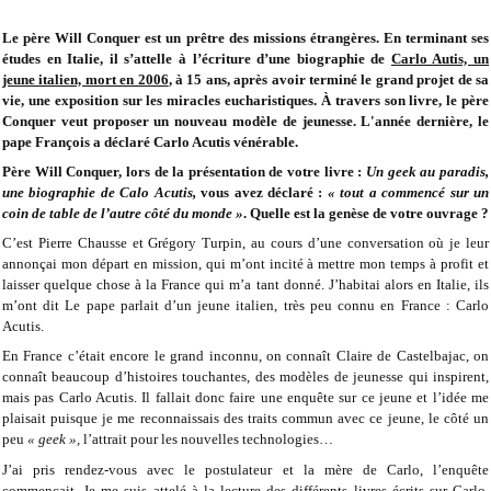
Le père Will Conquer est un prêtre des missions étrangères. En terminant ses
études en Italie, il s’attelle à l’écriture d’une biographie de
Carlo Autis, un
jeune italien, mort en 2006
, à 15 ans, après avoir terminé le grand projet de sa
vie, une exposition sur les miracles eucharistiques. À travers son livre, le père
Conquer veut proposer un nouveau modèle de jeunesse. L'année dernière, le
pape François a déclaré Carlo Acutis vénérable.
Père Will Conquer, lors de la présentation de votre livre :
Un geek au paradis,
une biographie de Calo Acutis,
vous avez déclaré :
« tout a commencé sur un
coin de table de l’autre côté du monde »
. Quelle est la genèse de votre ouvrage ?
C’est Pierre Chausse et Grégory Turpin, au cours d’une conversation où je leur
annonçai mon départ en mission, qui m’ont incité à mettre mon temps à profit et
laisser quelque chose à la France qui m’a tant donné. J’habitai alors en Italie, ils
m’ont dit Le pape parlait d’un jeune italien, très peu connu en France : Carlo
Acutis.
En France c’était encore le grand inconnu, on connaît Claire de Castelbajac, on
connaît beaucoup d’histoires touchantes, des modèles de jeunesse qui inspirent,
mais pas Carlo Acutis. Il fallait donc faire une enquête sur ce jeune et l’idée me
plaisait puisque je me reconnaissais des traits commun avec ce jeune, le côté un
peu
« geek »,
l’attrait pour les nouvelles technologies…
J’ai pris rendez-vous avec le postulateur et la mère de Carlo, l’enquête
commençait. Je me suis attelé à la lecture des différents livres écrits sur Carlo,