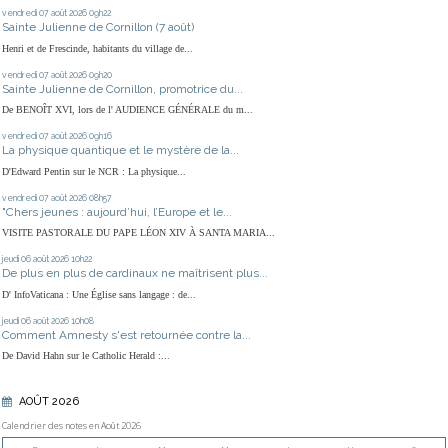
vendredi 07
août 2026
09h22
Sainte Julienne de Cornillon (7 août)
Henri et de Frescinde, habitants du village de...
vendredi 07
août 2026
09h20
Sainte Julienne de Cornillon, promotrice du...
De BENOÎT XVI, lors de l' AUDIENCE GÉNÉRALE du m...
vendredi 07
août 2026
09h16
La physique quantique et le mystère de la...
D'Edward Pentin sur le NCR : La physique...
vendredi 07
août 2026
08h57
"Chers jeunes : aujourd’hui, l’Europe et le...
VISITE PASTORALE DU PAPE LÉON XIV À SANTA MARIA...
jeudi 06
août 2026
10h22
De plus en plus de cardinaux ne maîtrisent plus...
D' InfoVaticana : Une Église sans langage : de...
jeudi 06
août 2026
10h08
Comment Amnesty s'est retournée contre la...
De David Hahn sur le Catholic Herald :...
AOÛT 2026
Calendrier des notes en Août 2026