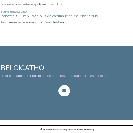
Personne ne vient prétendre que le catéchisme et les...
jeudi 06
août 2026
23h43
Rébécca
sur
De plus en plus de cardinaux ne maîtrisent plus...
Très curieuses ces réflexions ?!… « L'accès direct aux...
BELGICATHO
blog de réinformation proposé par des laïcs catholiques belges
Déclarer un contenu illicite
|
Mentions légales de ce blog