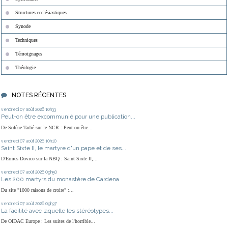
Structures ecclésiastiques
Synode
Techniques
Témoignages
Théologie
NOTES RÉCENTES
vendredi 07
août 2026
10h33
Peut-on être excommunié pour une publication...
De Solène Tadié sur le NCR : Peut-on être...
vendredi 07
août 2026
10h10
Saint Sixte II, le martyre d'un pape et de ses...
D'Ermes Dovico sur la NBQ : Saint Sixte II,...
vendredi 07
août 2026
09h50
Les 200 martyrs du monastère de Cardena
Du site "1000 raisons de croire" :...
vendredi 07
août 2026
09h37
La facilité avec laquelle les stéréotypes...
De OIDAC Europe : Les suites de l'horrible...