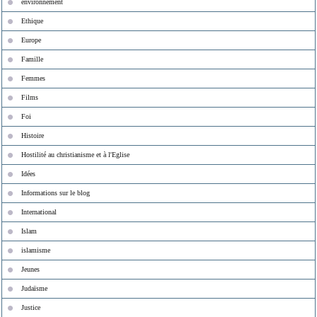
environnement
Ethique
Europe
Famille
Femmes
Films
Foi
Histoire
Hostilité au christianisme et à l'Eglise
Idées
Informations sur le blog
International
Islam
islamisme
Jeunes
Judaïsme
Justice