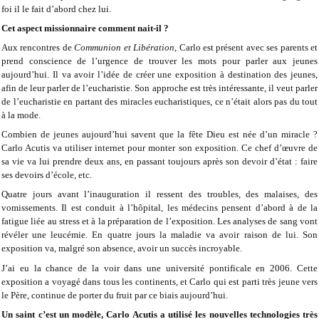
foi il le fait d’abord chez lui.
Cet aspect missionnaire comment nait-il ?
Aux rencontres de
Communion et Libération
, Carlo est présent avec ses parents et
prend conscience de l’urgence de trouver les mots pour parler aux jeunes
aujourd’hui. Il va avoir l’idée de créer une exposition à destination des jeunes,
afin de leur parler de l’eucharistie. Son approche est très intéressante, il veut parler
de l’eucharistie en partant des miracles eucharistiques, ce n’était alors pas du tout
à la mode.
Combien de jeunes aujourd’hui savent que la fête Dieu est née d’un miracle ?
Carlo Acutis va utiliser internet pour monter son exposition. Ce chef d’œuvre de
sa vie va lui prendre deux ans, en passant toujours après son devoir d’état : faire
ses devoirs d’école, etc.
Quatre jours avant l’inauguration il ressent des troubles, des malaises, des
vomissements. Il est conduit à l’hôpital, les médecins pensent d’abord à de la
fatigue liée au stress et à la préparation de l’exposition. Les analyses de sang vont
révéler une leucémie. En quatre jours la maladie va avoir raison de lui. Son
exposition va, malgré son absence, avoir un succès incroyable.
J’ai eu la chance de la voir dans une université pontificale en 2006. Cette
exposition a voyagé dans tous les continents, et Carlo qui est parti très jeune vers
le Père, continue de porter du fruit par ce biais aujourd’hui.
Un saint c’est un modèle, Carlo Acutis a utilisé les nouvelles technologies très