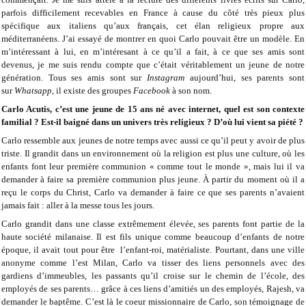
parfois difficilement recevables en France à cause du côté très pieux plus
spécifique aux italiens qu’aux français, cet élan religieux propre aux
méditerranéens. J’ai essayé de montrer en quoi Carlo pouvait être un modèle. En
m’intéressant à lui, en m’intéresant à ce qu’il a fait, à ce que ses amis sont
devenus, je me suis rendu compte que c’était véritablement un jeune de notre
génération. Tous ses amis sont sur
Instagram
aujourd’hui, ses parents sont
sur
Whatsapp
, il existe des groupes
Facebook
à son nom.
Carlo Acutis, c’est une jeune de 15 ans né avec internet, quel est son contexte
familial ? Est-il baigné dans un univers très religieux ? D’où lui vient sa piété ?
Carlo ressemble aux jeunes de notre temps avec aussi ce qu’il peut y avoir de plus
triste. Il grandit dans un environnement où la religion est plus une culture, où les
enfants font leur première communion « comme tout le monde », mais lui il va
demander à faire sa première communion plus jeune. À partir du moment où il a
reçu le corps du Christ, Carlo va demander à faire ce que ses parents n’avaient
jamais fait : aller à la messe tous les jours.
Carlo grandit dans une classe extrêmement élevée, ses parents font partie de la
haute société milanaise. Il est fils unique comme beaucoup d’enfants de notre
époque, il avait tout pour être l’enfant-roi, matérialiste. Pourtant, dans une ville
anonyme comme l’est Milan, Carlo va tisser des liens personnels avec des
gardiens d’immeubles, les passants qu’il croise sur le chemin de l’école, des
employés de ses parents… grâce à ces liens d’amitiés un des employés, Rajesh, va
demander le baptême. C’est là le coeur missionnaire de Carlo, son témoignage de