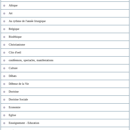
Afrique
Art
Au rythme de l'année liturgique
Belgique
Bioéthique
Christianisme
Clin d'oeil
conférences, spectacles, manifestations
Culture
Débats
Défense de la Vie
Doctrine
Doctrine Sociale
Economie
Eglise
Enseignement - Education