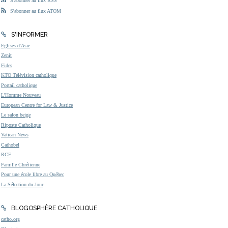
S'abonner au flux RSS
S'abonner au flux ATOM
S'INFORMER
Eglises d'Asie
Zenit
Fides
KTO Télévision catholique
Portail catholique
L'Homme Nouveau
European Centre for Law & Justice
Le salon beige
Riposte Catholique
Vatican News
Cathobel
RCF
Famille Chrétienne
Pour une école libre au Québec
La Sélection du Jour
BLOGOSPHÈRE CATHOLIQUE
catho.org