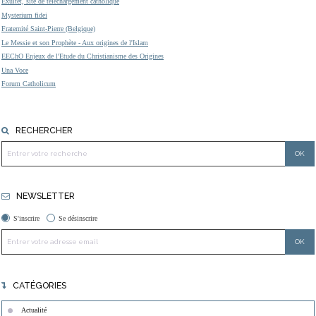
Exultet, site de téléchargement catholique
Mysterium fidei
Fraternité Saint-Pierre (Belgique)
Le Messie et son Prophète - Aux origines de l'Islam
EEChO Enjeux de l'Etude du Christianisme des Origines
Una Voce
Forum Catholicum
RECHERCHER
NEWSLETTER
S'inscrire
Se désinscrire
CATÉGORIES
Actualité