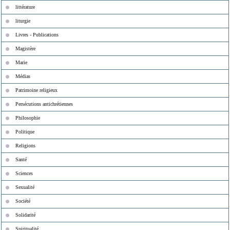
littérature
liturgie
Livres - Publications
Magistère
Marie
Médias
Patrimoine religieux
Persécutions antichrétiennes
Philosophie
Politique
Religions
Santé
Sciences
Sexualité
Société
Solidarité
Spiritualité