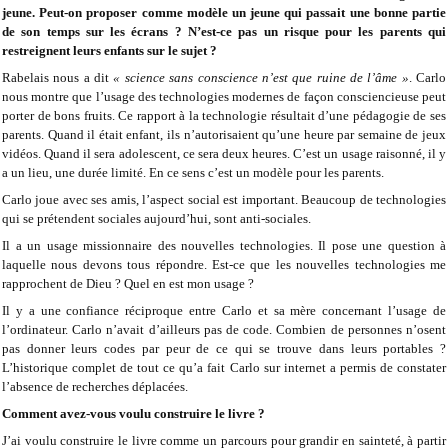
jeune. Peut-on proposer comme modèle un jeune qui passait une bonne partie
de son temps sur les écrans ? N’est-ce pas un risque pour les parents qui
restreignent leurs enfants sur le sujet ?
Rabelais nous a dit
« science sans conscience n’est que ruine de l’âme »
. Carlo
nous montre que l’usage des technologies modernes de façon consciencieuse peut
porter de bons fruits. Ce rapport à la technologie résultait d’une pédagogie de ses
parents. Quand il était enfant, ils n’autorisaient qu’une heure par semaine de jeux
vidéos. Quand il sera adolescent, ce sera deux heures. C’est un usage raisonné, il y
a un lieu, une durée limité. En ce sens c’est un modèle pour les parents.
Carlo joue avec ses amis, l’aspect social est important. Beaucoup de technologies
qui se prétendent sociales aujourd’hui, sont anti-sociales.
Il a un usage missionnaire des nouvelles technologies. Il pose une question à
laquelle nous devons tous répondre. Est-ce que les nouvelles technologies me
rapprochent de Dieu ? Quel en est mon usage ?
Il y a une confiance réciproque entre Carlo et sa mère concernant l’usage de
l’ordinateur. Carlo n’avait d’ailleurs pas de code. Combien de personnes n’osent
pas donner leurs codes par peur de ce qui se trouve dans leurs portables ?
L’historique complet de tout ce qu’a fait Carlo sur internet a permis de constater
l’absence de recherches déplacées.
Comment avez-vous voulu construire le livre ?
J’ai voulu construire le livre comme un parcours pour grandir en sainteté, à partir