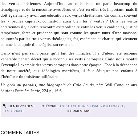
des vertus chrétiennes. Aujourd’hui, au catéchisme on parle beaucoup du
témoignage et de la rencontre avec Jésus et c’est en effet très important, mais il
doit également y avoir une éducation aux vertus chrétiennes. On connait souvent
les 7 péchés capitaux, connaît-on aussi bien les 7 vertus ? Dans les vertus
chrétiennes il y a cette rencontre extraordinaire entre les vertus cardinales, justice
tempérance, force et prudence qui sont comme les quatre murs d’une maisons,
couronnés par les trois vertus théologales, foi, espérance et charité, qui viennent
comme la coupole d’une église sur ces murs.
Carlo n’est pas saint parce qu’il fait des miracles, il a d’abord été reconnu
vénérable par un décret qui a reconnu ses vertus héroïques. Carlo nous montre
l’exemple l’exemple des vertus héroïques dans notre époque. Face à la décadence
de notre société, aux idéologies mortifères, il faut éduquer nos enfants à
l’héroïsme du troisième millénaire.
Un geek au paradis, une biographie de Calo Acutis,
père Will Conquer, aux
éditions Première Partie, 224 p., 16 €.
LIEN PERMANENT
CATÉGORIES :
EGLISE
,
FOI
,
JEUNES
,
LIVRES - PUBLICATIONS
,
TÉMOIGNAGES
1
COMMENTAIRE
COMMENTAIRES