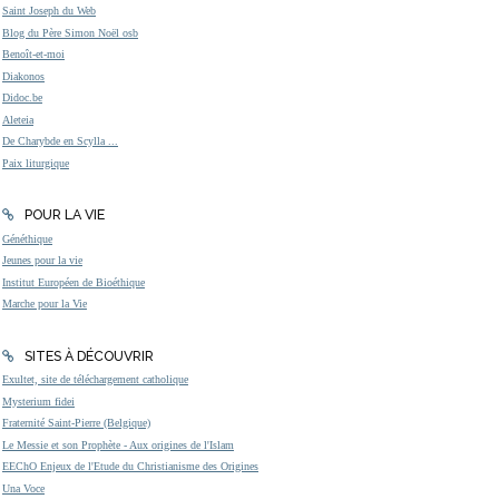
Saint Joseph du Web
Blog du Père Simon Noël osb
Benoît-et-moi
Diakonos
Didoc.be
Aleteia
De Charybde en Scylla ...
Paix liturgique
POUR LA VIE
Généthique
Jeunes pour la vie
Institut Européen de Bioéthique
Marche pour la Vie
SITES À DÉCOUVRIR
Exultet, site de téléchargement catholique
Mysterium fidei
Fraternité Saint-Pierre (Belgique)
Le Messie et son Prophète - Aux origines de l'Islam
EEChO Enjeux de l'Etude du Christianisme des Origines
Una Voce