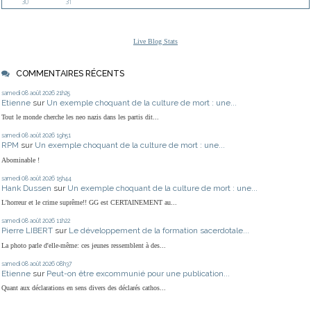
30
31
Live Blog Stats
COMMENTAIRES RÉCENTS
samedi 08
août 2026
21h25
Etienne
sur
Un exemple choquant de la culture de mort : une...
Tout le monde cherche les neo nazis dans les partis dit...
samedi 08
août 2026
19h51
RPM
sur
Un exemple choquant de la culture de mort : une...
Abominable !
samedi 08
août 2026
15h44
Hank Dussen
sur
Un exemple choquant de la culture de mort : une...
L'horreur et le crime suprême!! GG est CERTAINEMENT au...
samedi 08
août 2026
11h22
Pierre LIBERT
sur
Le développement de la formation sacerdotale...
La photo parle d'elle-même: ces jeunes ressemblent à des...
samedi 08
août 2026
08h37
Etienne
sur
Peut-on être excommunié pour une publication...
Quant aux déclarations en sens divers des déclarés cathos...