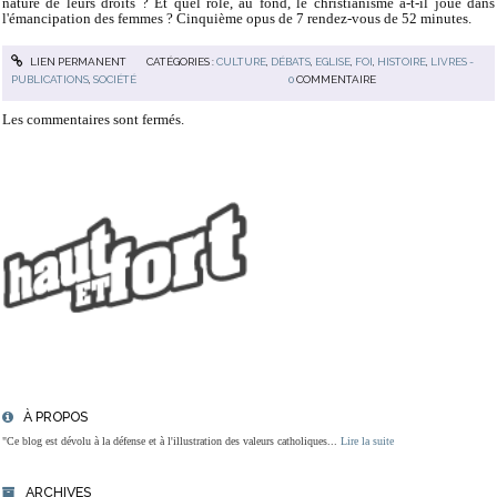
nature de leurs droits ? Et quel rôle, au fond, le christianisme a-t-il joué dans
l'émancipation des femmes ? Cinquième opus de 7 rendez-vous de 52 minutes.
LIEN PERMANENT
CATÉGORIES :
CULTURE
,
DÉBATS
,
EGLISE
,
FOI
,
HISTOIRE
,
LIVRES -
PUBLICATIONS
,
SOCIÉTÉ
0
COMMENTAIRE
Les commentaires sont fermés.
À PROPOS
"Ce blog est dévolu à la défense et à l'illustration des valeurs catholiques...
Lire la suite
ARCHIVES