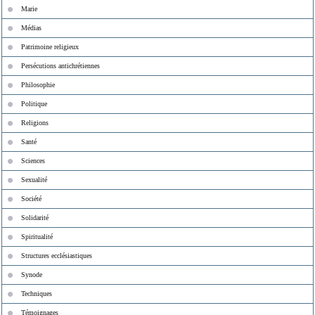
Marie
Médias
Patrimoine religieux
Persécutions antichrétiennes
Philosophie
Politique
Religions
Santé
Sciences
Sexualité
Société
Solidarité
Spiritualité
Structures ecclésiastiques
Synode
Techniques
Témoignages