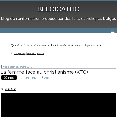
BELGICATHO
blog de réinformation proposé par des laïcs catholiques belges
Quand les "sorcières" deviennent les icônes du féminisme
Page d'accueil
Un jeune geek au paradis
vendredi 15
novembre 2019
La femme face au christianisme (KTO)
IMPRIMER
Share
De
KTOTV
: