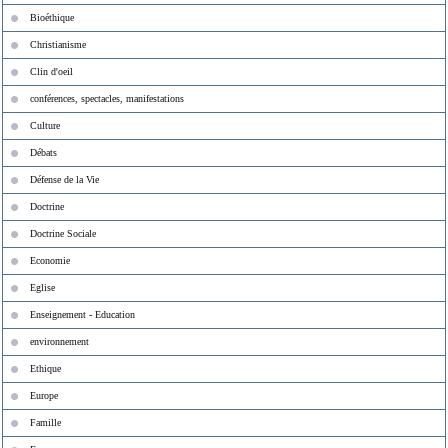
Bioéthique
Christianisme
Clin d'oeil
conférences, spectacles, manifestations
Culture
Débats
Défense de la Vie
Doctrine
Doctrine Sociale
Economie
Eglise
Enseignement - Education
environnement
Ethique
Europe
Famille