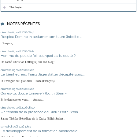
Théologie
NOTES RÉCENTES
dimanche 09
août 2026
08h31
Respice Domine in testamentum tuum (Introit du...
Respice,...
dimanche 09
août 2026
08h24
Homme de peu de foi, pourquoi as-tu douté ?...
De l'abbé Christian Laffargue, sur son blog :...
dimanche 09
août 2026
08h21
Le bienheureux Franz Jägerstätter décapité sous...
D' Evangile au Quotidien : Franz (François)...
dimanche 09
août 2026
08h21
Qui es-tu, douce lumière ? (Edith Stein -...
Et je demeure en vous... Auteur...
dimanche 09
août 2026
08h20
Un témoin de la présence de Dieu : Edith Stein...
Sainte Thérèse-Bénédicte de la Croix (Edith Stein)...
samedi 08
août 2026
10h31
Le développement de la formation sacerdotale...