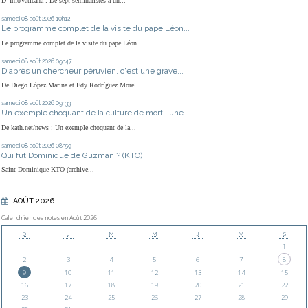
D' InfoVaticana : De sept séminaristes à un...
samedi 08
août 2026
10h12
Le programme complet de la visite du pape Léon...
Le programme complet de la visite du pape Léon...
samedi 08
août 2026
09h47
D'après un chercheur péruvien, c'est une grave...
De Diego López Marina et Edy Rodríguez Morel...
samedi 08
août 2026
09h33
Un exemple choquant de la culture de mort : une...
De kath.net/news : Un exemple choquant de la...
samedi 08
août 2026
08h59
Qui fut Dominique de Guzmán ? (KTO)
Saint Dominique KTO (archive...
AOÛT 2026
Calendrier des notes en Août 2026
D
L
M
M
J
V
S
1
2
3
4
5
6
7
8
9
10
11
12
13
14
15
16
17
18
19
20
21
22
23
24
25
26
27
28
29