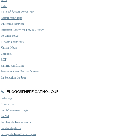
Fides
KTO Télévision catholique
Portail catholique
L'Homme Nouveau
European Centre for Law & Justice
Le salon beige
Riposte Catholique
Vatican News
Cathobel
RCF
Famille Chrétienne
Pour une école libre au Québec
La Sélection du Jour
BLOGOSPHÈRE CATHOLIQUE
catho.org
Chesterton
Saint-Sacrement Liège
La Nef
Le blog de Jeanne Smits
donchristophe.be
le blog de Jean-Pierre Snyers