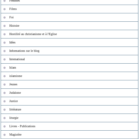
Femmes
Films
Foi
Histoire
Hostilité au christianisme et à l'Eglise
Idées
Informations sur le blog
International
Islam
islamisme
Jeunes
Judaïsme
Justice
littérature
liturgie
Livres - Publications
Magistère