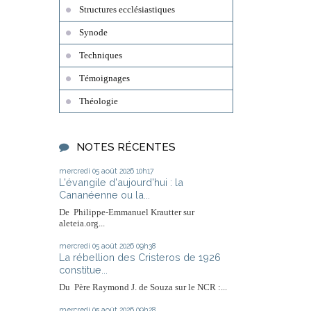
Structures ecclésiastiques
Synode
Techniques
Témoignages
Théologie
NOTES RÉCENTES
mercredi 05
août 2026
10h17
L'évangile d'aujourd'hui : la
Cananéenne ou la...
De Philippe-Emmanuel Krautter sur
aleteia.org...
mercredi 05
août 2026
09h38
La rébellion des Cristeros de 1926
constitue...
Du Père Raymond J. de Souza sur le NCR :...
mercredi 05
août 2026
09h28