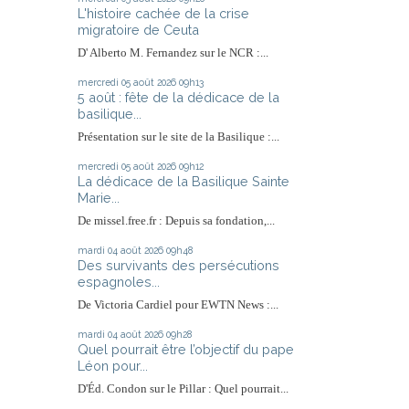
L'histoire cachée de la crise
migratoire de Ceuta
D' Alberto M. Fernandez sur le NCR :...
mercredi 05
août 2026
09h13
5 août : fête de la dédicace de la
basilique...
Présentation sur le site de la Basilique :...
mercredi 05
août 2026
09h12
La dédicace de la Basilique Sainte
Marie...
De missel.free.fr : Depuis sa fondation,...
mardi 04
août 2026
09h48
Des survivants des persécutions
espagnoles...
De Victoria Cardiel pour EWTN News :...
mardi 04
août 2026
09h28
Quel pourrait être l’objectif du pape
Léon pour...
D'Éd. Condon sur le Pillar : Quel pourrait...