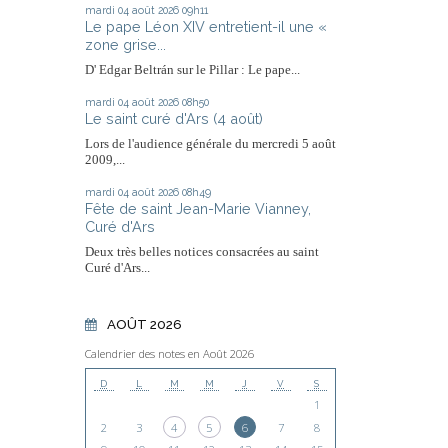
mardi 04
août 2026
09h11
Le pape Léon XIV entretient-il une «
zone grise...
D' Edgar Beltrán sur le Pillar : Le pape...
mardi 04
août 2026
08h50
Le saint curé d'Ars (4 août)
Lors de l'audience générale du mercredi 5 août
2009,...
mardi 04
août 2026
08h49
Fête de saint Jean-Marie Vianney,
Curé d'Ars
Deux très belles notices consacrées au saint
Curé d'Ars...
AOÛT 2026
Calendrier des notes en Août 2026
D
L
M
M
J
V
S
1
2
3
4
5
6
7
8