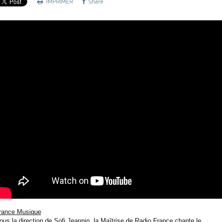
IMPRIMER
Share
rance Musique
ous la direction de Sofi Jeannin, la Maîtrise de Radio France chante le