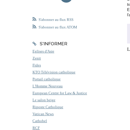
t
E
l
S'abonner au flux RSS
S'abonner au flux ATOM
S'INFORMER
L
Eglises d'Asie
Zenit
Fides
KTO Télévision catholique
Portail catholique
L'Homme Nouveau
European Centre for Law & Justice
Le salon beige
Riposte Catholique
Vatican News
Cathobel
RCF