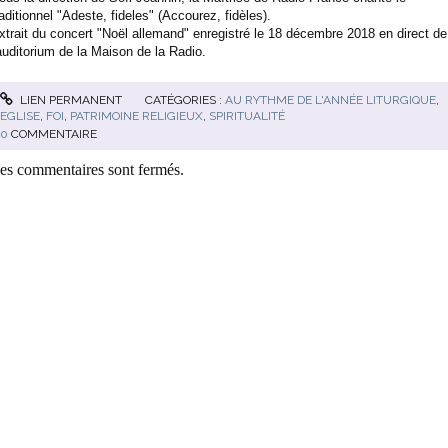
raditionnel "Adeste, fideles" (Accourez, fidèles).
xtrait du concert "Noël allemand" enregistré le 18 décembre 2018 en direct de
'auditorium de la Maison de la Radio.
LIEN PERMANENT
CATÉGORIES :
AU RYTHME DE L'ANNÉE LITURGIQUE
,
EGLISE
,
FOI
,
PATRIMOINE RELIGIEUX
,
SPIRITUALITÉ
0
COMMENTAIRE
es commentaires sont fermés.