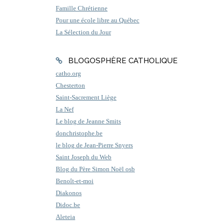
Famille Chrétienne
Pour une école libre au Québec
La Sélection du Jour
BLOGOSPHÈRE CATHOLIQUE
catho.org
Chesterton
Saint-Sacrement Liège
La Nef
Le blog de Jeanne Smits
donchristophe.be
le blog de Jean-Pierre Snyers
Saint Joseph du Web
Blog du Père Simon Noël osb
Benoît-et-moi
Diakonos
Didoc.be
Aleteia