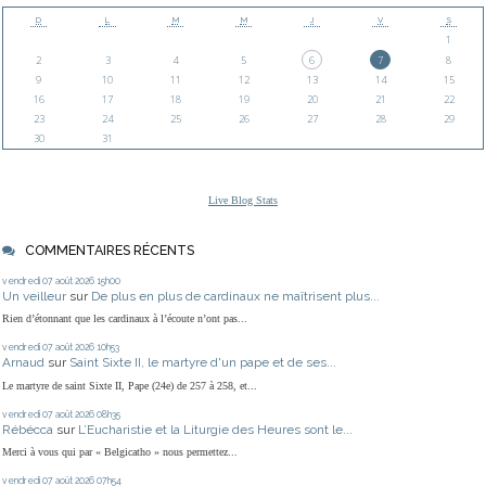
D
L
M
M
J
V
S
1
2
3
4
5
6
7
8
9
10
11
12
13
14
15
16
17
18
19
20
21
22
23
24
25
26
27
28
29
30
31
Live Blog Stats
COMMENTAIRES RÉCENTS
vendredi 07
août 2026
15h00
Un veilleur
sur
De plus en plus de cardinaux ne maîtrisent plus...
Rien d’étonnant que les cardinaux à l’écoute n’ont pas...
vendredi 07
août 2026
10h53
Arnaud
sur
Saint Sixte II, le martyre d'un pape et de ses...
Le martyre de saint Sixte II, Pape (24e) de 257 à 258, et...
vendredi 07
août 2026
08h35
Rébécca
sur
L’Eucharistie et la Liturgie des Heures sont le...
Merci à vous qui par « Belgicatho » nous permettez...
vendredi 07
août 2026
07h54