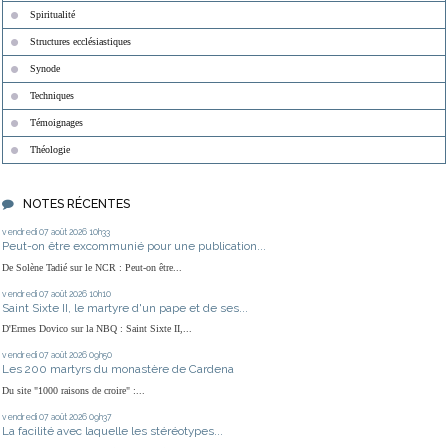
Spiritualité
Structures ecclésiastiques
Synode
Techniques
Témoignages
Théologie
NOTES RÉCENTES
vendredi 07
août 2026
10h33
Peut-on être excommunié pour une publication...
De Solène Tadié sur le NCR : Peut-on être...
vendredi 07
août 2026
10h10
Saint Sixte II, le martyre d'un pape et de ses...
D'Ermes Dovico sur la NBQ : Saint Sixte II,...
vendredi 07
août 2026
09h50
Les 200 martyrs du monastère de Cardena
Du site "1000 raisons de croire" :...
vendredi 07
août 2026
09h37
La facilité avec laquelle les stéréotypes...