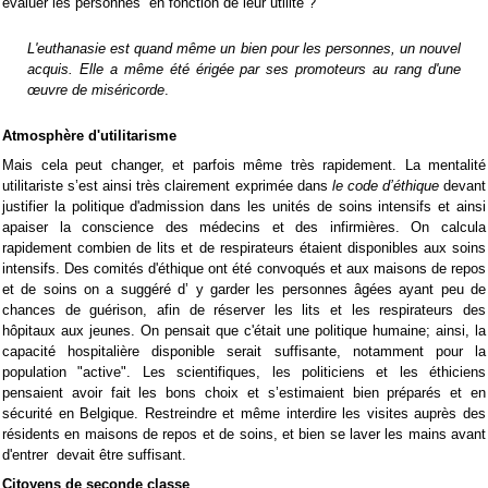
évaluer les personnes en fonction de leur utilité ?
L'euthanasie est quand même un bien pour les personnes, un nouvel
acquis. Elle a même été érigée par ses promoteurs au rang d'une
œuvre de miséricorde
.
Atmosphère d'utilitarisme
Mais cela peut
changer
, et parfois même très rapidement.
La mentalité
utilitariste s’est ainsi très clairement exprimée dans
le code d’éthique
devant
justifier la politique d'admission dans les unités de soins intensifs et ainsi
apaiser la conscience des médecins et des infirmières. On calcula
rapidement combien de lits et de respirateurs étaient disponibles aux soins
intensifs. Des comités d'éthique ont été convoqués et aux maisons de repos
et de soins on a suggéré d’ y garder les personnes âgées ayant peu de
chances de guérison, afin de réserver les lits et les respirateurs des
hôpitaux aux jeunes. On pensait que c'était une politique humaine; ainsi, la
capacité hospitalière disponible serait suffisante, notamment pour la
population "active". Les scientifiques, les politiciens et les éthiciens
pensaient avoir fait les bons choix et s’estimaient bien préparés et en
sécurité en Belgique. Restreindre et même interdire les visites auprès des
résidents en maisons de repos et de soins, et bien se laver les mains avant
d'entrer devait être suffisant.
Citoyens de seconde classe