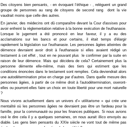
Des citoyens bien pensants, -
en évoquant l’éthique -
, relèguent un grand
groupe de personnes au rang de citoyens de second rang dont la vie
vaudrait moins que celle des autres.
En janvier, des médecins ont dû comparaître devant la Cour d'assises pour
avoir enfreint la réglementation relative à la bonne exécution de l'euthanasie.
Lorsque le jugement a été prononcé en leur faveur, il y a eu des
acclamations sur les bancs et pour certains, il était temps d'élargir
rapidement la législation sur l'euthanasie. Les personnes âgées atteintes de
démence devraient avoir droit à l'euthanasie si elles avaient rédigé un
testament à cet effet , tout en ne pouvant plus le confirmer par la suite en
raison de leur démence. Mais qui décidera de cela? Certainement plus la
personne démente elle-même, mais des tiers qui estiment que les
conditions énoncées dans le testament sont remplies. Cela deviendrait alors
une autodétermination prise en charge par d’autres. Dans quelle mesure des
personnes âgées, à partir de ce même droit à l'autodétermination, oseront-
elles ou pourront-elles faire un choix en toute liberté pour une mort naturelle
?
Nous vivons
actuellement dans
un univers d’« utilitarisme »
qui crée une
mentalité
où les personnes âgées ne devraient pas être un fardeau pour la
famille, pour la communauté ou pour les finances publiques. Si nous avions
osé le dire cela il y a quelques semaines, on nous aurait illico
envoyés au
diable
. Les
gens bien pensants
du XXIe siècle ne vont tout de même pas