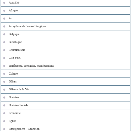
Actualité
Afrique
Art
Au rythme de l'année liturgique
Belgique
Bioéthique
Christianisme
Clin d'oeil
conférences, spectacles, manifestations
Culture
Débats
Défense de la Vie
Doctrine
Doctrine Sociale
Economie
Eglise
Enseignement - Education