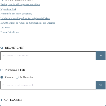
Exultet, site de téléchargement catholique
Mysterium fidei
Fraternité Saint-Pierre (Belgique)
Le Messie et son Prophète - Aux origines de l'Islam
EEChO Enjeux de l'Etude du Christianisme des Origines
Una Voce
Forum Catholicum
RECHERCHER
NEWSLETTER
S'inscrire
Se désinscrire
CATÉGORIES