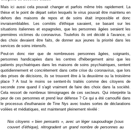
Mais ici aussi cela pouvait changer et parfois même très rapidement. La
thèse et le point de départ selon lesquels le virus pouvait être maintenu en
dehors des maisons de repos et de soins était impossible et donc
invraisemblables. Les comités d'éthique savaient, se basant sur les
situations italiennes et espagnoles, que les personnes âgées seraient les
premières victimes du coronavirus. Toutefois ils ont décidé à l'avance, si
des choix devaient être faits, de donner aux jeunes la priorité dans les
services de soins intensifs.
Peut-on donc nier que de nombreuses personnes âgées, soignants,
personnes handicapées dans les centres d'hébergement ainsi que les
patients psychiatriques dans les maisons de soins psychiatriques, sentent
quotidiennement et concrètement dans cette crise du coronavirus, que lors
des prises de décisions, ils se trouvent être à la deuxième ou la troisième
place ? A tout le moins se sentent-ils traités comme des citoyens de
seconde zone quand il s'agit vraiment de faire des choix dans la société.
Cela ressort de nombreux témoignages de ces secteurs. Qui interprète la
peur de ces personnes et prend leur défense ? Ce qui a été camouflé dans
le processus d'euthanasie de Tine Nys avec toutes sortes de déclarations
voilées et médiatiques, est maintenant pleinement révélé :
Nos citoyens « bien pensants », avec un léger saupoudrage (sous
couvert d’éthique), rétrogradent un grand nombre de personnes au