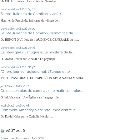
De OIDAC Europe : Les suites de l'horrible...
vendredi 07
août 2026
09h22
Sainte Julienne de Cornillon (7 août)
Henri et de Frescinde, habitants du village de...
vendredi 07
août 2026
09h20
Sainte Julienne de Cornillon, promotrice du...
De BENOÎT XVI, lors de l' AUDIENCE GÉNÉRALE du m...
vendredi 07
août 2026
09h16
La physique quantique et le mystère de la...
D'Edward Pentin sur le NCR : La physique...
vendredi 07
août 2026
08h57
"Chers jeunes : aujourd’hui, l’Europe et le...
VISITE PASTORALE DU PAPE LÉON XIV À SANTA MARIA...
jeudi 06
août 2026
10h22
De plus en plus de cardinaux ne maîtrisent plus...
D' InfoVaticana : Une Église sans langage : de...
jeudi 06
août 2026
10h08
Comment Amnesty s'est retournée contre la...
De David Hahn sur le Catholic Herald :...
AOÛT 2026
Calendrier des notes en Août 2026