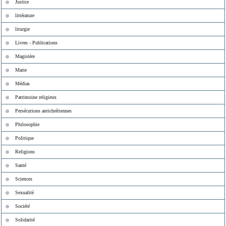
Justice
littérature
liturgie
Livres - Publications
Magistère
Marie
Médias
Patrimoine religieux
Persécutions antichrétiennes
Philosophie
Politique
Religions
Santé
Sciences
Sexualité
Société
Solidarité