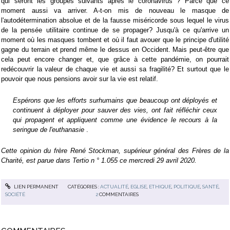
qui seront les groupes suivants après le coronavirus ? Parce que ce
moment aussi va arriver. A-t-on mis de nouveau le masque de
l'autodétermination absolue et de la fausse miséricorde sous lequel le virus
de la pensée utilitaire continue de se propager? Jusqu'à ce qu'arrive un
moment où les masques tombent et où il faut avouer que le principe d'utilité
gagne du terrain et prend même le dessus en Occident. Mais peut-être que
cela peut encore changer et, que grâce à cette pandémie, on pourrait
redécouvrir la valeur de chaque vie et aussi sa fragilité? Et surtout que le
pouvoir que nous pensions avoir sur la vie est relatif.
Espérons que les efforts surhumains que beaucoup ont déployés et
continuent à déployer pour sauver des vies, ont fait réfléchir ceux
qui propagent et appliquent comme une évidence le recours à la
seringue de l'euthanasie
.
Cette opinion du frère René Stockman, supérieur général des Frères de la
Charité, est parue dans Tertio n ° 1.055 ce mercredi 29 avril 2020.
LIEN PERMANENT
CATÉGORIES :
ACTUALITÉ
,
EGLISE
,
ETHIQUE
,
POLITIQUE
,
SANTÉ
,
SOCIÉTÉ
2
COMMENTAIRES