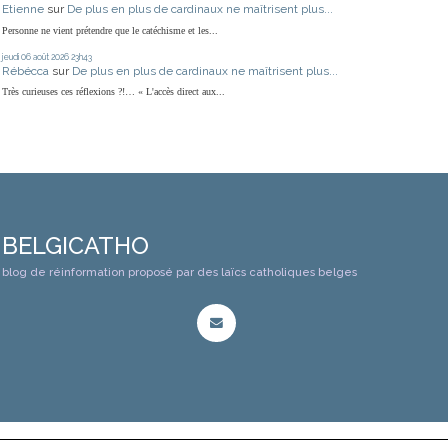
Etienne
sur
De plus en plus de cardinaux ne maîtrisent plus...
Personne ne vient prétendre que le catéchisme et les...
jeudi 06
août 2026
23h43
Rébécca
sur
De plus en plus de cardinaux ne maîtrisent plus...
Très curieuses ces réflexions ?!… « L'accès direct aux...
BELGICATHO
blog de réinformation proposé par des laïcs catholiques belges