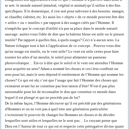
se sert: le monde naturel (minéral, végétal et animal) qu’il utilise à des fins
spécifiques. Il le domestique, il s'en sert pour subvenir à des besoins: manger,
se chauffer, s'abriter, etc. Ici aussi les « objets » de ce monde peuvent être dits
« utiles » ou « inutiles » par rapport à des usages créés par l’Homme. Il
n'empêche que le concept d'utilité n'a pas sa place dans le monde naturel
sauvage: auriez-vous l'idée de dire que la baleine bleue est utile ou le pinson
inutile? Par rapport à quelles fins, à quels usages? Ceci n’a aucun sens. La
Nature échappe tout à fait à l'application de ce concept... Pouvez-vous dire
qu'un nuage est inutile, ou le vent utile? Le vent est utile certes pour faire
tourner les ailes d’un moulin, le soleil pour alimenter un panneau
photovoltaïque… Est-ce à dire que le soleil et le vent ont attendus l’Homme
pour acquérir un sens? Adam a nommé les choses et ceci leur conférait un
sens pour lui, mais le sens dépend-il entièrement de l’Homme qui nomme les
choses? Ce qui est sûr, c’est que l’usage que fait l’Homme des choses qui
existaient avant lui ne constitue pas leur raison d’être! N’est-il pas plus
raisonnable pour lui de reconnaître le don que constitue ce monde dans
lequel il est plongé et qui ne procède pas de lui?
De la même façon, l’Homme découvre qu’il est précédé par des générations
d'Hommes et on ne voit pas à quel titre une génération particulière
s’octroierait le pouvoir de changer les Hommes en choses et de décider
lesquelles sont utiles et lesquelles ne le sont pas… Le croyant pense que
Dieu est l’Auteur de tout ce qui est et respecte cette prérogative divine quant