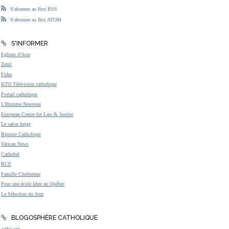
S'abonner au flux RSS
S'abonner au flux ATOM
S'INFORMER
Eglises d'Asie
Zenit
Fides
KTO Télévision catholique
Portail catholique
L'Homme Nouveau
European Centre for Law & Justice
Le salon beige
Riposte Catholique
Vatican News
Cathobel
RCF
Famille Chrétienne
Pour une école libre au Québec
La Sélection du Jour
BLOGOSPHÈRE CATHOLIQUE
catho.org