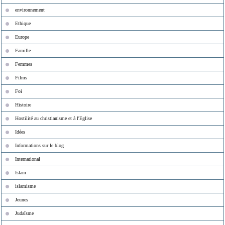
environnement
Ethique
Europe
Famille
Femmes
Films
Foi
Histoire
Hostilité au christianisme et à l'Eglise
Idées
Informations sur le blog
International
Islam
islamisme
Jeunes
Judaïsme