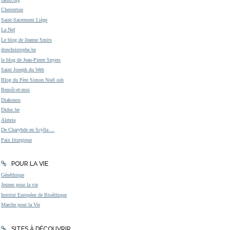
Chesterton
Saint-Sacrement Liège
La Nef
Le blog de Jeanne Smits
donchristophe.be
le blog de Jean-Pierre Snyers
Saint Joseph du Web
Blog du Père Simon Noël osb
Benoît-et-moi
Diakonos
Didoc.be
Aleteia
De Charybde en Scylla ...
Paix liturgique
POUR LA VIE
Généthique
Jeunes pour la vie
Institut Européen de Bioéthique
Marche pour la Vie
SITES À DÉCOUVRIR