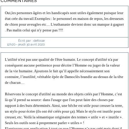
COMMENTAIRES
Oui,les personnes âgées et les handicapés sont utiles également puisque leur
état crée du travail.Exemples:: le personnel en maison de repos, les dresseurs
de chien pour aveugles etc.... L'euthanasie devient donc un manque à gagner
. Pas malin celui qui n'y pense pas !!!!
Écrit par :
defosse
12h20
-
jeudi 30
avril 2020
L'utilité n'est pas une qualité de l'être humain. Le concept d'utilité n'a par
conséquent aucune pertinence pour décrire l’Homme ou juger de la valeur
de la vie humaine. Ajoutons le fait qu’il appelle nécessairement son
contraire, l’inutilité, véritable épée de Damoclès brandie au-dessus de la tête
de chacun…
Réservons le concept d'utilité au monde des objets créés par l’Homme, c’est
là qu’il prend sa source: dans l'usage que l'on peut faire des choses par
rapport à des buts déterminés. Ainsi, une bêche est utile pour creuser la terre,
un stylo pour écrire (ils ont été créés pour ça). Mais le stylo est inutile pour
creuser, etc. Voilà la sémantique originaire des termes « utile » et « inutile ».
Seuls les outils sont à proprement parler « utiles » !
Elargissons son application à tout ce que l’Homme n’a pas créé mais dont il