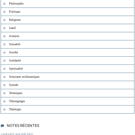
Philosophie
Politique
Religions
Santé
Sciences
Sexualité
Société
Solidarité
Spiritualité
Structures ecclésiastiques
Synode
Techniques
Témoignages
Théologie
NOTES RÉCENTES
vendredi 07
août 2026
10h33