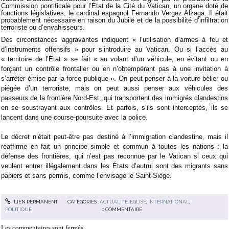
Commission pontificale pour l’État de la Cité du Vatican, un organe doté de
fonctions législatives, le cardinal espagnol Fernando Vergez Alzaga. Il était
probablement nécessaire en raison du Jubilé et de la possibilité d’infiltration
terroriste ou d’envahisseurs.
Des circonstances aggravantes indiquent « l’utilisation d’armes à feu et
d’instruments offensifs » pour s’introduire au Vatican. Ou si l’accès au
« territoire de l’État » se fait « au volant d’un véhicule, en évitant ou en
forçant un contrôle frontalier ou en n’obtempérant pas à une invitation à
s’arrêter émise par la force publique ». On peut penser à la voiture bélier ou
piégée d’un terroriste, mais on peut aussi penser aux véhicules des
passeurs de la frontière Nord-Est, qui transportent des immigrés clandestins
en se soustrayant aux contrôles. Et parfois, s’ils sont interceptés, ils se
lancent dans une course-poursuite avec la police.
Le décret n’était peut-être pas destiné à l’immigration clandestine, mais il
réaffirme en fait un principe simple et commun à toutes les nations : la
défense des frontières, qui n’est pas reconnue par le Vatican si ceux qui
veulent entrer illégalement dans les États d’autrui sont des migrants sans
papiers et sans permis, comme l’envisage le Saint-Siège.
LIEN PERMANENT
CATÉGORIES :
ACTUALITÉ
,
EGLISE
,
INTERNATIONAL
,
POLITIQUE
0
COMMENTAIRE
Les commentaires sont fermés.