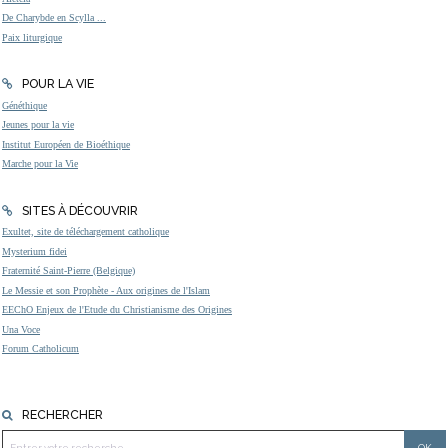
De Charybde en Scylla ...
Paix liturgique
POUR LA VIE
Généthique
Jeunes pour la vie
Institut Européen de Bioéthique
Marche pour la Vie
SITES À DÉCOUVRIR
Exultet, site de téléchargement catholique
Mysterium fidei
Fraternité Saint-Pierre (Belgique)
Le Messie et son Prophète - Aux origines de l'Islam
EEChO Enjeux de l'Etude du Christianisme des Origines
Una Voce
Forum Catholicum
RECHERCHER