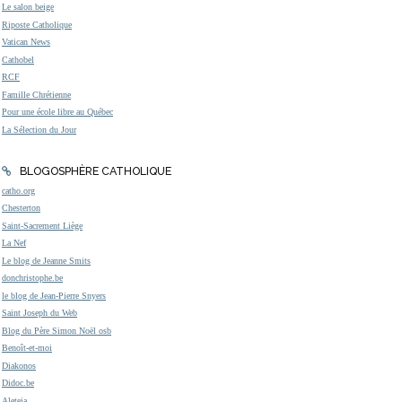
Le salon beige
Riposte Catholique
Vatican News
Cathobel
RCF
Famille Chrétienne
Pour une école libre au Québec
La Sélection du Jour
BLOGOSPHÈRE CATHOLIQUE
catho.org
Chesterton
Saint-Sacrement Liège
La Nef
Le blog de Jeanne Smits
donchristophe.be
le blog de Jean-Pierre Snyers
Saint Joseph du Web
Blog du Père Simon Noël osb
Benoît-et-moi
Diakonos
Didoc.be
Aleteia