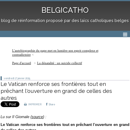
BELGICATHO
blog de réinformation proposé par des laïcs catholiques belges
L'autobiographie du pape met en lumière son esprit complexe et
contradictoire
Page d'accueil
La dénatalité : un suicide collectif
vendredi 17
janvier 2025
Le Vatican renforce ses frontières tout en
prêchant l'ouverture en grand de celles des
autres
IMPRIMER
Share
Lu sur Il Giornale (
source
) :
Le Vatican renforce ses frontières tout en prêchant l'ouverture en grand