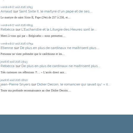
vendredi 07
août 2026
10h53
Arnaud
sur
Saint Sixte II, le martyre d'un pape et de ses...
Le martyre de saint Sixte II, Pape (24e) de 257 à 258, et...
vendredi 07
août 2026
08h35
Rébécca
sur
L’Eucharistie et la Liturgie des Heures sont le...
Merci à vous qui par « Belgicatho » nous permettez...
vendredi 07
août 2026
07h54
Etienne
sur
De plus en plus de cardinaux ne maîtrisent plus...
Personne ne vient prétendre que le catéchisme et les...
jeudi 06
août 2026
23h43
Rébécca
sur
De plus en plus de cardinaux ne maîtrisent plus...
Très curieuses ces réflexions ?!… « L'accès direct aux...
jeudi 06
août 2026
16h10
jean-Pierre Snyers
sur
Didier Decoin, le romancier qui savait qu' « il...
Toute ma profonde reconnaissance au cher Didier Decoin....