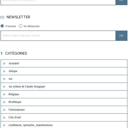
NEWSLETTER
S'inscrire
Se désinscrire
CATÉGORIES
Actualité
Afrique
Art
Au rythme de l'année liturgique
Belgique
Bioéthique
Christianisme
Clin d'oeil
conférences, spectacles, manifestations