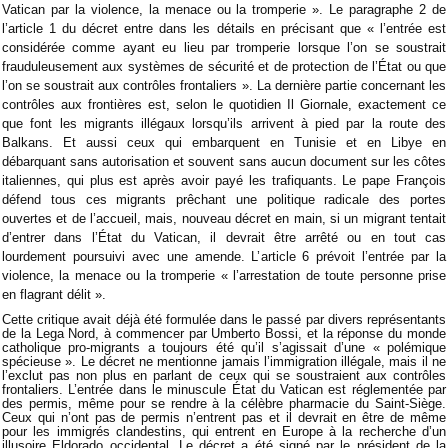
Vatican par la violence, la menace ou la tromperie ». Le paragraphe 2 de
l’article 1 du décret entre dans les détails en précisant que « l’entrée est
considérée comme ayant eu lieu par tromperie lorsque l’on se soustrait
frauduleusement aux systèmes de sécurité et de protection de l’État ou que
l’on se soustrait aux contrôles frontaliers ». La dernière partie concernant les
contrôles aux frontières est, selon le quotidien Il Giornale, exactement ce
que font les migrants illégaux lorsqu’ils arrivent à pied par la route des
Balkans. Et aussi ceux qui embarquent en Tunisie et en Libye en
débarquant sans autorisation et souvent sans aucun document sur les côtes
italiennes, qui plus est après avoir payé les trafiquants. Le pape François
défend tous ces migrants prêchant une politique radicale des portes
ouvertes et de l’accueil, mais, nouveau décret en main, si un migrant tentait
d’entrer dans l’État du Vatican, il devrait être arrêté ou en tout cas
lourdement poursuivi avec une amende. L’article 6 prévoit l’entrée par la
violence, la menace ou la tromperie « l’arrestation de toute personne prise
en flagrant délit ».
Cette critique avait déjà été formulée dans le passé par divers représentants
de la Lega Nord, à commencer par Umberto Bossi, et la réponse du monde
catholique pro-migrants a toujours été qu’il s’agissait d’une « polémique
spécieuse ». Le décret ne mentionne jamais l’immigration illégale, mais il ne
l’exclut pas non plus en parlant de ceux qui se soustraient aux contrôles
frontaliers. L’entrée dans le minuscule État du Vatican est réglementée par
des permis, même pour se rendre à la célèbre pharmacie du Saint-Siège.
Ceux qui n’ont pas de permis n’entrent pas et il devrait en être de même
pour les immigrés clandestins, qui entrent en Europe à la recherche d’un
illusoire Eldorado occidental. Le décret a été signé par le président de la