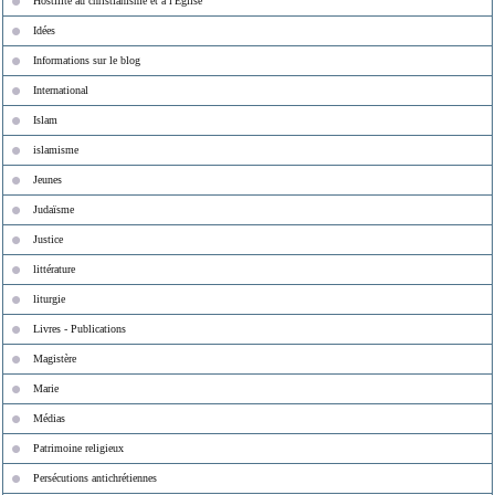
Hostilité au christianisme et à l'Eglise
Idées
Informations sur le blog
International
Islam
islamisme
Jeunes
Judaïsme
Justice
littérature
liturgie
Livres - Publications
Magistère
Marie
Médias
Patrimoine religieux
Persécutions antichrétiennes