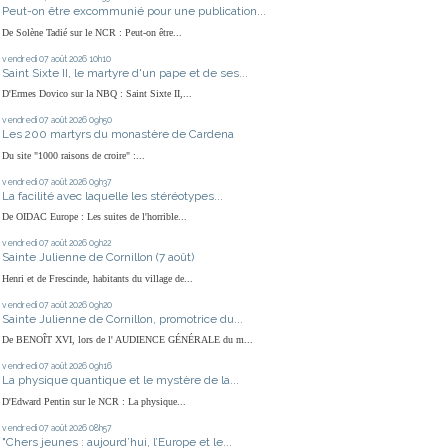
Peut-on être excommunié pour une publication...
De Solène Tadié sur le NCR : Peut-on être...
vendredi 07
août 2026
10h10
Saint Sixte II, le martyre d'un pape et de ses...
D'Ermes Dovico sur la NBQ : Saint Sixte II,...
vendredi 07
août 2026
09h50
Les 200 martyrs du monastère de Cardena
Du site "1000 raisons de croire" :...
vendredi 07
août 2026
09h37
La facilité avec laquelle les stéréotypes...
De OIDAC Europe : Les suites de l'horrible...
vendredi 07
août 2026
09h22
Sainte Julienne de Cornillon (7 août)
Henri et de Frescinde, habitants du village de...
vendredi 07
août 2026
09h20
Sainte Julienne de Cornillon, promotrice du...
De BENOÎT XVI, lors de l' AUDIENCE GÉNÉRALE du m...
vendredi 07
août 2026
09h16
La physique quantique et le mystère de la...
D'Edward Pentin sur le NCR : La physique...
vendredi 07
août 2026
08h57
"Chers jeunes : aujourd’hui, l’Europe et le...