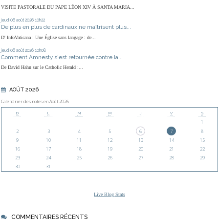
VISITE PASTORALE DU PAPE LÉON XIV À SANTA MARIA...
jeudi 06
août 2026
10h22
De plus en plus de cardinaux ne maîtrisent plus...
D' InfoVaticana : Une Église sans langage : de...
jeudi 06
août 2026
10h08
Comment Amnesty s'est retournée contre la...
De David Hahn sur le Catholic Herald :...
AOÛT 2026
Calendrier des notes en Août 2026
D
L
M
M
J
V
S
1
2
3
4
5
6
7
8
9
10
11
12
13
14
15
16
17
18
19
20
21
22
23
24
25
26
27
28
29
30
31
Live Blog Stats
COMMENTAIRES RÉCENTS