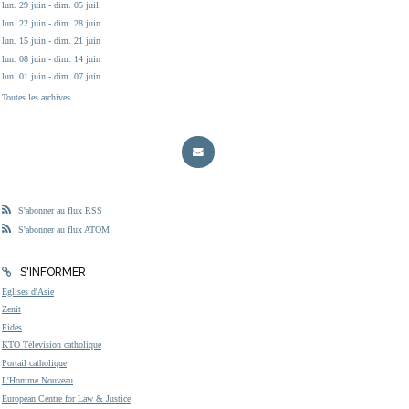
lun. 29 juin - dim. 05 juil.
lun. 22 juin - dim. 28 juin
lun. 15 juin - dim. 21 juin
lun. 08 juin - dim. 14 juin
lun. 01 juin - dim. 07 juin
Toutes les archives
S'abonner au flux RSS
S'abonner au flux ATOM
S'INFORMER
Eglises d'Asie
Zenit
Fides
KTO Télévision catholique
Portail catholique
L'Homme Nouveau
European Centre for Law & Justice