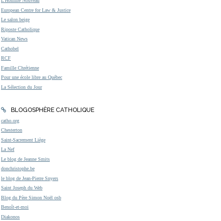
L'Homme Nouveau
European Centre for Law & Justice
Le salon beige
Riposte Catholique
Vatican News
Cathobel
RCF
Famille Chrétienne
Pour une école libre au Québec
La Sélection du Jour
BLOGOSPHÈRE CATHOLIQUE
catho.org
Chesterton
Saint-Sacrement Liège
La Nef
Le blog de Jeanne Smits
donchristophe.be
le blog de Jean-Pierre Snyers
Saint Joseph du Web
Blog du Père Simon Noël osb
Benoît-et-moi
Diakonos