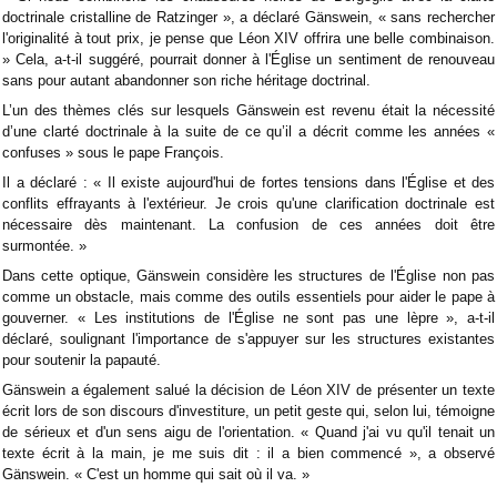
doctrinale cristalline de Ratzinger », a déclaré Gänswein, « sans rechercher
l'originalité à tout prix, je pense que Léon XIV offrira une belle combinaison.
» Cela, a-t-il suggéré, pourrait donner à l'Église un sentiment de renouveau
sans pour autant abandonner son riche héritage doctrinal.
L’un des thèmes clés sur lesquels Gänswein est revenu était la nécessité
d’une clarté doctrinale à la suite de ce qu’il a décrit comme les années «
confuses » sous le pape François.
Il a déclaré : « Il existe aujourd'hui de fortes tensions dans l'Église et des
conflits effrayants à l'extérieur. Je crois qu'une clarification doctrinale est
nécessaire dès maintenant. La confusion de ces années doit être
surmontée. »
Dans cette optique, Gänswein considère les structures de l'Église non pas
comme un obstacle, mais comme des outils essentiels pour aider le pape à
gouverner. « Les institutions de l'Église ne sont pas une lèpre », a-t-il
déclaré, soulignant l'importance de s'appuyer sur les structures existantes
pour soutenir la papauté.
Gänswein a également salué la décision de Léon XIV de présenter un texte
écrit lors de son discours d'investiture, un petit geste qui, selon lui, témoigne
de sérieux et d'un sens aigu de l'orientation. « Quand j'ai vu qu'il tenait un
texte écrit à la main, je me suis dit : il a bien commencé », a observé
Gänswein. « C'est un homme qui sait où il va. »