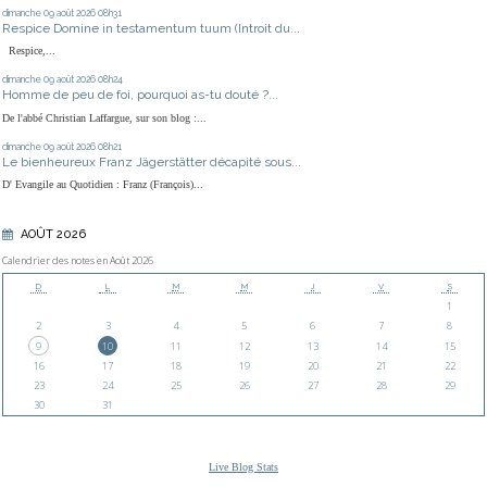
dimanche 09
août 2026
08h31
Respice Domine in testamentum tuum (Introit du...
Respice,...
dimanche 09
août 2026
08h24
Homme de peu de foi, pourquoi as-tu douté ?...
De l'abbé Christian Laffargue, sur son blog :...
dimanche 09
août 2026
08h21
Le bienheureux Franz Jägerstätter décapité sous...
D' Evangile au Quotidien : Franz (François)...
AOÛT 2026
Calendrier des notes en Août 2026
D
L
M
M
J
V
S
1
2
3
4
5
6
7
8
9
10
11
12
13
14
15
16
17
18
19
20
21
22
23
24
25
26
27
28
29
30
31
Live Blog Stats