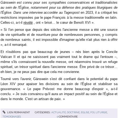
Gänswein est connu pour ses sympathies conservatrices et traditionalistes
au sein de l'Église, notamment pour sa défense des pratiques liturgiques de
l'Église. Dans une interview accordée au Tagespost
en 2023, il a critiqué les
restrictions imposées par le pape François à la messe traditionnelle en latin.
Celles-ci, a-t-il
révélé
, ont « brisé… le cœur de Benoît XVI ».
« Si l'on pense que depuis des siècles l'ancienne messe a été une source
de vie spirituelle et de nourriture pour de nombreuses personnes, y compris
de nombreux saints, il est impossible d'imaginer qu'elle n'ait plus rien à offrir
», a-t-il remarqué.
Et n'oublions pas que beaucoup de jeunes – nés bien après le Concile
Vatican II et qui ne saisissent pas vraiment tout le drame qui l'entoure –,
même s'ils connaissent la nouvelle messe, ont néanmoins trouvé un refuge
spirituel, un trésor spirituel dans l'ancienne messe. Être privé de ce trésor…
eh bien, je ne peux pas dire que cela me convienne.
Tourné vers l'avenir, Gänswein s'est dit confiant dans le potentiel du pape
Léon XIV pour apaiser les divisions au sein de l'Église et stabiliser sa
gouvernance. « Le pape Prévost me donne beaucoup d'espoir », a-t-il
conclu. « Je suis convaincu qu'il aura un impact positif au sein de l'Église et
dans le monde. C'est un artisan de paix. »
LIEN PERMANENT
CATÉGORIES :
ACTUALITÉ
,
DOCTRINE
,
EGLISE
,
FOI
,
LITURGIE
,
TÉMOIGNAGES
0
COMMENTAIRE