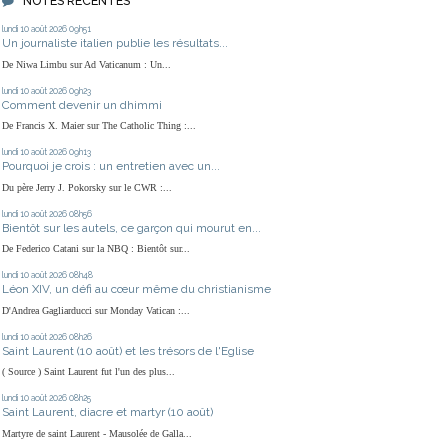
NOTES RÉCENTES
lundi 10
août 2026
09h51
Un journaliste italien publie les résultats...
De Niwa Limbu sur Ad Vaticanum : Un...
lundi 10
août 2026
09h23
Comment devenir un dhimmi
De Francis X. Maier sur The Catholic Thing :...
lundi 10
août 2026
09h13
Pourquoi je crois : un entretien avec un...
Du père Jerry J. Pokorsky sur le CWR :...
lundi 10
août 2026
08h56
Bientôt sur les autels, ce garçon qui mourut en...
De Federico Catani sur la NBQ : Bientôt sur...
lundi 10
août 2026
08h48
Léon XIV, un défi au cœur même du christianisme
D'Andrea Gagliarducci sur Monday Vatican :...
lundi 10
août 2026
08h26
Saint Laurent (10 août) et les trésors de l'Eglise
( Source ) Saint Laurent fut l'un des plus...
lundi 10
août 2026
08h25
Saint Laurent, diacre et martyr (10 août)
Martyre de saint Laurent - Mausolée de Galla...