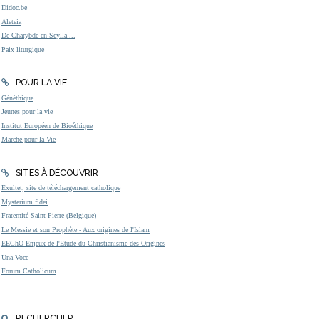
Didoc.be
Aleteia
De Charybde en Scylla ...
Paix liturgique
POUR LA VIE
Généthique
Jeunes pour la vie
Institut Européen de Bioéthique
Marche pour la Vie
SITES À DÉCOUVRIR
Exultet, site de téléchargement catholique
Mysterium fidei
Fraternité Saint-Pierre (Belgique)
Le Messie et son Prophète - Aux origines de l'Islam
EEChO Enjeux de l'Etude du Christianisme des Origines
Una Voce
Forum Catholicum
RECHERCHER