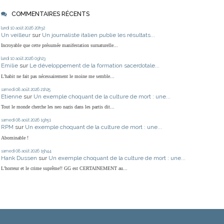
COMMENTAIRES RÉCENTS
lundi 10
août 2026
20h32
Un veilleur
sur
Un journaliste italien publie les résultats...
Incroyable que cette présumée manifestation surnaturelle...
lundi 10
août 2026
09h23
Emilie
sur
Le développement de la formation sacerdotale...
L'habit ne fait pas nécessairement le moine me semble...
samedi 08
août 2026
21h25
Etienne
sur
Un exemple choquant de la culture de mort : une...
Tout le monde cherche les neo nazis dans les partis dit...
samedi 08
août 2026
19h51
RPM
sur
Un exemple choquant de la culture de mort : une...
Abominable !
samedi 08
août 2026
15h44
Hank Dussen
sur
Un exemple choquant de la culture de mort : une...
L'horreur et le crime suprême!! GG est CERTAINEMENT au...