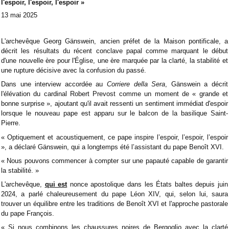
l'espoir, l'espoir, l'espoir »
13 mai 2025
L'archevêque Georg Gänswein, ancien préfet de la Maison pontificale, a
décrit les résultats du récent conclave papal comme marquant le début
d'une nouvelle ère pour l'Église, une ère marquée par la clarté, la stabilité et
une rupture décisive avec la confusion du passé.
Dans une interview accordée au
Corriere della Sera
, Gänswein a décrit
l'élévation du cardinal Robert Prevost comme un moment de « grande et
bonne surprise », ajoutant qu'il avait ressenti un sentiment immédiat d'espoir
lorsque le nouveau pape est apparu sur le balcon de la basilique Saint-
Pierre.
« Optiquement et acoustiquement, ce pape inspire l’espoir, l’espoir, l’espoir
», a déclaré Gänswein, qui a longtemps été l’assistant du pape Benoît XVI.
« Nous pouvons commencer à compter sur une papauté capable de garantir
la stabilité. »
L'archevêque,
qui est
nonce apostolique dans les États baltes depuis juin
2024, a parlé chaleureusement du pape Léon XIV, qui, selon lui, saura
trouver un équilibre entre les traditions de Benoît XVI et l'approche pastorale
du pape François.
« Si nous combinons les chaussures noires de Bergoglio avec la clarté