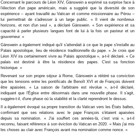
Concernant le parcours de Léon XIV, Gänswein a exprimé sa surprise face à
l'élection d'un pape américain, mais a suggéré que la diversité de son
expérience – ayant travaillé au Vatican et comme missionnaire au Pérou –
lui permettrait de s'adresser à un large public. « Il vient de nombreux
horizons, et non d'un seul », a déclaré Gänswein. « Son expérience et sa
capacité à parler plusieurs langues font de lui à la fois un pasteur et un
gouverneur. »
Gänswein a également indiqué qu'il s'attendait à ce que le pape s'installe au
Palais apostolique, lieu de résidence traditionnelle du pape. « Je crois que
Léon XIV ira certainement vivre au Palais apostolique », a-t-il déclaré. « Ce
palais est destiné à être la résidence des papes. C'est sa fonction
historique. »
Revenant sur son propre séjour à Rome, Gänswein a réitéré sa conviction
que les tensions entre les pontificats de Benoît XVI et de François doivent
être apaisées. « La saison de l'arbitraire est révolue », a-t-il déclaré,
indiquant que l'Église entre désormais dans une nouvelle phase. Il s'agit,
suggère-t-il, d'une phase où la stabilité et la clarté reprendront le dessus.
Il a également évoqué sa propre transition du Vatican vers les États baltes,
confirmant que ses relations avec le pape François s'étaient apaisées
depuis sa nomination. « J'ai souffert ces années-là, c'est vrai », a-t-il
reconnu, faisant référence à son éviction du Vatican en 2020. « Mais j'ai mis
les choses au clair avec François avant ma nomination comme nonce. »