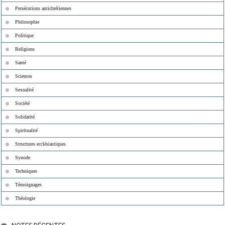
Persécutions antichrétiennes
Philosophie
Politique
Religions
Santé
Sciences
Sexualité
Société
Solidarité
Spiritualité
Structures ecclésiastiques
Synode
Techniques
Témoignages
Théologie