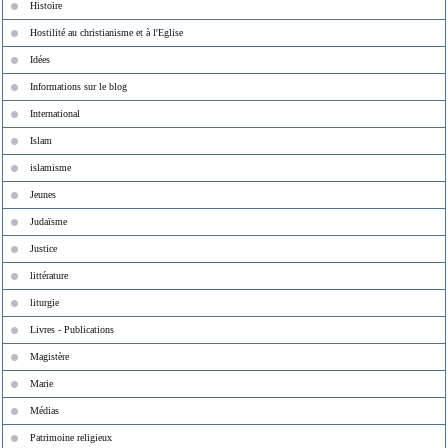
Histoire
Hostilité au christianisme et à l'Eglise
Idées
Informations sur le blog
International
Islam
islamisme
Jeunes
Judaïsme
Justice
littérature
liturgie
Livres - Publications
Magistère
Marie
Médias
Patrimoine religieux