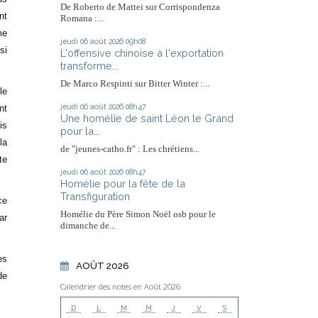
De Roberto de Mattei sur Corrispondenza
nt
Romana :...
me
jeudi 06
août 2026
09h08
si
L'offensive chinoise à l'exportation
transforme...
De Marco Respinti sur Bitter Winter :...
le
jeudi 06
août 2026
08h47
nt
Une homélie de saint Léon le Grand
is
pour la...
la
de "jeunes-catho.fr" : Les chrétiens...
te
jeudi 06
août 2026
08h47
Homélie pour la fête de la
Transfiguration
ce
Homélie du Père Simon Noël osb pour le
ar
dimanche de...
es
AOÛT 2026
de
Calendrier des notes en Août 2026
D
L
M
M
J
V
S