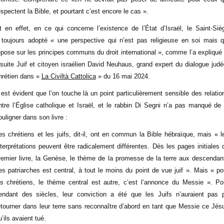
espectent la Bible, et pourtant c’est encore le cas ».
t en effet, en ce qui concerne l’existence de l’État d’Israël, le Saint-Siè
 toujours adopté « une perspective qui n’est pas religieuse en soi mais q
epose sur les principes communs du droit international », comme l’a expliqué 
ésuite Juif et citoyen israélien David Neuhaus, grand expert du dialogue judé
hrétien dans «
La Civiltà Cattolica
» du 16 mai 2024.
l est évident que l’on touche là un point particulièrement sensible des relatio
ntre l’Église catholique et Israël, et le rabbin Di Segni n’a pas manqué de 
ouligner dans son livre :
es chrétiens et les juifs, dit-il, ont en commun la Bible hébraïque, mais « l
nterprétations peuvent être radicalement différentes. Dès les pages initiales 
remier livre, la Genèse, le thème de la promesse de la terre aux descendan
es patriarches est central, à tout le moins du point de vue juif ». Mais « po
es chrétiens, le thème central est autre, c’est l’annonce du Messie ». Po
endant des siècles, leur conviction a été que les Juifs n’auraient pas 
etourner dans leur terre sans reconnaître d’abord en tant que Messie ce Jés
u’ils avaient tué.