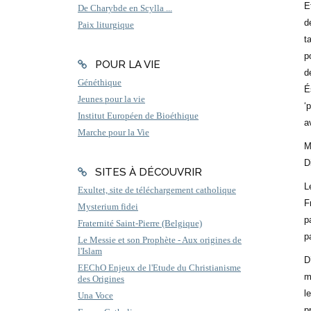
E
De Charybde en Scylla ...
d
Paix liturgique
t
p
POUR LA VIE
d
Généthique
É
Jeunes pour la vie
‘
Institut Européen de Bioéthique
a
Marche pour la Vie
M
D
SITES À DÉCOUVRIR
L
Exultet, site de téléchargement catholique
F
Mysterium fidei
p
Fraternité Saint-Pierre (Belgique)
p
Le Messie et son Prophète - Aux origines de
l'Islam
D
EEChO Enjeux de l'Etude du Christianisme
m
des Origines
l
Una Voce
p