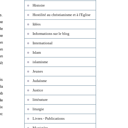
Histoire
s.
Hostilité au christianisme et à l'Eglise
ne
Idées
le
Informations sur le blog
ne
en
International
en
Islam
en
islamisme
ît
Jeunes
is
Judaïsme
la
Justice
ob
littérature
de
ix
liturgie
ec
Livres - Publications
Magistère