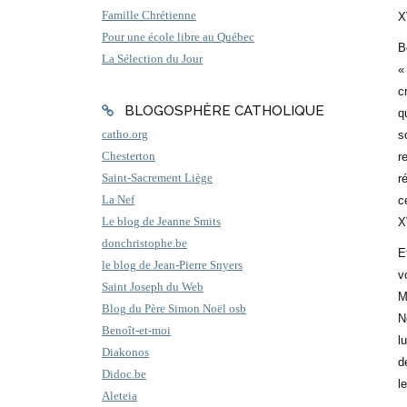
Famille Chrétienne
X
Pour une école libre au Québec
B
La Sélection du Jour
«
c
BLOGOSPHÈRE CATHOLIQUE
q
s
catho.org
r
Chesterton
r
Saint-Sacrement Liège
c
La Nef
X
Le blog de Jeanne Smits
donchristophe.be
E
le blog de Jean-Pierre Snyers
v
Saint Joseph du Web
M
Blog du Père Simon Noël osb
N
Benoît-et-moi
l
Diakonos
d
Didoc.be
l
Aleteia