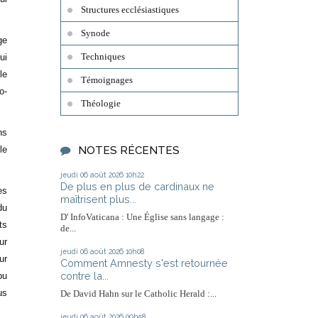
Structures ecclésiastiques
Synode
ge
ui
Techniques
le
Témoignages
o-
Théologie
ns
le
NOTES RÉCENTES
jeudi 06
août 2026
10h22
De plus en plus de cardinaux ne
es
maîtrisent plus...
du
D' InfoVaticana : Une Église sans langage :
ts
de...
ur
jeudi 06
août 2026
10h08
ur
Comment Amnesty s'est retournée
contre la...
pu
us
De David Hahn sur le Catholic Herald :...
jeudi 06
août 2026
09h58