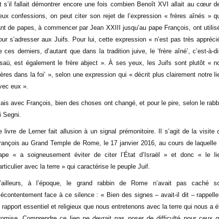
t s’il fallait démontrer encore une fois combien Benoît XVI allait au cœur d
eux confessions, on peut citer son rejet de l’expression « frères aînés » q
ant de papes, à commencer par Jean XXIII jusqu’au pape François, ont utilis
our s’adresser aux Juifs. Pour lui, cette expression « n’est pas très appréci
e ces derniers, d’autant que dans la tradition juive, le ‘frère aîné’, c’est-à-di
saü, est également le frère abject ». À ses yeux, les Juifs sont plutôt « n
pères dans la foi’ », selon une expression qui « décrit plus clairement notre li
vec eux ».
ais avec François, bien des choses ont changé, et pour le pire, selon le rabb
i Segni.
e livre de Lerner fait allusion à un signal prémonitoire. Il s’agit de la visite 
rançois au Grand Temple de Rome, le 17 janvier 2016, au cours de laquelle 
ape « a soigneusement éviter de citer l’État d’Israël » et donc « le li
articulier avec la terre » qui caractérise le peuple Juif.
’ailleurs, à l’époque, le grand rabbin de Rome n’avait pas caché s
écontentement face à ce silence : « Bien des signes – avait-il dit – rappelle
e rapport essentiel et religieux que nous entretenons avec la terre qui nous a é
romise. Comprendre ce lien ne devrait pas poser de difficulté pour ceux q