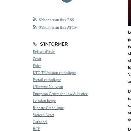
S'abonner au flux RSS
S'abonner au flux ATOM
L
j
S'INFORMER
r
Eglises d'Asie
c
Zenit
o
Fides
l
KTO Télévision catholique
V
Portail catholique
a
L'Homme Nouveau
D
European Centre for Law & Justice
n
Le salon beige
c
Riposte Catholique
o
Vatican News
d
Cathobel
RCF
D