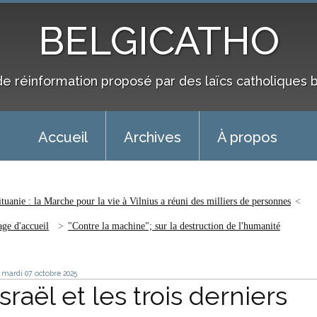
BELGICATHO
de réinformation proposé par des laïcs catholiques 
Accueil
Archives
À propos
ituanie : la Marche pour la vie à Vilnius a réuni des milliers de personnes
age d'accueil
"Contre la machine"; sur la destruction de l'humanité
mardi 07
octobre 2025
Israël et les trois derniers