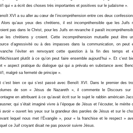
VI qui « a écrit des choses très importantes et positives sur le judaïsme ».
enoît XVI a su aller au cœur de l’incompréhension entre ces deux confession
 Alors qu’aux yeux des chrétiens, il est incompréhensible que les Juifs 
roient pas dans le Christ, pour les Juifs en revanche il paraît incompréhensib
ue les chrétiens y croient. Cette incompréhension mutuelle peut être u
ource d’agressivité ou à des impasses dans la communication, on peut 
evanche l’éviter en renvoyant cette question à la fin des temps et 
éfléchissant plutôt à ce qu’on peut faire ensemble aujourd’hui ». Et c’est bi
et « aspect pratique du dialogue qui qui a prévalu en substance avec Beno
VI, malgré sa fermeté de principe ».
t c’est bien ce qui s’est passé avec Benoît XVI. Dans le premier des tro
olumes de son « Jésus de Nazareth », il commente le Discours sur 
ontagne en attribuant à ce qu’avait écrit sur le sujet le rabbin américain Jac
eusner, qui s’était imaginé vivre à l’époque de Jésus et l’écouter, le mérite 
ui avoir « ouvert les yeux sur la grandeur des paroles de Jésus et sur le cho
evant lequel nous met l’Évangile », pour « la franchise et le respect » av
equel ce Juif croyant disait ne pas pouvoir suivre Jésus.