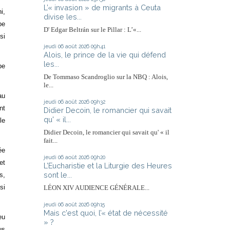
L’« invasion » de migrants à Ceuta
i,
divise les...
pe
D' Edgar Beltrán sur le Pillar : L’«...
si
jeudi 06
août 2026
09h41
Alois, le prince de la vie qui défend
les...
pe
De Tommaso Scandroglio sur la NBQ : Alois,
le...
au
jeudi 06
août 2026
09h32
nt
Didier Decoin, le romancier qui savait
qu' « il...
le
Didier Decoin, le romancier qui savait qu' « il
fait...
ée
jeudi 06
août 2026
09h20
et
L’Eucharistie et la Liturgie des Heures
sont le...
s,
si
LÉON XIV AUDIENCE GÉNÉRALE...
jeudi 06
août 2026
09h15
Mais c'est quoi, l’« état de nécessité
eu
» ?
us