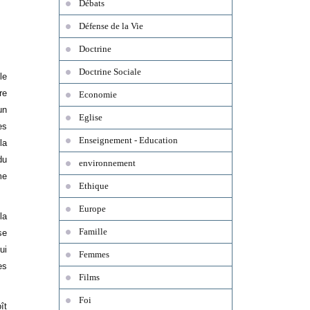
Débats
Défense de la Vie
Doctrine
Doctrine Sociale
le
re
Economie
un
Eglise
es
Enseignement - Education
la
du
environnement
me
Ethique
Europe
la
Famille
se
ui
Femmes
es
Films
Foi
ît