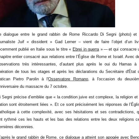
e dialogue entre le grand rabbin de Rome Riccardo Di Segni (photo) et 
ournaliste Juif « dissident » Gad Lerner – vient de faire l’objet d’un liv
écemment publié en Italie sous le titre «
Ebrei in guerra
» — et qui consacre 
hapitre entier consacré aux relations entre l’Église de Rome et Israël. Avec d
bservations très intéressantes, d’autant plus après le oui du Hamas à 
ibération de tous les otages et après les déclarations du Secrétaire d'État 
atican Pietro Parolin à l'
Osservatore Romano
, à l'occasion du deuxiè
nniversaire du massacre du 7 octobre.
i Segni précise d’emblée que « la condition juive est complexe, la religion et 
ation sont étroitement liées ». Et ce sont précisément les réponses de l’Égli
atholique à cette complexité, avec ses hésitations et ses contradictions, q
nt rythmé ces les hauts et les bas des relations entre les deux religions c
ernières décennies.
’après le grand rabbin de Rome, ce dialogue a atteint son apogée avec Beno