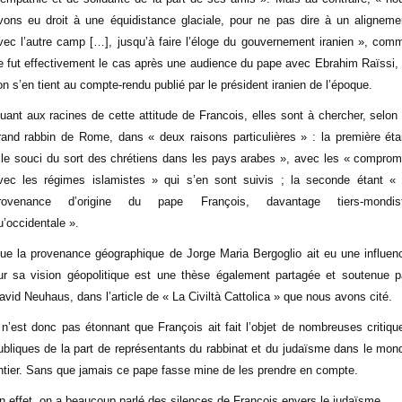
vons eu droit à une équidistance glaciale, pour ne pas dire à un aligneme
vec l’autre camp […], jusqu’à faire l’éloge du gouvernement iranien », com
e fut effectivement le cas après une audience du pape avec Ebrahim Raïssi, 
’on s’en tient au compte-rendu publié par le président iranien de l’époque.
uant aux racines de cette attitude de Francois, elles sont à chercher, selon 
rand rabbin de Rome, dans « deux raisons particulières » : la première éta
 le souci du sort des chrétiens dans les pays arabes », avec les « comprom
vec les régimes islamistes » qui s’en sont suivis ; la seconde étant « 
rovenance d’origine du pape François, davantage tiers-mondis
u’occidentale ».
ue la provenance géographique de Jorge Maria Bergoglio ait eu une influen
ur sa vision géopolitique est une thèse également partagée et soutenue p
avid Neuhaus, dans l’article de « La Civiltà Cattolica » que nous avons cité.
l n’est donc pas étonnant que François ait fait l’objet de nombreuses critiqu
ubliques de la part de représentants du rabbinat et du judaïsme dans le mon
ntier. Sans que jamais ce pape fasse mine de les prendre en compte.
n effet, on a beaucoup parlé
des silences de François
envers le judaïsme.