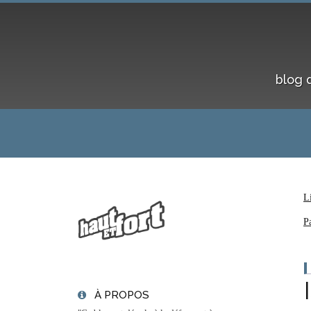
blog 
L
P
À PROPOS