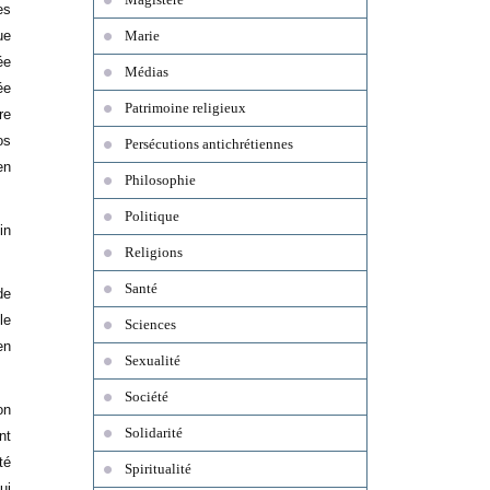
es
ue
Marie
ée
Médias
ée
Patrimoine religieux
re
os
Persécutions antichrétiennes
en
Philosophie
Politique
in
Religions
Santé
de
le
Sciences
en
Sexualité
Société
on
Solidarité
nt
té
Spiritualité
ui