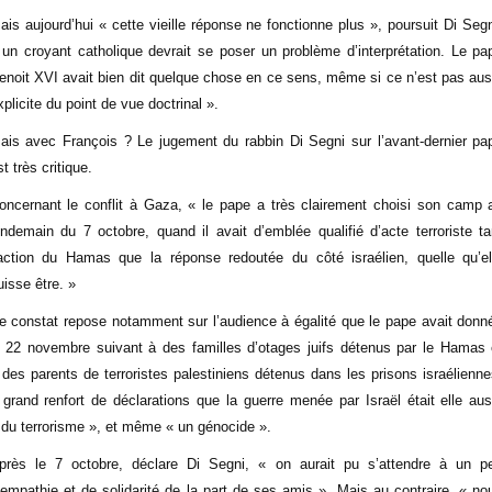
ais aujourd’hui « cette vieille réponse ne fonctionne plus », poursuit Di Segn
 un croyant catholique devrait se poser un problème d’interprétation. Le pa
enoit XVI avait bien dit quelque chose en ce sens, même si ce n’est pas aus
xplicite du point de vue doctrinal ».
ais avec François ? Le jugement du rabbin Di Segni sur l’avant-dernier pa
st très critique.
oncernant le conflit à Gaza, « le pape a très clairement choisi son camp 
endemain du 7 octobre, quand il avait d’emblée qualifié d’acte terroriste ta
’action du Hamas que la réponse redoutée du côté israélien, quelle qu’el
uisse être. »
e constat repose notamment sur l’audience à égalité que le pape avait donn
e 22 novembre suivant à des familles d’otages juifs détenus par le Hamas 
 des parents de terroristes palestiniens détenus dans les prisons israélienne
 grand renfort de déclarations que la guerre menée par Israël était elle aus
 du terrorisme », et même « un génocide ».
près le 7 octobre, déclare Di Segni, « on aurait pu s’attendre à un p
’empathie et de solidarité de la part de ses amis ». Mais au contraire, « no