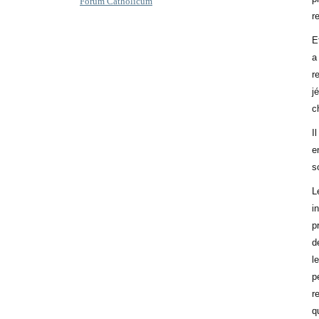
Forum Catholicum
r
E
a
r
j
c
I
e
s
L
i
p
d
l
p
r
q