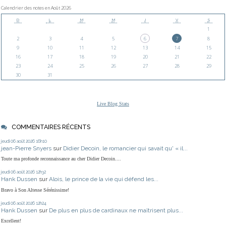
Calendrier des notes en Août 2026
D
L
M
M
J
V
S
1
2
3
4
5
6
7
8
9
10
11
12
13
14
15
16
17
18
19
20
21
22
23
24
25
26
27
28
29
30
31
Live Blog Stats
COMMENTAIRES RÉCENTS
jeudi 06
août 2026
16h10
jean-Pierre Snyers
sur
Didier Decoin, le romancier qui savait qu' « il...
Toute ma profonde reconnaissance au cher Didier Decoin....
jeudi 06
août 2026
12h32
Hank Dussen
sur
Alois, le prince de la vie qui défend les...
Bravo à Son Altesse Sérénissime!
jeudi 06
août 2026
12h24
Hank Dussen
sur
De plus en plus de cardinaux ne maîtrisent plus...
Excellent!