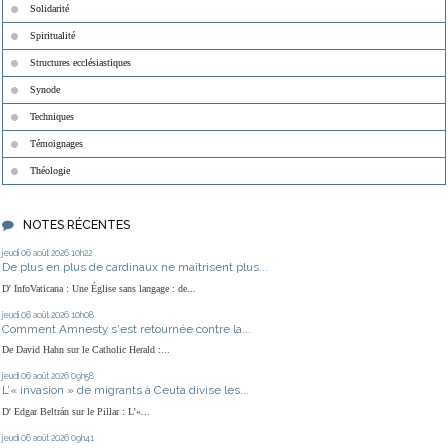
Solidarité
Spiritualité
Structures ecclésiastiques
Synode
Techniques
Témoignages
Théologie
NOTES RÉCENTES
jeudi 06
août 2026
10h22
De plus en plus de cardinaux ne maîtrisent plus...
D' InfoVaticana : Une Église sans langage : de...
jeudi 06
août 2026
10h08
Comment Amnesty s'est retournée contre la...
De David Hahn sur le Catholic Herald :...
jeudi 06
août 2026
09h58
L’« invasion » de migrants à Ceuta divise les...
D' Edgar Beltrán sur le Pillar : L’«...
jeudi 06
août 2026
09h41