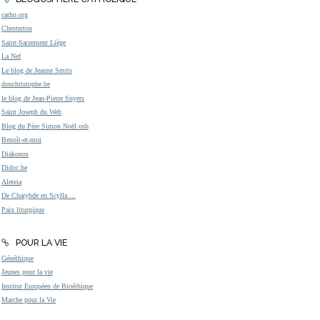
catho.org
Chesterton
Saint-Sacrement Liège
La Nef
Le blog de Jeanne Smits
donchristophe.be
le blog de Jean-Pierre Snyers
Saint Joseph du Web
Blog du Père Simon Noël osb
Benoît-et-moi
Diakonos
Didoc.be
Aleteia
De Charybde en Scylla ...
Paix liturgique
POUR LA VIE
Généthique
Jeunes pour la vie
Institut Européen de Bioéthique
Marche pour la Vie