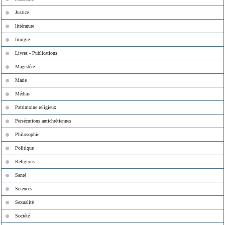
Justice
littérature
liturgie
Livres - Publications
Magistère
Marie
Médias
Patrimoine religieux
Persécutions antichrétiennes
Philosophie
Politique
Religions
Santé
Sciences
Sexualité
Société