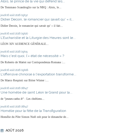
Alois, le prince de la vie qui défend les...
De Tommaso Scandroglio sur la NBQ : Alois, le...
jeudi 06
août 2026
09h32
Didier Decoin, le romancier qui savait qu' « il...
Didier Decoin, le romancier qui savait qu' « il fait...
jeudi 06
août 2026
09h20
L’Eucharistie et la Liturgie des Heures sont le...
LÉON XIV AUDIENCE GÉNÉRALE...
jeudi 06
août 2026
09h15
Mais c'est quoi, l’« état de nécessité » ?
De Roberto de Mattei sur Corrispondenza Romana :...
jeudi 06
août 2026
09h08
L'offensive chinoise à l'exportation transforme...
De Marco Respinti sur Bitter Winter :...
jeudi 06
août 2026
08h47
Une homélie de saint Léon le Grand pour la...
de "jeunes-catho.fr" : Les chrétiens...
jeudi 06
août 2026
08h47
Homélie pour la fête de la Transfiguration
Homélie du Père Simon Noël osb pour le dimanche de...
AOÛT 2026