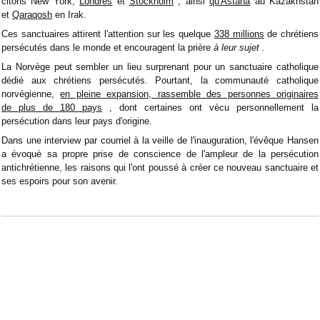
citons New York,
Londres
et
Stockholm
, ainsi
qu'Astana
au Kazakhstan
et
Qaraqosh
en Irak.
Ces sanctuaires attirent l'attention sur les quelque
338 millions
de chrétiens
persécutés dans le monde et encouragent la prière
à leur sujet .
La Norvège peut sembler un lieu surprenant pour un sanctuaire catholique
dédié aux chrétiens persécutés. Pourtant, la
communauté catholique
norvégienne,
en pleine expansion, rassemble des personnes originaires
de
plus de 180 pays
, dont certaines ont vécu personnellement la
persécution dans leur pays d'origine.
Dans une interview par courriel à la veille de l'inauguration, l'évêque Hansen
a évoqué sa propre prise de conscience de l'ampleur de la persécution
antichrétienne, les raisons qui l'ont poussé à créer ce nouveau sanctuaire et
ses espoirs pour son avenir.