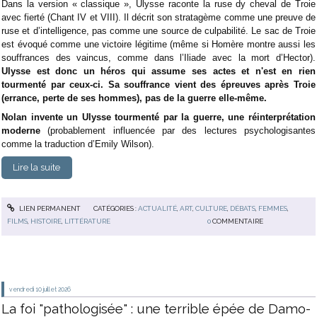
Dans la version « classique », Ulysse raconte la ruse dy cheval de Troie
avec fierté (Chant IV et VIII). Il décrit son stratagème comme une preuve de
ruse et d’intelligence, pas comme une source de culpabilité. Le sac de Troie
est évoqué comme une victoire légitime (même si Homère montre aussi les
souffrances des vaincus, comme dans l’Iliade avec la mort d’Hector).
Ulysse est donc un héros qui assume ses actes et n'est en rien
tourmenté par ceux-ci. Sa souffrance vient des épreuves après Troie
(errance, perte de ses hommes), pas de la guerre elle-même.
Nolan invente un Ulysse tourmenté par la guerre, une réinterprétation
moderne
(probablement influencée par des lectures psychologisantes
comme la traduction d’Emily Wilson).
Lire la suite
LIEN PERMANENT
CATÉGORIES :
ACTUALITÉ
,
ART
,
CULTURE
,
DÉBATS
,
FEMMES
,
FILMS
,
HISTOIRE
,
LITTÉRATURE
0
COMMENTAIRE
vendredi 10
juillet 2026
La foi "pathologisée" : une ter­rible épée de Damo­