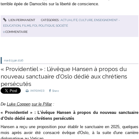
ter­rible épée de Damo­clès sur la liberté de conscience.
LIEN PERMANENT
CATÉGORIES :
ACTUALITÉ
,
CULTURE
,
ENSEIGNEMENT -
EDUCATION
,
FILMS
,
FOI
,
POLITIQUE
,
SOCIÉTÉ
0
COMMENTAIRE
mardi 23
juin 2026
« Providentiel » : L’évêque Hansen à propos du
nouveau sanctuaire d’Oslo dédié aux chrétiens
persécutés
IMPRIMER
Share
De
Luke Coppen
sur le Pillar
:
« Providentiel » : L’évêque Hansen à propos du nouveau sanctuaire
d’Oslo dédié aux chrétiens persécutés
Hansen a reçu une proposition pour établir le sanctuaire en 2025, quelques
mois après avoir été consacré évêque d'Oslo, à la suite d'une carrière
diplomatique au Vatican.