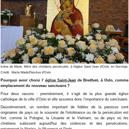
Icône de Marie, Mère des chrétiens persécutés, à l'église Saint-Jean d'Oslo, en Norvège.
Crédit : Marta Wade/Diocèse d'Oslo.
Pourquoi avoir choisi l'
église Saint-Jean
de Bredtvet, à Oslo, comme
emplacement du nouveau sanctuaire ?
Pour deux raisons : premièrement, il s’agit de la plus grande église
catholique de la ville d’Oslo et elle assurera donc l’importance du sanctuaire.
Deuxièmement, un nombre important de fidèles de la paroisse sont
originaires de pays où le souvenir de l'intolérance ou de la persécution est
fort, comme la Pologne, la Lituanie et le Vietnam, ou de pays où les
chrétiens subissent aujourd'hui des violences et des persécutions,
notamment le Nigéria, le Myanmar et l'Inde.