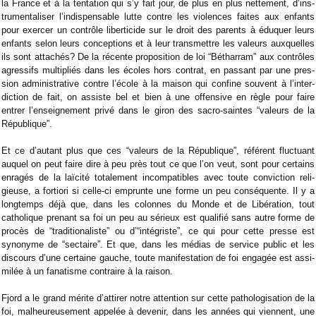
la France et à la ten­ta­tion qui s’y fait jour, de plus en plus net­te­ment, d’ins­
tru­men­ta­li­ser l’indis­pen­sable lutte contre les vio­lences faites aux enfants
pour exer­cer un contrôle liber­ti­cide sur le droit des parents à édu­quer leurs
enfants selon leurs concep­tions et à leur trans­mettre les valeurs aux­quelles
ils sont atta­chés? De la récente pro­po­si­tion de loi “Béthar­ram” aux contrôles
agres­sifs mul­ti­pliés dans les écoles hors contrat, en pas­sant par une pres­
sion admi­nis­tra­tive contre l’école à la mai­son qui confine sou­vent à l’inter­
dic­tion de fait, on assiste bel et bien à une offen­sive en règle pour faire
entrer l’ensei­gne­ment privé dans le giron des sacro­-saintes “valeurs de la
Répu­blique”.
Et ce d’autant plus que ces “valeurs de la Répu­blique”, réfé­rent fluc­tuant
auquel on peut faire dire à peu près tout ce que l’on veut, sont pour cer­tains
enra­gés de la laï­cité tota­le­ment incom­pa­tibles avec toute convic­tion reli­
gieuse, a for­tiori si celle-ci emprunte une forme un peu consé­quente. Il y a
long­temps déjà que, dans les colonnes du Monde et de Libé­ra­tion, tout
catho­lique pre­nant sa foi un peu au sérieux est qua­li­fié sans autre forme de
pro­cès de “tra­di­tio­na­liste” ou d’“inté­griste”, ce qui pour cette presse est
syno­nyme de “sec­taire”. Et que, dans les médias de ser­vice public et les
dis­cours d’une cer­taine gauche, toute mani­fes­ta­tion de foi enga­gée est assi­
mi­lée à un fana­tisme contraire à la rai­son.
Fjord a le grand mérite d’atti­rer notre atten­tion sur cette patho­lo­gi­sa­tion de la
foi, mal­heu­reu­se­ment appe­lée à deve­nir, dans les années qui viennent, une