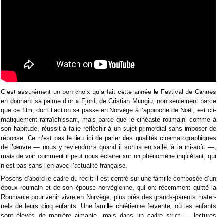
C’est assu­ré­ment un bon choix qu’a fait cette année le Fes­ti­val de Cannes
en don­nant sa palme d’or à Fjord, de Cris­tian Mun­giu, non seule­ment parce
que ce film, dont l’action se passe en Nor­vège à l’approche de Noël, est cli­
ma­ti­que­ment rafraî­chis­sant, mais parce que le cinéaste rou­main, comme à
son habi­tude, réus­sit à faire réflé­chir à un sujet pri­mor­dial sans impo­ser de
réponse. Ce n’est pas le lieu ici de par­ler des qua­li­tés ciné­ma­to­gra­phiques
de l’œuvre — nous y revien­drons quand il sor­tira en salle, à la mi-août —,
mais de voir com­ment il peut nous éclai­rer sur un phé­no­mène inquié­tant, qui
n’est pas sans lien avec l’actua­lité française.
Posons d’abord le cadre du récit: il est cen­tré sur une famille com­po­sée d’un
époux rou­main et de son épouse nor­vé­gienne, qui ont récem­ment quitté la
Rou­ma­nie pour venir vivre en Nor­vège, plus près des grands-parents mater­
nels de leurs cinq enfants. Une famille chré­tienne fer­vente, où les enfants
sont éle­vés de manière aimante, mais dans un cadre strict — lec­tures