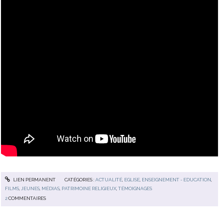
LIEN PERMANENT
CATÉGORIES :
ACTUALITÉ
,
EGLISE
,
ENSEIGNEMENT - EDUCATION
,
FILMS
,
JEUNES
,
MÉDIAS
,
PATRIMOINE RELIGIEUX
,
TÉMOIGNAGES
2
COMMENTAIRES