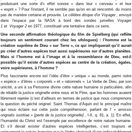
produisant une sorte d'« effet sonore » dans leur « cerveau » et leur
« esprit » ? Pour l'instant, il ne semble pas qu'on en ait rencontré, du moins
pas de manière certaine et prouvée. Le célèbre
disque d'or Voyager
,
envoyé
dans l'espace par la NASA à bord des sondes jumelles
Voyager
1
et
Voyager 2
en 1977, constituait une tentative dans ce sens.
Une seconde affirmation théologique du film de Spielberg (qui reflète
toujours un sentiment courant chez les ufologues) : l’homme est la
création suprême de Dieu « sur Terre », ce qui impliquerait qu’il aurait
pu créer d’autres espèces tout aussi supérieures sur d’autres planètes.
Mais si l’homme est à l’image et à la ressemblance de Dieu, est-il
possible qu’il existe d’autres espèces au centre de la création, égales,
voire supérieures, à l’homme ?
Plus fascinante encore est l’idée d’être « unique » au monde, parmi notre
« espèce » d’êtres « corporels » et « rationnels ». Le Verbe de Dieu, par son
unicité, a uni à sa Personne divine cette nature humaine si particulière, afin
de rétablir la justice originelle entre nous et le Père, que les hommes avaient
librement rejetée (c’est d’ailleurs en termes de justice que nous comprenons
la question du péché originel. Saint Thomas d’Aquin est le principal maître
qui nous éclaire sur cette juste compréhension, parlant de l’
« amissio
orignalis iustitiae » [perte de la justice originelle]
, I-II, q. 81, a. 1). En effet,
l’humanité du Christ est l’exemple par excellence de notre nature humaine.
Et s’il devait exister d’autres espèces intelligentes, c’est toujours et
uniquement la nature humaine que le Verbe choisirait d’unir indissolublement