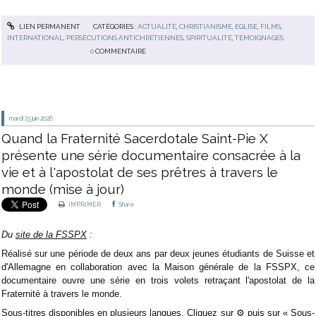
LIEN PERMANENT
CATÉGORIES :
ACTUALITÉ
,
CHRISTIANISME
,
EGLISE
,
FILMS
,
INTERNATIONAL
,
PERSÉCUTIONS ANTICHRÉTIENNES
,
SPIRITUALITÉ
,
TÉMOIGNAGES
0
COMMENTAIRE
mardi 23
juin 2026
Quand la Fraternité Sacerdotale Saint-Pie X
présente une série documentaire consacrée à la
vie et à l'apostolat de ses prêtres à travers le
monde (mise à jour)
IMPRIMER
Share
Du
site de la FSSPX
:
Réalisé sur une période de deux ans par deux jeunes étudiants de Suisse et
d'Allemagne en collaboration avec la Maison générale de la FSSPX, ce
documentaire ouvre une série en trois volets retraçant l'apostolat de la
Fraternité à travers le monde.
Sous-titres disponibles en plusieurs langues. Cliquez sur ⚙️ puis sur « Sous-