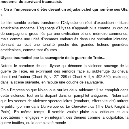
moderne, du survivant traumatisé.
« On a l’impression d’être devant un adjudant-chef qui ramène ses GIs.
»
Le film semble parfois transformer l’Odyssée en récit d’expédition militaire
américaine moderne. L’équipage d’Ulysse n’apparaît plus comme un groupe
de compagnons grecs liés par une civilisation et une mémoire communes,
mais comme une unité d’hommes embarqués dans une opération lointaine,
donnant au récit une tonalité proche des grandes fictions guerrières
américaines, comme tant d'autres.
Ulysse traumatisé par la sauvagerie de la guerre de Troie...
Notons le paradoxe de cet Ulysse qui dénonce la violence sauvage de la
guerre de Troie, en exprimant des remords face au subterfuge du cheval
dont il est l'auteur (Chant IV, v. 271-289 et Chant VIII, v. 492-520), mais qui,
dans la scène suivante, en rajoute une couche de sauvagerie.
On a l'impression que Nolan joue sur les deux tableaux : il se complaît dans
cette violence, tout en la drapant dans un pamphlet antiguerre. Nolan sait
que les scènes de violence spectaculaires (combats, effets visuels) attirent
le public (comme dans
Dunkerque
ou
Le Chevalier noir
(The Dark Knight à
Paris). En même temps, il semble vouloir plaire aux critiques et aux
spectateurs « engagés » en intégrant des thèmes comme la culpabilité, la
guerre inutiles, ou la complexité morale.