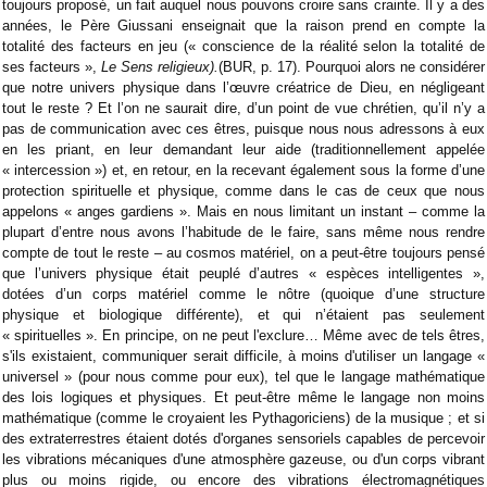
toujours proposé, un fait auquel nous pouvons croire sans crainte. Il y a des
années, le Père Giussani enseignait que la raison prend en compte la
totalité des facteurs en jeu (« conscience de la réalité selon la totalité de
ses facteurs »,
Le Sens religieux).
(BUR, p. 17). Pourquoi alors ne considérer
que notre univers physique dans l’œuvre créatrice de Dieu, en négligeant
tout le reste ? Et l’on ne saurait dire, d’un point de vue chrétien, qu’il n’y a
pas de communication avec ces êtres, puisque nous nous adressons à eux
en les priant, en leur demandant leur aide (traditionnellement appelée
« intercession ») et, en retour, en la recevant également sous la forme d’une
protection spirituelle et physique, comme dans le cas de ceux que nous
appelons « anges gardiens ». Mais en nous limitant un instant – comme la
plupart d’entre nous avons l’habitude de le faire, sans même nous rendre
compte de tout le reste – au cosmos matériel, on a peut-être toujours pensé
que l’univers physique était peuplé d’autres « espèces intelligentes »,
dotées d’un corps matériel comme le nôtre (quoique d’une structure
physique et biologique différente), et qui n’étaient pas seulement
« spirituelles ». En principe, on ne peut l'exclure… Même avec de tels êtres,
s'ils existaient, communiquer serait difficile, à moins d'utiliser un langage «
universel » (pour nous comme pour eux), tel que le langage mathématique
des lois logiques et physiques. Et peut-être même le langage non moins
mathématique (comme le croyaient les Pythagoriciens) de la musique ; et si
des extraterrestres étaient dotés d'organes sensoriels capables de percevoir
les vibrations mécaniques d'une atmosphère gazeuse, ou d'un corps vibrant
plus ou moins rigide, ou encore des vibrations électromagnétiques