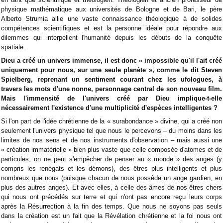
physique mathématique aux universités de Bologne et de Bari, le père
Alberto Strumia allie une vaste connaissance théologique à de solides
compétences scientifiques et est la personne idéale pour répondre aux
dilemmes qui interpellent l'humanité depuis les débuts de la conquête
spatiale.
Dieu a créé un univers immense, il est donc « impossible qu'il l'ait créé
uniquement pour nous, sur une seule planète », comme le dit Steven
Spielberg, reprenant un sentiment courant chez les ufologues, à
travers les mots d'une nonne, personnage central de son nouveau film.
Mais l'immensité de l'univers créé par Dieu implique-t-elle
nécessairement l'existence d'une multiplicité d'espèces intelligentes ?
Si l'on part de l'idée chrétienne de la « surabondance » divine, qui a créé non
seulement l'univers physique tel que nous le percevons – du moins dans les
limites de nos sens et de nos instruments d'observation – mais aussi une
« création immatérielle » bien plus vaste que celle composée d'atomes et de
particules, on ne peut s'empêcher de penser au « monde » des anges (y
compris les renégats et les démons), des êtres plus intelligents et plus
nombreux que nous (puisque chacun de nous possède un ange gardien, en
plus des autres anges). Et avec elles, à celle des âmes de nos êtres chers
qui nous ont précédés sur terre et qui n'ont pas encore reçu leurs corps
après la Résurrection à la fin des temps. Que nous ne soyons pas seuls
dans la création est un fait que la Révélation chrétienne et la foi nous ont