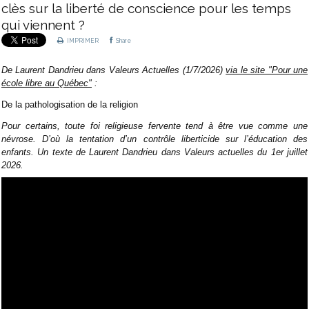
clès sur la liberté de conscience pour les temps
qui viennent ?
IMPRIMER
Share
De Laurent Dandrieu dans Valeurs Actuelles (1/7/2026)
via le site "Pour une
école libre au Québec"
:
De la patho­lo­gi­sa­tion de la religion
Pour cer­tains, toute foi reli­gieuse fer­vente tend à être vue comme une
névrose. D’où la ten­ta­tion d’un contrôle liber­ti­cide sur l’édu­ca­tion des
enfants. Un texte de Laurent Dandrieu dans Valeurs actuelles du 1er juillet
2026.