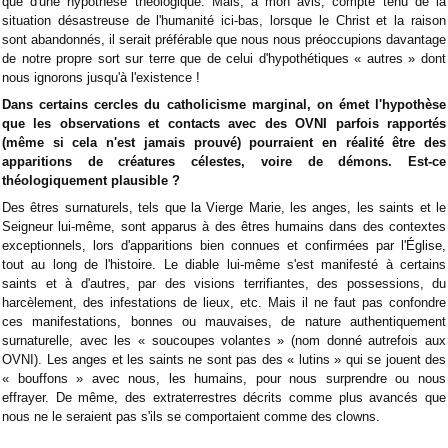
que d'une hypothèse théologique. Mais, à mon avis, compte tenu de la
situation désastreuse de l'humanité ici-bas, lorsque le Christ et la raison
sont abandonnés, il serait préférable que nous nous préoccupions davantage
de notre propre sort sur terre que de celui d'hypothétiques « autres » dont
nous ignorons jusqu'à l'existence !
Dans certains cercles du catholicisme marginal, on émet l'hypothèse
que les observations et contacts avec des OVNI parfois rapportés
(même si cela n'est jamais prouvé) pourraient en réalité être des
apparitions de créatures célestes, voire de démons. Est-ce
théologiquement plausible ?
Des
êtres surnaturels, tels que la Vierge Marie, les anges, les saints et le
Seigneur lui-même, sont apparus à des êtres humains dans des contextes
exceptionnels, lors d'apparitions bien connues et confirmées par l'Église,
tout au long de l'histoire. Le diable lui-même s'est manifesté à certains
saints et à d'autres, par des visions terrifiantes, des possessions, du
harcèlement, des infestations de lieux, etc. Mais il ne faut pas confondre
ces manifestations, bonnes ou mauvaises, de nature authentiquement
surnaturelle, avec les « soucoupes volantes » (nom donné autrefois aux
OVNI). Les anges et les saints ne sont pas des « lutins » qui se jouent des
« bouffons » avec nous, les humains, pour nous surprendre ou nous
effrayer. De même, des extraterrestres décrits comme plus avancés que
nous ne le seraient pas s'ils se comportaient comme des clowns.