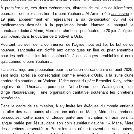
À première vue, ces deux événements, distants de milliers de kilomètres,
pourraient sembler sans lien. Le père Youhanna Al-Amin a été
assassiné
le
19 juin, apparemment en représailles à sa dénonciation du vol de
médicaments destinés à la population locale. Hansen a inauguré le
sanctuaire dédié à Marie, Mère des chrétiens persécutés, le 20 juin à l'église
Saint-Jean, dans le quartier de Bredtvet à Oslo.
Pourtant, au sein de la communion de l'Église, tout est lié. Le but de ce
nouveau sanctuaire est d'offrir aux catholiques un lieu où prier ensemble
pour les prêtres et les laïcs confrontés à des dangers semblables à ceux
qu'a connus le père Youhanna.
Hansen a reçu une proposition pour la création du sanctuaire en août 2025,
sept mois après sa
consécration
comme évêque d'Oslo, à la suite d'une
carrière diplomatique au Vatican. L'idée venait du père Benedict Kiely, prêtre
anglais de l'Ordinariat personnel Notre-Dame de Walsingham, qui
dirige
Nasarean.org
, une organisation caritative soutenant les chrétiens
persécutés.
Dans le cadre de sa mission, Kiely invite les évêques du monde entier à
installer des sanctuaires abritant une icône de Marie, Mère des chrétiens
persécutés. Cette icône d'
Éléuse
porte une inscription en araméen, la
langue parlée par Jésus, dans son coin supérieur gauche : « Marie, Mère
des chrétiens persécutés ». Parmi les lieux où se trouvent ces sanctuaires,