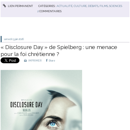
LIEN PERMANENT
CATÉGORIES :
ACTUALITÉ
,
CULTURE
,
DÉBATS
,
FILMS
,
SCIENCES
2
COMMENTAIRES
samedi 13
juin 2026
« Disclosure Day » de Spielberg : une menace
pour la foi chrétienne ?
IMPRIMER
Share