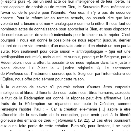
(« esprits purs »), par un seul acte de leur intelligence et de leur liberté, ils
sont capables de choisir ou de rejeter Dieu, le Souverain Bien, méritant de
l'avoir ou de le perdre pour l'éternité. Pour eux, il n'y a pas de seconde
chance. Pour le reformuler en termes actuels, on pourrait dire que leur
volonté est « binaire » et non « analogique » comme la nôtre. Il nous faut de
nombreux actes de connaissance pour approcher le Bien, et nous disposons
de nombreux actes de volonté individuels pour le choisir ou le rejeter. C’est
pourquoi il nous est donné la possibilité de nous repentir, jusqu’au dernier
instant de notre vie terrestre, d’un mauvais acte et d’en choisir un bon par la
suite. Non seulement pour cette raison « anthropologique » (qui est une
prédisposition naturelle), mais aussi, et surtout, parce que le Seigneur, par la
Rédemption, nous a offert la possibilité de nous replacer dans la « juste »
place devant Lui (c’est la « justice originelle »). Le sacrement
de
Pénitence
est l’instrument concret que le Seigneur, par l’intermédiaire de
l’Église, nous offre précisément pour cette raison.
À la question de savoir s'il pourrait exister d'autres êtres corporels
intelligents et libres, différents de nous, outre nous, êtres humains, auxquels
le fruit de la Rédemption est donné, la réponse peut être affirmative. Les
fruits de la Rédemption se répandent sur toute la Création, comme
l'enseigne l'apôtre Paul : « Car la création elle-même […] aspire à être
affranchie de la servitude de la corruption, pour avoir part à la liberté
glorieuse des enfants de Dieu » (
Romains
8:19, 21). Et ces êtres pourraient
eux aussi faire partie de cette création. Bien sûr, pour l'instant, il ne s'agit