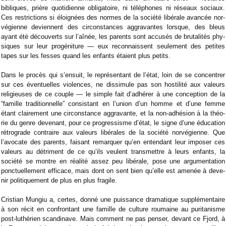
bibliques, prière quo­ti­dienne obli­ga­toire, ni télé­phones ni réseaux sociaux.
Ces res­tric­tions si éloi­gnées des normes de la société libé­rale avan­cée nor­
vé­gienne deviennent des cir­cons­tances aggra­vantes lorsque, des bleus
ayant été décou­verts sur l’aînée, les parents sont accu­sés de bru­ta­li­tés phy­
siques sur leur pro­gé­ni­ture — eux recon­naissent seule­ment des petites
tapes sur les fesses quand les enfants étaient plus petits.
Dans le pro­cès qui s’ensuit, le repré­sen­tant de l’état, loin de se concen­trer
sur ces éven­tuelles vio­lences, ne dis­si­mule pas son hos­ti­lité aux valeurs
reli­gieuses de ce couple — le simple fait d’adhé­rer à une concep­tion de la
“famille tra­di­tion­nelle” consis­tant en l’union d’un homme et d’une femme
étant clai­re­ment une cir­cons­tance aggra­vante, et la non-ad­hé­sion à la théo­
rie du genre deve­nant, pour ce pro­gres­sisme d’état, le signe d’une édu­ca­tion
rétro­grade contraire aux valeurs libé­rales de la société nor­vé­gienne. Que
l’avo­cate des parents, fai­sant remar­quer qu’en enten­dant leur impo­ser ces
valeurs au détri­ment de ce qu’ils veulent trans­mettre à leurs enfants, la
société se montre en réa­lité assez peu libé­rale, pose une argu­men­ta­tion
ponc­tuel­le­ment effi­cace, mais dont on sent bien qu’elle est ame­née à deve­
nir poli­ti­que­ment de plus en plus fra­gile.
Cris­tian Mun­giu a, certes, donné une puis­sance dra­ma­tique sup­plé­men­taire
à son récit en confron­tant une famille de culture rou­maine au puri­ta­nisme
post-luthé­rien scan­di­nave. Mais com­ment ne pas pen­ser, devant ce Fjord, à