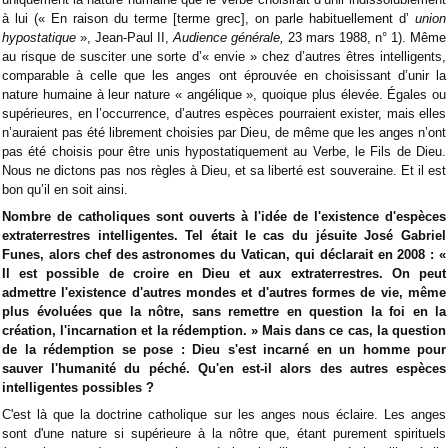
à lui (« En raison du terme [terme grec], on parle habituellement d’
union
hypostatique
», Jean-Paul II,
Audience générale,
23 mars 1988, n° 1). Même
au risque de susciter une sorte d’« envie » chez d’autres êtres intelligents,
comparable à celle que les anges ont éprouvée en choisissant d’unir la
nature humaine à leur nature « angélique », quoique plus élevée. Égales ou
supérieures, en l’occurrence, d’autres espèces pourraient exister, mais elles
n’auraient pas été librement choisies par Dieu, de même que les anges n’ont
pas été choisis pour être unis hypostatiquement au Verbe, le Fils de Dieu.
Nous ne dictons pas nos règles à Dieu, et sa liberté est souveraine. Et il est
bon qu’il en soit ainsi.
Nombre de catholiques sont ouverts à l'idée de l'existence d'espèces
extraterrestres intelligentes. Tel était le cas du jésuite José Gabriel
Funes, alors chef des astronomes du Vatican, qui déclarait en 2008 : «
Il est possible de croire en Dieu et aux extraterrestres. On peut
admettre l'existence d'autres mondes et d'autres formes de vie, même
plus évoluées que la nôtre, sans remettre en question la foi en la
création, l'incarnation et la rédemption. » Mais dans ce cas, la question
de la rédemption se pose : Dieu s'est incarné en un homme pour
sauver l'humanité du péché. Qu'en est-il alors des autres espèces
intelligentes possibles ?
C'est là que la doctrine catholique sur les anges nous éclaire. Les anges
sont d'une nature si supérieure à la nôtre que, étant purement spirituels