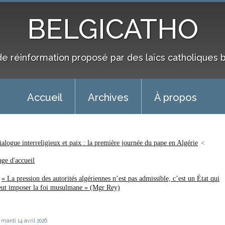
BELGICATHO
de réinformation proposé par des laïcs catholiques 
Accueil
Archives
À propos
ialogue interreligieux et paix : la première journée du pape en Algérie
age d'accueil
« La pression des autorités algériennes n’est pas admissible, c’est un État qui
eut imposer la foi musulmane » (Mgr Rey)
mardi 14
avril 2026