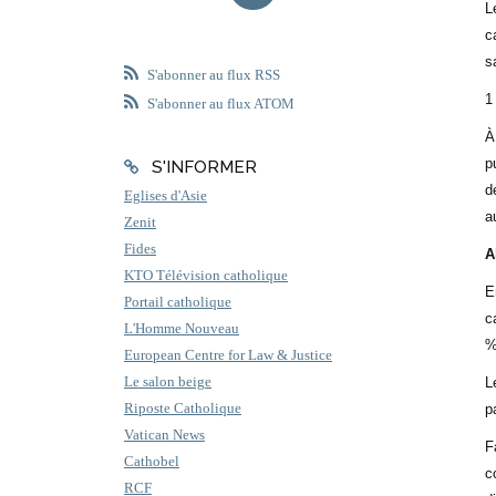
L
c
s
S'abonner au flux RSS
1
S'abonner au flux ATOM
À
p
S'INFORMER
d
Eglises d'Asie
a
Zenit
Fides
A
KTO Télévision catholique
E
Portail catholique
c
L'Homme Nouveau
%
European Centre for Law & Justice
Le salon beige
L
Riposte Catholique
p
Vatican News
F
Cathobel
c
RCF