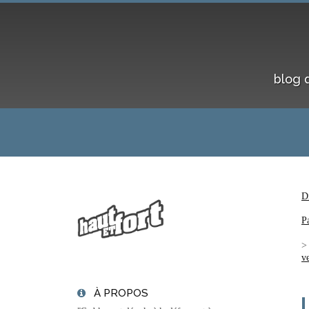
blog 
D
P
v
À PROPOS