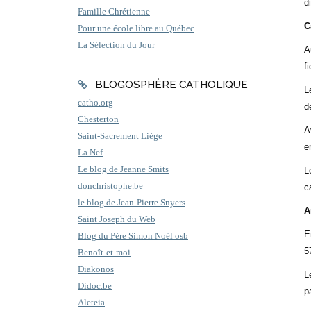
d
Famille Chrétienne
C
Pour une école libre au Québec
La Sélection du Jour
A
f
BLOGOSPHÈRE CATHOLIQUE
L
catho.org
d
Chesterton
A
Saint-Sacrement Liège
e
La Nef
Le blog de Jeanne Smits
L
donchristophe.be
c
le blog de Jean-Pierre Snyers
A
Saint Joseph du Web
E
Blog du Père Simon Noël osb
5
Benoît-et-moi
Diakonos
L
Didoc.be
p
Aleteia