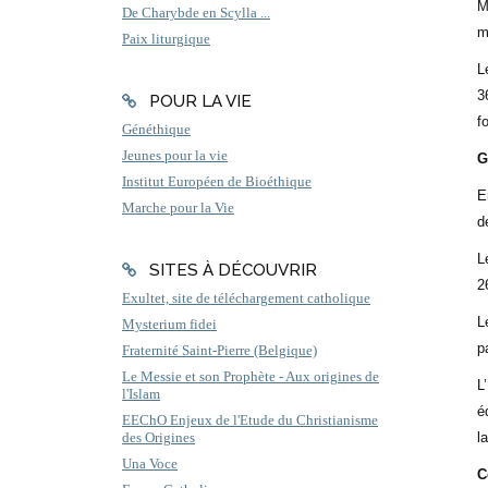
M
De Charybde en Scylla ...
m
Paix liturgique
L
3
POUR LA VIE
f
Généthique
Jeunes pour la vie
G
Institut Européen de Bioéthique
E
Marche pour la Vie
d
L
SITES À DÉCOUVRIR
2
Exultet, site de téléchargement catholique
L
Mysterium fidei
p
Fraternité Saint-Pierre (Belgique)
Le Messie et son Prophète - Aux origines de
L
l'Islam
é
EEChO Enjeux de l'Etude du Christianisme
l
des Origines
Una Voce
C