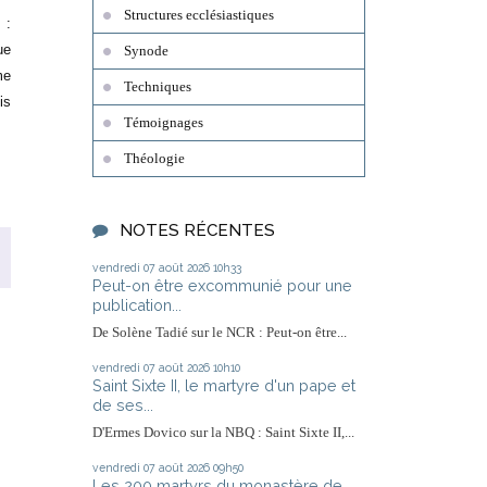
Structures ecclésiastiques
 :
ue
Synode
me
Techniques
is
Témoignages
Théologie
NOTES RÉCENTES
vendredi 07
août 2026
10h33
Peut-on être excommunié pour une
publication...
De Solène Tadié sur le NCR : Peut-on être...
vendredi 07
août 2026
10h10
Saint Sixte II, le martyre d'un pape et
de ses...
D'Ermes Dovico sur la NBQ : Saint Sixte II,...
vendredi 07
août 2026
09h50
Les 200 martyrs du monastère de