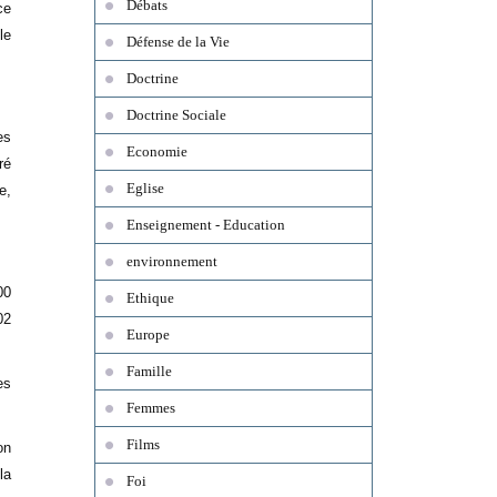
Débats
ce
le
Défense de la Vie
Doctrine
Doctrine Sociale
es
Economie
ré
Eglise
e,
Enseignement - Education
environnement
00
Ethique
02
Europe
Famille
es
Femmes
Films
on
la
Foi