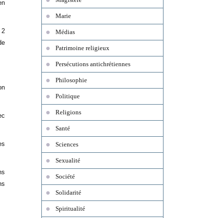
en
Marie
 2
Médias
de
Patrimoine religieux
Persécutions antichrétiennes
Philosophie
on
Politique
Religions
ec
Santé
es
Sciences
Sexualité
ns
Société
ns
Solidarité
Spiritualité