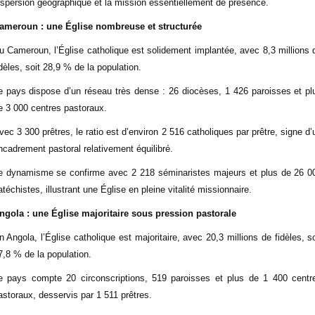
ispersion géographique et la mission essentiellement de présence.
ameroun : une Église nombreuse et structurée
u Cameroun, l’Église catholique est solidement implantée, avec 8,3 millions 
idèles, soit 28,9 % de la population.
e pays dispose d’un réseau très dense : 26 diocèses, 1 426 paroisses et pl
e 3 000 centres pastoraux.
vec 3 300 prêtres, le ratio est d’environ 2 516 catholiques par prêtre, signe d’
ncadrement pastoral relativement équilibré.
e dynamisme se confirme avec 2 218 séminaristes majeurs et plus de 26 0
atéchistes, illustrant une Église en pleine vitalité missionnaire.
ngola : une Église majoritaire sous pression pastorale
n Angola, l’Église catholique est majoritaire, avec 20,3 millions de fidèles, so
7,8 % de la population.
e pays compte 20 circonscriptions, 519 paroisses et plus de 1 400 centr
astoraux, desservis par 1 511 prêtres.