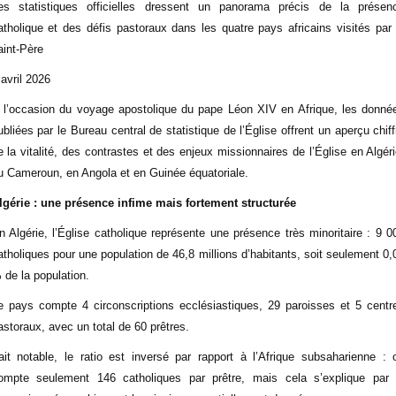
es statistiques officielles dressent un panorama précis de la présen
atholique et des défis pastoraux dans les quatre pays africains visités par 
aint-Père
 avril 2026
 l’occasion du voyage apostolique du pape Léon XIV en Afrique, les donné
ubliées par le Bureau central de statistique de l’Église offrent un aperçu chiff
e la vitalité, des contrastes et des enjeux missionnaires de l’Église en Algéri
u Cameroun, en Angola et en Guinée équatoriale.
lgérie : une présence infime mais fortement structurée
n Algérie, l’Église catholique représente une présence très minoritaire : 9 0
atholiques pour une population de 46,8 millions d’habitants, soit seulement 0,
 de la population.
e pays compte 4 circonscriptions ecclésiastiques, 29 paroisses et 5 centr
astoraux, avec un total de 60 prêtres.
ait notable, le ratio est inversé par rapport à l’Afrique subsaharienne : 
ompte seulement 146 catholiques par prêtre, mais cela s’explique par 