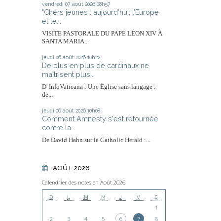
vendredi 07
août 2026
08h57
"Chers jeunes : aujourd’hui, l’Europe
et le...
VISITE PASTORALE DU PAPE LÉON XIV À
SANTA MARIA...
jeudi 06
août 2026
10h22
De plus en plus de cardinaux ne
maîtrisent plus...
D' InfoVaticana : Une Église sans langage :
de...
jeudi 06
août 2026
10h08
Comment Amnesty s'est retournée
contre la...
De David Hahn sur le Catholic Herald :...
AOÛT 2026
Calendrier des notes en Août 2026
D
L
M
M
J
V
S
1
2
3
4
5
6
7
8