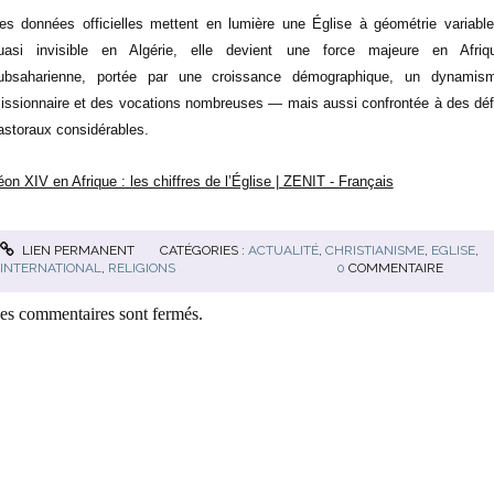
es données officielles mettent en lumière une Église à géométrie variable
uasi invisible en Algérie, elle devient une force majeure en Afriq
ubsaharienne, portée par une croissance démographique, un dynamis
issionnaire et des vocations nombreuses — mais aussi confrontée à des déf
astoraux considérables.
éon XIV en Afrique : les chiffres de l’Église | ZENIT - Français
LIEN PERMANENT
CATÉGORIES :
ACTUALITÉ
,
CHRISTIANISME
,
EGLISE
,
INTERNATIONAL
,
RELIGIONS
0
COMMENTAIRE
es commentaires sont fermés.