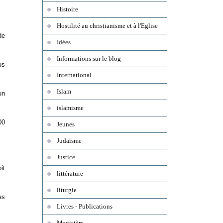
Histoire
Hostilité au christianisme et à l'Eglise
de
Idées
Informations sur le blog
us
International
Islam
un
islamisme
00
Jeunes
Judaïsme
Justice
it
littérature
liturgie
es
Livres - Publications
Magistère