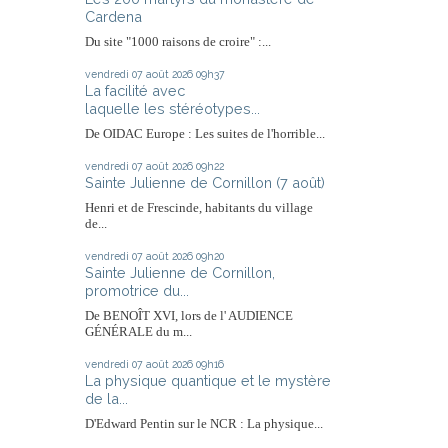
Cardena
Du site "1000 raisons de croire" :...
vendredi 07
août 2026
09h37
La facilité avec
laquelle les stéréotypes...
De OIDAC Europe : Les suites de l'horrible...
vendredi 07
août 2026
09h22
Sainte Julienne de Cornillon (7 août)
Henri et de Frescinde, habitants du village
de...
vendredi 07
août 2026
09h20
Sainte Julienne de Cornillon,
promotrice du...
De BENOÎT XVI, lors de l' AUDIENCE
GÉNÉRALE du m...
vendredi 07
août 2026
09h16
La physique quantique et le mystère
de la...
D'Edward Pentin sur le NCR : La physique...