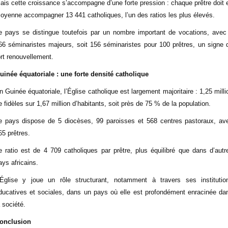
ais cette croissance s’accompagne d’une forte pression : chaque prêtre doit 
oyenne accompagner 13 441 catholiques, l’un des ratios les plus élevés.
e pays se distingue toutefois par un nombre important de vocations, avec
66 séminaristes majeurs, soit 156 séminaristes pour 100 prêtres, un signe 
ort renouvellement.
uinée équatoriale : une forte densité catholique
n Guinée équatoriale, l’Église catholique est largement majoritaire : 1,25 milli
e fidèles sur 1,67 million d’habitants, soit près de 75 % de la population.
e pays dispose de 5 diocèses, 99 paroisses et 568 centres pastoraux, av
65 prêtres.
e ratio est de 4 709 catholiques par prêtre, plus équilibré que dans d’autr
ays africains.
’Église y joue un rôle structurant, notamment à travers ses institutio
ducatives et sociales, dans un pays où elle est profondément enracinée da
a société.
onclusion