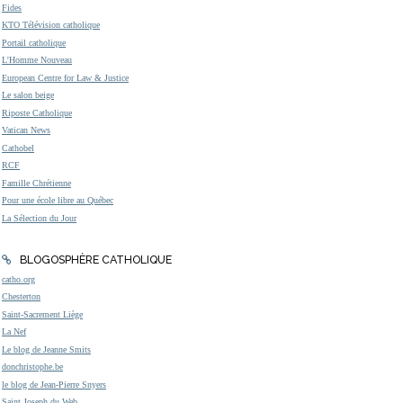
Fides
KTO Télévision catholique
Portail catholique
L'Homme Nouveau
European Centre for Law & Justice
Le salon beige
Riposte Catholique
Vatican News
Cathobel
RCF
Famille Chrétienne
Pour une école libre au Québec
La Sélection du Jour
BLOGOSPHÈRE CATHOLIQUE
catho.org
Chesterton
Saint-Sacrement Liège
La Nef
Le blog de Jeanne Smits
donchristophe.be
le blog de Jean-Pierre Snyers
Saint Joseph du Web