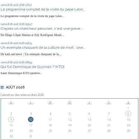
samedi 08
août 2026
10h12
Le programme complet de la visite du pape Léon...
Le programme complet de la visite du pape Léon...
samedi 08
août 2026
09h47
D'après un chercheur péruvien, c'est une grave...
De Diego López Marina et Edy Rodríguez Morel...
samedi 08
août 2026
09h33
Un exemple choquant de la culture de mort : une...
De kath.net/news : Un exemple choquant de la...
samedi 08
août 2026
08h59
Qui fut Dominique de Guzmán ? (KTO)
Saint Dominique KTO (archive...
AOÛT 2026
Calendrier des notes en Août 2026
D
L
M
M
J
V
S
1
2
3
4
5
6
7
8
9
10
11
12
13
14
15
16
17
18
19
20
21
22
23
24
25
26
27
28
29
30
31