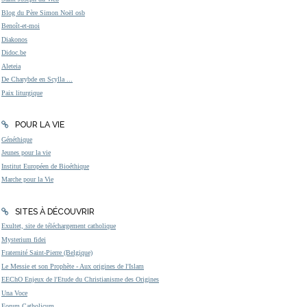
Blog du Père Simon Noël osb
Benoît-et-moi
Diakonos
Didoc.be
Aleteia
De Charybde en Scylla ...
Paix liturgique
POUR LA VIE
Généthique
Jeunes pour la vie
Institut Européen de Bioéthique
Marche pour la Vie
SITES À DÉCOUVRIR
Exultet, site de téléchargement catholique
Mysterium fidei
Fraternité Saint-Pierre (Belgique)
Le Messie et son Prophète - Aux origines de l'Islam
EEChO Enjeux de l'Etude du Christianisme des Origines
Una Voce
Forum Catholicum