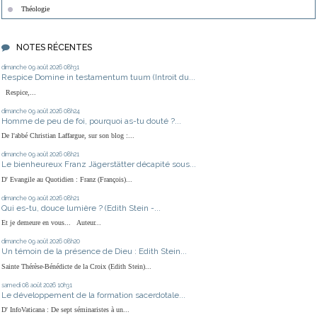
Théologie
NOTES RÉCENTES
dimanche 09
août 2026
08h31
Respice Domine in testamentum tuum (Introit du...
Respice,...
dimanche 09
août 2026
08h24
Homme de peu de foi, pourquoi as-tu douté ?...
De l'abbé Christian Laffargue, sur son blog :...
dimanche 09
août 2026
08h21
Le bienheureux Franz Jägerstätter décapité sous...
D' Evangile au Quotidien : Franz (François)...
dimanche 09
août 2026
08h21
Qui es-tu, douce lumière ? (Edith Stein -...
Et je demeure en vous... Auteur...
dimanche 09
août 2026
08h20
Un témoin de la présence de Dieu : Edith Stein...
Sainte Thérèse-Bénédicte de la Croix (Edith Stein)...
samedi 08
août 2026
10h31
Le développement de la formation sacerdotale...
D' InfoVaticana : De sept séminaristes à un...