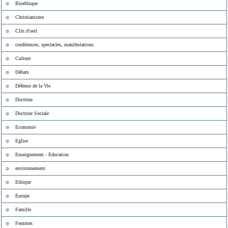
Bioéthique
Christianisme
Clin d'oeil
conférences, spectacles, manifestations
Culture
Débats
Défense de la Vie
Doctrine
Doctrine Sociale
Economie
Eglise
Enseignement - Education
environnement
Ethique
Europe
Famille
Femmes