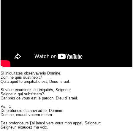
Si iniquitates observaveris Domine,
Domine quis sustinebit?
Quia apud te propitiatio est, Deus Israel.
Si vous examinez les iniquités, Seigneur,
Seigneur, qui subsistera?
Car près de vous est le pardon, Dieu d'Israël.
Ps. 1
De profundis clamavi ad te, Domine:
Domine, exaudi vocem meam.
Des profondeurs j’ai lancé vers vous mon appel, Seigneur:
Seigneur, exaucez ma voix.