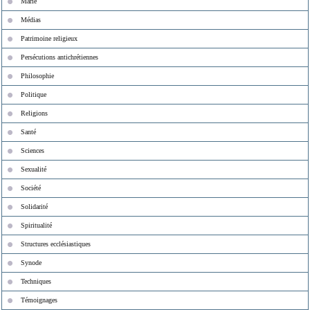
Marie
Médias
Patrimoine religieux
Persécutions antichrétiennes
Philosophie
Politique
Religions
Santé
Sciences
Sexualité
Société
Solidarité
Spiritualité
Structures ecclésiastiques
Synode
Techniques
Témoignages