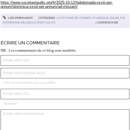
https://www.societaslaudis.org/fr/2025-10-12/hebdomada-xxviii-per-
annum/dominica-xxviii-per-annum/ad-missam/
LIEN PERMANENT
CATÉGORIES :
AU RYTHME DE L'ANNÉE LITURGIQUE
,
EGLISE
,
FOI
,
PATRIMOINE RELIGIEUX
,
SPIRITUALITÉ
0
COMMENTAIRE
ÉCRIRE UN COMMENTAIRE
NB : Les commentaires de ce blog sont modérés.
Votre adresse email ne sera pas publiée
Optionnel