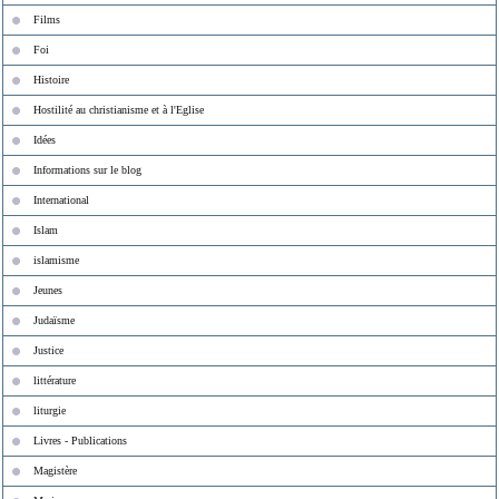
Films
Foi
Histoire
Hostilité au christianisme et à l'Eglise
Idées
Informations sur le blog
International
Islam
islamisme
Jeunes
Judaïsme
Justice
littérature
liturgie
Livres - Publications
Magistère