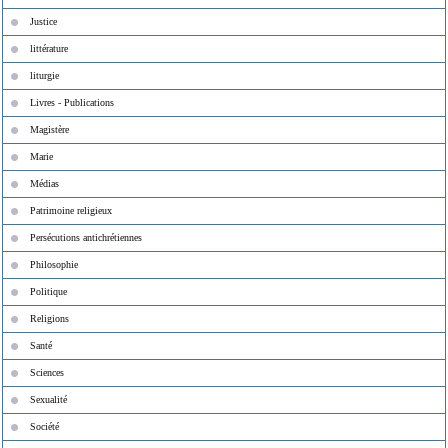
Justice
littérature
liturgie
Livres - Publications
Magistère
Marie
Médias
Patrimoine religieux
Persécutions antichrétiennes
Philosophie
Politique
Religions
Santé
Sciences
Sexualité
Société