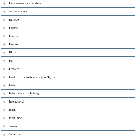
Enseignement - Education
environnement
Ethique
Europe
Famille
Femmes
Films
Foi
Histoire
Hostilité au christianisme et à l'Eglise
Idées
Informations sur le blog
International
Islam
islamisme
Jeunes
Judaïsme