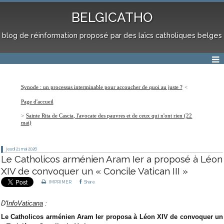
BELGICATHO
blog de réinformation proposé par des laïcs catholiques belges
Synode : un processus interminable pour accoucher de quoi au juste ?
Page d'accueil
Sainte Rita de Cascia, l'avocate des pauvres et de ceux qui n'ont rien (22
mai)
jeudi 21
mai 2026
Le Catholicos arménien Aram Ier a proposé à Léon
XIV de convoquer un « Concile Vatican III »
IMPRIMER
Share
D'
InfoVaticana
:
Le Catholicos arménien Aram Ier proposa à Léon XIV de convoquer un