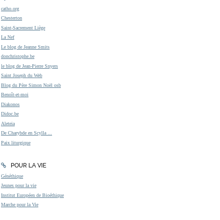
catho.org
Chesterton
Saint-Sacrement Liège
La Nef
Le blog de Jeanne Smits
donchristophe.be
le blog de Jean-Pierre Snyers
Saint Joseph du Web
Blog du Père Simon Noël osb
Benoît-et-moi
Diakonos
Didoc.be
Aleteia
De Charybde en Scylla ...
Paix liturgique
POUR LA VIE
Généthique
Jeunes pour la vie
Institut Européen de Bioéthique
Marche pour la Vie