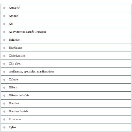
Actualité
Afrique
Art
Au rythme de l'année liturgique
Belgique
Bioéthique
Christianisme
Clin d'oeil
conférences, spectacles, manifestations
Culture
Débats
Défense de la Vie
Doctrine
Doctrine Sociale
Economie
Eglise