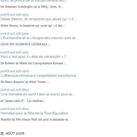
Alois, le prince de la vie qui défend les...
De Tommaso Scandroglio sur la NBQ : Alois, le...
jeudi 06
août 2026
09h32
Didier Decoin, le romancier qui savait qu' « il...
Didier Decoin, le romancier qui savait qu' « il fait...
jeudi 06
août 2026
09h20
L’Eucharistie et la Liturgie des Heures sont le...
LÉON XIV AUDIENCE GÉNÉRALE...
jeudi 06
août 2026
09h15
Mais c'est quoi, l’« état de nécessité » ?
De Roberto de Mattei sur Corrispondenza Romana :...
jeudi 06
août 2026
09h08
L'offensive chinoise à l'exportation transforme...
De Marco Respinti sur Bitter Winter :...
jeudi 06
août 2026
08h47
Une homélie de saint Léon le Grand pour la...
de "jeunes-catho.fr" : Les chrétiens...
jeudi 06
août 2026
08h47
Homélie pour la fête de la Transfiguration
Homélie du Père Simon Noël osb pour le dimanche de...
AOÛT 2026