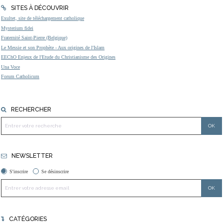
SITES À DÉCOUVRIR
Exultet, site de téléchargement catholique
Mysterium fidei
Fraternité Saint-Pierre (Belgique)
Le Messie et son Prophète - Aux origines de l'Islam
EEChO Enjeux de l'Etude du Christianisme des Origines
Una Voce
Forum Catholicum
RECHERCHER
NEWSLETTER
S'inscrire
Se désinscrire
CATÉGORIES