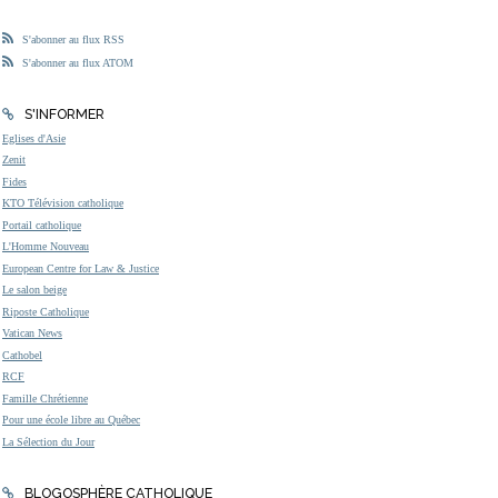
S'abonner au flux RSS
S'abonner au flux ATOM
S'INFORMER
Eglises d'Asie
Zenit
Fides
KTO Télévision catholique
Portail catholique
L'Homme Nouveau
European Centre for Law & Justice
Le salon beige
Riposte Catholique
Vatican News
Cathobel
RCF
Famille Chrétienne
Pour une école libre au Québec
La Sélection du Jour
BLOGOSPHÈRE CATHOLIQUE