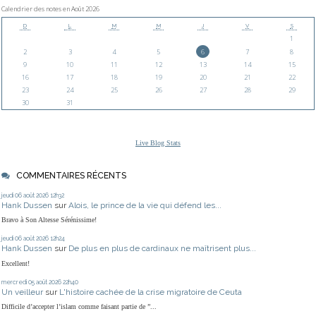
Calendrier des notes en Août 2026
D
L
M
M
J
V
S
1
2
3
4
5
6
7
8
9
10
11
12
13
14
15
16
17
18
19
20
21
22
23
24
25
26
27
28
29
30
31
Live Blog Stats
COMMENTAIRES RÉCENTS
jeudi 06
août 2026
12h32
Hank Dussen
sur
Alois, le prince de la vie qui défend les...
Bravo à Son Altesse Sérénissime!
jeudi 06
août 2026
12h24
Hank Dussen
sur
De plus en plus de cardinaux ne maîtrisent plus...
Excellent!
mercredi 05
août 2026
22h40
Un veilleur
sur
L'histoire cachée de la crise migratoire de Ceuta
Difficile d’accepter l’islam comme faisant partie de ”...