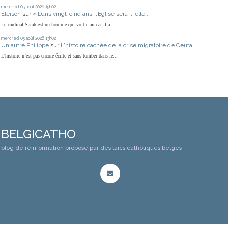
mercredi 05
août 2026
15h02
Eleison
sur
« Dans vingt-cinq ans, l’Église sera-t-elle...
Le cardinal Sarah est un homme qui voit clair car il a...
mercredi 05
août 2026
13h02
Un autre Philippe
sur
L'histoire cachée de la crise migratoire de Ceuta
L’histoire n’est pas encore écrite et sans tomber dans le...
BELGICATHO
blog de réinformation proposé par des laïcs catholiques belges