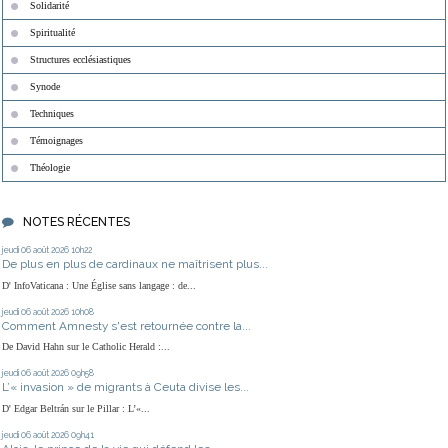
Solidarité
Spiritualité
Structures ecclésiastiques
Synode
Techniques
Témoignages
Théologie
NOTES RÉCENTES
jeudi 06
août 2026
10h22
De plus en plus de cardinaux ne maîtrisent plus...
D' InfoVaticana : Une Église sans langage : de...
jeudi 06
août 2026
10h08
Comment Amnesty s'est retournée contre la...
De David Hahn sur le Catholic Herald :...
jeudi 06
août 2026
09h58
L’« invasion » de migrants à Ceuta divise les...
D' Edgar Beltrán sur le Pillar : L’«...
jeudi 06
août 2026
09h41