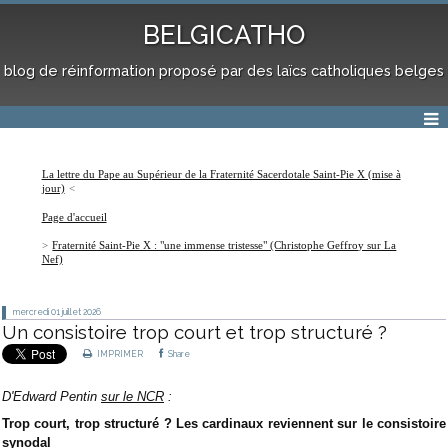
BELGICATHO
blog de réinformation proposé par des laïcs catholiques belges
La lettre du Pape au Supérieur de la Fraternité Sacerdotale Saint-Pie X (mise à
jour)
Page d'accueil
Fraternité Saint-Pie X : "une immense tristesse" (Christophe Geffroy sur La
Nef)
mercredi 01
juillet 2026
Un consistoire trop court et trop structuré ?
IMPRIMER
Share
D'Edward Pentin
sur le NCR
:
Trop court, trop structuré ? Les cardinaux reviennent sur le consistoire
synodal