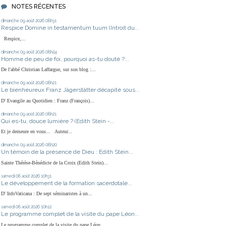
NOTES RÉCENTES
dimanche 09
août 2026
08h31
Respice Domine in testamentum tuum (Introit du...
Respice,...
dimanche 09
août 2026
08h24
Homme de peu de foi, pourquoi as-tu douté ?...
De l'abbé Christian Laffargue, sur son blog :...
dimanche 09
août 2026
08h21
Le bienheureux Franz Jägerstätter décapité sous...
D' Evangile au Quotidien : Franz (François)...
dimanche 09
août 2026
08h21
Qui es-tu, douce lumière ? (Edith Stein -...
Et je demeure en vous... Auteur...
dimanche 09
août 2026
08h20
Un témoin de la présence de Dieu : Edith Stein...
Sainte Thérèse-Bénédicte de la Croix (Edith Stein)...
samedi 08
août 2026
10h31
Le développement de la formation sacerdotale...
D' InfoVaticana : De sept séminaristes à un...
samedi 08
août 2026
10h12
Le programme complet de la visite du pape Léon...
Le programme complet de la visite du pape Léon...