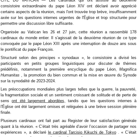
CITÉ DU VATICAN — Les cardinaux qui ont assisté au deuxième
consistoire extraordinaire du pape Léon XIV ont déclaré avoir apprécié
certains aspects de la réunion, mais l'ont trouvée trop brève, insuffisamment
axée sur les questions internes urgentes de l'Église et trop structurée pour
permettre une discussion libre suffisante.
Organisée au Vatican les 26 et 27 juin, cette réunion a rassemblé 178
cardinaux du monde entier. Il s'agissait de la deuxième réunion de ce type
convoquée par le pape Léon XIII après une interruption de douze ans sous
le pontificat du pape François.
Structuré selon des principes « synodaux », le consistoire a divisé les
participants en petits groupes linguistiques pour discuter de thèmes
prédéfinis, notamment la première encyclique du pape Léon,
Magnifica
Humanitas
, la promotion du bien commun et la mise en œuvre du Synode
sur la synodalité de 2023-2024.
Les préoccupations mondiales plus larges telles que la guerre, la pauvreté,
la fragmentation sociale et un sentiment croissant de solitude et de perte de
sens
ont été largement abordées,
tandis que les questions internes à
l'Église ont été largement omises et reléguées à une brève session plénière
finale.
Plusieurs cardinaux ont fait part au Register de leur satisfaction générale
quant à la réunion. « C’était très agréable d’avoir l’occasion de partager nos
expériences », a déclaré
le cardinal Tarcisio Kikuchi de Tokyo
. « C’était