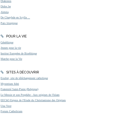
Diakonos
Didoc.be
Aleteia
De Charybde en Scylla ...
Paix liturgique
POUR LA VIE
Généthique
Jeunes pour la vie
Institut Européen de Bioéthique
Marche pour la Vie
SITES À DÉCOUVRIR
Exultet, site de téléchargement catholique
Mysterium fidei
Fraternité Saint-Pierre (Belgique)
Le Messie et son Prophète - Aux origines de l'Islam
EEChO Enjeux de l'Etude du Christianisme des Origines
Una Voce
Forum Catholicum