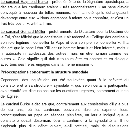
Le cardinal Raymond Burke
, préfet émérite de la Signature apostolique, a
déclaré que les cardinaux étaient « très reconnaissants » au pape d’avoir
convoqué à nouveau de telles réunions, et il a noté qu’ils échangeaient
davantage entre eux. « Nous apprenons à mieux nous connaître, et c’est un
fruit très positif », a-t-il affirmé.
Le cardinal Gerhard Müller
, préfet émérite du Dicastère pour la Doctrine de
la Foi, s'est félicité que le consistoire « ait redonné au Collège des cardinaux
son rôle légitime : conseiller le Pape et être son premier conseiller ». Il a
déclaré que le pape Léon XIII est un homme instruit et bien informé, mais «
ni autocrate ni au-dessus des autres, mais un être humain comme les
autres ». Cela signifie qu'il doit « toujours être en contact et en dialogue
avec tous ses frères engagés dans la même mission ».
Préoccupations concernant la structure synodale
Cependant, des inquiétudes ont été soulevées quant à la brièveté du
consistoire et à sa structure « synodale », qui, selon certains participants,
avait étouffé les discussions sur les questions urgentes, notamment au sein
de l'Église.
Le cardinal Burke a déclaré que, contrairement aux consistoires d'il y a plus
de dix ans, où les cardinaux pouvaient librement exprimer leurs
préoccupations au pape en séances plénières, on leur a indiqué que le
consistoire devait désormais être « conforme à la synodalité ». Il ne
s'agissait plus d'un débat ouvert, a-t-il précisé, mais de discussions