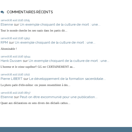
COMMENTAIRES RÉCENTS
samedi 08
août 2026
21h25
Etienne
sur
Un exemple choquant de la culture de mort : une...
Tout le monde cherche les neo nazis dans les partis dit...
samedi 08
août 2026
19h51
RPM
sur
Un exemple choquant de la culture de mort : une...
Abominable !
samedi 08
août 2026
15h44
Hank Dussen
sur
Un exemple choquant de la culture de mort : une...
L'horreur et le crime suprême!! GG est CERTAINEMENT au...
samedi 08
août 2026
11h22
Pierre LIBERT
sur
Le développement de la formation sacerdotale...
La photo parle d'elle-même: ces jeunes ressemblent à des...
samedi 08
août 2026
08h37
Etienne
sur
Peut-on être excommunié pour une publication...
Quant aux déclarations en sens divers des déclarés cathos...