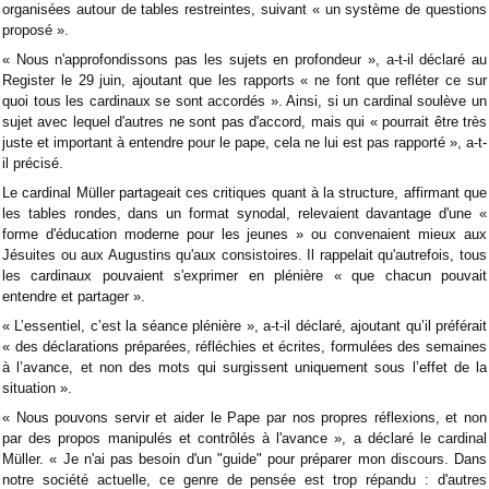
organisées autour de tables restreintes, suivant « un système de questions
proposé ».
« Nous n'approfondissons pas les sujets en profondeur », a-t-il déclaré au
Register le 29 juin, ajoutant que les rapports « ne font que refléter ce sur
quoi tous les cardinaux se sont accordés ». Ainsi, si un cardinal soulève un
sujet avec lequel d'autres ne sont pas d'accord, mais qui « pourrait être très
juste et important à entendre pour le pape, cela ne lui est pas rapporté », a-t-
il précisé.
Le cardinal Müller partageait ces critiques quant à la structure, affirmant que
les tables rondes, dans un format synodal, relevaient davantage d'une «
forme d'éducation moderne pour les jeunes » ou convenaient mieux aux
Jésuites ou aux Augustins qu'aux consistoires. Il rappelait qu'autrefois, tous
les cardinaux pouvaient s'exprimer en plénière « que chacun pouvait
entendre et partager ».
« L’essentiel, c’est la séance plénière », a-t-il déclaré, ajoutant qu’il préférait
« des déclarations préparées, réfléchies et écrites, formulées des semaines
à l’avance, et non des mots qui surgissent uniquement sous l’effet de la
situation ».
« Nous pouvons servir et aider le Pape par nos propres réflexions, et non
par des propos manipulés et contrôlés à l'avance », a déclaré le cardinal
Müller. « Je n'ai pas besoin d'un "guide" pour préparer mon discours. Dans
notre société actuelle, ce genre de pensée est trop répandu : d'autres