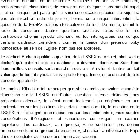
évoqué la question de la Fraternité Saint-Pie-X et son acte imminent,
probablement schismatique, de consacrer des évêques sans mandat papal
– et ce, uniquement parce qu'il a saisi une occasion propice. Le sujet n'a
pas été inscrit à l'ordre du jour et, hormis cette unique intervention, la
question de la FSSPX n'a ​​pas été soulevée du tout. De même, durant le
reste du consistoire, d'autres questions cruciales, telles que le très
controversé Chemin synodal allemand ou les interrogations sur ce que
certains cardinaux considèrent comme l'influence d'un prétendu lobby
homosexuel au sein de l'Église, n'ont pas été abordées.
Le cardinal Burke a qualifié la question de la FSSPX de « sujet tabou » et a
déclaré qu'il estimait que les cardinaux « devraient donner au Saint-Père
leurs meilleurs conseils sur la marche à suivre ». Mais lui et d'autres ont fait
valoir que le format synodal, ainsi que le temps limité, empêchaient de tels
conseils approfondis.
Le cardinal Kikuchi a fait remarquer que si les cardinaux avaient entamé la
discussion sur la FSSPX ou d'autres questions internes délicates sans
préparation adéquate, le débat aurait facilement pu dégénérer en une
confrontation sur les positions de certains cardinaux. Or, la question de la
FSSPX, a-t-il souligné, « ne repose pas sur des sentiments », mais sur des
considérations théologiques et canoniques qui exigent un examen
approfondi. Les cardinaux, a-t-il précisé, « ne souhaitent pas donner
l'impression d'être un groupe de pression », cherchant à influencer le Pape
dans sa conduite, au lieu de lui offrir un avis raisonné.