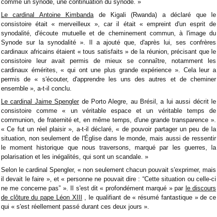
comme un synode, une continuation du synode. »
Le cardinal Antoine Kimbanda
de Kigali (Rwanda) a déclaré que le
consistoire était « merveilleux », car il était « empreint d'un esprit de
synodalité, d'écoute mutuelle et de cheminement commun, à l'image du
Synode sur la synodalité ». Il a ajouté que, d'après lui, ses confrères
cardinaux africains étaient « tous satisfaits » de la réunion, précisant que le
consistoire leur avait permis de mieux se connaître, notamment les
cardinaux émérites, « qui ont une plus grande expérience ». Cela leur a
permis de « s'écouter, d'apprendre les uns des autres et de cheminer
ensemble », a-t-il conclu.
Le cardinal Jaime Spengler
de Porto Alegre, au Brésil, a lui aussi décrit le
consistoire comme « un véritable espace et un véritable temps de
communion, de fraternité et, en même temps, d'une grande transparence ».
« Ce fut un réel plaisir », a-t-il déclaré, « de pouvoir partager un peu de la
situation, non seulement de l'Église dans le monde, mais aussi de ressentir
le moment historique que nous traversons, marqué par les guerres, la
polarisation et les inégalités, qui sont un scandale. »
Selon le cardinal Spengler, « non seulement chacun pouvait s'exprimer, mais
il devait le faire », et « personne ne pouvait dire : “Cette situation ou celle-ci
ne me concerne pas” ». Il s'est dit « profondément marqué » par
le discours
de clôture du pape Léon XIII
, le qualifiant de « résumé fantastique » de ce
qui « s'est réellement passé durant ces deux jours ».