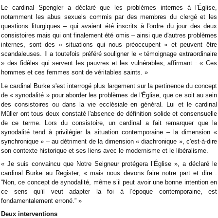
Le cardinal Spengler a déclaré que les problèmes internes à l'Église,
notamment les abus sexuels commis par des membres du clergé et les
questions liturgiques – qui avaient été inscrits à l'ordre du jour des deux
consistoires mais qui ont finalement été omis – ainsi que d'autres problèmes
internes, sont des « situations qui nous préoccupent » et peuvent être
scandaleuses. Il a toutefois préféré souligner le « témoignage extraordinaire
» des fidèles qui servent les pauvres et les vulnérables, affirmant : « Ces
hommes et ces femmes sont de véritables saints. »
Le cardinal Burke s'est interrogé plus largement sur la pertinence du concept
de « synodalité » pour aborder les problèmes de l'Église, que ce soit au sein
des consistoires ou dans la vie ecclésiale en général. Lui et le cardinal
Müller ont tous deux constaté l'absence de définition solide et consensuelle
de ce terme. Lors du consistoire, un cardinal a fait remarquer que la
synodalité tend à privilégier la situation contemporaine – la dimension «
synchronique » – au détriment de la dimension « diachronique », c'est-à-dire
son contexte historique et ses liens avec le modernisme et le libéralisme.
« Je suis convaincu que Notre Seigneur protégera l’Église », a déclaré le
cardinal Burke au Register, « mais nous devons faire notre part et dire :
“Non, ce concept de synodalité, même s’il peut avoir une bonne intention en
ce sens qu’il veut adapter la foi à l’époque contemporaine, est
fondamentalement erroné.” »
Deux interventions