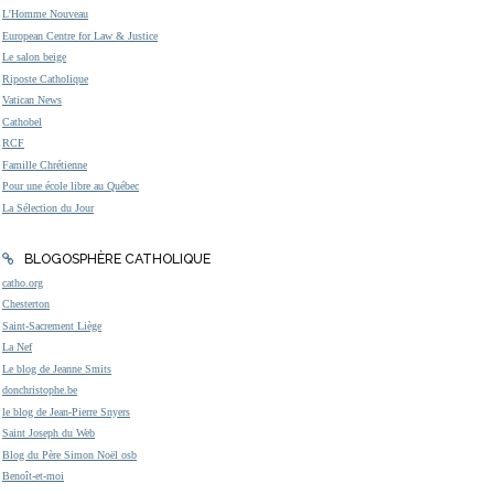
L'Homme Nouveau
European Centre for Law & Justice
Le salon beige
Riposte Catholique
Vatican News
Cathobel
RCF
Famille Chrétienne
Pour une école libre au Québec
La Sélection du Jour
BLOGOSPHÈRE CATHOLIQUE
catho.org
Chesterton
Saint-Sacrement Liège
La Nef
Le blog de Jeanne Smits
donchristophe.be
le blog de Jean-Pierre Snyers
Saint Joseph du Web
Blog du Père Simon Noël osb
Benoît-et-moi