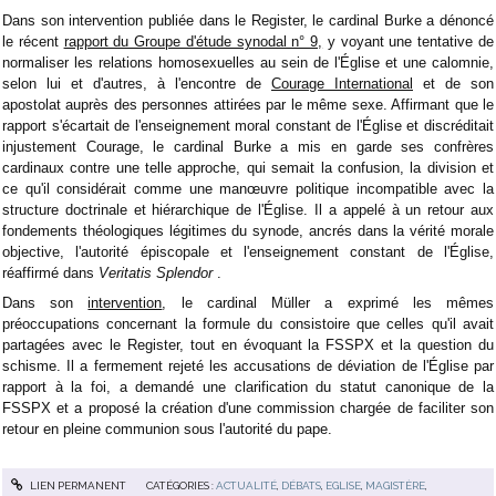
Dans son intervention publiée dans le Register, le cardinal Burke a dénoncé
le récent
rapport du Groupe d'étude synodal n° 9,
y voyant une tentative de
normaliser les relations homosexuelles au sein de l'Église et une calomnie,
selon lui et d'autres, à l'encontre de
Courage International
et de son
apostolat auprès des personnes attirées par le même sexe. Affirmant que le
rapport s'écartait de l'enseignement moral constant de l'Église et discréditait
injustement Courage, le cardinal Burke a mis en garde ses confrères
cardinaux contre une telle approche, qui semait la confusion, la division et
ce qu'il considérait comme une manœuvre politique incompatible avec la
structure doctrinale et hiérarchique de l'Église. Il a appelé à un retour aux
fondements théologiques légitimes du synode, ancrés dans la vérité morale
objective, l'autorité épiscopale et l'enseignement constant de l'Église,
réaffirmé dans
Veritatis Splendor
.
Dans son
intervention
, le cardinal Müller a exprimé les mêmes
préoccupations concernant la formule du consistoire que celles qu'il avait
partagées avec le Register, tout en évoquant la FSSPX et la question du
schisme. Il a fermement rejeté les accusations de déviation de l'Église par
rapport à la foi, a demandé une clarification du statut canonique de la
FSSPX et a proposé la création d'une commission chargée de faciliter son
retour en pleine communion sous l'autorité du pape.
LIEN PERMANENT
CATÉGORIES :
ACTUALITÉ
,
DÉBATS
,
EGLISE
,
MAGISTÈRE
,