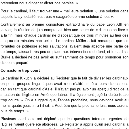
prétendent nous diriger et dicter nos paroles. »
Pour le cardinal, il faut trouver une « meilleure solution », une solution dans
laquelle la synodalité n’est pas « exagérée comme solution à tout ».
Contrairement au premier consistoire extraordinaire du pape Léon XIII en
janvier, la réunion de juin comprenait bien une heure de « discussion libre »
à la fin, mais chaque cardinal ne disposait que de trois minutes au lieu des
cinq ou six minutes habituelles. Le cardinal Müller a fait remarquer que les
formules de politesse et les salutations avaient déjà absorbé une partie de
ce temps, laissant très peu de place aux interventions de fond, et le cardinal
Burke a déclaré ne pas avoir eu suffisamment de temps pour prononcer son
discours préparé.
Consistoire trop court
Le cardinal Kikuchi a déclaré au Register que le fait de diviser les cardinaux
en petits groupes linguistiques avait « en réalité limité » leurs discussions
car, en tant que cardinal d'Asie, il n'avait pas pu avoir un aperçu direct de la
situation de l'Église en Amérique latine. Il a également jugé la durée totale
trop courte. « On a suggéré que, l'année prochaine, nous devrions avoir au
moins quatre jours », a-t-il dit. « Peut-être que la prochaine fois, nous aurons
plus de temps. »
Plusieurs cardinaux ont déploré que les questions internes urgentes de
l'Église n'aient guère été abordées. Le Register a appris qu'un seul cardinal a