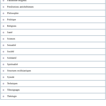
Patrimoine religieux
Persécutions antichrétiennes
Philosophie
Politique
Religions
Santé
Sciences
Sexualité
Société
Solidarité
Spiritualité
Structures ecclésiastiques
Synode
Techniques
Témoignages
Théologie