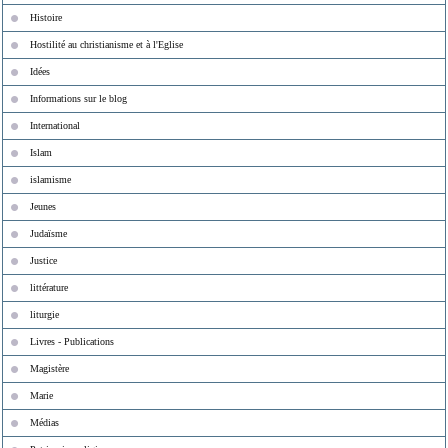
Histoire
Hostilité au christianisme et à l'Eglise
Idées
Informations sur le blog
International
Islam
islamisme
Jeunes
Judaïsme
Justice
littérature
liturgie
Livres - Publications
Magistère
Marie
Médias