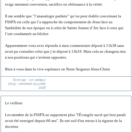
exige rarement conversion, sacrifice ou obéissance à la vérité.
Il me semble que ”l’ananalogie parfaite” qu’on peut établir concernant la
FSSPX est celle qui l’a rapproche du comportement de Jésus face au
Sanhédrin de son époque ou à celui de Sainte Jeanne d’Arc face à ceux qui
l’ont condamnée au bûcher.
Apparemment vous avez répondu à mon commentaire déposé à 11h38 sans
avoir pu consulter celui que j’ai déposé à 13h19. Mais cela ne changera rien
à nos positions qui s’avèrent opposées.
Bien à vous dans la vive espérance en Notre Seigneur Jésus-Christ.
Écrit par :
Un veilleur
21h31
-
vendredi 03
juillet
2026
Le veilleur
Les membre de la FSSPX ne supportent plus "l'Évangile sucré qui leur paraît
avoir été enseigné depuis 60 ans". Ils ont soif d'un retour à la rigueur de la
doctrine.