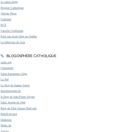
Le salon beige
Riposte Catholique
Vatican News
Cathobel
RCF
Famille Chrétienne
Pour une école libre au Québec
La Sélection du Jour
BLOGOSPHÈRE CATHOLIQUE
catho.org
Chesterton
Saint-Sacrement Liège
La Nef
Le blog de Jeanne Smits
donchristophe.be
le blog de Jean-Pierre Snyers
Saint Joseph du Web
Blog du Père Simon Noël osb
Benoît-et-moi
Diakonos
Didoc.be
Aleteia