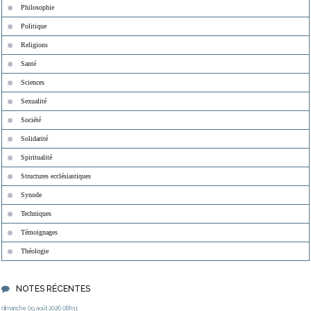
Philosophie
Politique
Religions
Santé
Sciences
Sexualité
Société
Solidarité
Spiritualité
Structures ecclésiastiques
Synode
Techniques
Témoignages
Théologie
NOTES RÉCENTES
dimanche 09
août 2026
08h31