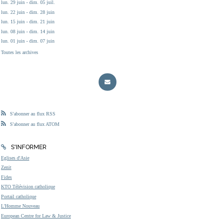
lun. 29 juin - dim. 05 juil.
lun. 22 juin - dim. 28 juin
lun. 15 juin - dim. 21 juin
lun. 08 juin - dim. 14 juin
lun. 01 juin - dim. 07 juin
Toutes les archives
S'abonner au flux RSS
S'abonner au flux ATOM
S'INFORMER
Eglises d'Asie
Zenit
Fides
KTO Télévision catholique
Portail catholique
L'Homme Nouveau
European Centre for Law & Justice