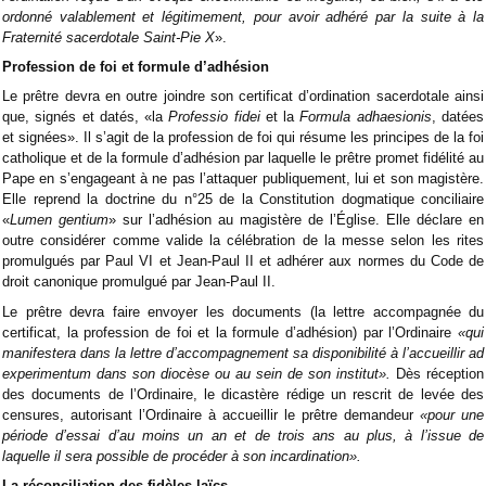
ordonné valablement et légitimement, pour avoir adhéré par la suite à la
Fraternité sacerdotale Saint-Pie X
».
Profession de foi et formule d’adhésion
Le prêtre devra en outre joindre son certificat d’ordination sacerdotale ainsi
que, signés et datés, «la
Professio fidei
et la
Formula adhaesionis
, datées
et signées». Il s’agit de la profession de foi qui résume les principes de la foi
catholique et de la formule d’adhésion par laquelle le prêtre promet fidélité au
Pape en s’engageant à ne pas l’attaquer publiquement, lui et son magistère.
Elle reprend la doctrine du n°25 de la Constitution dogmatique conciliaire
«
Lumen gentium
» sur l’adhésion au magistère de l’Église. Elle déclare en
outre considérer comme valide la célébration de la messe selon les rites
promulgués par Paul VI et Jean-Paul II et adhérer aux normes du Code de
droit canonique promulgué par Jean-Paul II.
Le prêtre devra faire envoyer les documents (la lettre accompagnée du
certificat, la profession de foi et la formule d’adhésion) par l’Ordinaire
«qui
manifestera dans la lettre d’accompagnement sa disponibilité à l’accueillir ad
experimentum dans son diocèse ou au sein de son institut».
Dès réception
des documents de l’Ordinaire, le dicastère rédige un rescrit de levée des
censures, autorisant l’Ordinaire à accueillir le prêtre demandeur
«pour une
période d’essai d’au moins un an et de trois ans au plus, à l’issue de
laquelle il sera possible de procéder à son incardination».
La réconciliation des fidèles laïcs