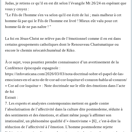
Judas, je retiens ce qu’il en est dit selon l’évangile Mt 26/24 en espérant que
vous y croyez :
”Le Fils de l'homme s'en va selon qu'il est écrit de lui ; mais malheur à cet
homme-là par qui le Fils de l'homme est livré ! Mieux eût valu pour cet
homme-là de ne pas naître ! "
La foi en Jésus-Christ ne relève pas de l’émotionnel comme il en est dans
certains groupements catholiques dont le Renouveau Charismatique ou
encore le chemin néocatéchuménal de Kiko.
À ce sujet, vous pourriez prendre connaissance d’un avertissement de la
Conférence épiscopale espagnole :
https://infovaticana.com/2026/03/03/nota-doctrinal-sobre-el-papel-de-las-
emociones-en-el-acto-de-fe-cor-ad-cor-loquitur-el-corazon-habla-al-corazon/
« Cor ad cor loquitur » : Note doctrinale sur le rôle des émotions dans l’acte
de foi
Extrait :
7. Les experts et analystes contemporains mettent en garde contre
l’absolutisation de l’affectivité dans la culture dite postmoderne, réduite à
des sentiments et des émotions, et allant même jusqu’à affirmer son
irrationalité, un phénomène qualifié d’« émotivisme » [6] , c’est-à-dire la
réduction de l’affectivité à l’émotion. L’homme postmoderne rejette