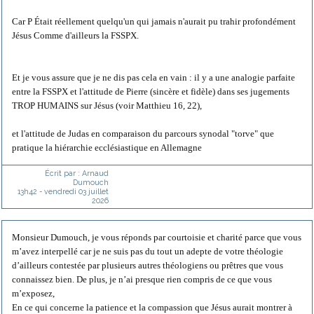
Car P Était réellement quelqu'un qui jamais n'aurait pu trahir profondément
Jésus Comme d'ailleurs la FSSPX.
Et je vous assure que je ne dis pas cela en vain : il y a une analogie parfaite
entre la FSSPX et l'attitude de Pierre (sincère et fidèle) dans ses jugements
TROP HUMAINS sur Jésus (voir Matthieu 16, 22),
et l'attitude de Judas en comparaison du parcours synodal "torve" que
pratique la hiérarchie ecclésiastique en Allemagne
Écrit par :
Arnaud
Dumouch
13h42
-
vendredi 03
juillet
2026
Monsieur Dumouch, je vous réponds par courtoisie et charité parce que vous
m’avez interpellé car je ne suis pas du tout un adepte de votre théologie
d’ailleurs contestée par plusieurs autres théologiens ou prêtres que vous
connaissez bien. De plus, je n’ai presque rien compris de ce que vous
m’exposez,
En ce qui concerne la patience et la compassion que Jésus aurait montrer à