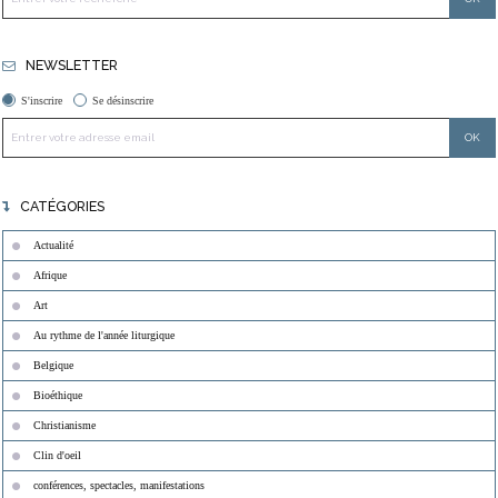
NEWSLETTER
S'inscrire
Se désinscrire
CATÉGORIES
Actualité
Afrique
Art
Au rythme de l'année liturgique
Belgique
Bioéthique
Christianisme
Clin d'oeil
conférences, spectacles, manifestations