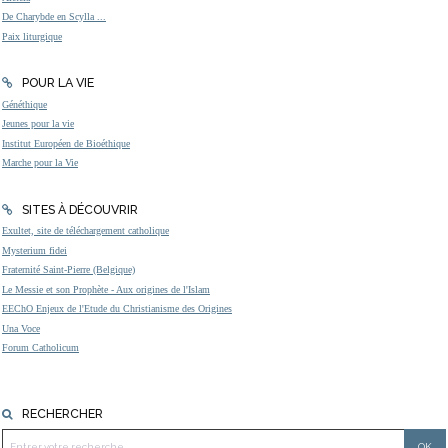
De Charybde en Scylla ...
Paix liturgique
POUR LA VIE
Généthique
Jeunes pour la vie
Institut Européen de Bioéthique
Marche pour la Vie
SITES À DÉCOUVRIR
Exultet, site de téléchargement catholique
Mysterium fidei
Fraternité Saint-Pierre (Belgique)
Le Messie et son Prophète - Aux origines de l'Islam
EEChO Enjeux de l'Etude du Christianisme des Origines
Una Voce
Forum Catholicum
RECHERCHER