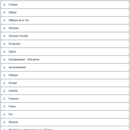
Culture
Débats
Défense de la Vie
Doctrine
Doctrine Sociale
Economie
Eglise
Enseignement - Education
environnement
Ethique
Europe
Famille
Femmes
Films
Foi
Histoire
Hostilité au christianisme et à l'Eglise