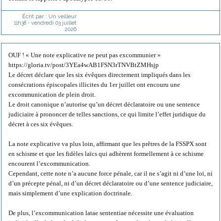
Écrit par :
Un veilleur
11h38
-
vendredi 03
juillet
2026
OUF ! « Une note explicative ne peut pas excommunier »
https://gloria.tv/post/3YEa4wAB1FSN3rTNVBtZMHsjp
Le décret déclare que les six évêques directement impliqués dans les
consécrations épiscopales illicites du 1er juillet ont encouru une
excommunication de plein droit.
Le droit canonique n’autorise qu’un décret déclaratoire ou une sentence
judiciaire à prononcer de telles sanctions, ce qui limite l’effet juridique du
décret à ces six évêques.
La note explicative va plus loin, affirmant que les prêtres de la FSSPX sont
en schisme et que les fidèles laïcs qui adhèrent formellement à ce schisme
encourent l’excommunication.
Cependant, cette note n’a aucune force pénale, car il ne s’agit ni d’une loi, ni
d’un précepte pénal, ni d’un décret déclaratoire ou d’une sentence judiciaire,
mais simplement d’une explication doctrinale.
De plus, l’excommunication latae sententiae nécessite une évaluation