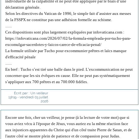
individuelle de la culpabilité et ne peut être appliquée par le biais d’une
déclaration générale.
Selon les directives du Vatican de 1996, le simple fait d’assister aux messes
de la FSSPX ne constitue pas une adhésion formelle au schisme.
.......
Ces dispositions sont plus largement expliquées par infovaticana.com :
https://infovaticana.com/2026/07/02/la-formula-empleada-por-tucho-para-
excomulgar-sacerdotes-y-laicos-carece-de-eficacia-penal/
La formule utilisée par Tucho pour excommunier prêtres et laïcs manque
d'efficacité pénale
.......
En bref : Tucho s’est tiré une balle dans le pied. L’excommunication ne peut
concerner que les six évêques en cause. Elle ne peut pas systématiquement
s’appliquer aux 700 prêtres et au 700.000 fidèles.
Écrit par :
Un veilleur
13h19
-
vendredi 03
juillet
2026
Encore une fois, cher un veilleur, je pense (à la lecture de votre mot) que si
vous aviez vécu à l'époque de Jésus, vous auriez eu la même réaction face
aux injustices apparentes du Christ qui d'un côté traite Pierre de Satan, et de
l'autre côté se montre plein de patience et de compassion pour Judas.