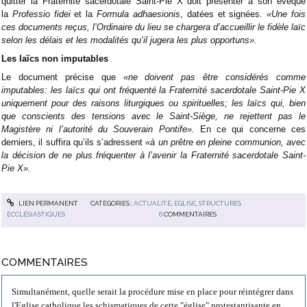
quitter la Fraternité sacerdotale Saint-Pie X doit présenter à son évêque
la
Professio fidei
et la
Formula adhaesionis
, datées et signées.
«Une fois
ces documents reçus, l’Ordinaire du lieu se chargera d’accueillir le fidèle laïc
selon les délais et les modalités qu’il jugera les plus opportuns».
Les laïcs non imputables
Le document précise que
«ne doivent pas être considérés comme
imputables: les laïcs qui ont fréquenté la Fraternité sacerdotale Saint-Pie X
uniquement pour des raisons liturgiques ou spirituelles; les laïcs qui, bien
que conscients des tensions avec le Saint-Siège, ne rejettent pas le
Magistère ni l’autorité du Souverain Pontife».
En ce qui concerne ces
derniers, il suffira qu’ils s’adressent
«à un prêtre en pleine communion, avec
la décision de ne plus fréquenter à l’avenir la Fraternité sacerdotale Saint-
Pie X».
LIEN PERMANENT
CATÉGORIES :
ACTUALITÉ
,
EGLISE
,
STRUCTURES
ECCLÉSIASTIQUES
6
COMMENTAIRES
COMMENTAIRES
Simultanément, quelle serait la procédure mise en place pour réintégrer dans
l'Eglise catholique les schismatiques de cette "église" protestantisante en