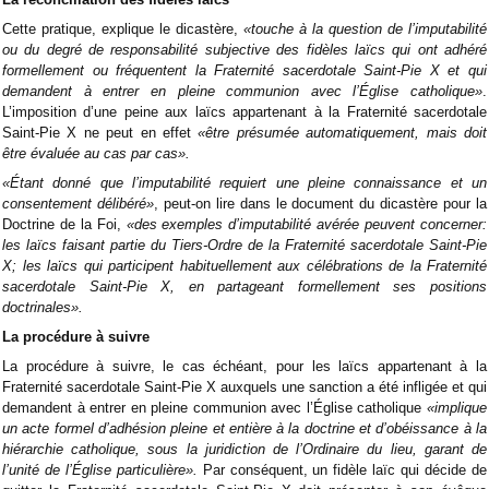
Cette pratique, explique le dicastère,
«touche à la question de l’imputabilité
ou du degré de responsabilité subjective des fidèles laïcs qui ont adhéré
formellement ou fréquentent la Fraternité sacerdotale Saint-Pie X et qui
demandent à entrer en pleine communion avec l’Église catholique»
.
L’imposition d’une peine aux laïcs appartenant à la Fraternité sacerdotale
Saint-Pie X ne peut en effet
«être présumée automatiquement, mais doit
être évaluée au cas par cas».
«Étant donné que l’imputabilité requiert une pleine connaissance et un
consentement délibéré»
, peut-on lire dans le document du dicastère pour la
Doctrine de la Foi,
«des exemples d’imputabilité avérée peuvent concerner:
les laïcs faisant partie du Tiers-Ordre de la Fraternité sacerdotale Saint-Pie
X; les laïcs qui participent habituellement aux célébrations de la Fraternité
sacerdotale Saint-Pie X, en partageant formellement ses positions
doctrinales».
La procédure à suivre
La procédure à suivre, le cas échéant, pour les laïcs appartenant à la
Fraternité sacerdotale Saint-Pie X auxquels une sanction a été infligée et qui
demandent à entrer en pleine communion avec l’Église catholique
«implique
un acte formel d’adhésion pleine et entière à la doctrine et d’obéissance à la
hiérarchie catholique, sous la juridiction de l’Ordinaire du lieu, garant de
l’unité de l’Église particulière».
Par conséquent, un fidèle laïc qui décide de