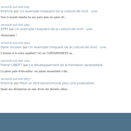
samedi 08
août 2026
21h25
Etienne
sur
Un exemple choquant de la culture de mort : une...
Tout le monde cherche les neo nazis dans les partis dit...
samedi 08
août 2026
19h51
RPM
sur
Un exemple choquant de la culture de mort : une...
Abominable !
samedi 08
août 2026
15h44
Hank Dussen
sur
Un exemple choquant de la culture de mort : une...
L'horreur et le crime suprême!! GG est CERTAINEMENT au...
samedi 08
août 2026
11h22
Pierre LIBERT
sur
Le développement de la formation sacerdotale...
La photo parle d'elle-même: ces jeunes ressemblent à des...
samedi 08
août 2026
08h37
Etienne
sur
Peut-on être excommunié pour une publication...
Quant aux déclarations en sens divers des déclarés cathos...