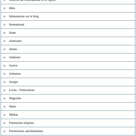
Idées
Informations sur le blog
International
Islam
islamisme
Jeunes
Judaïsme
Justice
littérature
liturgie
Livres - Publications
Magistère
Marie
Médias
Patrimoine religieux
Persécutions antichrétiennes