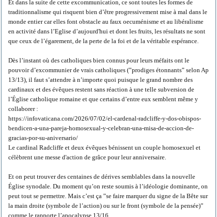
Et dans la suite de cette excommunication, ce sont toutes les formes de
traditionnalisme qui risquent bien d’être progressivement mise à mal dans le
monde entier car elles font obstacle au faux oecuménisme et au libéralisme
en activité dans l’Eglise d’aujourd'hui et dont les fruits, les résultats ne sont
que ceux de l’égarement, de la perte de la foi et de la véritable espérance.
Dès l’instant où des catholiques bien connus pour leurs méfaits ont le
pouvoir d’excommunier de vrais catholiques (”prodiges étonnants” selon Ap
13/13), il faut s’attendre à n’importe quoi puisque le grand nombre des
cardinaux et des évêques restent sans réaction à une telle subversion de
l’Église catholique romaine et que certains d’entre eux semblent même y
collaborer :
https://infovaticana.com/2026/07/02/el-cardenal-radcliffe-y-dos-obispos-
bendicen-a-una-pareja-homosexual-y-celebran-una-misa-de-accion-de-
gracias-por-su-aniversario/
Le cardinal Radcliffe et deux évêques bénissent un couple homosexuel et
célèbrent une messe d'action de grâce pour leur anniversaire.
Et on peut trouver des centaines de dérives semblables dans la nouvelle
Église synodale. Du moment qu’on reste soumis à l’idéologie dominante, on
peut tout se permettre. Mais c’est ça ”se faire marquer du signe de la Bête sur
la main droite (symbole de l’action) ou sur le front (symbole de la pensée)”
comme le rapporte l’apocalypse 13/16.