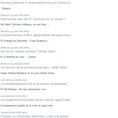
Respice Domine in testamentum tuum (Introit du...
Respice,...
dimanche 09
août 2026
08h24
Homme de peu de foi, pourquoi as-tu douté ?...
De l'abbé Christian Laffargue, sur son blog :...
dimanche 09
août 2026
08h21
Le bienheureux Franz Jägerstätter décapité sous...
D' Evangile au Quotidien : Franz (François)...
dimanche 09
août 2026
08h21
Qui es-tu, douce lumière ? (Edith Stein -...
Et je demeure en vous... Auteur...
dimanche 09
août 2026
08h20
Un témoin de la présence de Dieu : Edith Stein...
Sainte Thérèse-Bénédicte de la Croix (Edith Stein)...
samedi 08
août 2026
10h31
Le développement de la formation sacerdotale...
D' InfoVaticana : De sept séminaristes à un...
samedi 08
août 2026
10h12
Le programme complet de la visite du pape Léon...
Le programme complet de la visite du pape Léon...
samedi 08
août 2026
09h47
D'après un chercheur péruvien, c'est une grave...