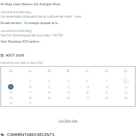
De Diego López Marina et Edy Rodríguez Morel...
samedi 08
août 2026
09h33
Un exemple choquant de la culture de mort : une...
De kath.net/news : Un exemple choquant de la...
samedi 08
août 2026
08h59
Qui fut Dominique de Guzmán ? (KTO)
Saint Dominique KTO (archive...
AOÛT 2026
Calendrier des notes en Août 2026
D
L
M
M
J
V
S
1
2
3
4
5
6
7
8
9
10
11
12
13
14
15
16
17
18
19
20
21
22
23
24
25
26
27
28
29
30
31
Live Blog Stats
COMMENTAIRES RÉCENTS