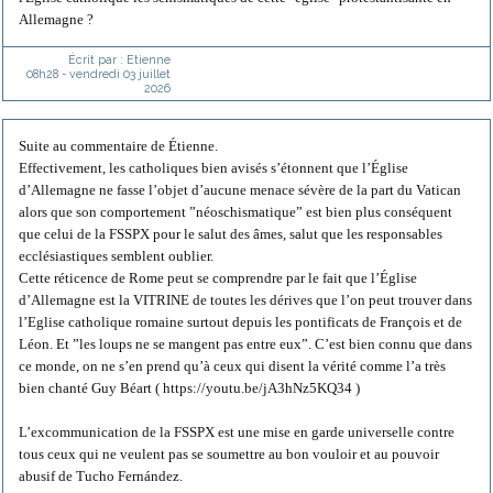
Allemagne ?
Écrit par :
Etienne
08h28
-
vendredi 03
juillet
2026
Suite au commentaire de Étienne.
Effectivement, les catholiques bien avisés s’étonnent que l’Église
d’Allemagne ne fasse l’objet d’aucune menace sévère de la part du Vatican
alors que son comportement ”néoschismatique” est bien plus conséquent
que celui de la FSSPX pour le salut des âmes, salut que les responsables
ecclésiastiques semblent oublier.
Cette réticence de Rome peut se comprendre par le fait que l’Église
d’Allemagne est la VITRINE de toutes les dérives que l’on peut trouver dans
l’Eglise catholique romaine surtout depuis les pontificats de François et de
Léon. Et ”les loups ne se mangent pas entre eux”. C’est bien connu que dans
ce monde, on ne s’en prend qu’à ceux qui disent la vérité comme l’a très
bien chanté Guy Béart ( https://youtu.be/jA3hNz5KQ34 )
L’excommunication de la FSSPX est une mise en garde universelle contre
tous ceux qui ne veulent pas se soumettre au bon vouloir et au pouvoir
abusif de Tucho Fernández.