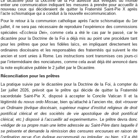
Le dicastère pour la Doctrine de la Foi adresse aux évêques du monde
entier une communication indiquant les mesures à prendre pour accueillir à
nouveau ceux qui décideraient de quitter la Fraternité Saint-Pie X après
l’acte schismatique qui a conduit à la nouvelle excommunication.
Pour le retour à la communion catholique après l’acte schismatique du 1er
juillet, il ne sera pas nécessaire de reproduire l’expérience des commissions
spéciales «
Ecclesia Dei
», comme cela a été le cas par le passé, car le
dicastère pour la Doctrine de la Foi a déjà mis au point une procédure tant
pour les prêtres que pour les fidèles laïcs, en impliquant directement les
ordinaires diocésains et les responsables des fraternités qui suivent le rite
ancien et sont unies à Rome. Les instructions sont transmises ces jours-ci
par l’intermédiaire des nonciatures, comme cela avait déjà été annoncé dans
la note explicative publiée le 2 juillet par le Dicastère.
Réconciliation pour les prêtres
La pratique suivie par le dicastère pour la Doctrine de la Foi, à compter du
1er juillet 2026, prévoit que le prêtre qui décide de quitter la Fraternité
sacerdotale Saint-Pie X, disposé à accepter le Concile Vatican II et la
légitimité du
novus ordo Missae
, bien qu’attaché à l’ancien rite, doit
«trouver
un Ordinaire (évêque diocésain, supérieur majeur d’institut religieux de droit
pontifical clérical et des sociétés de vie apostolique de droit pontifical
clérical, etc.) disposé à l’accueillir
ad experimentum
». Le prêtre devra donc
«
rédiger de sa propre main une lettre adressée au Saint-Père dans laquelle il
se présente et demande la rémission des censures encourues en raison de
l’ordination reçue d’un évêque excommunié ou irrégulier, ou bien, s’il a été