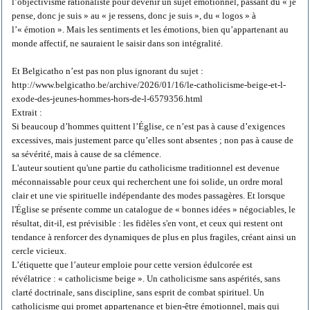
l’objectivisme rationaliste pour devenir un sujet émotionnel, passant du « je
pense, donc je suis » au « je ressens, donc je suis », du « logos » à
l’« émotion ». Mais les sentiments et les émotions, bien qu’appartenant au
monde affectif, ne sauraient le saisir dans son intégralité.
Et Belgicatho n’est pas non plus ignorant du sujet :
http://www.belgicatho.be/archive/2026/01/16/le-catholicisme-beige-et-l-
exode-des-jeunes-hommes-hors-de-l-6579356.html
Extrait :
Si beaucoup d’hommes quittent l’Église, ce n’est pas à cause d’exigences
excessives, mais justement parce qu’elles sont absentes ; non pas à cause de
sa sévérité, mais à cause de sa clémence.
L'auteur soutient qu'une partie du catholicisme traditionnel est devenue
méconnaissable pour ceux qui recherchent une foi solide, un ordre moral
clair et une vie spirituelle indépendante des modes passagères. Et lorsque
l'Église se présente comme un catalogue de « bonnes idées » négociables, le
résultat, dit-il, est prévisible : les fidèles s'en vont, et ceux qui restent ont
tendance à renforcer des dynamiques de plus en plus fragiles, créant ainsi un
cercle vicieux.
L’étiquette que l’auteur emploie pour cette version édulcorée est
révélatrice : « catholicisme beige ». Un catholicisme sans aspérités, sans
clarté doctrinale, sans discipline, sans esprit de combat spirituel. Un
catholicisme qui promet appartenance et bien-être émotionnel, mais qui