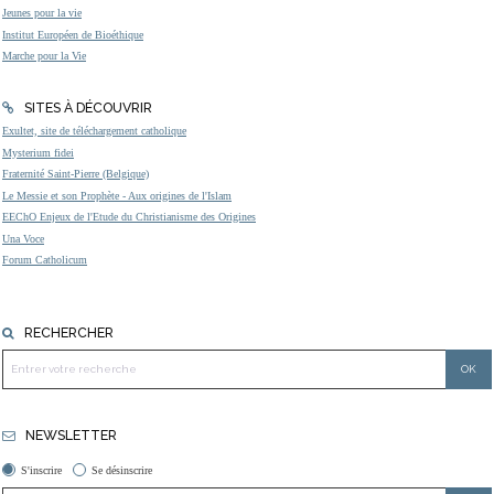
Jeunes pour la vie
Institut Européen de Bioéthique
Marche pour la Vie
SITES À DÉCOUVRIR
Exultet, site de téléchargement catholique
Mysterium fidei
Fraternité Saint-Pierre (Belgique)
Le Messie et son Prophète - Aux origines de l'Islam
EEChO Enjeux de l'Etude du Christianisme des Origines
Una Voce
Forum Catholicum
RECHERCHER
NEWSLETTER
S'inscrire
Se désinscrire