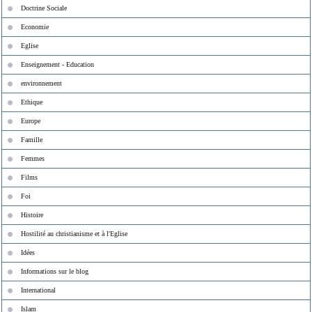
Doctrine Sociale
Economie
Eglise
Enseignement - Education
environnement
Ethique
Europe
Famille
Femmes
Films
Foi
Histoire
Hostilité au christianisme et à l'Eglise
Idées
Informations sur le blog
International
Islam