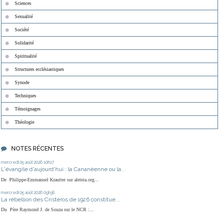
Sciences
Sexualité
Société
Solidarité
Spiritualité
Structures ecclésiastiques
Synode
Techniques
Témoignages
Théologie
NOTES RÉCENTES
mercredi 05
août 2026
10h17
L'évangile d'aujourd'hui : la Cananéenne ou la...
De Philippe-Emmanuel Krautter sur aleteia.org...
mercredi 05
août 2026
09h38
La rébellion des Cristeros de 1926 constitue...
Du Père Raymond J. de Souza sur le NCR :...