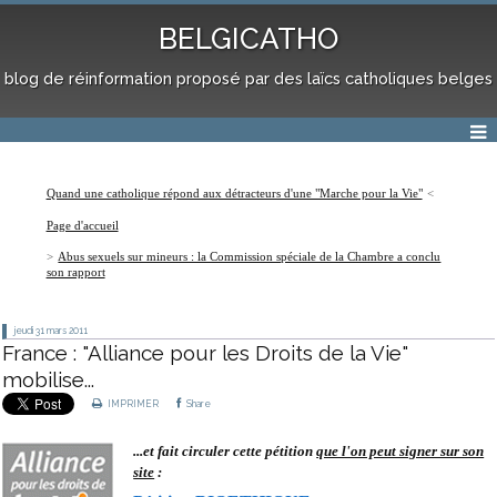
BELGICATHO
blog de réinformation proposé par des laïcs catholiques belges
Quand une catholique répond aux détracteurs d'une "Marche pour la Vie"
Page d'accueil
Abus sexuels sur mineurs : la Commission spéciale de la Chambre a conclu
son rapport
jeudi 31
mars 2011
France : "Alliance pour les Droits de la Vie"
mobilise...
IMPRIMER
Share
...et fa
it circuler cette pétition
que l'on peut signer sur son
site
: