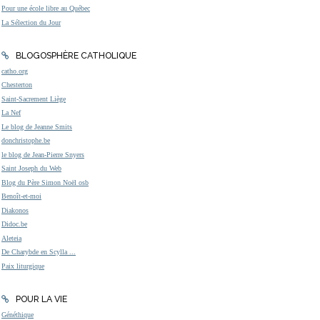
Pour une école libre au Québec
La Sélection du Jour
BLOGOSPHÈRE CATHOLIQUE
catho.org
Chesterton
Saint-Sacrement Liège
La Nef
Le blog de Jeanne Smits
donchristophe.be
le blog de Jean-Pierre Snyers
Saint Joseph du Web
Blog du Père Simon Noël osb
Benoît-et-moi
Diakonos
Didoc.be
Aleteia
De Charybde en Scylla ...
Paix liturgique
POUR LA VIE
Généthique