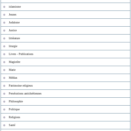
islamisme
Jeunes
Judaïsme
Justice
littérature
liturgie
Livres - Publications
Magistère
Marie
Médias
Patrimoine religieux
Persécutions antichrétiennes
Philosophie
Politique
Religions
Santé