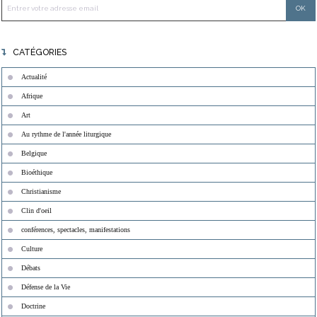
CATÉGORIES
Actualité
Afrique
Art
Au rythme de l'année liturgique
Belgique
Bioéthique
Christianisme
Clin d'oeil
conférences, spectacles, manifestations
Culture
Débats
Défense de la Vie
Doctrine