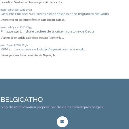
Le cardinal Sarah est un homme qui voit clair car il a...
mercredi 05
août 2026
13h02
Un autre Philippe
sur
L'histoire cachée de la crise migratoire de Ceuta
L’histoire n’est pas encore écrite et sans tomber dans le...
mercredi 05
août 2026
10h55
Philippe
sur
L'histoire cachée de la crise migratoire de Ceuta
L'auteur de cet article parle d'une certaine "théorie du...
mardi 04
août 2026
18h30
RPM
sur
Le diocèse de Lokoja (Nigeria) pleure la mort...
Prions pour nos frères persécutés du Nigeria, la...
BELGICATHO
blog de réinformation proposé par des laïcs catholiques belges