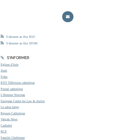
S'abonner au flux RSS
S'abonner au flux ATOM
S'INFORMER
Eglises d'Asie
Zenit
Fides
KTO Télévision catholique
Portail catholique
L'Homme Nouveau
European Centre for Law & Justice
Le salon beige
Riposte Catholique
Vatican News
Cathobel
RCF
Famille Chrétienne