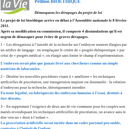
Pétition BIOETHIQUE
Démasquons les dérapages du projet de loi
Le projet de loi bioéthique arrive en débat à l’Assemblée nationale le 8 février
2011.
Après sa modification en commission, il comporte 4 dissimulations qu’il est
urgent de démasquer pour éviter de graves dérapages.
1 – Les dérogations à l’interdit de la recherche sur l’embryon seraient élargies par
un artifice de langage : en remplaçant le critère de « progrès thérapeutique » par
celui de « progrès médical », on élargit sans limite le champ d’expérimentation.
L’embryon serait plus que jamais livré aux chercheurs comme un simple
matériau de laboratoire.
2 – Derrière les nouvelles procédures visant à « améliorer » les techniques
artificielles de procréation, une transgression majeure est dissimulée : la création
d’embryons pour la recherche, théoriquement interdite.
En toute légalité, on fabriquerait des embryons humains à l’essai, destinés à
être détruits.
3 – En supprimant l’exigence de deux ans de vie commune pour les couples non
mariés revendiquant les techniques artificielles de procréation, on avance sans le
dire vers un « droit à l’enfant ».
La procréation artificielle serait incitée dans un cadre parental peu stable,
contraire à l’intérêt de l’enfant.