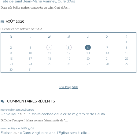
Fête de saint Jean-Marie Vianney, Curé d'Ars
Deux très belles notices consacrées au saint Curé d'Ars...
AOÛT 2026
Calendrier des notes en Août 2026
D
L
M
M
J
V
S
1
2
3
4
5
6
7
8
9
10
11
12
13
14
15
16
17
18
19
20
21
22
23
24
25
26
27
28
29
30
31
Live Blog Stats
COMMENTAIRES RÉCENTS
mercredi 05
août 2026
22h40
Un veilleur
sur
L'histoire cachée de la crise migratoire de Ceuta
Difficile d’accepter l’islam comme faisant partie de ”...
mercredi 05
août 2026
15h02
Eleison
sur
« Dans vingt-cinq ans, l’Église sera-t-elle...