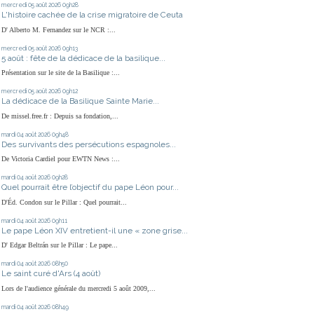
mercredi 05
août 2026
09h28
L'histoire cachée de la crise migratoire de Ceuta
D' Alberto M. Fernandez sur le NCR :...
mercredi 05
août 2026
09h13
5 août : fête de la dédicace de la basilique...
Présentation sur le site de la Basilique :...
mercredi 05
août 2026
09h12
La dédicace de la Basilique Sainte Marie...
De missel.free.fr : Depuis sa fondation,...
mardi 04
août 2026
09h48
Des survivants des persécutions espagnoles...
De Victoria Cardiel pour EWTN News :...
mardi 04
août 2026
09h28
Quel pourrait être l’objectif du pape Léon pour...
D'Éd. Condon sur le Pillar : Quel pourrait...
mardi 04
août 2026
09h11
Le pape Léon XIV entretient-il une « zone grise...
D' Edgar Beltrán sur le Pillar : Le pape...
mardi 04
août 2026
08h50
Le saint curé d'Ars (4 août)
Lors de l'audience générale du mercredi 5 août 2009,...
mardi 04
août 2026
08h49