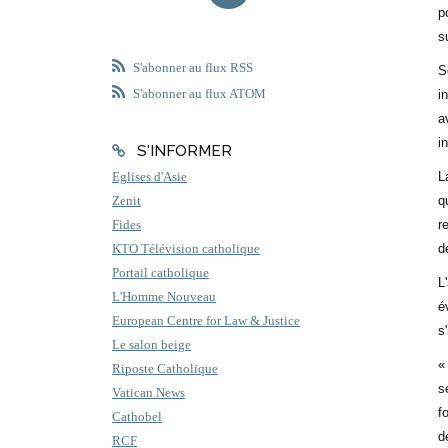
p
s
S'abonner au flux RSS
S
S'abonner au flux ATOM
i
a
i
S'INFORMER
L
Eglises d'Asie
q
Zenit
r
Fides
d
KTO Télévision catholique
Portail catholique
L
L'Homme Nouveau
é
European Centre for Law & Justice
s
Le salon beige
«
Riposte Catholique
s
Vatican News
f
Cathobel
d
RCF