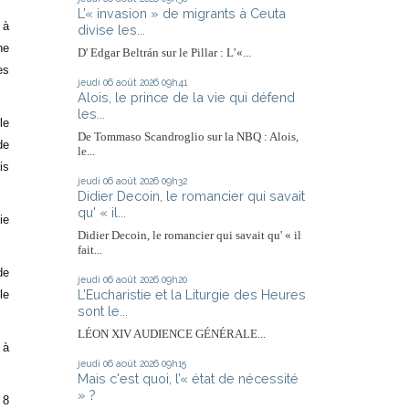
L’« invasion » de migrants à Ceuta
 à
divise les...
ne
D' Edgar Beltrán sur le Pillar : L’«...
es
jeudi 06
août 2026
09h41
Alois, le prince de la vie qui défend
les...
le
De Tommaso Scandroglio sur la NBQ : Alois,
de
le...
is
jeudi 06
août 2026
09h32
Didier Decoin, le romancier qui savait
qu' « il...
ie
Didier Decoin, le romancier qui savait qu' « il
fait...
de
jeudi 06
août 2026
09h20
L’Eucharistie et la Liturgie des Heures
le
sont le...
LÉON XIV AUDIENCE GÉNÉRALE...
 à
jeudi 06
août 2026
09h15
Mais c'est quoi, l’« état de nécessité
» ?
 8