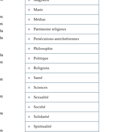
Marie
es
Médias
ns
Patrimoine religieux
la
le
Persécutions antichrétiennes
Philosophie
la
Politique
es
Religions
Santé
us
Sciences
ns
Sexualité
Société
re
Solidarité
Spiritualité
es