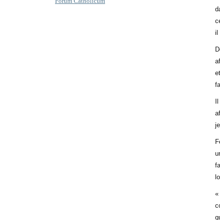
Forum Catholicum
d
c
il
D
a
e
fa
I
a
j
F
u
f
l
«
c
q