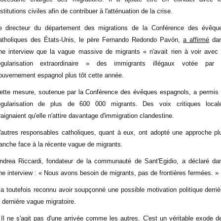
nstitutions civiles afin de contribuer à l'atténuation de la crise.
e directeur du département des migrations de la Conférence des évêqu
atholiques des États-Unis, le père Fernando Redondo Pavón,
a affirmé
da
ne interview que la vague massive de migrants « n'avait rien à voir avec 
égularisation extraordinaire » des immigrants illégaux votée par 
ouvernement espagnol plus tôt cette année.
ette mesure, soutenue par la Conférence des évêques espagnols, a permis 
égularisation de plus de 600 000 migrants. Des voix critiques local
raignaient qu'elle n'attire davantage d'immigration clandestine.
'autres responsables catholiques, quant à eux, ont adopté une approche pl
ranche face à la récente vague de migrants.
ndrea Riccardi, fondateur de la communauté de Sant'Egidio, a déclaré da
ne interview : « Nous avons besoin de migrants, pas de frontières fermées. »
l a toutefois reconnu avoir soupçonné une possible motivation politique derriè
a dernière vague migratoire.
 Il ne s'agit pas d'une arrivée comme les autres. C'est un véritable exode d