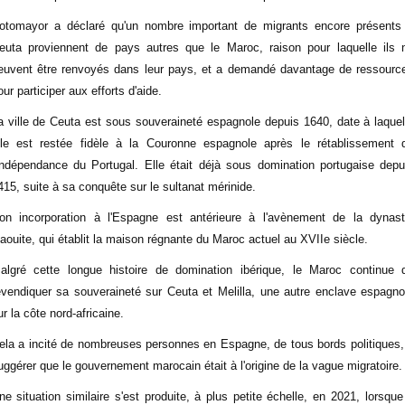
otomayor a déclaré qu'un nombre important de migrants encore présents
euta proviennent de pays autres que le Maroc, raison pour laquelle ils 
euvent être renvoyés dans leur pays, et a demandé davantage de ressourc
our participer aux efforts d'aide.
a ville de Ceuta est sous souveraineté espagnole depuis 1640, date à laquel
lle est restée fidèle à la Couronne espagnole après le rétablissement 
'indépendance du Portugal. Elle était déjà sous domination portugaise depu
415, suite à sa conquête sur le sultanat mérinide.
on incorporation à l'Espagne est antérieure à l'avènement de la dynast
laouite, qui établit la maison régnante du Maroc actuel au XVIIe siècle.
algré cette longue histoire de domination ibérique, le Maroc continue 
evendiquer sa souveraineté sur Ceuta et Melilla, une autre enclave espagno
ur la côte nord-africaine.
ela a incité de nombreuses personnes en Espagne, de tous bords politiques,
uggérer que le gouvernement marocain était à l'origine de la vague migratoire.
ne situation similaire s'est produite, à plus petite échelle, en 2021, lorsque