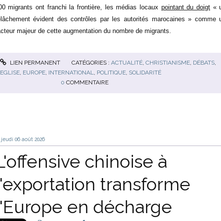
00 migrants ont franchi la frontière, les médias locaux
pointant du doigt
« 
elâchement évident des contrôles par les autorités marocaines » comme 
acteur majeur de cette augmentation du nombre de migrants.
LIEN PERMANENT
CATÉGORIES :
ACTUALITÉ
,
CHRISTIANISME
,
DÉBATS
,
EGLISE
,
EUROPE
,
INTERNATIONAL
,
POLITIQUE
,
SOLIDARITÉ
0
COMMENTAIRE
jeudi 06
août 2026
L'offensive chinoise à
l'exportation transforme
l'Europe en décharge