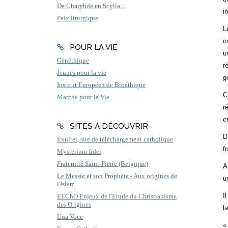
De Charybde en Scylla ...
i
Paix liturgique
L
c
POUR LA VIE
u
Généthique
r
Jeunes pour la vie
g
Institut Européen de Bioéthique
C
Marche pour la Vie
r
c
SITES À DÉCOUVRIR
D
Exultet, site de téléchargement catholique
f
Mysterium fidei
Fraternité Saint-Pierre (Belgique)
A
Le Messie et son Prophète - Aux origines de
u
l'Islam
I
EEChO Enjeux de l'Etude du Christianisme
des Origines
l
Una Voce
«