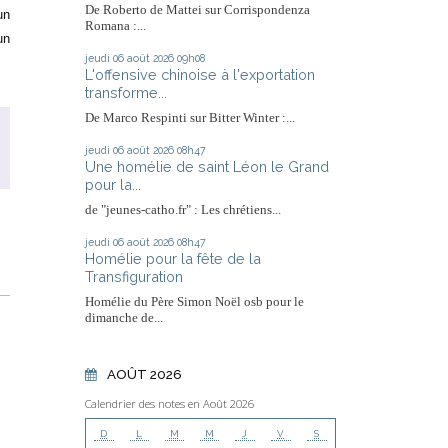
De Roberto de Mattei sur Corrispondenza
un
Romana :...
un
jeudi 06
août 2026
09h08
L'offensive chinoise à l'exportation
transforme...
De Marco Respinti sur Bitter Winter :...
jeudi 06
août 2026
08h47
Une homélie de saint Léon le Grand
pour la...
de "jeunes-catho.fr" : Les chrétiens...
jeudi 06
août 2026
08h47
Homélie pour la fête de la
Transfiguration
Homélie du Père Simon Noël osb pour le
dimanche de...
AOÛT 2026
Calendrier des notes en Août 2026
D
L
M
M
J
V
S