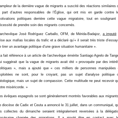
’ampleur de la dernière vague de migrants a suscité des réactions similaires 
a part d’autres responsables de l’Église, qui ont mis en garde contre l
otivations politiques derrière cette vague migratoire, tout en soulignant 
écessité de prendre soin des migrants concernés.
’archevêque José Rodríguez Carballo, OFM, de Mérida-Badajoz,
a imputé
rise aux mafias locales du trafic et a déclaré qu’« il serait très triste d’essay
e tirer un avantage politique d’une grave situation humanitaire ».
l a fait référence à un article de l'archevêque émérite Santiago Agrelo de Tange
ui suggérait que la vague de migrants avait été « provoquée par des intérê
olitiques », mais a ajouté que « ces milliers de personnes manipulées 
xploitées ne sont, pour le croyant, pas un sujet d'analyse politique 
déologique, mais un sujet de compassion. Cette multitude ne peut recevoir q
otre miséricorde. »
es évêques espagnols se sont généralement montrés favorables aux migrants
e diocèse de Cadix et Ceuta a annoncé le 31 juillet, dans un communiqué, q
es collectes du dimanche seraient intégralement reversées à la délégati
iocésaine chargée des migrations. Il a ajouté être en contact avec l