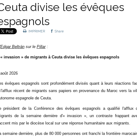
Ceuta divise les évêques
espagnols
IMPRIMER
Share
'
Edgar Beltrán
sur le
Pillar
:
’« invasion » de migrants à Ceuta divise les évêques espagnols
 août 2026
es évêques espagnols sont profondément divisés quant à leurs réactions fa
 l'afflux récent de migrants sans papiers en provenance du Maroc vers la vil
utonome espagnole de Ceuta.
e président de la Conférence des évêques espagnols a qualifié l'afflux 
igrants de la semaine dernière d'« invasion », un contraste frappant av
'accent mis par le diocèse local sur une réponse humanitaire aux migrants.
a semaine dernière, plus de 80 000 personnes ont franchi la frontière marocai