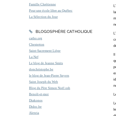
Famille Chrétienne
L
Pour une école libre au Québec
l
La Sélection du Jour
m
n
BLOGOSPHÈRE CATHOLIQUE
L
catho.org
c
Chesterton
d
Saint-Sacrement Liège
I
La Nef
q
Le blog de Jeanne Smits
p
donchristophe.be
e
le blog de Jean-Pierre Snyers
i
Saint Joseph du Web
n
Blog du Père Simon Noël osb
Benoît-et-moi
L
Diakonos
L
Didoc.be
l
Aleteia
d