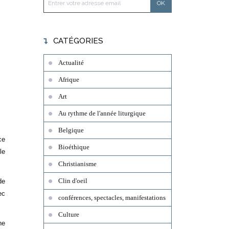
CATÉGORIES
Actualité
Afrique
Art
Au rythme de l'année liturgique
Belgique
ce
Bioéthique
le
Christianisme
Clin d'oeil
de
ec
conférences, spectacles, manifestations
Culture
ne