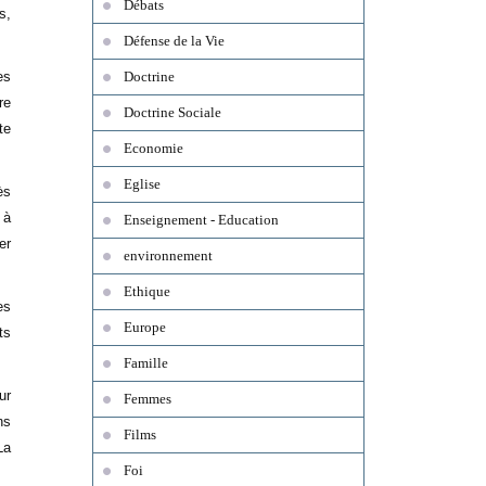
Débats
s,
Défense de la Vie
es
Doctrine
re
Doctrine Sociale
te
Economie
Eglise
ès
 à
Enseignement - Education
er
environnement
Ethique
es
Europe
ts
Famille
ur
Femmes
ns
Films
La
Foi