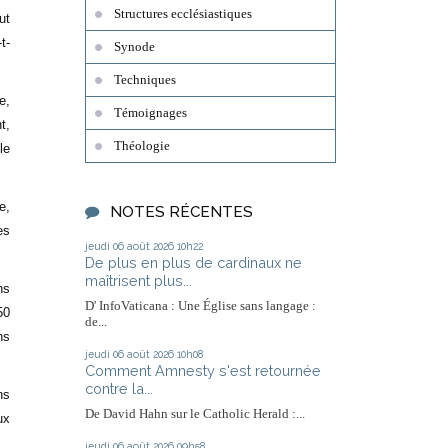
Structures ecclésiastiques
ut
t-
Synode
Techniques
e,
Témoignages
t,
Théologie
le
e,
NOTES RÉCENTES
es
jeudi 06
août 2026
10h22
De plus en plus de cardinaux ne
maîtrisent plus...
ns
D' InfoVaticana : Une Église sans langage :
50
de...
ns
jeudi 06
août 2026
10h08
Comment Amnesty s'est retournée
contre la...
ns
De David Hahn sur le Catholic Herald :...
ux
jeudi 06
août 2026
09h58