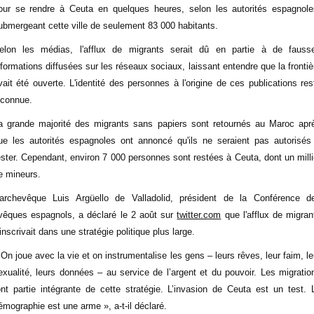
our se rendre à Ceuta en quelques heures, selon les autorités espagnole
ubmergeant cette ville de seulement 83 000 habitants.
elon les médias, l'afflux de migrants serait dû en partie à de fauss
nformations diffusées sur les réseaux sociaux, laissant entendre que la frontiè
vait été ouverte. L'identité des personnes à l'origine de ces publications res
nconnue.
a grande majorité des migrants sans papiers sont retournés au Maroc apr
ue les autorités espagnoles ont annoncé qu'ils ne seraient pas autorisés
ester. Cependant, environ 7 000 personnes sont restées à Ceuta, dont un milli
e mineurs.
'archevêque Luis Argüello de Valladolid, président de la Conférence d
vêques espagnols, a déclaré le 2 août sur
twitter.com
que l'afflux de migran
'inscrivait dans une stratégie politique plus large.
 On joue avec la vie et on instrumentalise les gens – leurs rêves, leur faim, le
exualité, leurs données – au service de l’argent et du pouvoir. Les migratio
ont partie intégrante de cette stratégie. L’invasion de Ceuta est un test. 
émographie est une arme », a-t-il déclaré.