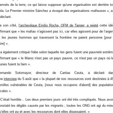
amnés de la terre, ce qui laisse supposer qu'une organisation est derrière to
ela. Le Premier ministre Sánchez a évoqué des organisations mafieuses », a-
 déclaré.
e son côté,
l’archevêque Emilio Rocha, OFM de Tanger, a rejeté
cette idé
ffirmant que « les mafias n’agissent pas ici, car elles agissent pour de l’argen
t les jeunes hommes qui traversent la frontière ne paient personne [pour 
ire] ».
l a également critiqué l'idée selon laquelle les gens fuient une pauvreté extrêm
ffirmant que « le Maroc n'est pas un pays pauvre, ce n'est pas un pays où l
eunes fuient la faim ».
ernando Sotomayor, directeur de Caritas Ceuta, a déclaré da
ne
interview
du 5 août que « la plupart de nos ressources sont destinées à 4
amilles vulnérables de Ceuta, [nous nous occupons d'abord] des populatio
ocales ».
 C’était horrible… Les deux premiers jours ont été très compliqués. Nous avo
onstaté les dégâts causés par les migrants ; toutes les ONG ont agi du mie
u’elles ont pu et avec les ressources dont elles disposaient. »