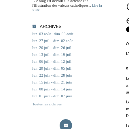
"Ce blog est dévolu à la défense et à
l'illustration des valeurs catholiques...
Lire la
suite
ARCHIVES
lun. 03 août - dim. 09 août
lun. 27 juil. - dim. 02 août
D
lun. 20 juil. - dim. 26 juil.
L
lun. 13 juil. - dim. 19 juil.
lun. 06 juil. - dim. 12 juil.
lun. 29 juin - dim. 05 juil.
5
lun. 22 juin - dim. 28 juin
L
lun. 15 juin - dim. 21 juin
à
lun. 08 juin - dim. 14 juin
a
lun. 01 juin - dim. 07 juin
L
Toutes les archives
m
l
L