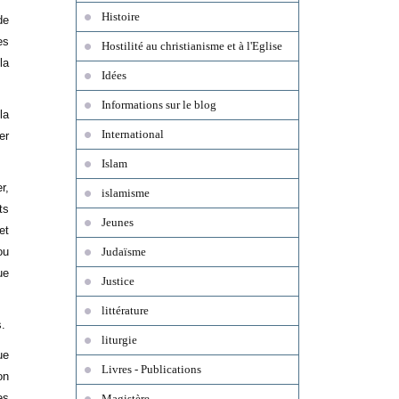
Histoire
de
es
Hostilité au christianisme et à l'Eglise
la
Idées
Informations sur le blog
la
International
er
Islam
r,
islamisme
ts
Jeunes
et
ou
Judaïsme
ue
Justice
littérature
.
liturgie
ue
Livres - Publications
on
es
Magistère