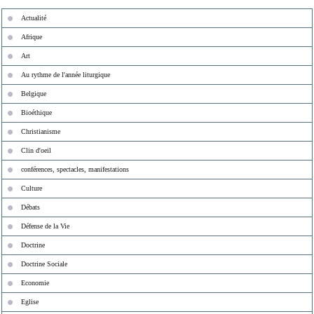
Actualité
Afrique
Art
Au rythme de l'année liturgique
Belgique
Bioéthique
Christianisme
Clin d'oeil
conférences, spectacles, manifestations
Culture
Débats
Défense de la Vie
Doctrine
Doctrine Sociale
Economie
Eglise