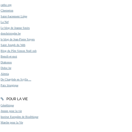
catho.org
Chesterton
Saint-Sacrement Liège
La Nef
Le blog de Jeanne Smits
donchristophe.be
le blog de Jean-Pierre Snyers
Saint Joseph du Web
Blog du Père Simon Noël osb
Benoît-et-moi
Diakonos
Didoc.be
Aleteia
De Charybde en Scylla ...
Paix liturgique
POUR LA VIE
Généthique
Jeunes pour la vie
Institut Européen de Bioéthique
Marche pour la Vie