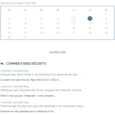
Calendrier des notes en Août 2026
D
L
M
M
J
V
S
1
2
3
4
5
6
7
8
9
10
11
12
13
14
15
16
17
18
19
20
21
22
23
24
25
26
27
28
29
30
31
Live Blog Stats
COMMENTAIRES RÉCENTS
vendredi 07
août 2026
10h53
Arnaud
sur
Saint Sixte II, le martyre d'un pape et de ses...
Le martyre de saint Sixte II, Pape (24e) de 257 à 258, et...
vendredi 07
août 2026
08h35
Rébécca
sur
L’Eucharistie et la Liturgie des Heures sont le...
Merci à vous qui par « Belgicatho » nous permettez...
vendredi 07
août 2026
07h54
Etienne
sur
De plus en plus de cardinaux ne maîtrisent plus...
Personne ne vient prétendre que le catéchisme et les...