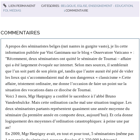
LIEN PERMANENT
CATÉGORIES :
BELGIQUE
,
EGLISE
,
ENSEIGNEMENT - EDUCATION
,
FOI
,
MÉDIAS
1
COMMENTAIRE
COMMENTAIRES
A propos des séminaristes belges (rari nantes in gurgite vasto), je lis cette
information publiée par Vini Ganimara sur le blog « Osservatore Vaticano » :
"Récemment, deux séminaristes ont quitté le séminaire de Tournai – affaire
qui a été largement évoquée sur internet. Selon mes sources, il semblerait
que l’un soit parti de son plein gré, tandis que l’autre aurait été prié de vider
les lieux qui s’accommodaient mal de son dangereux « classicisme ».Cette
affaire, tristement ordinaire, me donne l’occasion de faire un point sur la
situation des vocations dans ce diocèse de Tournai.
Voici 3 mois, Mgr Harpigny a conféré le sacerdoce à l’abbé Bruno
Vandenbulcke. Mais cette ordination cache mal une situation tragique. Les
deux séminaristes partants représentent quasiment une année moyenne du
séminaire (la première année en comporte deux, aujourd’hui). Et cela donne
logiquement des moyennes d’ordination catastrophiques: à peine une par
an!
En 2009, Mgr Harpigny avait, en tout et pour tout, 5 séminaristes (même pas
1 par année de séminaire), pour un diocèse d’ 1.250.000 habitants!