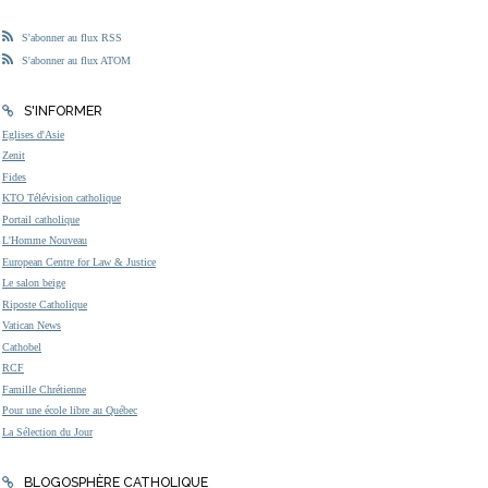
S'abonner au flux RSS
S'abonner au flux ATOM
S'INFORMER
Eglises d'Asie
Zenit
Fides
KTO Télévision catholique
Portail catholique
L'Homme Nouveau
European Centre for Law & Justice
Le salon beige
Riposte Catholique
Vatican News
Cathobel
RCF
Famille Chrétienne
Pour une école libre au Québec
La Sélection du Jour
BLOGOSPHÈRE CATHOLIQUE