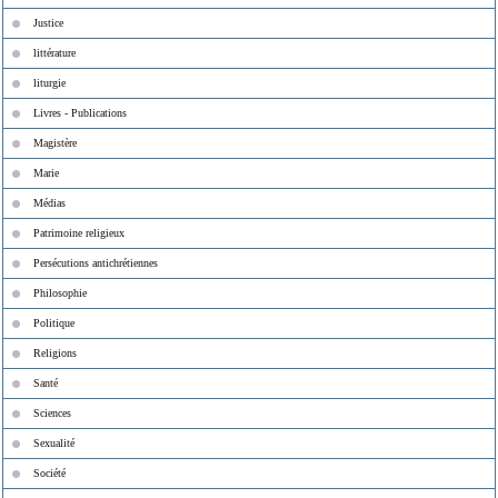
Justice
littérature
liturgie
Livres - Publications
Magistère
Marie
Médias
Patrimoine religieux
Persécutions antichrétiennes
Philosophie
Politique
Religions
Santé
Sciences
Sexualité
Société