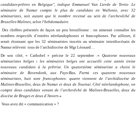
candidats-prêtres en Belgique", indique Emmanuel Van Lierde de Tertio .Le
séminaire de Namur compte le plus de candidats en Wallonie, avec 32
séminaristes, soit autant que le nombre recensé au sein de l'archevêché de
Bruxelles-Malines, selon l'hebdomadaire.
Des chiffres présentés de façon un peu brouillonne : on aimerait connaître les
nombres respectifs d’entrées néerlandophones et francophones. Par ailleurs, il
serait étonnant que les 32 séminaristes inscrits au séminaire interdiocésain de
Namur relèvent tous de l’archidiocèse de Mgr Léonard…
De son côté, « Cathobel » précise le 22 septembre :«
Quatorze
nouveaux
séminaristes belges
:
les séminaires belges ont accueilli cette année treize
nouveaux candidats à la prêtrise. Un quatorzième séminariste a choisi le
séminaire de Bovendonk, aux Pays-Bas
.
Parmi ces quatorze nouveaux
séminaristes, huit sont francophones: quatre viennent de l’archidiocèse de
Malines-Bruxelles, deux de Namur et deux de Tournai. Côté néerlandophone, on
compte deux candidats venant de l’archevêché de Malines-Bruxelles, deux du
diocèse de Bruges et deux d’Anvers
»
Vous avez dit « communication » ?