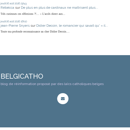
jeudi 06
août 2026
23h43
Rébécca
sur
De plus en plus de cardinaux ne maîtrisent plus...
Très curieuses ces réflexions ?!… « L'accès direct aux...
jeudi 06
août 2026
16h10
jean-Pierre Snyers
sur
Didier Decoin, le romancier qui savait qu' « il...
Toute ma profonde reconnaissance au cher Didier Decoin....
BELGICATHO
blog de réinformation proposé par des laïcs catholiques belges