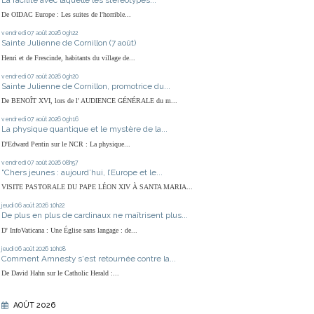
De OIDAC Europe : Les suites de l'horrible...
vendredi 07
août 2026
09h22
Sainte Julienne de Cornillon (7 août)
Henri et de Frescinde, habitants du village de...
vendredi 07
août 2026
09h20
Sainte Julienne de Cornillon, promotrice du...
De BENOÎT XVI, lors de l' AUDIENCE GÉNÉRALE du m...
vendredi 07
août 2026
09h16
La physique quantique et le mystère de la...
D'Edward Pentin sur le NCR : La physique...
vendredi 07
août 2026
08h57
"Chers jeunes : aujourd’hui, l’Europe et le...
VISITE PASTORALE DU PAPE LÉON XIV À SANTA MARIA...
jeudi 06
août 2026
10h22
De plus en plus de cardinaux ne maîtrisent plus...
D' InfoVaticana : Une Église sans langage : de...
jeudi 06
août 2026
10h08
Comment Amnesty s'est retournée contre la...
De David Hahn sur le Catholic Herald :...
AOÛT 2026