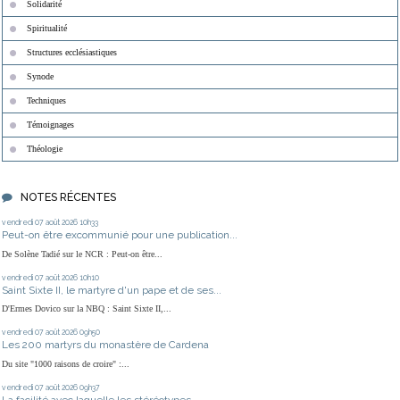
Solidarité
Spiritualité
Structures ecclésiastiques
Synode
Techniques
Témoignages
Théologie
NOTES RÉCENTES
vendredi 07
août 2026
10h33
Peut-on être excommunié pour une publication...
De Solène Tadié sur le NCR : Peut-on être...
vendredi 07
août 2026
10h10
Saint Sixte II, le martyre d'un pape et de ses...
D'Ermes Dovico sur la NBQ : Saint Sixte II,...
vendredi 07
août 2026
09h50
Les 200 martyrs du monastère de Cardena
Du site "1000 raisons de croire" :...
vendredi 07
août 2026
09h37
La facilité avec laquelle les stéréotypes...