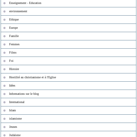
Enseignement - Education
environnement
Ethique
Europe
Famille
Femmes
Films
Foi
Histoire
Hostilité au christianisme et à l'Eglise
Idées
Informations sur le blog
International
Islam
islamisme
Jeunes
Judaïsme