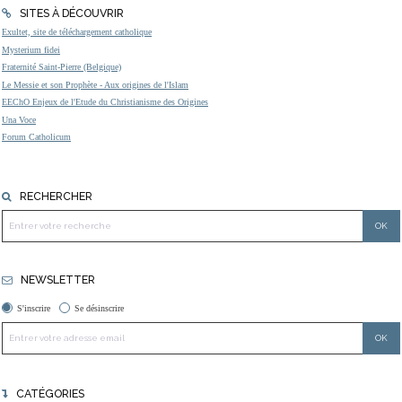
SITES À DÉCOUVRIR
Exultet, site de téléchargement catholique
Mysterium fidei
Fraternité Saint-Pierre (Belgique)
Le Messie et son Prophète - Aux origines de l'Islam
EEChO Enjeux de l'Etude du Christianisme des Origines
Una Voce
Forum Catholicum
RECHERCHER
NEWSLETTER
S'inscrire
Se désinscrire
CATÉGORIES