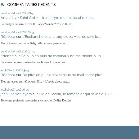
COMMENTAIRES RÉCENTS
vendredi 07
août 2026
10h53
Arnaud
sur
Saint Sixte II, le martyre d'un pape et de ses...
Le martyre de saint Sixte II, Pape (24e) de 257 à 258, et...
vendredi 07
août 2026
08h35
Rébécca
sur
L’Eucharistie et la Liturgie des Heures sont le...
Merci à vous qui par « Belgicatho » nous permettez...
vendredi 07
août 2026
07h54
Etienne
sur
De plus en plus de cardinaux ne maîtrisent plus...
Personne ne vient prétendre que le catéchisme et les...
jeudi 06
août 2026
23h43
Rébécca
sur
De plus en plus de cardinaux ne maîtrisent plus...
Très curieuses ces réflexions ?!… « L'accès direct aux...
jeudi 06
août 2026
16h10
jean-Pierre Snyers
sur
Didier Decoin, le romancier qui savait qu' « il...
Toute ma profonde reconnaissance au cher Didier Decoin....