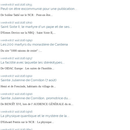
vendredi 07
août 2026
10h33
Peut-on être excommunié pour une publication...
De Solène Tadié sur le NCR : Peut-on être...
vendredi 07
août 2026
10h10
Saint Sixte II, le martyre d'un pape et de ses...
D'Ermes Dovico sur la NBQ : Saint Sixte II,...
vendredi 07
août 2026
09h50
Les 200 martyrs du monastère de Cardena
Du site "1000 raisons de croire" :...
vendredi 07
août 2026
09h37
La facilité avec laquelle les stéréotypes...
De OIDAC Europe : Les suites de l'horrible...
vendredi 07
août 2026
09h22
Sainte Julienne de Cornillon (7 août)
Henri et de Frescinde, habitants du village de...
vendredi 07
août 2026
09h20
Sainte Julienne de Cornillon, promotrice du...
De BENOÎT XVI, lors de l' AUDIENCE GÉNÉRALE du m...
vendredi 07
août 2026
09h16
La physique quantique et le mystère de la...
D'Edward Pentin sur le NCR : La physique...
vendredi 07
août 2026
08h57