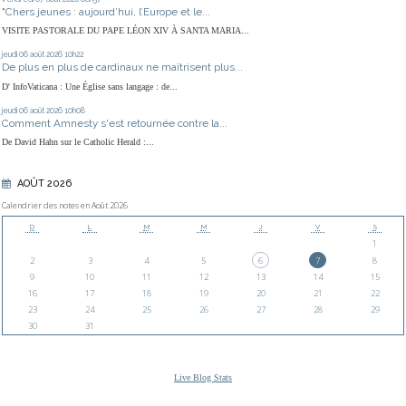
"Chers jeunes : aujourd’hui, l’Europe et le...
VISITE PASTORALE DU PAPE LÉON XIV À SANTA MARIA...
jeudi 06
août 2026
10h22
De plus en plus de cardinaux ne maîtrisent plus...
D' InfoVaticana : Une Église sans langage : de...
jeudi 06
août 2026
10h08
Comment Amnesty s'est retournée contre la...
De David Hahn sur le Catholic Herald :...
AOÛT 2026
Calendrier des notes en Août 2026
D
L
M
M
J
V
S
1
2
3
4
5
6
7
8
9
10
11
12
13
14
15
16
17
18
19
20
21
22
23
24
25
26
27
28
29
30
31
Live Blog Stats