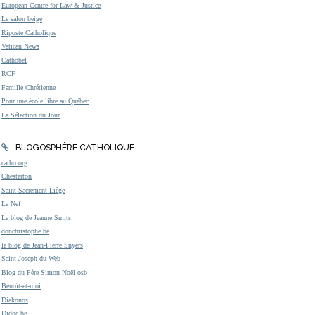
European Centre for Law & Justice
Le salon beige
Riposte Catholique
Vatican News
Cathobel
RCF
Famille Chrétienne
Pour une école libre au Québec
La Sélection du Jour
BLOGOSPHÈRE CATHOLIQUE
catho.org
Chesterton
Saint-Sacrement Liège
La Nef
Le blog de Jeanne Smits
donchristophe.be
le blog de Jean-Pierre Snyers
Saint Joseph du Web
Blog du Père Simon Noël osb
Benoît-et-moi
Diakonos
Didoc.be