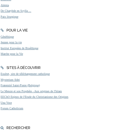
Aleteia
De Charybde en Scylla ...
Paix liturgique
POUR LA VIE
Généthique
Jeunes pour la vie
Institut Européen de Bioéthique
Marche pour la Vie
SITES À DÉCOUVRIR
Exultet, site de téléchargement catholique
Mysterium fidei
Fraternité Saint-Pierre (Belgique)
Le Messie et son Prophète - Aux origines de l'Islam
EEChO Enjeux de l'Etude du Christianisme des Origines
Una Voce
Forum Catholicum
RECHERCHER