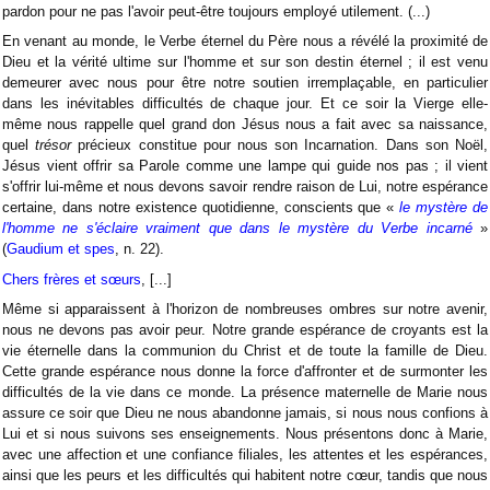
pardon pour ne pas l'avoir peut-être toujours employé utilement. (...)
En venant au monde, le Verbe éternel du Père nous a révélé la proximité de
Dieu et la vérité ultime sur l'homme et sur son destin éternel ; il est venu
demeurer avec nous pour être notre soutien irremplaçable, en particulier
dans les inévitables difficultés de chaque jour. Et ce soir la Vierge elle-
même nous rappelle quel grand don Jésus nous a fait avec sa naissance,
quel
trésor
précieux constitue pour nous son Incarnation. Dans son Noël,
Jésus vient offrir sa Parole comme une lampe qui guide nos pas ; il vient
s'offrir lui-même et nous devons savoir rendre raison de Lui, notre espérance
certaine, dans notre existence quotidienne, conscients que «
le mystère de
l'homme ne s'éclaire vraiment que dans le mystère du Verbe incarné
»
(
Gaudium et spes
, n. 22).
Chers frères et sœurs
, [...]
Même si apparaissent à l'horizon de nombreuses ombres sur notre avenir,
nous ne devons pas avoir peur. Notre grande espérance de croyants est la
vie éternelle dans la communion du Christ et de toute la famille de Dieu.
Cette grande espérance nous donne la force d'affronter et de surmonter les
difficultés de la vie dans ce monde. La présence maternelle de Marie nous
assure ce soir que Dieu ne nous abandonne jamais, si nous nous confions à
Lui et si nous suivons ses enseignements. Nous présentons donc à Marie,
avec une affection et une confiance filiales, les attentes et les espérances,
ainsi que les peurs et les difficultés qui habitent notre cœur, tandis que nous