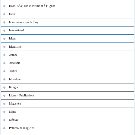
Hostilité au christianisme et à l'Eglise
Idées
Informations sur le blog
International
Islam
islamisme
Jeunes
Judaïsme
Justice
littérature
liturgie
Livres - Publications
Magistère
Marie
Médias
Patrimoine religieux