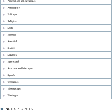
Persécutions antichrétiennes
Philosophie
Politique
Religions
Santé
Sciences
Sexualité
Société
Solidarité
Spiritualité
Structures ecclésiastiques
Synode
Techniques
Témoignages
Théologie
NOTES RÉCENTES