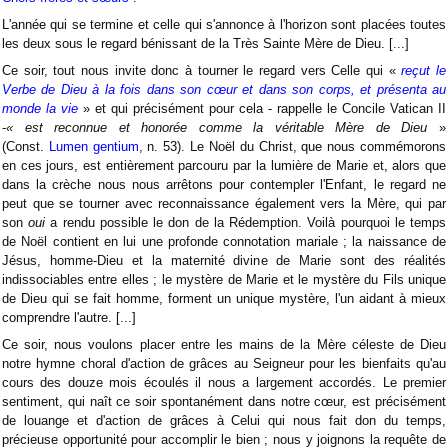
L'année qui se termine et celle qui s'annonce à l'horizon sont placées toutes
les deux sous le regard bénissant de la Très Sainte Mère de Dieu. [...]
Ce soir, tout nous invite donc à tourner le regard vers Celle qui «
reçut le
Verbe de Dieu à la fois dans son cœur et dans son corps, et présenta au
monde la vie
» et qui précisément pour cela - rappelle le Concile Vatican II
-
« est reconnue et honorée comme la véritable Mère de Dieu
»
(Const.
Lumen gentium
, n. 53). Le Noël du Christ, que nous commémorons
en ces jours, est entièrement parcouru par la lumière de Marie et, alors que
dans la crèche nous nous arrêtons pour contempler l'Enfant, le regard ne
peut que se tourner avec reconnaissance également vers la Mère, qui par
son
oui
a rendu possible le don de la Rédemption. Voilà pourquoi le temps
de Noël contient en lui une profonde connotation mariale ; la naissance de
Jésus, homme-Dieu et la maternité divine de Marie sont des réalités
indissociables entre elles ; le mystère de Marie et le mystère du Fils unique
de Dieu qui se fait homme, forment un unique mystère, l'un aidant à mieux
comprendre l'autre. [...]
Ce soir, nous voulons placer entre les mains de la Mère céleste de Dieu
notre hymne choral d'action de grâces au Seigneur pour les bienfaits qu'au
cours des douze mois écoulés il nous a largement accordés. Le premier
sentiment, qui naît ce soir spontanément dans notre cœur, est précisément
de louange et d'action de grâces à Celui qui nous fait don du temps,
précieuse opportunité pour accomplir le bien ; nous y joignons la requête de