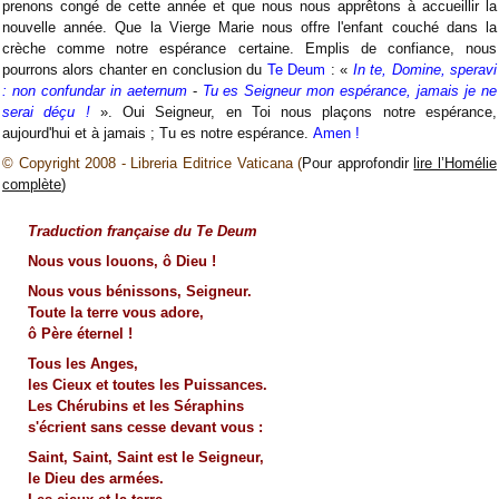
prenons congé de cette année et que nous nous apprêtons à accueillir la
nouvelle année. Que la Vierge Marie nous offre l'enfant couché dans la
crèche comme notre espérance certaine. Emplis de confiance, nous
pourrons alors chanter en conclusion du
Te Deum
: «
In te, Domine, speravi
: non confundar in aeternum
-
Tu es Seigneur mon espérance, jamais je ne
serai déçu !
». Oui Seigneur, en Toi nous plaçons notre espérance,
aujourd'hui et à jamais ; Tu es notre espérance.
Amen !
© Copyright 2008 - Libreria Editrice Vaticana
(
Pour approfondir
lire l’Homélie
complète
)
Traduction française du Te Deum
Nous vous louons, ô Dieu !
Nous vous bénissons, Seigneur.
Toute la terre vous adore,
ô Père éternel !
Tous les Anges,
les Cieux et toutes les Puissances.
Les Chérubins et les Séraphins
s'écrient sans cesse devant vous :
Saint, Saint, Saint est le Seigneur,
le Dieu des armées.