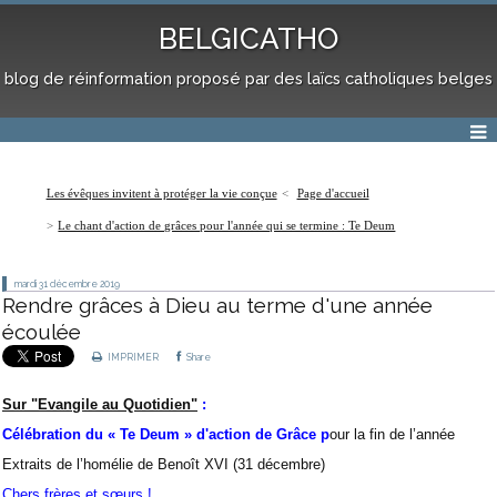
BELGICATHO
blog de réinformation proposé par des laïcs catholiques belges
Les évêques invitent à protéger la vie conçue
Page d'accueil
Le chant d'action de grâces pour l'année qui se termine : Te Deum
mardi 31
décembre 2019
Rendre grâces à Dieu au terme d'une année
écoulée
IMPRIMER
Share
Sur "Evangile au Quotidien"
:
Célébration du « Te Deum » d'action de Grâce p
our la fin de l’année
Extraits de l’homélie de Benoît XVI (31 décembre)
Chers frères et sœurs !