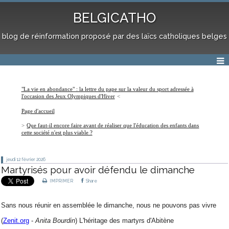
BELGICATHO
blog de réinformation proposé par des laïcs catholiques belges
"La vie en abondance" : la lettre du pape sur la valeur du sport adressée à
l'occasion des Jeux Olympiques d'Hiver
Page d'accueil
Que faut-il encore faire avant de réaliser que l'éducation des enfants dans
cette société n'est plus viable ?
jeudi 12
février 2026
Martyrisés pour avoir défendu le dimanche
IMPRIMER
Share
Sans nous réunir en assemblée le dimanche, nous ne pouvons pas vivre
(
Zenit.org
-
Anita Bourdin
)
L'héritage des martyrs d'Abitène