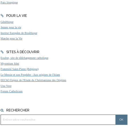
Paix liturgique
POUR LA VIE
Généthique
Jeunes pour la vie
Institut Européen de Bioéthique
Marche pour la Vie
SITES À DÉCOUVRIR
Exultet, site de téléchargement catholique
Mysterium fidei
Fraternité Saint-Pierre (Belgique)
Le Messie et son Prophète - Aux origines de l'Islam
EEChO Enjeux de l'Etude du Christianisme des Origines
Una Voce
Forum Catholicum
RECHERCHER