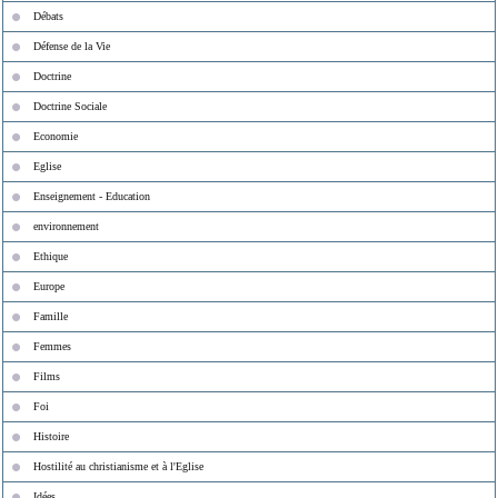
Débats
Défense de la Vie
Doctrine
Doctrine Sociale
Economie
Eglise
Enseignement - Education
environnement
Ethique
Europe
Famille
Femmes
Films
Foi
Histoire
Hostilité au christianisme et à l'Eglise
Idées