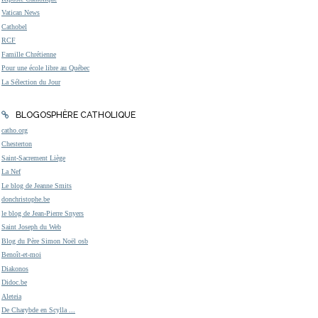
Vatican News
Cathobel
RCF
Famille Chrétienne
Pour une école libre au Québec
La Sélection du Jour
BLOGOSPHÈRE CATHOLIQUE
catho.org
Chesterton
Saint-Sacrement Liège
La Nef
Le blog de Jeanne Smits
donchristophe.be
le blog de Jean-Pierre Snyers
Saint Joseph du Web
Blog du Père Simon Noël osb
Benoît-et-moi
Diakonos
Didoc.be
Aleteia
De Charybde en Scylla ...