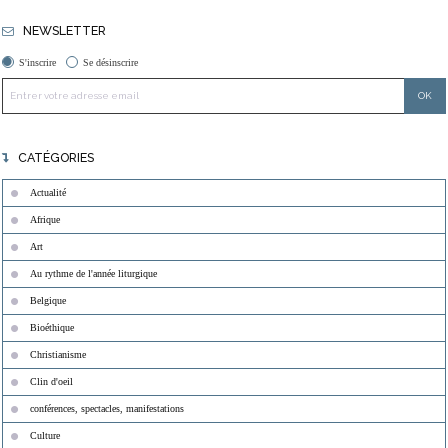
NEWSLETTER
S'inscrire
Se désinscrire
CATÉGORIES
Actualité
Afrique
Art
Au rythme de l'année liturgique
Belgique
Bioéthique
Christianisme
Clin d'oeil
conférences, spectacles, manifestations
Culture