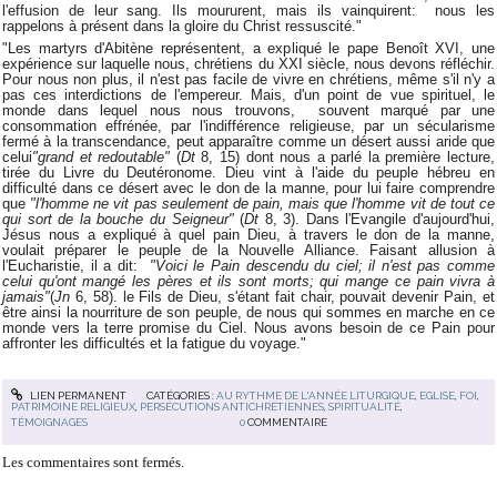
l'effusion de leur sang. Ils moururent, mais ils vainquirent: nous les
rappelons à présent dans la gloire du Christ ressuscité."
"Les martyrs d'Abitène représentent, a expliqué le pape Benoît XVI, une
expérience sur laquelle nous, chrétiens du XXI siècle, nous devons réfléchir.
Pour nous non plus, il n'est pas facile de vivre en chrétiens, même s'il n'y a
pas ces interdictions de l'empereur. Mais, d'un point de vue spirituel, le
monde dans lequel nous nous trouvons, souvent marqué par une
consommation effrénée, par l'indifférence religieuse, par un sécularisme
fermé à la transcendance, peut apparaître comme un désert aussi aride que
celui
"grand et redoutable"
(
Dt
8, 15) dont nous a parlé la première lecture,
tirée du Livre du Deutéronome. Dieu vint à l'aide du peuple hébreu en
difficulté dans ce désert avec le don de la manne, pour lui faire comprendre
que
"l'homme ne vit pas seulement de pain, mais que l'homme vit de tout ce
qui sort de la bouche du Seigneur"
(
Dt
8, 3). Dans l'Evangile d'aujourd'hui,
Jésus nous a expliqué à quel pain Dieu, à travers le don de la manne,
voulait préparer le peuple de la Nouvelle Alliance. Faisant allusion à
l'Eucharistie, il a dit:
"Voici le Pain descendu du ciel; il n'est pas comme
celui qu'ont mangé les pères et ils sont morts; qui mange ce pain vivra à
jamais"
(
Jn
6, 58). le Fils de Dieu, s'étant fait chair, pouvait devenir Pain, et
être ainsi la nourriture de son peuple, de nous qui sommes en marche en ce
monde vers la terre promise du Ciel. Nous avons besoin de ce Pain pour
affronter les difficultés et la fatigue du voyage."
LIEN PERMANENT
CATÉGORIES :
AU RYTHME DE L'ANNÉE LITURGIQUE
,
EGLISE
,
FOI
,
PATRIMOINE RELIGIEUX
,
PERSÉCUTIONS ANTICHRÉTIENNES
,
SPIRITUALITÉ
,
TÉMOIGNAGES
0
COMMENTAIRE
Les commentaires sont fermés.