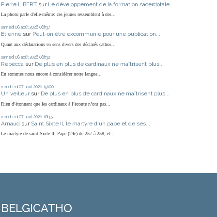
Pierre LIBERT
sur
Le développement de la formation sacerdotale...
La photo parle d'elle-même: ces jeunes ressemblent à des...
samedi 08
août 2026
08h37
Etienne
sur
Peut-on être excommunié pour une publication...
Quant aux déclarations en sens divers des déclarés cathos...
samedi 08
août 2026
08h32
Rébécca
sur
De plus en plus de cardinaux ne maîtrisent plus...
En sommes nous encore à considérer notre langue...
vendredi 07
août 2026
15h00
Un veilleur
sur
De plus en plus de cardinaux ne maîtrisent plus...
Rien d’étonnant que les cardinaux à l’écoute n’ont pas...
vendredi 07
août 2026
10h53
Arnaud
sur
Saint Sixte II, le martyre d'un pape et de ses...
Le martyre de saint Sixte II, Pape (24e) de 257 à 258, et...
BELGICATHO