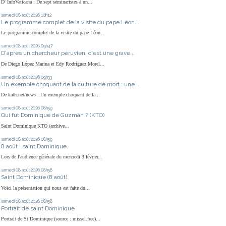
D' InfoVaticana : De sept séminaristes à un...
samedi 08
août 2026
10h12
Le programme complet de la visite du pape Léon...
Le programme complet de la visite du pape Léon...
samedi 08
août 2026
09h47
D'après un chercheur péruvien, c'est une grave...
De Diego López Marina et Edy Rodríguez Morel...
samedi 08
août 2026
09h33
Un exemple choquant de la culture de mort : une...
De kath.net/news : Un exemple choquant de la...
samedi 08
août 2026
08h59
Qui fut Dominique de Guzmán ? (KTO)
Saint Dominique KTO (archive...
samedi 08
août 2026
08h59
8 août : saint Dominique
Lors de l'audience générale du mercredi 3 février...
samedi 08
août 2026
08h58
Saint Dominique (8 août)
Voici la présentation qui nous est faite du...
samedi 08
août 2026
08h58
Portrait de saint Dominique
Portrait de St Dominique (source : missel.free)...