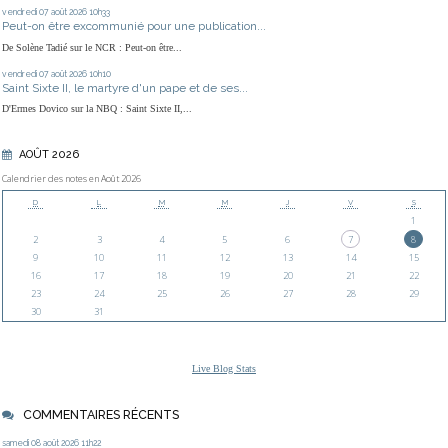
vendredi 07
août 2026
10h33
Peut-on être excommunié pour une publication...
De Solène Tadié sur le NCR : Peut-on être...
vendredi 07
août 2026
10h10
Saint Sixte II, le martyre d'un pape et de ses...
D'Ermes Dovico sur la NBQ : Saint Sixte II,...
AOÛT 2026
Calendrier des notes en Août 2026
D
L
M
M
J
V
S
1
2
3
4
5
6
7
8
9
10
11
12
13
14
15
16
17
18
19
20
21
22
23
24
25
26
27
28
29
30
31
Live Blog Stats
COMMENTAIRES RÉCENTS
samedi 08
août 2026
11h22