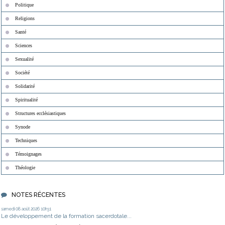
Politique
Religions
Santé
Sciences
Sexualité
Société
Solidarité
Spiritualité
Structures ecclésiastiques
Synode
Techniques
Témoignages
Théologie
NOTES RÉCENTES
samedi 08
août 2026
10h31
Le développement de la formation sacerdotale...