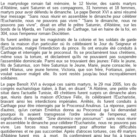
Le martyrologe romain fait mémoire, le 12 février, des saints martyrs
d’Abitène, saint Saturnin et ses compagnons, 31 hommes et 18 femmes,
martyrs pour avoir défendu le dimanche. Le pape Benoit XVI a ainsi résumé
leur message: "Sans nous réunir en assemblée le dimanche pour célébrer
l'Eucharistie, nous ne pouvons pas vivre."
"Sans le dimanche, nous ne
pouvons pas vivre", disait en effet le prêtre Saturnin, d'Abitène, sur les
bords de la Mjerda, en Tunisie, près de Carthage, tué en haine de la foi, en
304, sous l'empereur romain Dioclétien.
Ils furent arrêtés par les magistrats de la colonie et les soldats de garde
dans la maison d'un particulier où ils célébraient le Jour du Seigneur et
l'Eucharistie, malgré l'interdiction du prince.
Ils ont ensuite été conduits à
Carthage et interrogés par le proconsul. Ils se proclamèrent tous chrétiens,
même sous la torture, et déclarèrent qu'ils ne pouvaient pas suspendre
l'assemblée dominicale.
Parmi eux se trouvaient des jeunes: Félix le jeune,
fils de Saturnius, son frère Saturnius le Jeune, Marie, jeune consacrée, le
petit Hilarius, une jeune femme, Victoria, que son frère, Fortianus, païen,
voulait sauver malgré elle. Ils sont restés jusqu'au bout incroyablement
solidaires.
Le pape Benoît XVI a évoqué ces saints martyrs, le 29 mai 2005, lors du
congrès eucharistique italien, à Bari, en disant: "A Abitène, une petite ville
situé dans l'actuelle Tunisie, 49 chrétiens furent surpris un dimanche alors
que, réunis dans la maison d'Octave Félix, ils célébraient l'Eucharistie,
bravant ainsi les interdictions impériales. Arrêtés, ils furent conduits à
Carthage pour être interrogés par le Proconsul Anulinus. La réponse, parmi
d'autres, qu'un certain Eméritus donna au Proconsul qui lui demandait
pourquoi ils avaient transgressé l'ordre sévère de l'empereur, est
significative. Il répondit:
"Sine dominico non possumus"
: sans nous réunir
en assemblée le dimanche pour célébrer l'Eucharistie, nous ne pouvons pas
vivre. Les forces nous manqueraient pour affronter les difficultés
quotidiennes et ne pas succomber. Après d'atroces tortures, ces 49 martyrs
d'Abitène furent mis à mort. Ils confirmèrent ainsi leur foi, à travers