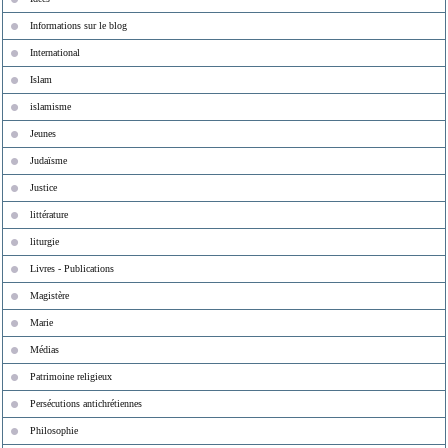
Informations sur le blog
International
Islam
islamisme
Jeunes
Judaïsme
Justice
littérature
liturgie
Livres - Publications
Magistère
Marie
Médias
Patrimoine religieux
Persécutions antichrétiennes
Philosophie