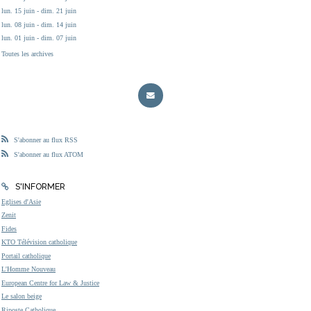
lun. 15 juin - dim. 21 juin
lun. 08 juin - dim. 14 juin
lun. 01 juin - dim. 07 juin
Toutes les archives
S'abonner au flux RSS
S'abonner au flux ATOM
S'INFORMER
Eglises d'Asie
Zenit
Fides
KTO Télévision catholique
Portail catholique
L'Homme Nouveau
European Centre for Law & Justice
Le salon beige
Riposte Catholique