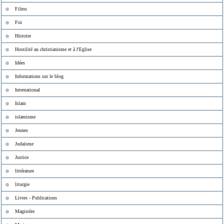
Films
Foi
Histoire
Hostilité au christianisme et à l'Eglise
Idées
Informations sur le blog
International
Islam
islamisme
Jeunes
Judaïsme
Justice
littérature
liturgie
Livres - Publications
Magistère