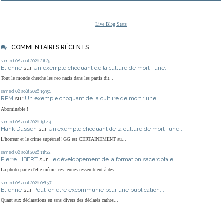
Live Blog Stats
COMMENTAIRES RÉCENTS
samedi 08
août 2026
21h25
Etienne
sur
Un exemple choquant de la culture de mort : une...
Tout le monde cherche les neo nazis dans les partis dit...
samedi 08
août 2026
19h51
RPM
sur
Un exemple choquant de la culture de mort : une...
Abominable !
samedi 08
août 2026
15h44
Hank Dussen
sur
Un exemple choquant de la culture de mort : une...
L'horreur et le crime suprême!! GG est CERTAINEMENT au...
samedi 08
août 2026
11h22
Pierre LIBERT
sur
Le développement de la formation sacerdotale...
La photo parle d'elle-même: ces jeunes ressemblent à des...
samedi 08
août 2026
08h37
Etienne
sur
Peut-on être excommunié pour une publication...
Quant aux déclarations en sens divers des déclarés cathos...