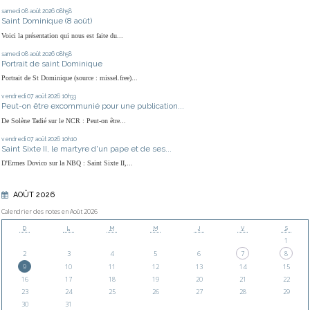
samedi 08
août 2026
08h58
Saint Dominique (8 août)
Voici la présentation qui nous est faite du...
samedi 08
août 2026
08h58
Portrait de saint Dominique
Portrait de St Dominique (source : missel.free)...
vendredi 07
août 2026
10h33
Peut-on être excommunié pour une publication...
De Solène Tadié sur le NCR : Peut-on être...
vendredi 07
août 2026
10h10
Saint Sixte II, le martyre d'un pape et de ses...
D'Ermes Dovico sur la NBQ : Saint Sixte II,...
AOÛT 2026
Calendrier des notes en Août 2026
D
L
M
M
J
V
S
1
2
3
4
5
6
7
8
9
10
11
12
13
14
15
16
17
18
19
20
21
22
23
24
25
26
27
28
29
30
31