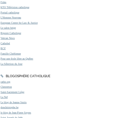
Fides
KTO Télévision catholique
Portail catholique
L'Homme Nouveau
European Centre for Law & Justice
Le salon beige
Riposte Catholique
Vatican News
Cathobel
RCF
Famille Chrétienne
Pour une école libre au Québec
La Sélection du Jour
BLOGOSPHÈRE CATHOLIQUE
catho.org
Chesterton
Saint-Sacrement Liège
La Nef
Le blog de Jeanne Smits
donchristophe.be
le blog de Jean-Pierre Snyers
Saint Joseph du Web