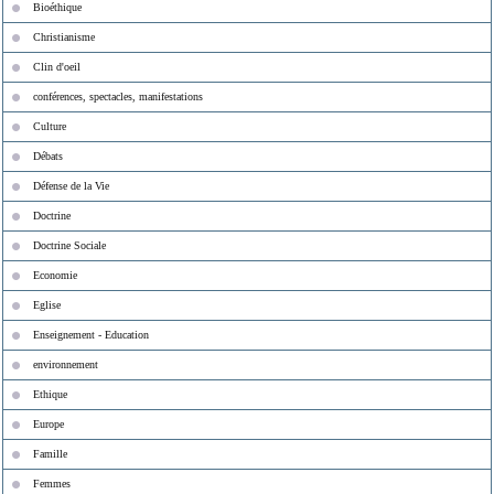
Bioéthique
Christianisme
Clin d'oeil
conférences, spectacles, manifestations
Culture
Débats
Défense de la Vie
Doctrine
Doctrine Sociale
Economie
Eglise
Enseignement - Education
environnement
Ethique
Europe
Famille
Femmes