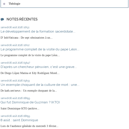
Théologie
NOTES RÉCENTES
samedi 08
août 2026
10h31
Le développement de la formation sacerdotale...
D' InfoVaticana : De sept séminaristes à un...
samedi 08
août 2026
10h12
Le programme complet de la visite du pape Léon...
Le programme complet de la visite du pape Léon...
samedi 08
août 2026
09h47
D'après un chercheur péruvien, c'est une grave...
De Diego López Marina et Edy Rodríguez Morel...
samedi 08
août 2026
09h33
Un exemple choquant de la culture de mort : une...
De kath.net/news : Un exemple choquant de la...
samedi 08
août 2026
08h59
Qui fut Dominique de Guzmán ? (KTO)
Saint Dominique KTO (archive...
samedi 08
août 2026
08h59
8 août : saint Dominique
Lors de l'audience générale du mercredi 3 février...