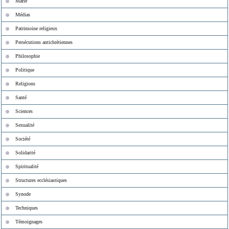
Marie
Médias
Patrimoine religieux
Persécutions antichrétiennes
Philosophie
Politique
Religions
Santé
Sciences
Sexualité
Société
Solidarité
Spiritualité
Structures ecclésiastiques
Synode
Techniques
Témoignages