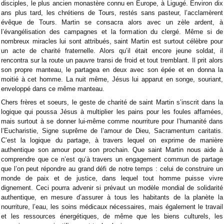
disciples, le plus ancien monastère connu en Europe, à Ligugé. Environ dix
ans plus tard, les chrétiens de Tours, restés sans pasteur, l’acclamèrent
évêque de Tours. Martin se consacra alors avec un zèle ardent, à
l’évangélisation des campagnes et la formation du clergé. Même si de
nombreux miracles lui sont attribués, saint Martin est surtout célèbre pour
un acte de charité fraternelle. Alors qu’il était encore jeune soldat, il
rencontra sur la route un pauvre transi de froid et tout tremblant. Il prit alors
son propre manteau, le partagea en deux avec son épée et en donna la
moitié à cet homme. La nuit même, Jésus lui apparut en songe, souriant,
enveloppé dans ce même manteau.
Chers frères et soeurs, le geste de charité de saint Martin s’inscrit dans la
logique qui poussa Jésus à multiplier les pains pour les foules affamées,
mais surtout à se donner lui-même comme nourriture pour l’humanité dans
l’Eucharistie, Signe suprême de l’amour de Dieu, Sacramentum caritatis.
C’est la logique du partage, à travers lequel on exprime de manière
authentique son amour pour son prochain. Que saint Martin nous aide à
comprendre que ce n’est qu’à travers un engagement commun de partage
que l’on peut répondre au grand défi de notre temps : celui de construire un
monde de paix et de justice, dans lequel tout homme puisse vivre
dignement. Ceci pourra advenir si prévaut un modèle mondial de solidarité
authentique, en mesure d’assurer à tous les habitants de la planète la
nourriture, l’eau, les soins médicaux nécessaires, mais également le travail
et les ressources énergétiques, de même que les biens culturels, les