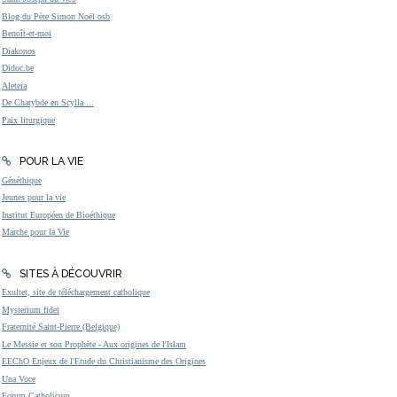
Blog du Père Simon Noël osb
Benoît-et-moi
Diakonos
Didoc.be
Aleteia
De Charybde en Scylla ...
Paix liturgique
POUR LA VIE
Généthique
Jeunes pour la vie
Institut Européen de Bioéthique
Marche pour la Vie
SITES À DÉCOUVRIR
Exultet, site de téléchargement catholique
Mysterium fidei
Fraternité Saint-Pierre (Belgique)
Le Messie et son Prophète - Aux origines de l'Islam
EEChO Enjeux de l'Etude du Christianisme des Origines
Una Voce
Forum Catholicum