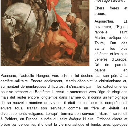
message suivant
:
Chers frères et
sœurs,
Aujourd’hui, 11
novembre, l’Eglise
rappelle saint
Martin, évêque de
Tours, l’un des
saints les plus
célèbres et les plus
vénérés d’Europe.
Né de parents
païens en
Pannonie, l’actuelle Hongrie, vers 316, il fut destiné par son père à la
carrière militaire. Encore adolescent, Martin découvrit le christianisme et,
surmontant de nombreuses difficultés, il s’inscrivit parmi les catéchumènes
pour se préparer au Baptême. Il reçut le sacrement vers l’âge de vingt ans
mais dût rester encore longtemps dans l’armée où il donna un témoignage
de sa nouvelle manière de vivre : il était respectueux et compréhensif
envers tous, traitait son serviteur comme un frère et évitait les
divertissements vulgaires. Lorsqu’il termina son service militaire il se rendit
à Poitiers, en France, auprès du saint évêque Hilaire. Ordonné diacre et
prêtre par ce dernier, il choisit la vie monastique et fonda, avec quelques