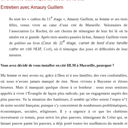
Entretien avec Amaury Guillem
e
Ils sont les « cathos du 11
étage », Amaury Guillem, sa femme et ses trois
filles, venus vivre au cœur d’une cité de Marseille. Volontaires de
l’association Le Rocher, ils ont choisis de témoigner de leur foi là où la
misère est si grande. Après trois années passées là-bas, Amaury Guillem vient
e
de publier un livre (
Ceux du 11
étage, carnet de bord d’une famille
,
catho en cité HLM
, Cerf)
où il témoigne des joies et difficultés de leur
mission.
Vous avez décidé de vous installer en cité HLM à Marseille, pourquoi ?
Ma femme et moi avons eu, grâce à Dieu et à nos familles, des vies confortables,
où nous n’avons jamais manqué de rien. Nous vivions à Bayonne et étions
heureux. Mais il manquait quelque chose à ce bonheur : nous nous sentions
appelés à vivre l’Évangile de façon plus radicale, par un engagement auprès des
plus pauvres. Vu la situation des banlieues, il semble qu’elles soient l’enjeu n°1
de notre société française, puisque s’y concentrent de nombreuses problématiques,
économiques, sociales, religieuses. Il y a urgence à ce que les chrétiens
investissent ce terrain, pour servir les plus pauvres, témoignant de Celui qui, se
faisant pauvre parmi les pauvres, a déjà porté toutes les souffrances du monde et