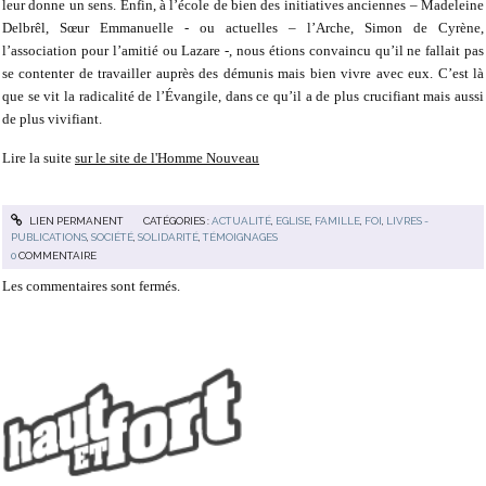
leur donne un sens. Enfin, à l’école de bien des initiatives anciennes – Madeleine
Delbrêl, Sœur Emmanuelle - ou actuelles – l’Arche, Simon de Cyrène,
l’association pour l’amitié ou Lazare -, nous étions convaincu qu’il ne fallait pas
se contenter de travailler auprès des démunis mais bien vivre avec eux. C’est là
que se vit la radicalité de l’Évangile, dans ce qu’il a de plus crucifiant mais aussi
de plus vivifiant.
Lire la suite
sur le site de l'Homme Nouveau
LIEN PERMANENT
CATÉGORIES :
ACTUALITÉ
,
EGLISE
,
FAMILLE
,
FOI
,
LIVRES -
PUBLICATIONS
,
SOCIÉTÉ
,
SOLIDARITÉ
,
TÉMOIGNAGES
0
COMMENTAIRE
Les commentaires sont fermés.