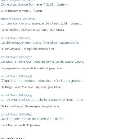
Qui es-tu, douce lumière ? (Edith Stein -...
Et je demeure en vous... Auteur...
dimanche 09
août 2026
08h20
Un témoin de la présence de Dieu : Edith Stein...
Sainte Thérèse-Bénédicte de la Croix (Edith Stein)...
samedi 08
août 2026
10h31
Le développement de la formation sacerdotale...
D' InfoVaticana : De sept séminaristes à un...
samedi 08
août 2026
10h12
Le programme complet de la visite du pape Léon...
Le programme complet de la visite du pape Léon...
samedi 08
août 2026
09h47
D'après un chercheur péruvien, c'est une grave...
De Diego López Marina et Edy Rodríguez Morel...
samedi 08
août 2026
09h33
Un exemple choquant de la culture de mort : une...
De kath.net/news : Un exemple choquant de la...
samedi 08
août 2026
08h59
Qui fut Dominique de Guzmán ? (KTO)
Saint Dominique KTO (archive...