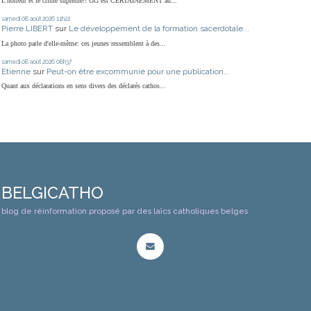
L'horreur et le crime suprême!! GG est CERTAINEMENT au...
samedi 08
août 2026
11h22
Pierre LIBERT
sur
Le développement de la formation sacerdotale...
La photo parle d'elle-même: ces jeunes ressemblent à des...
samedi 08
août 2026
08h37
Etienne
sur
Peut-on être excommunié pour une publication...
Quant aux déclarations en sens divers des déclarés cathos...
BELGICATHO
blog de réinformation proposé par des laïcs catholiques belges