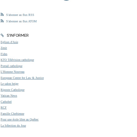
S'abonner au flux RSS
S'abonner au flux ATOM
S'INFORMER
Eglises d'Asie
Zenit
Fides
KTO Télévision catholique
Portail catholique
L'Homme Nouveau
European Centre for Law & Justice
Le salon beige
Riposte Catholique
Vatican News
Cathobel
RCF
Famille Chrétienne
Pour une école libre au Québec
La Sélection du Jour