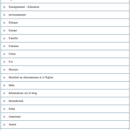
Enseignement - Education
environnement
Ethique
Europe
Famille
Femmes
Films
Foi
Histoire
Hostilité au christianisme et à l'Eglise
Idées
Informations sur le blog
International
Islam
islamisme
Jeunes