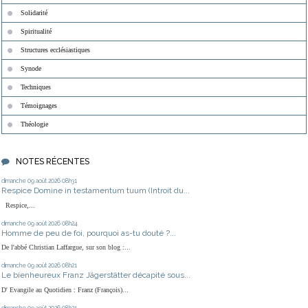
Solidarité
Spiritualité
Structures ecclésiastiques
Synode
Techniques
Témoignages
Théologie
NOTES RÉCENTES
dimanche 09
août 2026
08h31
Respice Domine in testamentum tuum (Introit du...
Respice,...
dimanche 09
août 2026
08h24
Homme de peu de foi, pourquoi as-tu douté ?...
De l'abbé Christian Laffargue, sur son blog :...
dimanche 09
août 2026
08h21
Le bienheureux Franz Jägerstätter décapité sous...
D' Evangile au Quotidien : Franz (François)...
dimanche 09
août 2026
08h21