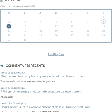
AOÛT 2026
Calendrier des notes en Août 2026
D
L
M
M
J
V
S
1
2
3
4
5
6
7
8
9
10
11
12
13
14
15
16
17
18
19
20
21
22
23
24
25
26
27
28
29
30
31
Live Blog Stats
COMMENTAIRES RÉCENTS
samedi 08
août 2026
21h25
Etienne
sur
Un exemple choquant de la culture de mort : une...
Tout le monde cherche les neo nazis dans les partis dit...
samedi 08
août 2026
19h51
RPM
sur
Un exemple choquant de la culture de mort : une...
Abominable !
samedi 08
août 2026
15h44
Hank Dussen
sur
Un exemple choquant de la culture de mort : une...