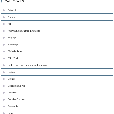
CATÉGORIES
Actualité
Afrique
Art
Au rythme de l'année liturgique
Belgique
Bioéthique
Christianisme
Clin d'oeil
conférences, spectacles, manifestations
Culture
Débats
Défense de la Vie
Doctrine
Doctrine Sociale
Economie
Eglise