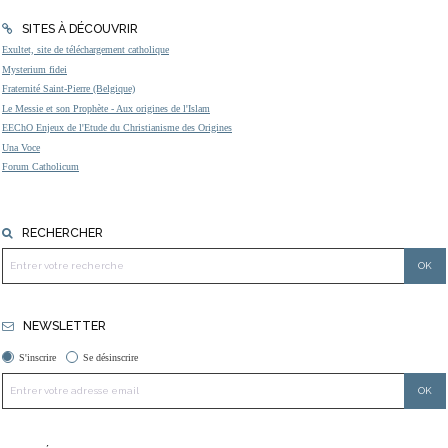
SITES À DÉCOUVRIR
Exultet, site de téléchargement catholique
Mysterium fidei
Fraternité Saint-Pierre (Belgique)
Le Messie et son Prophète - Aux origines de l'Islam
EEChO Enjeux de l'Etude du Christianisme des Origines
Una Voce
Forum Catholicum
RECHERCHER
NEWSLETTER
S'inscrire
Se désinscrire