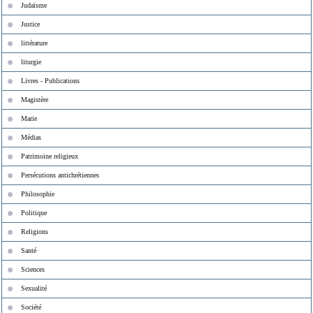
Judaïsme
Justice
littérature
liturgie
Livres - Publications
Magistère
Marie
Médias
Patrimoine religieux
Persécutions antichrétiennes
Philosophie
Politique
Religions
Santé
Sciences
Sexualité
Société