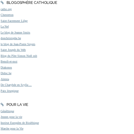
BLOGOSPHÈRE CATHOLIQUE
catho.org
Chesterton
Saint-Sacrement Liège
La Nef
Le blog de Jeanne Smits
donchristophe.be
le blog de Jean-Pierre Snyers
Saint Joseph du Web
Blog du Père Simon Noël osb
Benoît-et-moi
Diakonos
Didoc.be
Aleteia
De Charybde en Scylla ...
Paix liturgique
POUR LA VIE
Généthique
Jeunes pour la vie
Institut Européen de Bioéthique
Marche pour la Vie