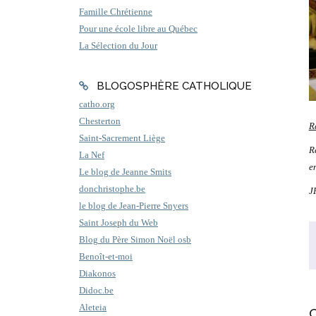
Famille Chrétienne
Pour une école libre au Québec
La Sélection du Jour
BLOGOSPHÈRE CATHOLIQUE
catho.org
Chesterton
R
Saint-Sacrement Liège
R
La Nef
e
Le blog de Jeanne Smits
donchristophe.be
J
le blog de Jean-Pierre Snyers
Saint Joseph du Web
Blog du Père Simon Noël osb
Benoît-et-moi
Diakonos
Didoc.be
Aleteia