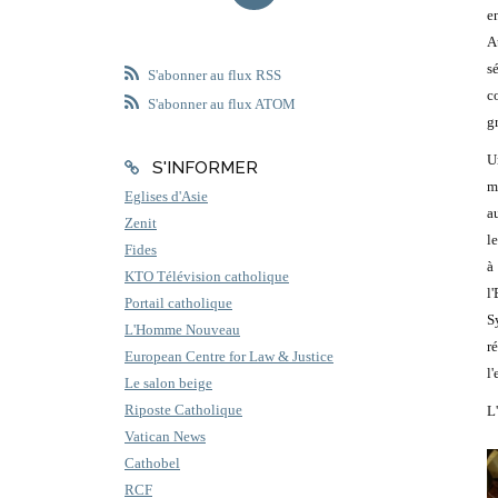
e
A
s
S'abonner au flux RSS
c
S'abonner au flux ATOM
g
U
S'INFORMER
m
Eglises d'Asie
a
Zenit
l
Fides
à
KTO Télévision catholique
l
Portail catholique
S
L'Homme Nouveau
r
European Centre for Law & Justice
l
Le salon beige
Riposte Catholique
L'
Vatican News
Cathobel
RCF