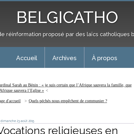
BELGICATHO
de réinformation proposé par des laïcs catholiques 
Accueil
Archives
À propos
ardinal Sarah au Bénin : « je suis certain que l’Afrique sauvera la famille, que
’Afrique sauvera l’Eglise »
age d'accueil
Quels péchés nous empêchent de communier ?
dimanche 23
août 2015
Vocations religieuses en