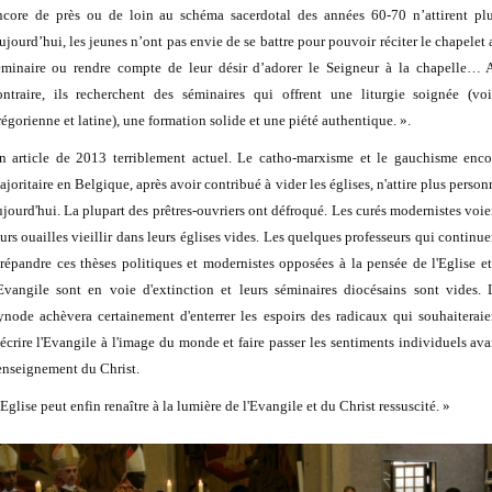
ncore de près ou de loin au schéma sacerdotal des années 60-70 n’attirent plu
ujourd’hui, les jeunes n’ont pas envie de se battre pour pouvoir réciter le chapelet 
éminaire ou rendre compte de leur désir d’adorer le Seigneur à la chapelle… 
ontraire, ils recherchent des séminaires qui offrent une liturgie soignée (voi
régorienne et latine), une formation solide et une piété authentique. ».
n article de 2013 terriblement actuel. Le catho-marxisme et le gauchisme enco
ajoritaire en Belgique, après avoir contribué à vider les églises, n'attire plus person
ujourd'hui. La plupart des prêtres-ouvriers ont défroqué. Les curés modernistes voie
eurs ouailles vieillir dans leurs églises vides. Les quelques professeurs qui continue
 répandre ces thèses politiques et modernistes opposées à la pensée de l'Eglise et
'Evangile sont en voie d'extinction et leurs séminaires diocésains sont vides. 
ynode achèvera certainement d'enterrer les espoirs des radicaux qui souhaiteraie
éécrire l'Evangile à l'image du monde et faire passer les sentiments individuels ava
'enseignement du Christ.
Eglise peut enfin renaître à la lumière de l'Evangile et du Christ ressuscité. »