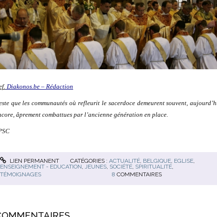
ef.
Diakonos.be – Rédaction
este que les communautés où refleurit le sacerdoce demeurent souvent, aujourd’h
ncore, âprement combattues par l’ancienne génération en place.
PSC
LIEN PERMANENT
CATÉGORIES :
ACTUALITÉ
,
BELGIQUE
,
EGLISE
,
ENSEIGNEMENT - EDUCATION
,
JEUNES
,
SOCIÉTÉ
,
SPIRITUALITÉ
,
TÉMOIGNAGES
8
COMMENTAIRES
COMMENTAIRES