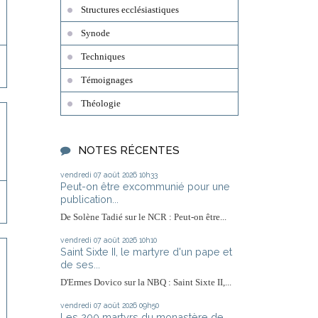
Structures ecclésiastiques
Synode
Techniques
Témoignages
Théologie
NOTES RÉCENTES
vendredi 07
août 2026
10h33
Peut-on être excommunié pour une
publication...
De Solène Tadié sur le NCR : Peut-on être...
vendredi 07
août 2026
10h10
Saint Sixte II, le martyre d'un pape et
de ses...
D'Ermes Dovico sur la NBQ : Saint Sixte II,...
vendredi 07
août 2026
09h50
Les 200 martyrs du monastère de