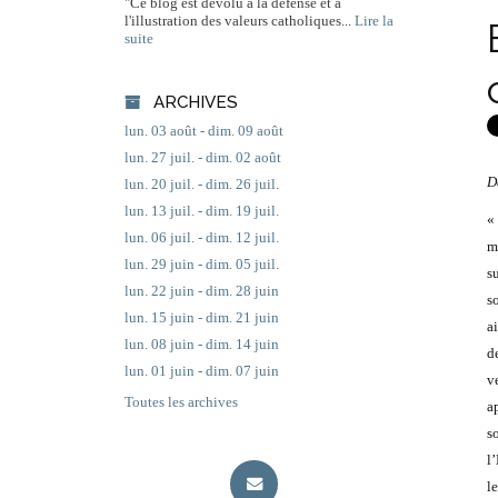
"Ce blog est dévolu à la défense et à
l'illustration des valeurs catholiques...
Lire la
suite
ARCHIVES
lun. 03 août - dim. 09 août
lun. 27 juil. - dim. 02 août
D
lun. 20 juil. - dim. 26 juil.
lun. 13 juil. - dim. 19 juil.
«
lun. 06 juil. - dim. 12 juil.
m
lun. 29 juin - dim. 05 juil.
s
lun. 22 juin - dim. 28 juin
s
lun. 15 juin - dim. 21 juin
a
lun. 08 juin - dim. 14 juin
d
lun. 01 juin - dim. 07 juin
v
Toutes les archives
a
s
l
l