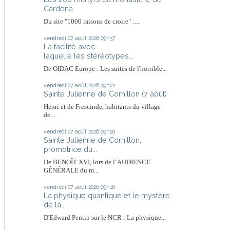
Cardena
Du site "1000 raisons de croire" :...
vendredi 07
août 2026
09h37
La facilité avec
laquelle les stéréotypes...
De OIDAC Europe : Les suites de l'horrible...
vendredi 07
août 2026
09h22
Sainte Julienne de Cornillon (7 août)
Henri et de Frescinde, habitants du village
de...
vendredi 07
août 2026
09h20
Sainte Julienne de Cornillon,
promotrice du...
De BENOÎT XVI, lors de l' AUDIENCE
GÉNÉRALE du m...
vendredi 07
août 2026
09h16
La physique quantique et le mystère
de la...
D'Edward Pentin sur le NCR : La physique...