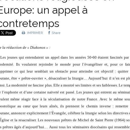
Europe: un appel à
contretemps
IMPRIMER
Share
e la rédaction de « Diakonos » :
 Les jeunes qui entendaient un appel dans les années 50-60 étaient fascinés par 
odernité. Ils voulaient rejoindre le monde pour l’évangéliser et, pour ce fair
upprimer ce qui leur semblait un obstacle pour atteindre cet objectif : quitter 
outane, être « prêtre-ouvrier », désacraliser la liturgie… Aujourd’hui il n’en est pl
insi. La modernité ne fascine plus. Elle a montré ses limites et ses faiblesses. Le tem
e l’euphorie et d’une certaine naïveté est passé. Les jeunes qui entrent au séminai
eulent même réagir face à la sécularisation de notre France. Avec le même sou
postolique au cœur que leurs aînés, ils prennent le chemin inverse : remettre 
outane, annoncer explicitement l’Évangile, célébrer la liturgie selon les directives 
’Église et la resacraliser. Les nouveaux prêtres de Michel de Saint Pierre (1964) so
es prêtres âgés d’aujourd’hui… Aussi tous les séminaires diocésains qui ressemble