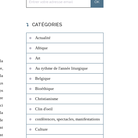
CATÉGORIES
Actualité
Afrique
Art
la
e,
Au rythme de l'année liturgique
la
Belgique
us
Bioéthique
ps
re
Christianisme
ci
Clin d'oeil
la
conférences, spectacles, manifestations
de
nt
Culture
nt