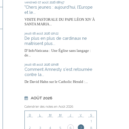
vendredi 07
août 2026
08h57
"Chers jeunes : aujourd’hui, l’Europe
et le...
VISITE PASTORALE DU PAPE LÉON XIV À
SANTA MARIA...
jeudi 06
août 2026
10h22
De plus en plus de cardinaux ne
maîtrisent plus...
D' InfoVaticana : Une Église sans langage :
de...
jeudi 06
août 2026
10h08
Comment Amnesty s'est retournée
contre la...
De David Hahn sur le Catholic Herald :...
AOÛT 2026
Calendrier des notes en Août 2026
D
L
M
M
J
V
S
1
2
3
4
5
6
7
8