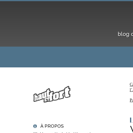
blog 
C
l
P
À PROPOS