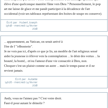
élève d'une quelconque manière l'âme vers Dieu ? Personnellement, le pop
art me laisse de glace et me paraît participer à la décadence de l'art
occidental (voir ses tableaux représentant des boites de soupe en conserve).
Écrit par :
Hubert Joseph
13h18
-
mercredi 14
février
2018
... apparemment, au Vatican, on serait arrivé à
l'ère de l' "effronterie".
Je ne vois pas ici, d'après ce que je lis, un modèle de l'art religieux sensé
aider la jeunesse à s'élever vers la contemplation ... le désir des vertus ... la
beauté, la bonté,.. et/ou l'amour d'une vie consacrée à Dieu, non.
Choquer c'est un plaisir comme un autre ... mais le temps passe et il ne
revient jamais.
Écrit par :
Aubelle
14h26
-
mercredi 14
février
2018
Andy, vous ne l'aimez pas ? C'est votre droit.
Faut-il pour autant le démolir ?