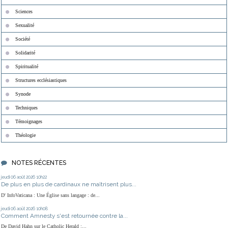
Sciences
Sexualité
Société
Solidarité
Spiritualité
Structures ecclésiastiques
Synode
Techniques
Témoignages
Théologie
NOTES RÉCENTES
jeudi 06
août 2026
10h22
De plus en plus de cardinaux ne maîtrisent plus...
D' InfoVaticana : Une Église sans langage : de...
jeudi 06
août 2026
10h08
Comment Amnesty s'est retournée contre la...
De David Hahn sur le Catholic Herald :...