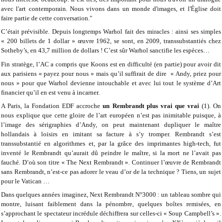
avec l'art contemporain. Nous vivons dans un monde d'images, et l'Église doit
faire partie de cette conversation."
C’était prévisible. Depuis longtemps Warhol fait des miracles : ainsi ses simples
« 200 billets de 1 dollar » œuvre 1962, se sont, en 2009, transsubstantiés chez
Sotheby’s, en 43,7 million de dollars ! C’est sûr Warhol sanctifie les espèces…
Fin stratège, l’AC a compris que Koons est en difficulté (en partie) pour avoir dit
aux parisiens « payez pour nous » mais qu’il suffirait de dire « Andy, priez pour
nous » pour que Warhol devienne intouchable et avec lui tout le système d’Art
financier qu’il en est venu à incarner.
A Paris, la Fondation EDF accroche
un Rembrandt plus vrai que vrai
(1). On
nous explique que cette gloire de l’art européen n’est pas inimitable puisque, à
l’image des sérigraphies d’Andy, on peut maintenant dupliquer le maître
hollandais à loisirs en imitant sa facture à s’y tromper. Rembrandt s’est
transsubstantié en algorithmes et, par la grâce des imprimantes high-tech, fut
inventé le Rembrandt qu’aurait dû peindre le maître, si la mort ne l’avait pas
fauché. D’où son titre « The Next Rembrandt ». Continuer l’œuvre de Rembrandt
sans Rembrandt, n’est-ce pas adorer le veau d’or de la technique ? Tiens, un sujet
pour le Vatican …
Dans quelques années imaginez, Next Rembrandt N°3000 : un tableau sombre qui
montre, luisant faiblement dans la pénombre, quelques boîtes remisées, en
s’approchant le spectateur incrédule déchiffrera sur celles-ci « Soup Campbell’s ».