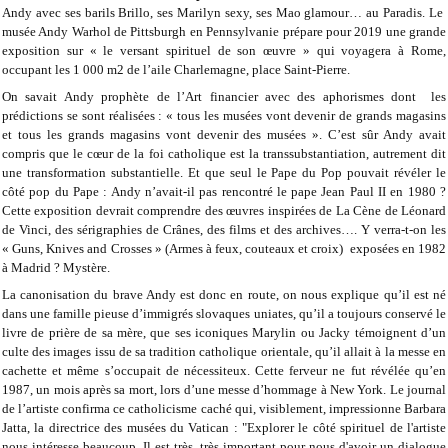
Andy avec ses barils Brillo, ses Marilyn sexy, ses Mao glamour… au Paradis. Le
musée Andy Warhol de Pittsburgh en Pennsylvanie prépare pour 2019 une grande
exposition sur « le versant spirituel de son œuvre » qui voyagera à Rome,
occupant les 1 000 m2 de l’aile Charlemagne, place Saint-Pierre.
On savait Andy prophète de l’Art financier avec des aphorismes dont les
prédictions se sont réalisées : « tous les musées vont devenir de grands magasins
et tous les grands magasins vont devenir des musées ». C’est sûr Andy avait
compris que le cœur de la foi catholique est la transsubstantiation, autrement dit
une transformation substantielle. Et que seul le Pape du Pop pouvait révéler le
côté pop du Pape : Andy n’avait-il pas rencontré le pape Jean Paul II en 1980 ?
Cette exposition devrait comprendre des œuvres inspirées de La Cène de Léonard
de Vinci, des sérigraphies de Crânes, des films et des archives…. Y verra-t-on les
« Guns, Knives and Crosses » (Armes à feux, couteaux et croix) exposées en 1982
à Madrid ? Mystère.
La canonisation du brave Andy est donc en route, on nous explique qu’il est né
dans une famille pieuse d’immigrés slovaques uniates, qu’il a toujours conservé le
livre de prière de sa mère, que ses iconiques Marylin ou Jacky témoignent d’un
culte des images issu de sa tradition catholique orientale, qu’il allait à la messe en
cachette et même s’occupait de nécessiteux. Cette ferveur ne fut révélée qu’en
1987, un mois après sa mort, lors d’une messe d’hommage à New York. Le journal
de l’artiste confirma ce catholicisme caché qui, visiblement, impressionne Barbara
Jatta, la directrice des musées du Vatican : "Explorer le côté spirituel de l'artiste
nous intéresse beaucoup. Il est très, très important pour nous d'avoir un dialogue