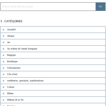
CATÉGORIES
Actualité
Afrique
Art
Au rythme de l'année liturgique
Belgique
Bioéthique
Christianisme
Clin d'oeil
conférences, spectacles, manifestations
Culture
Débats
Défense de la Vie