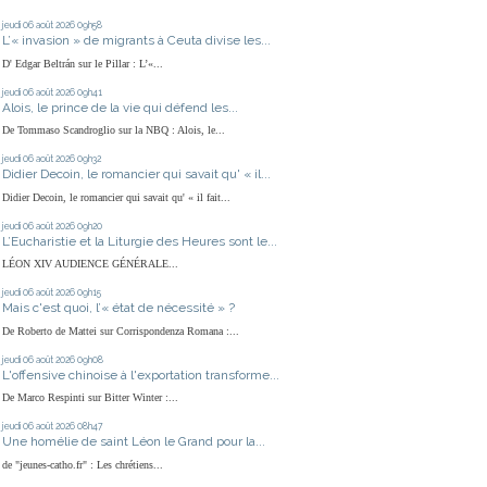
jeudi 06
août 2026
09h58
L’« invasion » de migrants à Ceuta divise les...
D' Edgar Beltrán sur le Pillar : L’«...
jeudi 06
août 2026
09h41
Alois, le prince de la vie qui défend les...
De Tommaso Scandroglio sur la NBQ : Alois, le...
jeudi 06
août 2026
09h32
Didier Decoin, le romancier qui savait qu' « il...
Didier Decoin, le romancier qui savait qu' « il fait...
jeudi 06
août 2026
09h20
L’Eucharistie et la Liturgie des Heures sont le...
LÉON XIV AUDIENCE GÉNÉRALE...
jeudi 06
août 2026
09h15
Mais c'est quoi, l’« état de nécessité » ?
De Roberto de Mattei sur Corrispondenza Romana :...
jeudi 06
août 2026
09h08
L'offensive chinoise à l'exportation transforme...
De Marco Respinti sur Bitter Winter :...
jeudi 06
août 2026
08h47
Une homélie de saint Léon le Grand pour la...
de "jeunes-catho.fr" : Les chrétiens...