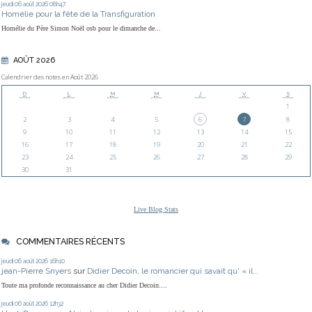
jeudi 06
août 2026
08h47
Homélie pour la fête de la Transfiguration
Homélie du Père Simon Noël osb pour le dimanche de...
AOÛT 2026
Calendrier des notes en Août 2026
D
L
M
M
J
V
S
1
2
3
4
5
6
7
8
9
10
11
12
13
14
15
16
17
18
19
20
21
22
23
24
25
26
27
28
29
30
31
Live Blog Stats
COMMENTAIRES RÉCENTS
jeudi 06
août 2026
16h10
jean-Pierre Snyers
sur
Didier Decoin, le romancier qui savait qu' « il...
Toute ma profonde reconnaissance au cher Didier Decoin....
jeudi 06
août 2026
12h32