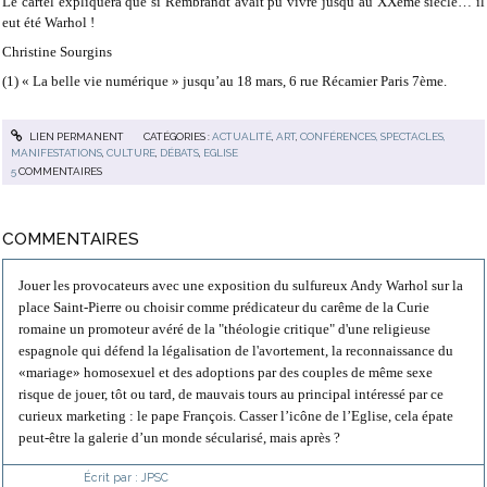
Le cartel expliquera que si Rembrandt avait pu vivre jusqu’au XXème siècle… il
eut été Warhol !
Christine Sourgins
(1) « La belle vie numérique » jusqu’au 18 mars, 6 rue Récamier Paris 7ème.
LIEN PERMANENT
CATÉGORIES :
ACTUALITÉ
,
ART
,
CONFÉRENCES, SPECTACLES,
MANIFESTATIONS
,
CULTURE
,
DÉBATS
,
EGLISE
5
COMMENTAIRES
COMMENTAIRES
Jouer les provocateurs avec une exposition du sulfureux Andy Warhol sur la
place Saint-Pierre ou choisir comme prédicateur du carême de la Curie
romaine un promoteur avéré de la "théologie critique" d'une religieuse
espagnole qui défend la légalisation de l'avortement, la reconnaissance du
«mariage» homosexuel et des adoptions par des couples de même sexe
risque de jouer, tôt ou tard, de mauvais tours au principal intéressé par ce
curieux marketing : le pape François. Casser l’icône de l’Eglise, cela épate
peut-être la galerie d’un monde sécularisé, mais après ?
Écrit par :
JPSC