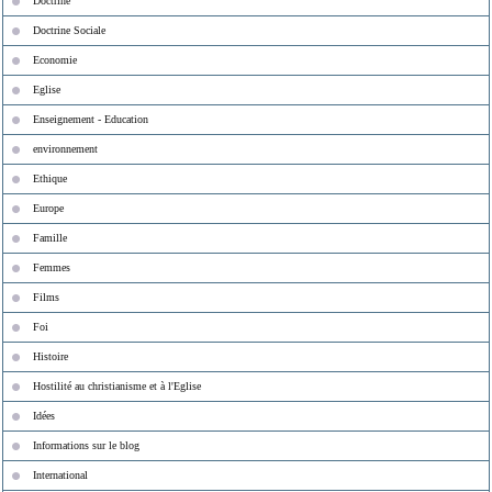
Doctrine
Doctrine Sociale
Economie
Eglise
Enseignement - Education
environnement
Ethique
Europe
Famille
Femmes
Films
Foi
Histoire
Hostilité au christianisme et à l'Eglise
Idées
Informations sur le blog
International