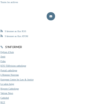
Toutes les archives
S'abonner au flux RSS
S'abonner au flux ATOM
S'INFORMER
Eglises d'Asie
Zenit
Fides
KTO Télévision catholique
Portail catholique
L'Homme Nouveau
European Centre for Law & Justice
Le salon beige
Riposte Catholique
Vatican News
Cathobel
RCF