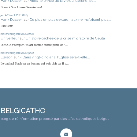
Hank Dussen
sur
Alois, le prince de la vie qui défend les...
Bravo à Son Altesse Sérénissime!
jeudi 06
août 2026
12h24
Hank Dussen
sur
De plus en plus de cardinaux ne maîtrisent plus...
Excellent!
mercredi 05
août 2026
22h40
Un veilleur
sur
L'histoire cachée de la crise migratoire de Ceuta
Difficile d’accepter l’islam comme faisant partie de ”...
mercredi 05
août 2026
15h02
Eleison
sur
« Dans vingt-cinq ans, l’Église sera-t-elle...
Le cardinal Sarah est un homme qui voit clair car il a...
BELGICATHO
blog de réinformation proposé par des laïcs catholiques belges