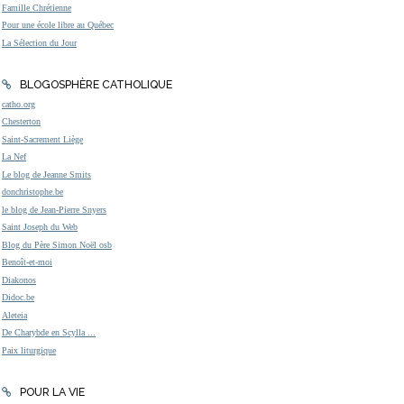
Famille Chrétienne
Pour une école libre au Québec
La Sélection du Jour
BLOGOSPHÈRE CATHOLIQUE
catho.org
Chesterton
Saint-Sacrement Liège
La Nef
Le blog de Jeanne Smits
donchristophe.be
le blog de Jean-Pierre Snyers
Saint Joseph du Web
Blog du Père Simon Noël osb
Benoît-et-moi
Diakonos
Didoc.be
Aleteia
De Charybde en Scylla ...
Paix liturgique
POUR LA VIE