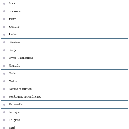
Islam
islamisme
Jeunes
Judaïsme
Justice
littérature
liturgie
Livres - Publications
Magistère
Marie
Médias
Patrimoine religieux
Persécutions antichrétiennes
Philosophie
Politique
Religions
Santé