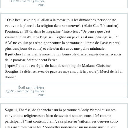
18h20
-
mardi 13
février
2018
" On a beau savoir qu'il allait à la messe tous les dimanches, personne ne
veut voir la place de la religion dans son oeuvre". ( Alain Cueff, historien).
Pourtant, en 1975, dans le magazine " interview : " Je pense que c'est
vraiment bien d'aller à l' église. L' église où je vais est une jolie église ....".
A.W. ne voulut pas témoigner contre la personne qui tenta de l' assassiner (
plusieurs jours de coma) et elle s'en tira avec une peine minimale.
Il prit chez lui sa vieille mère. Fut un bénévole discret auprès des sans- abris
de la paroisse Saint vincent Ferier.
( Après l' attaque en règle, du haut de son blog, de Madame Christine
Sourgins, la défense, avec de pauvres moyens, prit la parole ). Merci de la lui
donner.
Écrit par :
thérèse
13h06
-
mercredi 14
février
2018
S'agit-il, Thérèse, de s'épancher sur la personne d'Andy Warhol et sur ses
convictions religieuses ou bien de savoir si son art, considéré comme
participant à "l'art contemporain", a sa place au Vatican. Ses oeuvres sont-
elles inspirées par sa foi ? Sont-elles porteuses d'un message spirituel qui