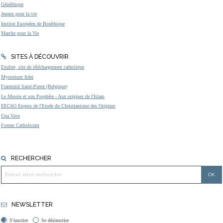
Généthique
Jeunes pour la vie
Institut Européen de Bioéthique
Marche pour la Vie
SITES À DÉCOUVRIR
Exultet, site de téléchargement catholique
Mysterium fidei
Fraternité Saint-Pierre (Belgique)
Le Messie et son Prophète - Aux origines de l'Islam
EEChO Enjeux de l'Etude du Christianisme des Origines
Una Voce
Forum Catholicum
RECHERCHER
NEWSLETTER
S'inscrire
Se désinscrire