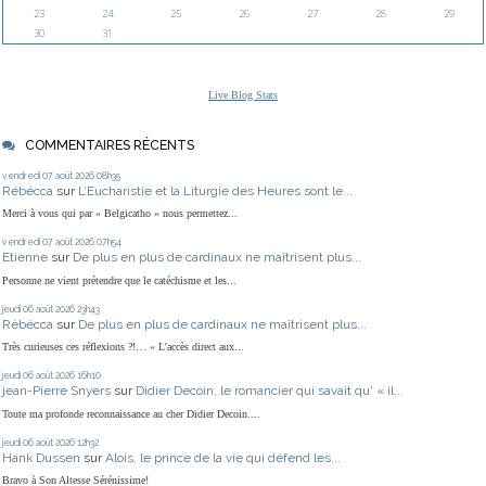
23
24
25
26
27
28
29
30
31
Live Blog Stats
COMMENTAIRES RÉCENTS
vendredi 07
août 2026
08h35
Rébécca
sur
L’Eucharistie et la Liturgie des Heures sont le...
Merci à vous qui par « Belgicatho » nous permettez...
vendredi 07
août 2026
07h54
Etienne
sur
De plus en plus de cardinaux ne maîtrisent plus...
Personne ne vient prétendre que le catéchisme et les...
jeudi 06
août 2026
23h43
Rébécca
sur
De plus en plus de cardinaux ne maîtrisent plus...
Très curieuses ces réflexions ?!… « L'accès direct aux...
jeudi 06
août 2026
16h10
jean-Pierre Snyers
sur
Didier Decoin, le romancier qui savait qu' « il...
Toute ma profonde reconnaissance au cher Didier Decoin....
jeudi 06
août 2026
12h32
Hank Dussen
sur
Alois, le prince de la vie qui défend les...
Bravo à Son Altesse Sérénissime!