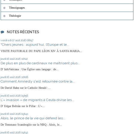
Témoignages
Théologie
NOTES RÉCENTES
vendredi 07
août 2026
08h57
"Chers jeunes : aujourd’hui, l’Europe et le...
VISITE PASTORALE DU PAPE LÉON XIV À SANTA MARIA...
jeudi 06
août 2026
10h22
De plus en plus de cardinaux ne maîtrisent plus...
D' InfoVaticana : Une Église sans langage : de...
jeudi 06
août 2026
10h08
Comment Amnesty s'est retournée contre la...
De David Hahn sur le Catholic Herald :...
jeudi 06
août 2026
09h58
L’« invasion » de migrants à Ceuta divise les...
D' Edgar Beltrán sur le Pillar : L’«...
jeudi 06
août 2026
09h41
Alois, le prince de la vie qui défend les...
De Tommaso Scandroglio sur la NBQ : Alois, le...
jeudi 06
août 2026
09h32