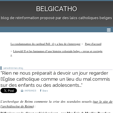
BELGICATHO
blog de réinformation proposé par des laïcs catholiques belges
La condamnation du cardinal Pell : il y a lieu de s'interroger
Page d'accueil
Léopold II et les fantasmes d’une histoire coloniale belge « revue et corrigée
»
samedi 02
mars 2019
"Rien ne nous préparait à devoir un jour regarder
l’Église catholique comme un lieu du mal commis
sur des enfants ou des adolescents..."
IMPRIMER
Share
L'archevêque de Reims commente la crise des scandales sexuels (
sur le site de
l'archidiocèse de Reims
) :