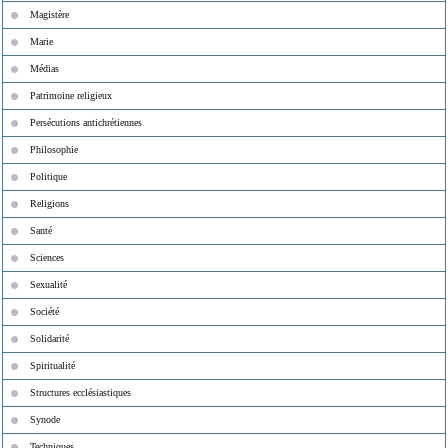
Magistère
Marie
Médias
Patrimoine religieux
Persécutions antichrétiennes
Philosophie
Politique
Religions
Santé
Sciences
Sexualité
Société
Solidarité
Spiritualité
Structures ecclésiastiques
Synode
Techniques