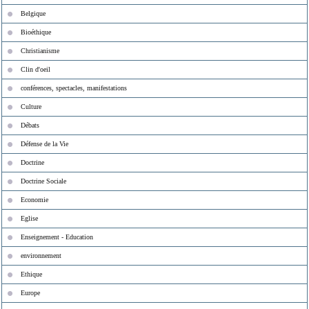
Belgique
Bioéthique
Christianisme
Clin d'oeil
conférences, spectacles, manifestations
Culture
Débats
Défense de la Vie
Doctrine
Doctrine Sociale
Economie
Eglise
Enseignement - Education
environnement
Ethique
Europe