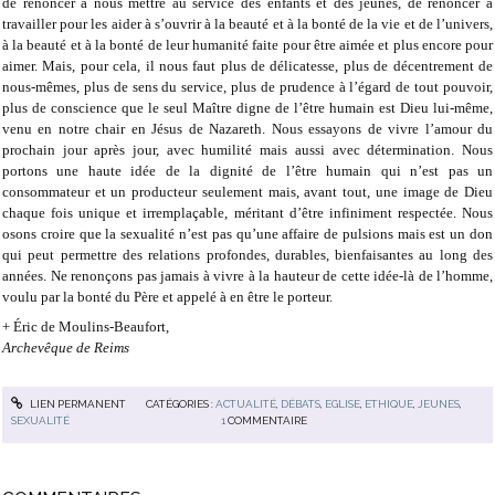
de renoncer à nous mettre au service des enfants et des jeunes, de renoncer à
travailler pour les aider à s’ouvrir à la beauté et à la bonté de la vie et de l’univers,
à la beauté et à la bonté de leur humanité faite pour être aimée et plus encore pour
aimer. Mais, pour cela, il nous faut plus de délicatesse, plus de décentrement de
nous-mêmes, plus de sens du service, plus de prudence à l’égard de tout pouvoir,
plus de conscience que le seul Maître digne de l’être humain est Dieu lui-même,
venu en notre chair en Jésus de Nazareth. Nous essayons de vivre l’amour du
prochain jour après jour, avec humilité mais aussi avec détermination. Nous
portons une haute idée de la dignité de l’être humain qui n’est pas un
consommateur et un producteur seulement mais, avant tout, une image de Dieu
chaque fois unique et irremplaçable, méritant d’être infiniment respectée. Nous
osons croire que la sexualité n’est pas qu’une affaire de pulsions mais est un don
qui peut permettre des relations profondes, durables, bienfaisantes au long des
années. Ne renonçons pas jamais à vivre à la hauteur de cette idée-là de l’homme,
voulu par la bonté du Père et appelé à en être le porteur.
+ Éric de Moulins-Beaufort,
Archevêque de Reims
LIEN PERMANENT
CATÉGORIES :
ACTUALITÉ
,
DÉBATS
,
EGLISE
,
ETHIQUE
,
JEUNES
,
SEXUALITÉ
1
COMMENTAIRE