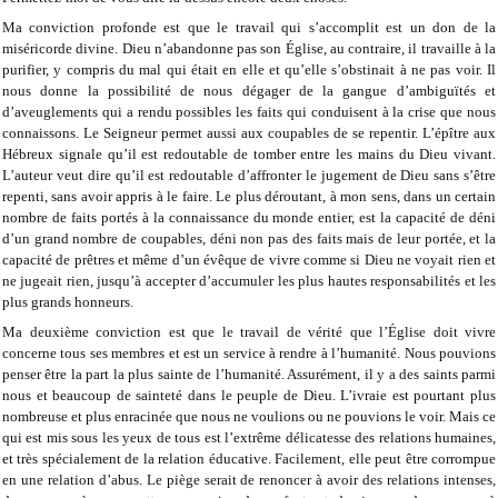
Ma conviction profonde est que le travail qui s’accomplit est un don de la
miséricorde divine. Dieu n’abandonne pas son Église, au contraire, il travaille à la
purifier, y compris du mal qui était en elle et qu’elle s’obstinait à ne pas voir. Il
nous donne la possibilité de nous dégager de la gangue d’ambiguïtés et
d’aveuglements qui a rendu possibles les faits qui conduisent à la crise que nous
connaissons. Le Seigneur permet aussi aux coupables de se repentir. L’épître aux
Hébreux signale qu’il est redoutable de tomber entre les mains du Dieu vivant.
L’auteur veut dire qu’il est redoutable d’affronter le jugement de Dieu sans s’être
repenti, sans avoir appris à le faire. Le plus déroutant, à mon sens, dans un certain
nombre de faits portés à la connaissance du monde entier, est la capacité de déni
d’un grand nombre de coupables, déni non pas des faits mais de leur portée, et la
capacité de prêtres et même d’un évêque de vivre comme si Dieu ne voyait rien et
ne jugeait rien, jusqu’à accepter d’accumuler les plus hautes responsabilités et les
plus grands honneurs.
Ma deuxième conviction est que le travail de vérité que l’Église doit vivre
concerne tous ses membres et est un service à rendre à l’humanité. Nous pouvions
penser être la part la plus sainte de l’humanité. Assurément, il y a des saints parmi
nous et beaucoup de sainteté dans le peuple de Dieu. L’ivraie est pourtant plus
nombreuse et plus enracinée que nous ne voulions ou ne pouvions le voir. Mais ce
qui est mis sous les yeux de tous est l’extrême délicatesse des relations humaines,
et très spécialement de la relation éducative. Facilement, elle peut être corrompue
en une relation d’abus. Le piège serait de renoncer à avoir des relations intenses,