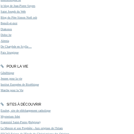
le blog de Jean-Pierre Snyers
Saint Joseph du Web
Blog du Père Simon Noël osb
Benoît-et-moi
Diakonos
Didoc.be
Aleteia
De Charybde en Scylla ...
Paix liturgique
POUR LA VIE
Généthique
Jeunes pour la vie
Institut Européen de Bioéthique
Marche pour la Vie
SITES À DÉCOUVRIR
Exultet, site de téléchargement catholique
Mysterium fidei
Fraternité Saint-Pierre (Belgique)
Le Messie et son Prophète - Aux origines de l'Islam
EEChO Enjeux de l'Etude du Christianisme des Origines