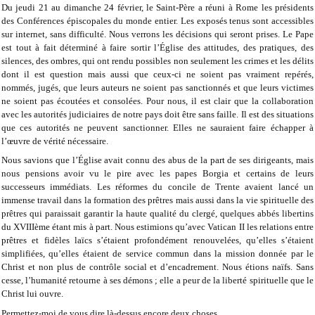
Du jeudi 21 au dimanche 24 février, le Saint-Père a réuni à Rome les présidents
des Conférences épiscopales du monde entier. Les exposés tenus sont accessibles
sur internet, sans difficulté. Nous verrons les décisions qui seront prises. Le Pape
est tout à fait déterminé à faire sortir l’Église des attitudes, des pratiques, des
silences, des ombres, qui ont rendu possibles non seulement les crimes et les délits
dont il est question mais aussi que ceux-ci ne soient pas vraiment repérés,
nommés, jugés, que leurs auteurs ne soient pas sanctionnés et que leurs victimes
ne soient pas écoutées et consolées. Pour nous, il est clair que la collaboration
avec les autorités judiciaires de notre pays doit être sans faille. Il est des situations
que ces autorités ne peuvent sanctionner. Elles ne sauraient faire échapper à
l’œuvre de vérité nécessaire.
Nous savions que l’Église avait connu des abus de la part de ses dirigeants, mais
nous pensions avoir vu le pire avec les papes Borgia et certains de leurs
successeurs immédiats. Les réformes du concile de Trente avaient lancé un
immense travail dans la formation des prêtres mais aussi dans la vie spirituelle des
prêtres qui paraissait garantir la haute qualité du clergé, quelques abbés libertins
du XVIIIème étant mis à part. Nous estimions qu’avec Vatican II les relations entre
prêtres et fidèles laïcs s’étaient profondément renouvelées, qu’elles s’étaient
simplifiées, qu’elles étaient de service commun dans la mission donnée par le
Christ et non plus de contrôle social et d’encadrement. Nous étions naïfs. Sans
cesse, l’humanité retourne à ses démons ; elle a peur de la liberté spirituelle que le
Christ lui ouvre.
Permettez-moi de vous dire là-dessus encore deux choses.