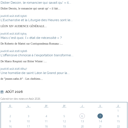
Didier Decoin, le romancier qui savait qu' « il...
Didier Decoin, le romancier qui savait qu' « il fait...
jeudi 06
août 2026
09h20
L’Eucharistie et la Liturgie des Heures sont le...
LÉON XIV AUDIENCE GÉNÉRALE...
jeudi 06
août 2026
09h15
Mais c'est quoi, l’« état de nécessité » ?
De Roberto de Mattei sur Corrispondenza Romana :...
jeudi 06
août 2026
09h08
L'offensive chinoise à l'exportation transforme...
De Marco Respinti sur Bitter Winter :...
jeudi 06
août 2026
08h47
Une homélie de saint Léon le Grand pour la...
de "jeunes-catho.fr" : Les chrétiens...
AOÛT 2026
Calendrier des notes en Août 2026
D
L
M
M
J
V
S
1
2
3
4
5
6
7
8
9
10
11
12
13
14
15
16
17
18
19
20
21
22