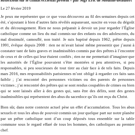
Réflexions sur le climat ecclésial présent – par Mgr Eric de Moulins-Beaufort
Le 27 février 2019
Je peux me représenter que ce que vous découvrez au fil des semaines depuis cet
été, s’ajoutant à bien d’autres faits révélés auparavant, suscite en vous du dégoût
et du découragement. Rien ne nous préparait à devoir un jour regarder l’Église
catholique comme un lieu du mal commis sur des enfants ou des adolescents, du
mal dissimulé, camouflé, non traité. Je suis baptisé depuis 1962, prêtre depuis
1991, évêque depuis 2008 : rien ne m’avait laissé même pressentir que j’aurai à
constater tant de faits graves et inadmissibles commis par des prêtres à l’encontre
de ceux et de celles qui leur étaient confiés ; rien ne me permettait d’imaginer que
les autorités de l’Église pouvaient s’être montrées si peu attentives, si peu
responsables, si peu soucieuses de tout tirer au clair face à de tels faits. Depuis
mars 2016, mes responsabilités parisiennes m’ont obligé à regarder ces faits sans
faiblir ; j’ai rencontré des personnes victimes ou des parents de personnes
victimes ; j’ai rencontré des prêtres qui se sont rendus coupables de crimes ou bien
qui se sont laissés aller à des gestes qui, sans être des délits, sont des gestes
inadmissibles qui représentent des abus du sacerdoce qu’ils ont reçu du Christ.
Bien sûr, dans notre contexte actuel pèse un effet d’accumulation. Tous les abus
sexuels et tous les abus de pouvoir commis un jour quelque part sur notre planète
par un prêtre catholique sont d’un coup déposés tous ensemble sur la table
commune sous le regard effaré de tous les hommes, des catholiques au premier
chef.