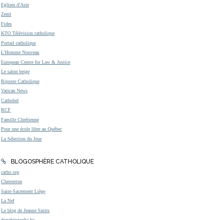
Eglises d'Asie
Zenit
Fides
KTO Télévision catholique
Portail catholique
L'Homme Nouveau
European Centre for Law & Justice
Le salon beige
Riposte Catholique
Vatican News
Cathobel
RCF
Famille Chrétienne
Pour une école libre au Québec
La Sélection du Jour
BLOGOSPHÈRE CATHOLIQUE
catho.org
Chesterton
Saint-Sacrement Liège
La Nef
Le blog de Jeanne Smits
donchristophe.be