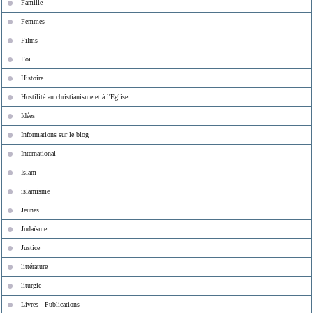
Famille
Femmes
Films
Foi
Histoire
Hostilité au christianisme et à l'Eglise
Idées
Informations sur le blog
International
Islam
islamisme
Jeunes
Judaïsme
Justice
littérature
liturgie
Livres - Publications