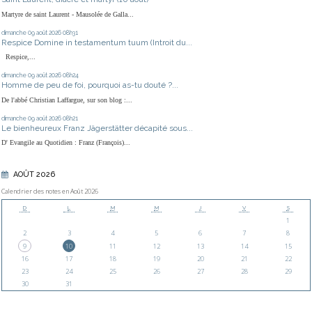
Martyre de saint Laurent - Mausolée de Galla...
dimanche 09
août 2026
08h31
Respice Domine in testamentum tuum (Introit du...
Respice,...
dimanche 09
août 2026
08h24
Homme de peu de foi, pourquoi as-tu douté ?...
De l'abbé Christian Laffargue, sur son blog :...
dimanche 09
août 2026
08h21
Le bienheureux Franz Jägerstätter décapité sous...
D' Evangile au Quotidien : Franz (François)...
AOÛT 2026
Calendrier des notes en Août 2026
D
L
M
M
J
V
S
1
2
3
4
5
6
7
8
9
10
11
12
13
14
15
16
17
18
19
20
21
22
23
24
25
26
27
28
29
30
31