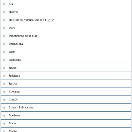
Foi
Histoire
Hostilité au christianisme et à l'Eglise
Idées
Informations sur le blog
International
Islam
islamisme
Jeunes
Judaïsme
Justice
littérature
liturgie
Livres - Publications
Magistère
Marie
Médias