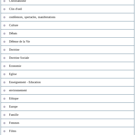
Christianisme
Clin d'oeil
conférences, spectacles, manifestations
Culture
Débats
Défense de la Vie
Doctrine
Doctrine Sociale
Economie
Eglise
Enseignement - Education
environnement
Ethique
Europe
Famille
Femmes
Films