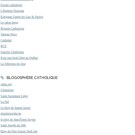
Portail catholique
L'Homme Nouveau
European Centre for Law & Justice
Le salon beige
Riposte Catholique
Vatican News
Cathobel
RCF
Famille Chrétienne
Pour une école libre au Québec
La Sélection du Jour
BLOGOSPHÈRE CATHOLIQUE
catho.org
Chesterton
Saint-Sacrement Liège
La Nef
Le blog de Jeanne Smits
donchristophe.be
le blog de Jean-Pierre Snyers
Saint Joseph du Web
Blog du Père Simon Noël osb