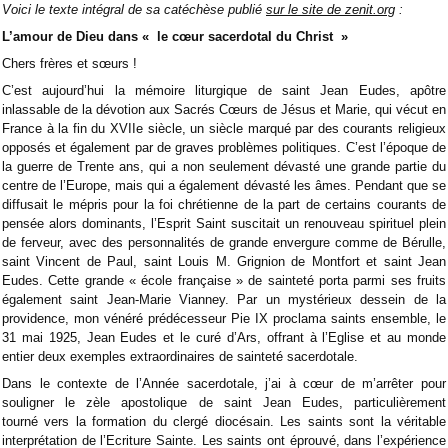
Voici le texte intégral de sa catéchèse publié
sur le site de zenit.org
:
L’amour de Dieu dans « le cœur sacerdotal du Christ »
Chers frères et sœurs !
C’est aujourd’hui la mémoire liturgique de saint Jean Eudes, apôtre
inlassable de la dévotion aux Sacrés Cœurs de Jésus et Marie, qui vécut en
France à la fin du XVIIe siècle, un siècle marqué par des courants religieux
opposés et également par de graves problèmes politiques. C’est l’époque de
la guerre de Trente ans, qui a non seulement dévasté une grande partie du
centre de l’Europe, mais qui a également dévasté les âmes. Pendant que se
diffusait le mépris pour la foi chrétienne de la part de certains courants de
pensée alors dominants, l’Esprit Saint suscitait un renouveau spirituel plein
de ferveur, avec des personnalités de grande envergure comme de Bérulle,
saint Vincent de Paul, saint Louis M. Grignion de Montfort et saint Jean
Eudes. Cette grande « école française » de sainteté porta parmi ses fruits
également saint Jean-Marie Vianney. Par un mystérieux dessein de la
providence, mon vénéré prédécesseur Pie IX proclama saints ensemble, le
31 mai 1925, Jean Eudes et le curé d’Ars, offrant à l’Eglise et au monde
entier deux exemples extraordinaires de sainteté sacerdotale.
Dans le contexte de l’Année sacerdotale, j’ai à cœur de m’arrêter pour
souligner le zèle apostolique de saint Jean Eudes, particulièrement
tourné vers la formation du clergé diocésain. Les saints sont la véritable
interprétation de l’Ecriture Sainte. Les saints ont éprouvé, dans l’expérience