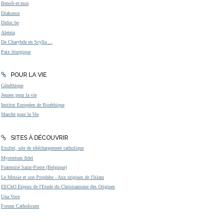
Benoît-et-moi
Diakonos
Didoc.be
Aleteia
De Charybde en Scylla ...
Paix liturgique
POUR LA VIE
Généthique
Jeunes pour la vie
Institut Européen de Bioéthique
Marche pour la Vie
SITES À DÉCOUVRIR
Exultet, site de téléchargement catholique
Mysterium fidei
Fraternité Saint-Pierre (Belgique)
Le Messie et son Prophète - Aux origines de l'Islam
EEChO Enjeux de l'Etude du Christianisme des Origines
Una Voce
Forum Catholicum