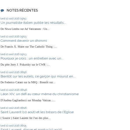
NOTES RÉCENTES
lundi 10
août 2026
09h51
Un journaliste italien publie les résultats...
De Niwa Limbu sur Ad Vaticanum : Un...
lundi 10
août 2026
09h23
Comment devenir un dhimmi
De Francis X. Maier sur The Catholic Thing :...
lundi 10
août 2026
09h13
Pourquoi je crois : un entretien avec un...
Du père Jerry J. Pokorsky sur le CWR :...
lundi 10
août 2026
08h56
Bientôt sur les autels, ce garçon qui mourut en...
De Federico Catani sur la NBQ : Bientôt sur...
lundi 10
août 2026
08h48
Léon XIV, un défi au cœur même du christianisme
D'Andrea Gagliarducci sur Monday Vatican :...
lundi 10
août 2026
08h26
Saint Laurent (10 août) et les trésors de l'Eglise
( Source ) Saint Laurent fut l'un des plus...
lundi 10
août 2026
08h25
Saint Laurent, diacre et martyr (10 août)