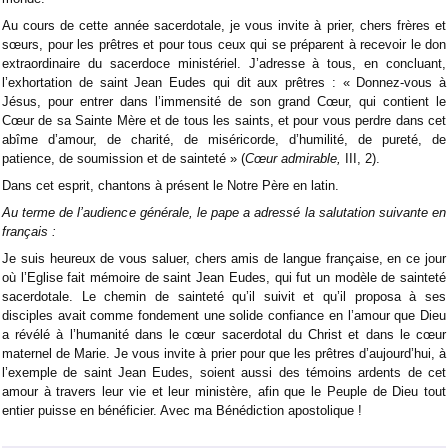
Au cours de cette année sacerdotale, je vous invite à prier, chers frères et
sœurs, pour les prêtres et pour tous ceux qui se préparent à recevoir le don
extraordinaire du sacerdoce ministériel. J’adresse à tous, en concluant,
l’exhortation de saint Jean Eudes qui dit aux prêtres : « Donnez-vous à
Jésus, pour entrer dans l’immensité de son grand Cœur, qui contient le
Cœur de sa Sainte Mère et de tous les saints, et pour vous perdre dans cet
abîme d’amour, de charité, de miséricorde, d’humilité, de pureté, de
patience, de soumission et de sainteté » (
Cœur admirable,
III, 2).
Dans cet esprit, chantons à présent le Notre Père en latin.
Au terme de l’audience générale, le pape a adressé la salutation suivante en
français :
Je suis heureux de vous saluer, chers amis de langue française, en ce jour
où l’Eglise fait mémoire de saint Jean Eudes, qui fut un modèle de sainteté
sacerdotale. Le chemin de sainteté qu’il suivit et qu’il proposa à ses
disciples avait comme fondement une solide confiance en l’amour que Dieu
a révélé à l’humanité dans le cœur sacerdotal du Christ et dans le cœur
maternel de Marie. Je vous invite à prier pour que les prêtres d’aujourd’hui, à
l’exemple de saint Jean Eudes, soient aussi des témoins ardents de cet
amour à travers leur vie et leur ministère, afin que le Peuple de Dieu tout
entier puisse en bénéficier. Avec ma Bénédiction apostolique !