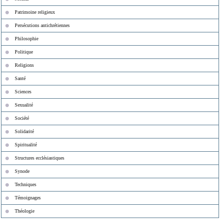
Patrimoine religieux
Persécutions antichrétiennes
Philosophie
Politique
Religions
Santé
Sciences
Sexualité
Société
Solidarité
Spiritualité
Structures ecclésiastiques
Synode
Techniques
Témoignages
Théologie