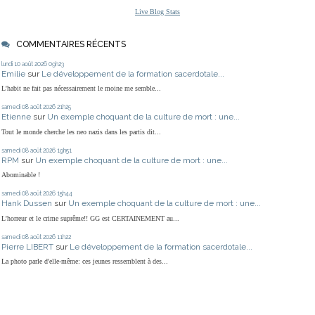
Live Blog Stats
COMMENTAIRES RÉCENTS
lundi 10
août 2026
09h23
Emilie
sur
Le développement de la formation sacerdotale...
L'habit ne fait pas nécessairement le moine me semble...
samedi 08
août 2026
21h25
Etienne
sur
Un exemple choquant de la culture de mort : une...
Tout le monde cherche les neo nazis dans les partis dit...
samedi 08
août 2026
19h51
RPM
sur
Un exemple choquant de la culture de mort : une...
Abominable !
samedi 08
août 2026
15h44
Hank Dussen
sur
Un exemple choquant de la culture de mort : une...
L'horreur et le crime suprême!! GG est CERTAINEMENT au...
samedi 08
août 2026
11h22
Pierre LIBERT
sur
Le développement de la formation sacerdotale...
La photo parle d'elle-même: ces jeunes ressemblent à des...