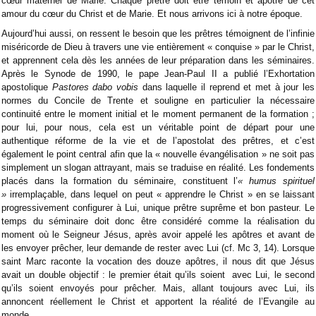
cœur maternel de Marie. Chaque prêtre doit être témoin et apôtre de cet
amour du cœur du Christ et de Marie. Et nous arrivons ici à notre époque.
Aujourd’hui aussi, on ressent le besoin que les prêtres témoignent de l’infinie
miséricorde de Dieu à travers une vie entièrement « conquise » par le Christ,
et apprennent cela dès les années de leur préparation dans les séminaires.
Après le Synode de 1990, le pape Jean-Paul II a publié l’Exhortation
apostolique
Pastores dabo vobis
dans laquelle il reprend et met à jour les
normes du Concile de Trente et souligne en particulier la nécessaire
continuité entre le moment initial et le moment permanent de la formation ;
pour lui, pour nous, cela est un véritable point de départ pour une
authentique réforme de la vie et de l’apostolat des prêtres, et c’est
également le point central afin que la « nouvelle évangélisation » ne soit pas
simplement un slogan attrayant, mais se traduise en réalité. Les fondements
placés dans la formation du séminaire, constituent l’
« humus spirituel
»
irremplaçable, dans lequel on peut « apprendre le Christ » en se laissant
progressivement configurer à Lui, unique prêtre suprême et bon pasteur. Le
temps du séminaire doit donc être considéré comme la réalisation du
moment où le Seigneur Jésus, après avoir appelé les apôtres et avant de
les envoyer prêcher, leur demande de rester avec Lui (cf. Mc 3, 14). Lorsque
saint Marc raconte la vocation des douze apôtres, il nous dit que Jésus
avait un double objectif : le premier était qu’ils soient avec Lui, le second
qu’ils soient envoyés pour prêcher. Mais, allant toujours avec Lui, ils
annoncent réellement le Christ et apportent la réalité de l’Evangile au
monde.