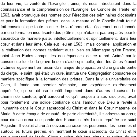
de leur vie, la vérité de l’Evangile ; ainsi, ils nous introduisent dans la
connaissance et la compréhension de l’Evangile. Le Concile de Trente, en
1563, avait promulgué des normes pour l’érection des séminaires diocésains
et pour la formation des prêtres, dans la mesure où le Concile était tout à
fait conscient que toute la crise de la réforme était également conditionnée
par une formation insuffisante des prêtres, qui n’étaient pas préparés pour le
sacerdoce de manière juste, intellectuellement et spirituellement, dans leur
cœur et dans leur âme. Cela eut lieu en 1563 ; mais comme l’application et
la réalisation des normes tardaient aussi bien en Allemagne qu’en France,
saint Jean Eudes comprit les conséquences de ce retard. Animé par la
conscience lucide du grave besoin d’aide spirituelle, dont les âmes étaient
victimes également en raison du manque de préparation d’une grande partie
du clergé, le saint, qui était un curé, institua une Congrégation consacrée de
manière spécifique à la formation des prêtres. Dans la ville universitaire de
Caen, il fonda son premier séminaire, une expérience extrêmement
appréciée, qui se diffusa bientôt largement dans d’autres diocèses. Le
chemin de sainteté, qu’il parcourut et qu’il proposa à ses disciples, avait
pour fondement une solide confiance dans l’amour que Dieu a révélé à
l’humanité dans le Cœur sacerdotal du Christ et dans le Cœur maternel de
Marie. A cette époque de cruauté, de perte d’intériorité, il s’adressa au cœur,
pour dire au cœur une parole des Psaumes très bien interprétée par saint
Augustin. Il voulait attirer à nouveau au cœur les personnes, les hommes et
surtout les futurs prêtres, en montrant le cœur sacerdotal du Christ et le