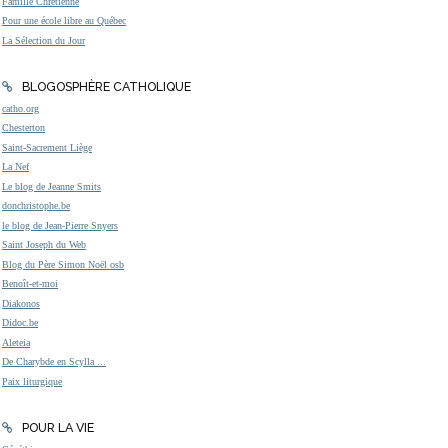
Famille Chrétienne
Pour une école libre au Québec
La Sélection du Jour
BLOGOSPHÈRE CATHOLIQUE
catho.org
Chesterton
Saint-Sacrement Liège
La Nef
Le blog de Jeanne Smits
donchristophe.be
le blog de Jean-Pierre Snyers
Saint Joseph du Web
Blog du Père Simon Noël osb
Benoît-et-moi
Diakonos
Didoc.be
Aleteia
De Charybde en Scylla ...
Paix liturgique
POUR LA VIE