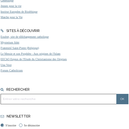
Généthique
Jeunes pour la vie
Institut Européen de Bioéthique
Marche pour la Vie
SITES À DÉCOUVRIR
Exultet, site de téléchargement catholique
Mysterium fidei
Fraternité Saint-Pierre (Belgique)
Le Messie et son Prophète - Aux origines de l'Islam
EEChO Enjeux de l'Etude du Christianisme des Origines
Una Voce
Forum Catholicum
RECHERCHER
NEWSLETTER
S'inscrire
Se désinscrire