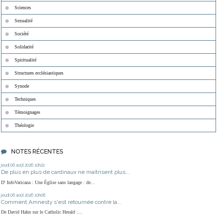
Sciences
Sexualité
Société
Solidarité
Spiritualité
Structures ecclésiastiques
Synode
Techniques
Témoignages
Théologie
NOTES RÉCENTES
jeudi 06
août 2026
10h22
De plus en plus de cardinaux ne maîtrisent plus...
D' InfoVaticana : Une Église sans langage : de...
jeudi 06
août 2026
10h08
Comment Amnesty s'est retournée contre la...
De David Hahn sur le Catholic Herald :...