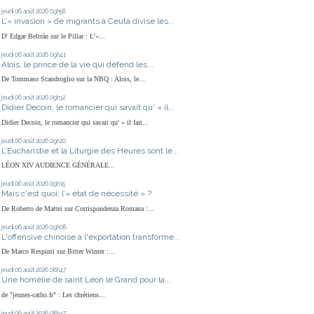
jeudi 06
août 2026
09h58
L’« invasion » de migrants à Ceuta divise les...
D' Edgar Beltrán sur le Pillar : L’«...
jeudi 06
août 2026
09h41
Alois, le prince de la vie qui défend les...
De Tommaso Scandroglio sur la NBQ : Alois, le...
jeudi 06
août 2026
09h32
Didier Decoin, le romancier qui savait qu' « il...
Didier Decoin, le romancier qui savait qu' « il fait...
jeudi 06
août 2026
09h20
L’Eucharistie et la Liturgie des Heures sont le...
LÉON XIV AUDIENCE GÉNÉRALE...
jeudi 06
août 2026
09h15
Mais c'est quoi, l’« état de nécessité » ?
De Roberto de Mattei sur Corrispondenza Romana :...
jeudi 06
août 2026
09h08
L'offensive chinoise à l'exportation transforme...
De Marco Respinti sur Bitter Winter :...
jeudi 06
août 2026
08h47
Une homélie de saint Léon le Grand pour la...
de "jeunes-catho.fr" : Les chrétiens...
jeudi 06
août 2026
08h47