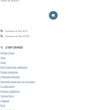
Toutes les archives
S'abonner au flux RSS
S'abonner au flux ATOM
S'INFORMER
Eglises d'Asie
Zenit
Fides
KTO Télévision catholique
Portail catholique
L'Homme Nouveau
European Centre for Law & Justice
Le salon beige
Riposte Catholique
Vatican News
Cathobel
RCF