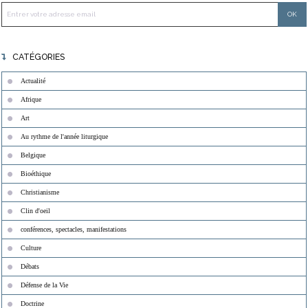
CATÉGORIES
Actualité
Afrique
Art
Au rythme de l'année liturgique
Belgique
Bioéthique
Christianisme
Clin d'oeil
conférences, spectacles, manifestations
Culture
Débats
Défense de la Vie
Doctrine