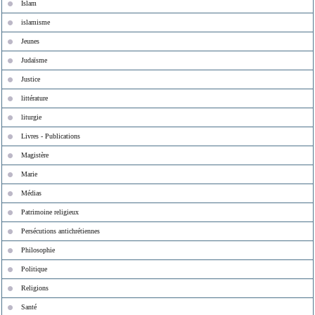
Islam
islamisme
Jeunes
Judaïsme
Justice
littérature
liturgie
Livres - Publications
Magistère
Marie
Médias
Patrimoine religieux
Persécutions antichrétiennes
Philosophie
Politique
Religions
Santé