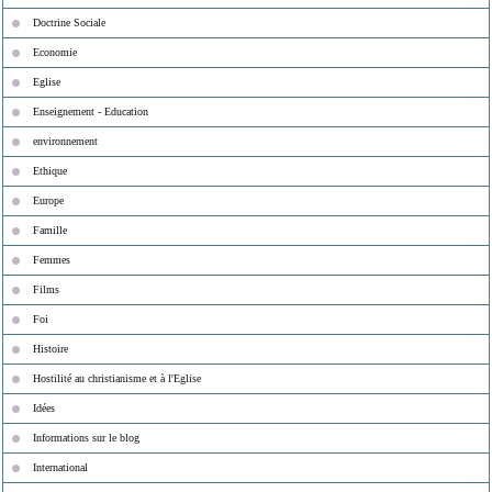
Doctrine Sociale
Economie
Eglise
Enseignement - Education
environnement
Ethique
Europe
Famille
Femmes
Films
Foi
Histoire
Hostilité au christianisme et à l'Eglise
Idées
Informations sur le blog
International