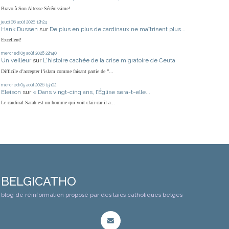
Bravo à Son Altesse Sérénissime!
jeudi 06
août 2026
12h24
Hank Dussen
sur
De plus en plus de cardinaux ne maîtrisent plus...
Excellent!
mercredi 05
août 2026
22h40
Un veilleur
sur
L'histoire cachée de la crise migratoire de Ceuta
Difficile d’accepter l’islam comme faisant partie de ”...
mercredi 05
août 2026
15h02
Eleison
sur
« Dans vingt-cinq ans, l’Église sera-t-elle...
Le cardinal Sarah est un homme qui voit clair car il a...
BELGICATHO
blog de réinformation proposé par des laïcs catholiques belges