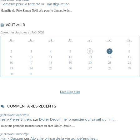
Homélie pour la fête de la Transfiguration
Homélie du Père Simon Noël osb pour le dimanche de...
AOÛT 2026
Calendrier des notes en Août 2026
D
L
M
M
J
V
S
1
2
3
4
5
6
7
8
9
10
11
12
13
14
15
16
17
18
19
20
21
22
23
24
25
26
27
28
29
30
31
Live Blog Stats
COMMENTAIRES RÉCENTS
jeudi 06
août 2026
16h10
jean-Pierre Snyers
sur
Didier Decoin, le romancier qui savait qu' « il...
Toute ma profonde reconnaissance au cher Didier Decoin....
jeudi 06
août 2026
12h32
Hank Dussen
sur
Alois, le prince de la vie qui défend les...