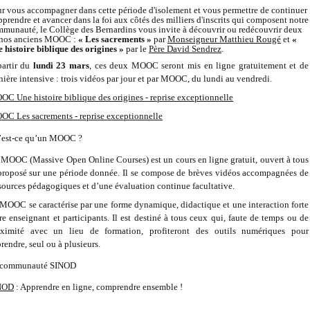
r vous accompagner dans cette période d'isolement et vous permettre de continuer
pprendre et avancer dans la foi aux côtés des milliers d'inscrits qui composent notre
munauté, le Collège des Bernardins vous invite à découvrir ou redécouvrir deux
 nos anciens MOOC :
« Les sacrements »
par
Monseigneur Matthieu Rougé
et
«
 histoire biblique des origines »
par le
Père David Sendrez
.
artir du
lundi 23 mars
, ces deux MOOC seront mis en ligne gratuitement et de
ière intensive : trois vidéos par jour et par MOOC, du lundi au vendredi.
C Une histoire biblique des origines - reprise exceptionnelle
C Les sacrements - reprise exceptionnelle
’est-ce qu’un MOOC ?
MOOC (Massive Open Online Courses) est un cours en ligne gratuit, ouvert à tous
proposé sur une période donnée. Il se compose de brèves vidéos accompagnées de
sources pédagogiques et d’une évaluation continue facultative.
MOOC se caractérise par une forme dynamique, didactique et une interaction forte
re enseignant et participants. Il est destiné à tous ceux qui, faute de temps ou de
oximité avec un lieu de formation, profiteront des outils numériques pour
rendre, seul ou à plusieurs.
 communauté SINOD
NOD
: Apprendre en ligne, comprendre ensemble !