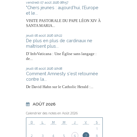
vendredi 07
août 2026
08h57
"Chers jeunes : aujourd’hui, l’Europe
et le...
VISITE PASTORALE DU PAPE LÉON XIV À
SANTA MARIA...
jeudi 06
août 2026
10h22
De plus en plus de cardinaux ne
maîtrisent plus...
D' InfoVaticana : Une Église sans langage :
de...
jeudi 06
août 2026
10h08
Comment Amnesty s'est retournée
contre la...
De David Hahn sur le Catholic Herald :...
AOÛT 2026
Calendrier des notes en Août 2026
D
L
M
M
J
V
S
1
2
3
4
5
6
7
8