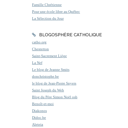
Famille Chrétienne
Pour une école libre au Québec
La Sélection du Jour
BLOGOSPHÈRE CATHOLIQUE
catho.org
Chesterton
Saint-Sacrement Liège
La Nef
Le blog de Jeanne Smits
donchristophe.be
le blog de Jean-Pierre Snyers
Saint Joseph du Web
Blog du Père Simon Noël osb
Benoît-et-moi
Diakonos
Didoc.be
Aleteia