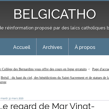
BELGICATHO
de réinformation proposé par des laïcs catholiques 
Accueil
Archives
À propos
e Collège des Bernardins vous offre des cours en ligne grratuits
Page d'accue
Brésil : du haut du ciel, des bénédictions du Saint-Sacrement et de statues de l
ierge
mardi 31
mars 2020
Le regard de Mgr Vingt-