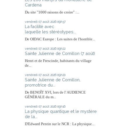
Cardena
Du site "1000 raisons de croire" :...
vendredi 07
août 2026
09h37
La facilité avec
laquelle les stéréotypes...
De OIDAC Europe : Les suites de l'horrible...
vendredi 07
août 2026
09h22
Sainte Julienne de Cornillon (7 août)
Henri et de Frescinde, habitants du village
de...
vendredi 07
août 2026
09h20
Sainte Julienne de Cornillon,
promotrice du...
De BENOÎT XVI, lors de l' AUDIENCE
GÉNÉRALE du m...
vendredi 07
août 2026
09h16
La physique quantique et le mystère
de la...
D'Edward Pentin sur le NCR : La physique...