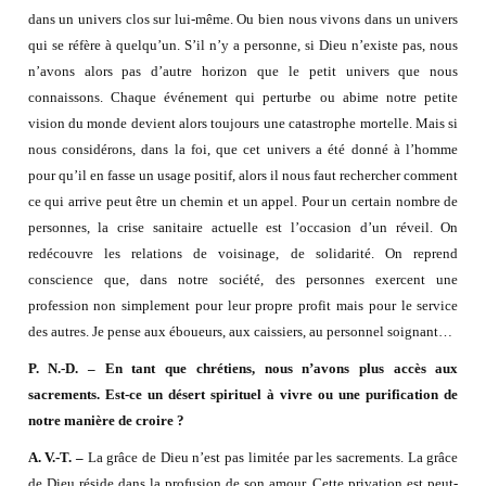
dans un univers clos sur lui-même. Ou bien nous vivons dans un univers
qui se réfère à quelqu’un. S’il n’y a personne, si Dieu n’existe pas, nous
n’avons alors pas d’autre horizon que le petit univers que nous
connaissons. Chaque événement qui perturbe ou abime notre petite
vision du monde devient alors toujours une catastrophe mortelle. Mais si
nous considérons, dans la foi, que cet univers a été donné à l’homme
pour qu’il en fasse un usage positif, alors il nous faut rechercher comment
ce qui arrive peut être un chemin et un appel. Pour un certain nombre de
personnes, la crise sanitaire actuelle est l’occasion d’un réveil. On
redécouvre les relations de voisinage, de solidarité. On reprend
conscience que, dans notre société, des personnes exercent une
profession non simplement pour leur propre profit mais pour le service
des autres. Je pense aux éboueurs, aux caissiers, au personnel soignant…
P. N.-D. – En tant que chrétiens, nous n’avons plus accès aux
sacrements. Est-ce un désert spirituel à vivre ou une purification de
notre manière de croire ?
A. V.-T. –
La grâce de Dieu n’est pas limitée par les sacrements. La grâce
de Dieu réside dans la profusion de son amour. Cette privation est peut-