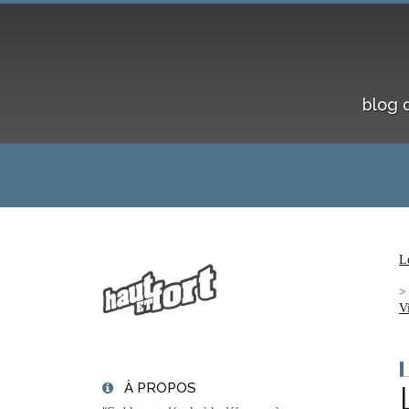
blog 
L
V
À PROPOS