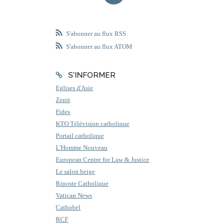
S'abonner au flux RSS
S'abonner au flux ATOM
S'INFORMER
Eglises d'Asie
Zenit
Fides
KTO Télévision catholique
Portail catholique
L'Homme Nouveau
European Centre for Law & Justice
Le salon beige
Riposte Catholique
Vatican News
Cathobel
RCF