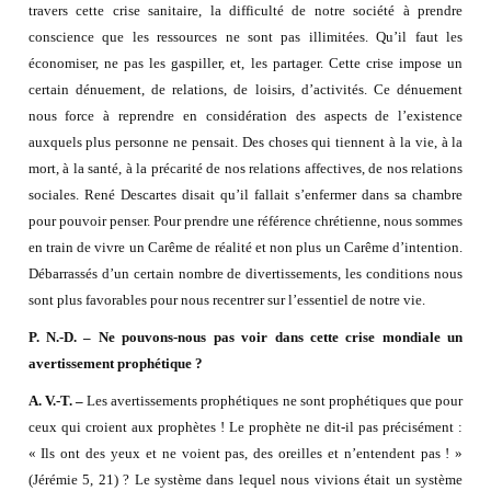
travers cette crise sanitaire, la difficulté de notre société à prendre
conscience que les ressources ne sont pas illimitées. Qu’il faut les
économiser, ne pas les gaspiller, et, les partager. Cette crise impose un
certain dénuement, de relations, de loisirs, d’activités. Ce dénuement
nous force à reprendre en considération des aspects de l’existence
auxquels plus personne ne pensait. Des choses qui tiennent à la vie, à la
mort, à la santé, à la précarité de nos relations affectives, de nos relations
sociales. René Descartes disait qu’il fallait s’enfermer dans sa chambre
pour pouvoir penser. Pour prendre une référence chrétienne, nous sommes
en train de vivre un Carême de réalité et non plus un Carême d’intention.
Débarrassés d’un certain nombre de divertissements, les conditions nous
sont plus favorables pour nous recentrer sur l’essentiel de notre vie.
P. N.-D. – Ne pouvons-nous pas voir dans cette crise mondiale un
avertissement prophétique ?
A. V.-T. –
Les avertissements prophétiques ne sont prophétiques que pour
ceux qui croient aux prophètes ! Le prophète ne dit-il pas précisément :
« Ils ont des yeux et ne voient pas, des oreilles et n’entendent pas ! »
(Jérémie 5, 21) ? Le système dans lequel nous vivions était un système