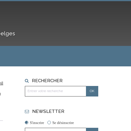
belges
RECHERCHER
il
a
NEWSLETTER
S'inscrire
Se désinscrire