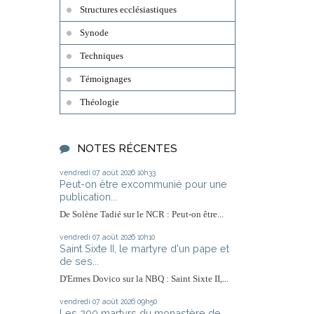
Structures ecclésiastiques
Synode
Techniques
Témoignages
Théologie
NOTES RÉCENTES
vendredi 07
août 2026
10h33
Peut-on être excommunié pour une
publication...
De Solène Tadié sur le NCR : Peut-on être...
vendredi 07
août 2026
10h10
Saint Sixte II, le martyre d'un pape et
de ses...
D'Ermes Dovico sur la NBQ : Saint Sixte II,...
vendredi 07
août 2026
09h50
Les 200 martyrs du monastère de